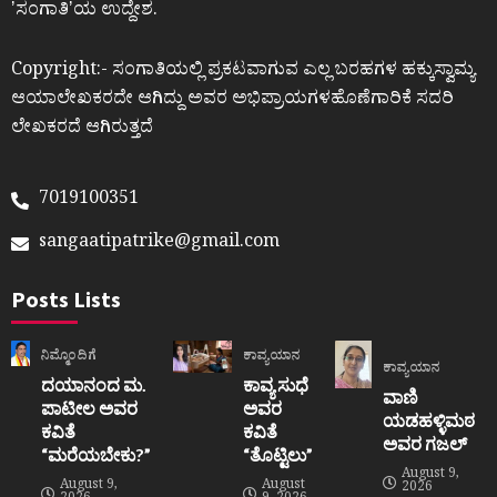
ʼಸಂಗಾತಿʼಯ ಉದ್ದೇಶ.
Copyright:- ಸಂಗಾತಿಯಲ್ಲಿ ಪ್ರಕಟವಾಗುವ ಎಲ್ಲ ಬರಹಗಳ ಹಕ್ಕುಸ್ವಾಮ್ಯ
ಆಯಾಲೇಖಕರದೇ ಆಗಿದ್ದು ಅವರ ಅಭಿಪ್ರಾಯಗಳಹೊಣೆಗಾರಿಕೆ ಸದರಿ
ಲೇಖಕರದೆ ಆಗಿರುತ್ತದೆ
7019100351
sangaatipatrike@gmail.com
Posts Lists
ನಿಮ್ಮೊಂದಿಗೆ
ಕಾವ್ಯಯಾನ
ಕಾವ್ಯಯಾನ
ದಯಾನಂದ ಮ.
ಕಾವ್ಯ ಸುಧೆ
ವಾಣಿ
ಪಾಟೀಲ ಅವರ
ಅವರ
ಯಡಹಳ್ಳಿಮಠ
ಕವಿತೆ
ಕವಿತೆ
ಅವರ ಗಜಲ್
“ಮರೆಯಬೇಕು?”
“ತೊಟ್ಟಿಲು”
August 9,
August 9,
August
2026