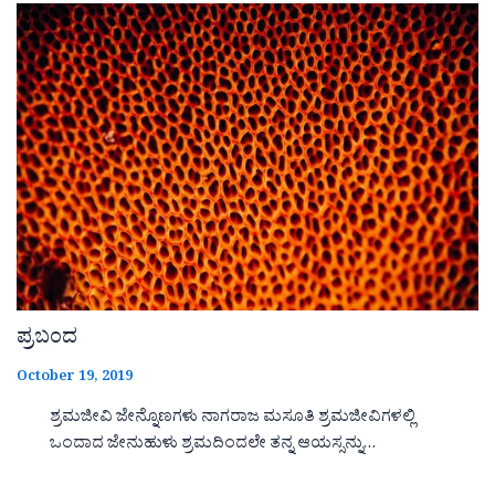
ಪ್ರಬಂದ
October 19, 2019
ಶ್ರಮಜೀವಿ ಜೇನ್ನೊಣಗಳು ನಾಗರಾಜ ಮಸೂತಿ ಶ್ರಮಜೀವಿಗಳಲ್ಲಿ
ಒಂದಾದ ಜೇನುಹುಳು ಶ್ರಮದಿಂದಲೇ ತನ್ನ ಆಯಸ್ಸನ್ನು…