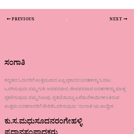
PREVIOUS
NEXT
ಸಂಗಾತಿ
ಕನ್ನಡದ ಓದುಗರಿಗೆ ಉತ್ತಮವಾದ ಎಲ್ಲ ಪ್ರಕಾರದ ಬರಹಳನ್ನು ಓದಲು
ಒದಗಿಸುವುದು ನಮ್ಮ ಗುರಿ. ಜನಪರವಾದ, ಜೀವಪರವಾದ ಬರಹಗಳನ್ನು ಮಾತ್ರ
ಪ್ರಕಟಿಸುವುದು ನಮ್ಮ ನಿಲುವು. ಪ್ರತಿಭೆಯಿದ್ದೂ ಎಲೆಮರೆಕಾಯಿಗಳಂತಿರುವ
ಉತ್ತಮ ಬರಹಗಾರರಿಗೆ ವೇದಿಕೆಒದಗಿಸುವುದು ʼಸಂಗಾತಿʼಯ ಉದ್ದೇಶ.
ಕು.ಸ.ಮಧುಸೂದನರಂಗೇಹಳ್ಳಿ
ಪ್ರಧಾನಸಂಪಾದಕರು