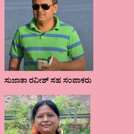
ಸುಜಾತಾ ರವೀಶ್ ಸಹ ಸಂಪಾಕರು