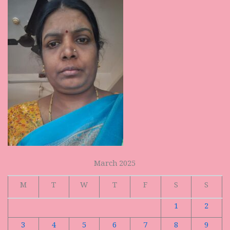
March 2025
M
T
W
T
F
S
S
1
2
3
4
5
6
7
8
9