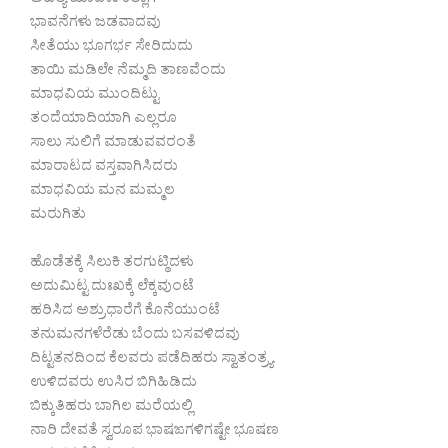
ಅಹಲ್ಯೆ ಯಾದಳು ಕಲ್ಲಾಗಿ
ಭಾವನೆಗಳು ಜಡವಾದವು
ಸೀತೆಯು ಭೂಗರ್ಭ ಸೇರಿದುದು
ತಾಯಿ ಮಡಿಲೇ ನೆಮ್ಮದಿ ತಾಣವೆಂದು
ಮಾಧವಿಯ ಮುಂದಿಟ್ಟು
ತಂದೆಯಾದಿಯಾಗಿ ಎಲ್ಲರೂ
ಸಾಲು ಸುಲಿಗೆ ಮಾಡುವವರಂತೆ
ಮಾರಾಟದ ವಸ್ತವಾಗಿಸಿದರು
ಮಾಧವಿಯ ಮನ ಮಮ್ಮಲ
ಮರುಗಿತು
ಹೊಡೆತಕ್ಕೆ ಸಿಲುಕಿ ತರಗುಟ್ಠಿದಳು
ಅದುಮಿಟ್ಟ ದುಃಖಕ್ಕೆ ಲೆಕ್ಕವುಂಟೆ
ಹರಿಸಿದ ಅಶ್ರುಧಾರೆಗೆ ಕೊನೆಯುಂಟೆ
ತನುಮನಗಳೆರೆಡು ಬೆಂದು ಬಸವಳಿದವು
ದಿಟ್ಟತನದಿಂದ ಕೆಲವರು ಪಡೆದಿಹರು ಸ್ವಾತಂತ್ರ್ಯ
ಉಳಿದವರು ಉಸಿರ ಬಿಗಿಹಿಡಿದು
ಬಿಕ್ಕುತಿಹರು ಬಾಗಿಲ ಮರೆಯಲ್ಲಿ
ನಾರಿ ದೇವತೆ ಸ್ವರೂಪ ಭಾಷಙಗಳಿಗಷ್ಟೇ ಭೂಷಣ