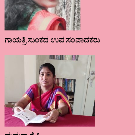
ಗಾಯತ್ರಿ ಸುಂಕದ ಉಪ ಸಂಪಾದಕರು