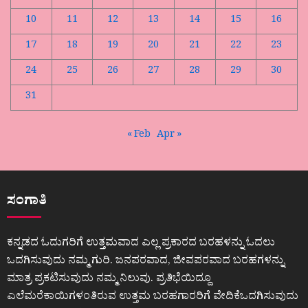
10
11
12
13
14
15
16
17
18
19
20
21
22
23
24
25
26
27
28
29
30
31
« Feb
Apr »
ಸಂಗಾತಿ
ಕನ್ನಡದ ಓದುಗರಿಗೆ ಉತ್ತಮವಾದ ಎಲ್ಲ ಪ್ರಕಾರದ ಬರಹಳನ್ನು ಓದಲು
ಒದಗಿಸುವುದು ನಮ್ಮ ಗುರಿ. ಜನಪರವಾದ, ಜೀವಪರವಾದ ಬರಹಗಳನ್ನು
ಮಾತ್ರ ಪ್ರಕಟಿಸುವುದು ನಮ್ಮ ನಿಲುವು. ಪ್ರತಿಭೆಯಿದ್ದೂ
ಎಲೆಮರೆಕಾಯಿಗಳಂತಿರುವ ಉತ್ತಮ ಬರಹಗಾರರಿಗೆ ವೇದಿಕೆಒದಗಿಸುವುದು