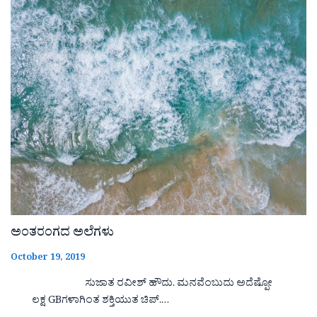
ಅಂತರಂಗದ ಅಲೆಗಳು
October 19, 2019
ಸುಜಾತ ರವೀಶ್ ಹೌದು. ಮನವೆಂಬುದು ಅದೆಷ್ಪೋ
ಲಕ್ಷ GBಗಳಾಗಿಂತ ಶಕ್ತಿಯುತ ಚಿಪ್.…