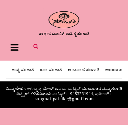
ಸಾರ್ಥಕ ಬದುಕಿಗೆ ಸಾಹಿತ್ಯ ಸಂಗಾತಿ
Menu
ಕಾವ್ಯ ಸಂಗಾತಿ
ಕಥಾ ಸಂಗಾತಿ
ಅನುವಾದ ಸಂಗಾತಿ
ಅಂಕಣ ಸಂಗಾ
ನಿಮ್ಮ ಲೇಖನಗಳನ್ನು ಇ-ಮೇಲ್ ಅಥವಾ ವಾಟ್ಸಪ್ ಮುಖಾಂತರ ನಮ್ಮ ಸಂಗತಿ
ವೆಬ್ಸೈಟ್ ಕಳಿಸಬಹುದು ವಾಟ್ಸಪ್‌ :- 9483261944, ಇಮೇಲ್ :-
sangaatipatrike@gmail.com