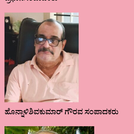
ಹೊನ್ನಾಳಿಶಿವಕುಮಾರ್ ಗೌರವ ಸಂಪಾದಕರು