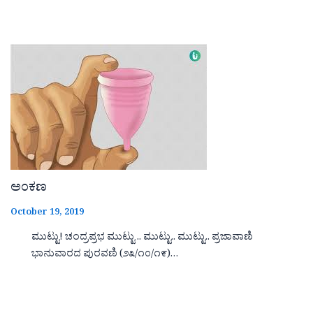
ಅಂಕಣ
October 19, 2019
ಮುಟ್ಟು! ಚಂದ್ರಪ್ರಭ ಮುಟ್ಟು .. ಮುಟ್ಟು.. ಮುಟ್ಟು.. ಪ್ರಜಾವಾಣಿ
ಭಾನುವಾರದ ಪುರವಣಿ (೨೩/೧೦/೧೯)…