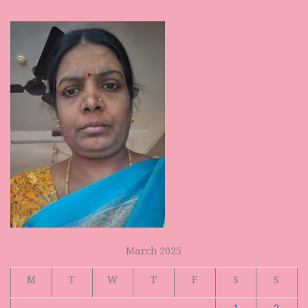
March 2025
M
T
W
T
F
S
S