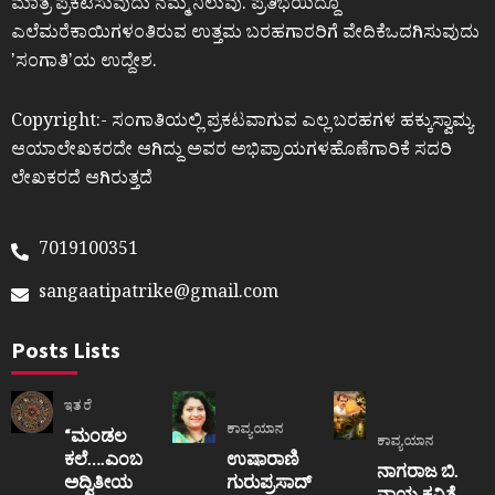
ಮಾತ್ರ ಪ್ರಕಟಿಸುವುದು ನಮ್ಮ ನಿಲುವು. ಪ್ರತಿಭೆಯಿದ್ದೂ
ಎಲೆಮರೆಕಾಯಿಗಳಂತಿರುವ ಉತ್ತಮ ಬರಹಗಾರರಿಗೆ ವೇದಿಕೆಒದಗಿಸುವುದು
ʼಸಂಗಾತಿʼಯ ಉದ್ದೇಶ.
Copyright:- ಸಂಗಾತಿಯಲ್ಲಿ ಪ್ರಕಟವಾಗುವ ಎಲ್ಲ ಬರಹಗಳ ಹಕ್ಕುಸ್ವಾಮ್ಯ
ಆಯಾಲೇಖಕರದೇ ಆಗಿದ್ದು ಅವರ ಅಭಿಪ್ರಾಯಗಳಹೊಣೆಗಾರಿಕೆ ಸದರಿ
ಲೇಖಕರದೆ ಆಗಿರುತ್ತದೆ
7019100351
sangaatipatrike@gmail.com
Posts Lists
ಇತರೆ
ಕಾವ್ಯಯಾನ
“ಮಂಡಲ
ಕಾವ್ಯಯಾನ
ಕಲೆ….ಎಂಬ
ಉಷಾರಾಣಿ
ನಾಗರಾಜ ಬಿ.
ಅದ್ವಿತೀಯ
ಗುರುಪ್ರಸಾದ್
ನಾಯ್ಕ ಕವಿತೆ