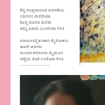
ಕೆಟ್ಟ ಸಂಪ್ರದಾಯದ ಆಚರಣೆಯ
ಬದಿಗಿರಿಸಿ ಮೆರೆದೆಯಾ
ಕೊಟ್ಟ ವಚನವ ಮರೆತು
ಪಟ್ಟು ಹಿಡಿದು ಮಿಂದೆಯಾ ಗೆಳತಿ
ಸೂರ್ಯರಶ್ಮಿ ತಂಪಾಗಿ ಮೈಸೋಕಲು
ತಾವರೆ ಅರಳದಿ
ಸುಂದರ ಕನಸುಗಳು ಮೈದುಂಬಿ
ಚಿಟ್ಟೆಯ ಜೊತೆ ನಿಂದೆಯಾ ಗೆಳತಿ
————————