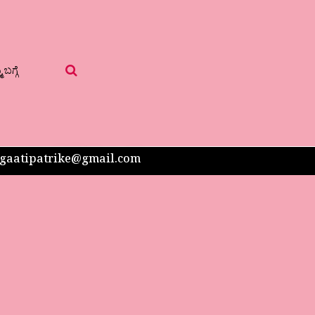
 ಬಗ್ಗೆ
 sangaatipatrike@gmail.com