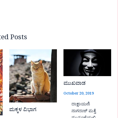
ted Posts
ಮುಖವಾಡ
October 20, 2019
ದಾಕ್ಷಾಯಣಿ
ಮಕ್ಕಳ ವಿಭಾಗ
ನಾಗರಾಜ್ ಮತ್ತೆ