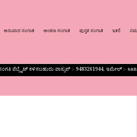
ಅನುವಾದ ಸಂಗಾತಿ
ಅಂಕಣ ಸಂಗಾತಿ
ಪುಸ್ತಕ ಸಂಗಾತಿ
ಇತರೆ
ನಮ್ಮ
ಂಗತಿ ವೆಬ್ಸೈಟ್ ಕಳಿಸಬಹುದು ವಾಟ್ಸಪ್‌ :- 9483261944, ಇಮೇಲ್ :-