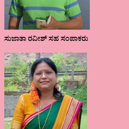
ಸುಜಾತಾ ರವೀಶ್ ಸಹ ಸಂಪಾಕರು