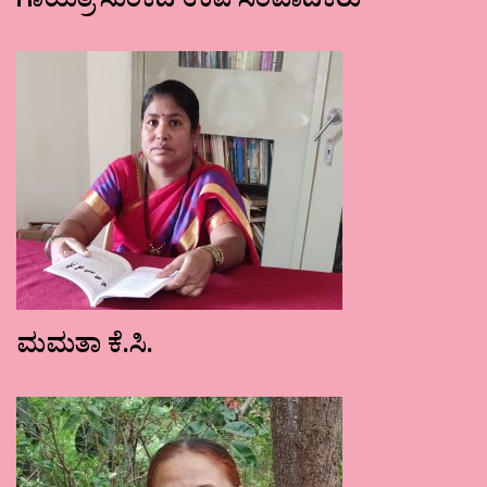
ಗಾಯತ್ರಿ ಸುಂಕದ ಉಪ ಸಂಪಾದಕರು
ಮಮತಾ ಕೆ.ಸಿ.