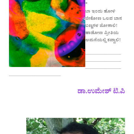
*
ಬಾ ಇಂದು ಹೋಳಿ
ಜೀಕೋಣ ಒಲವ ಬಾನ
ಬಣ್ಣಗಳ ಜೋಕಾಲಿ!
ಹಾಡೋಣ ಪ್ರೀತಿಯ
ಅಮನೆಯಲ್ಲಿ ಕವ್ವಾಲಿ!
————————
————————
————————
———————————–
ಡಾ.ಉಮೇಶ್ ಟಿ.ಪಿ