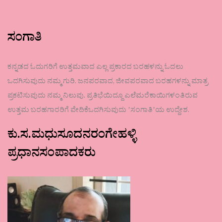
ಸಂಗಾತಿ
ಕನ್ನಡದ ಓದುಗರಿಗೆ ಉತ್ತಮವಾದ ಎಲ್ಲ ಪ್ರಕಾರದ ಬರಹಳನ್ನು ಓದಲು
ಒದಗಿಸುವುದು ನಮ್ಮ ಗುರಿ. ಜನಪರವಾದ, ಜೀವಪರವಾದ ಬರಹಗಳನ್ನು ಮಾತ್ರ
ಪ್ರಕಟಿಸುವುದು ನಮ್ಮ ನಿಲುವು. ಪ್ರತಿಭೆಯಿದ್ದೂ ಎಲೆಮರೆಕಾಯಿಗಳಂತಿರುವ
ಉತ್ತಮ ಬರಹಗಾರರಿಗೆ ವೇದಿಕೆಒದಗಿಸುವುದು ʼಸಂಗಾತಿʼಯ ಉದ್ದೇಶ.
ಕು.ಸ.ಮಧುಸೂದನರಂಗೇಹಳ್ಳಿ
ಪ್ರಧಾನಸಂಪಾದಕರು