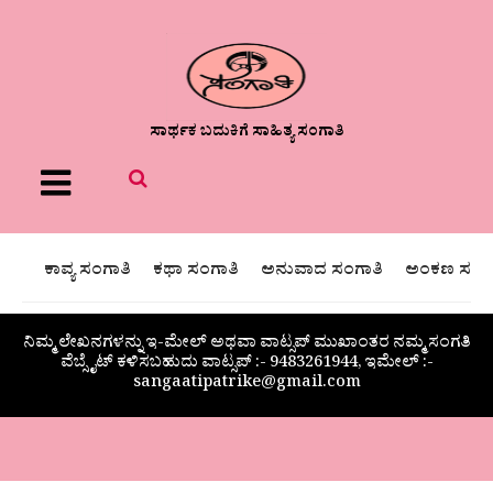
ಸಾರ್ಥಕ ಬದುಕಿಗೆ ಸಾಹಿತ್ಯ ಸಂಗಾತಿ
Menu
ಕಾವ್ಯ ಸಂಗಾತಿ
ಕಥಾ ಸಂಗಾತಿ
ಅನುವಾದ ಸಂಗಾತಿ
ಅಂಕಣ ಸಂಗಾ
ನಿಮ್ಮ ಲೇಖನಗಳನ್ನು ಇ-ಮೇಲ್ ಅಥವಾ ವಾಟ್ಸಪ್ ಮುಖಾಂತರ ನಮ್ಮ ಸಂಗತಿ
ವೆಬ್ಸೈಟ್ ಕಳಿಸಬಹುದು ವಾಟ್ಸಪ್‌ :- 9483261944, ಇಮೇಲ್ :-
sangaatipatrike@gmail.com