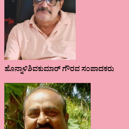
ಹೊನ್ನಾಳಿಶಿವಕುಮಾರ್ ಗೌರವ ಸಂಪಾದಕರು