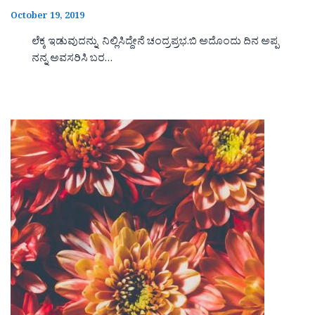
October 19, 2019
ಲೆಕ್ಕ ಇಡುವುದನ್ನು ನಿಲ್ಲಿಸಿದ್ದೇನೆ ಚಂದ್ರಪ್ರಭ.ಬಿ ಅದೊಂದು ದಿನ ಅಪ್ಪ
ನನ್ನ ಅವಸರಿಸಿ ಬರ…