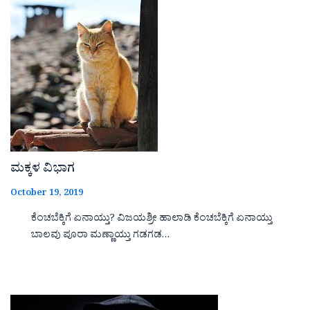
ಮಕ್ಕಳ ವಿಭಾಗ
October 19, 2019
ಕೆಂಚಬೆಕ್ಕಿಗೆ ಏನಾಯ್ತು? ವಿಜಯಶ್ರೀ ಹಾಲಾಡಿ ಕೆಂಚಬೆಕ್ಕಿಗೆ ಏನಾಯ್ತು
ಬಾಲವು ಪೂರಾ ಮಣ್ಣಾಯ್ತು ಗಡಗಡ…