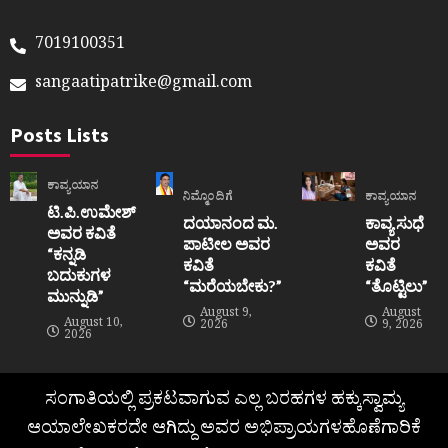
7019100351
sangaatipatrike@gmail.com
Posts Lists
ಕಾವ್ಯಯಾನ
ನಿಮ್ಮೊಂದಿಗೆ
ಕಾವ್ಯಯಾನ
ಟಿ.ಪಿ.ಉಮೇಶ್
ದಯಾನಂದ ಮ.
ಕಾವ್ಯ ಸುಧೆ
ಅವರ ಕವಿತೆ
ಪಾಟೀಲ ಅವರ
ಅವರ
“ಕನ್ನಡಿ
ಕವಿತೆ
ಕವಿತೆ
ಬದುಕುಗಳ
“ಮರೆಯಬೇಕು?”
“ತೊಟ್ಟಿಲು”
ಮುನ್ನುಡಿ”
August 9,
August
August 10,
2026
9, 2026
2026
ಸಂಗಾತಿಯಲ್ಲಿ ಪ್ರಕಟವಾಗುವ ಎಲ್ಲ ಬರಹಗಳ ಹಕ್ಕುಸ್ವಾಮ್ಯ
ಆಯಾಲೇಖಕರದೇ ಆಗಿದ್ದು ಅವರ ಅಭಿಪ್ರಾಯಗಳಹೊಣೆಗಾರಿಕೆ