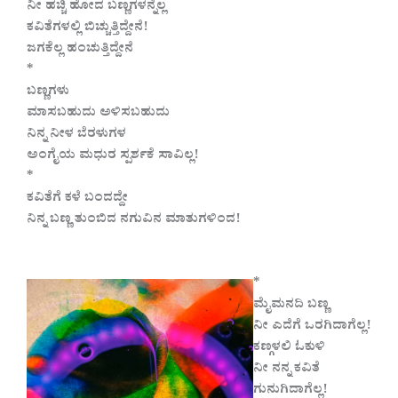
ನೀ ಹಚ್ಚಿ ಹೋದ ಬಣ್ಣಗಳನ್ನೆಲ್ಲ
ಕವಿತೆಗಳಲ್ಲಿ ಬಿಚ್ಚುತ್ತಿದ್ದೇನೆ!
ಜಗಕೆಲ್ಲ ಹಂಚುತ್ತಿದ್ದೇನೆ
*
ಬಣ್ಣಗಳು
ಮಾಸಬಹುದು ಅಳಿಸಬಹುದು
ನಿನ್ನ ನೀಳ ಬೆರಳುಗಳ
ಅಂಗೈಯ ಮಧುರ ಸ್ಪರ್ಶಕೆ ಸಾವಿಲ್ಲ!
*
ಕವಿತೆಗೆ ಕಳೆ ಬಂದದ್ದೇ
ನಿನ್ನ ಬಣ್ಣ ತುಂಬಿದ ನಗುವಿನ ಮಾತುಗಳಿಂದ!
*
ಮೈಮನದಿ ಬಣ್ಣ
ನೀ ಎದೆಗೆ ಒರಗಿದಾಗೆಲ್ಲ!
ಕಣ್ಗಳಲಿ ಓಕುಳಿ
ನೀ ನನ್ನ ಕವಿತೆ
ಗುನುಗಿದಾಗೆಲ್ಲ!