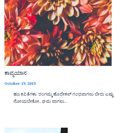
ಕಾವ್ಯಯಾನ
October 19, 2019
ಹೂ ಕವಿತೆಗಳು. ರಂಗಮ್ಮ ಹೊದೇಕಲ್ ಗಂಧವಾಗಲು ಬೇರು ಎಷ್ಟು
ನೋಯಬೇಕೋ.. ಘಮ ವಾಗಲು…