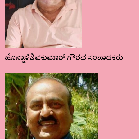
ಹೊನ್ನಾಳಿಶಿವಕುಮಾರ್ ಗೌರವ ಸಂಪಾದಕರು