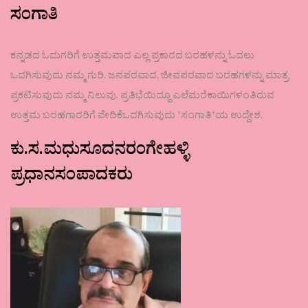
ಸಂಗಾತಿ
ಕನ್ನಡದ ಓದುಗರಿಗೆ ಉತ್ತಮವಾದ ಎಲ್ಲ ಪ್ರಕಾರದ ಬರಹಳನ್ನು ಓದಲು
ಒದಗಿಸುವುದು ನಮ್ಮ ಗುರಿ. ಜನಪರವಾದ, ಜೀವಪರವಾದ ಬರಹಗಳನ್ನು ಮಾತ್ರ
ಪ್ರಕಟಿಸುವುದು ನಮ್ಮ ನಿಲುವು. ಪ್ರತಿಭೆಯಿದ್ದೂ ಎಲೆಮರೆಕಾಯಿಗಳಂತಿರುವ
ಉತ್ತಮ ಬರಹಗಾರರಿಗೆ ವೇದಿಕೆಒದಗಿಸುವುದು ʼಸಂಗಾತಿʼಯ ಉದ್ದೇಶ.
ಕು.ಸ.ಮಧುಸೂದನರಂಗೇಹಳ್ಳಿ
ಪ್ರಧಾನಸಂಪಾದಕರು