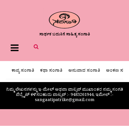
ಸಾರ್ಥಕ ಬದುಕಿಗೆ ಸಾಹಿತ್ಯ ಸಂಗಾತಿ
Menu
ಕಾವ್ಯ ಸಂಗಾತಿ
ಕಥಾ ಸಂಗಾತಿ
ಅನುವಾದ ಸಂಗಾತಿ
ಅಂಕಣ ಸಂಗಾ
ನಿಮ್ಮ ಲೇಖನಗಳನ್ನು ಇ-ಮೇಲ್ ಅಥವಾ ವಾಟ್ಸಪ್ ಮುಖಾಂತರ ನಮ್ಮ ಸಂಗತಿ
ವೆಬ್ಸೈಟ್ ಕಳಿಸಬಹುದು ವಾಟ್ಸಪ್‌ :- 9483261944, ಇಮೇಲ್ :-
sangaatipatrike@gmail.com