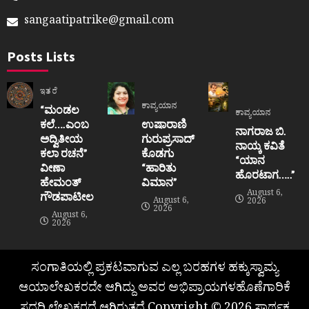
sangaatipatrike@gmail.com
Posts Lists
ಇತರೆ
ಕಾವ್ಯಯಾನ
“ಮಂಡಲ
ಕಾವ್ಯಯಾನ
ಕಲೆ….ಎಂಬ
ಉಷಾರಾಣಿ
ನಾಗರಾಜ ಬಿ.
ಅದ್ವಿತೀಯ
ಗುರುಪ್ರಸಾದ್
ನಾಯ್ಕ ಕವಿತೆ
ಕಲಾ ರಚನೆ”‌
ಕೊಡಗು
“ಯಾನ
ವೀಣಾ
“ಹಾರಿತು
ಹೊರಟಾಗ…..”
ಹೇಮಂತ್‌
ವಿಮಾನ”
August 6,
ಗೌಡಪಾಟೀಲ
August 6,
2026
2026
August 6,
2026
ಸಂಗಾತಿಯಲ್ಲಿ ಪ್ರಕಟವಾಗುವ ಎಲ್ಲ ಬರಹಗಳ ಹಕ್ಕುಸ್ವಾಮ್ಯ
ಆಯಾಲೇಖಕರದೇ ಆಗಿದ್ದು ಅವರ ಅಭಿಪ್ರಾಯಗಳಹೊಣೆಗಾರಿಕೆ