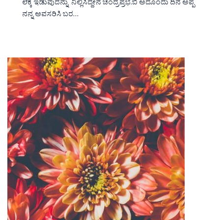
ಲೆಕ್ಕ ಇಡುವುದನ್ನು ನಿಲ್ಲಿಸಿದ್ದೇನೆ ಚಂದ್ರಪ್ರಭ.ಬಿ ಅದೊಂದು ದಿನ ಅಪ್ಪ
ನನ್ನ ಅವಸರಿಸಿ ಬರ…