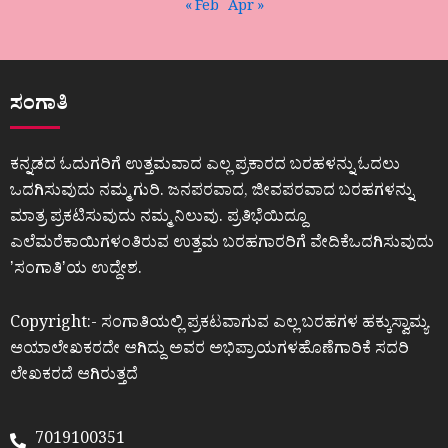
« Feb
Apr »
ಸಂಗಾತಿ
ಕನ್ನಡದ ಓದುಗರಿಗೆ ಉತ್ತಮವಾದ ಎಲ್ಲ ಪ್ರಕಾರದ ಬರಹಳನ್ನು ಓದಲು
ಒದಗಿಸುವುದು ನಮ್ಮ ಗುರಿ. ಜನಪರವಾದ, ಜೀವಪರವಾದ ಬರಹಗಳನ್ನು
ಮಾತ್ರ ಪ್ರಕಟಿಸುವುದು ನಮ್ಮ ನಿಲುವು. ಪ್ರತಿಭೆಯಿದ್ದೂ
ಎಲೆಮರೆಕಾಯಿಗಳಂತಿರುವ ಉತ್ತಮ ಬರಹಗಾರರಿಗೆ ವೇದಿಕೆಒದಗಿಸುವುದು
ʼಸಂಗಾತಿʼಯ ಉದ್ದೇಶ.
Copyright:- ಸಂಗಾತಿಯಲ್ಲಿ ಪ್ರಕಟವಾಗುವ ಎಲ್ಲ ಬರಹಗಳ ಹಕ್ಕುಸ್ವಾಮ್ಯ
ಆಯಾಲೇಖಕರದೇ ಆಗಿದ್ದು ಅವರ ಅಭಿಪ್ರಾಯಗಳಹೊಣೆಗಾರಿಕೆ ಸದರಿ
ಲೇಖಕರದೆ ಆಗಿರುತ್ತದೆ
7019100351