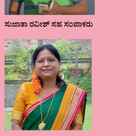
ಸುಜಾತಾ ರವೀಶ್ ಸಹ ಸಂಪಾಕರು