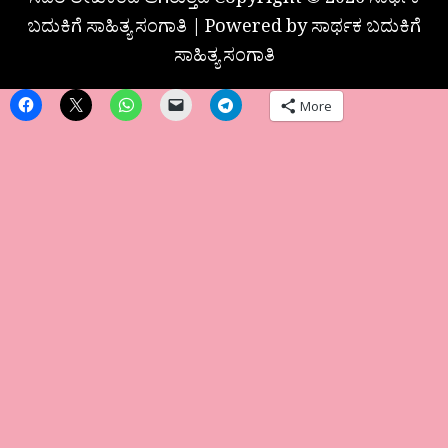
ಸದರಿ ಲೇಖಕರದೆ ಆಗಿರುತ್ತದೆ Copyright © 2026 ಸಾರ್ಥಕ
ಬದುಕಿಗೆ ಸಾಹಿತ್ಯ ಸಂಗಾತಿ | Powered by ಸಾರ್ಥಕ ಬದುಕಿಗೆ
ಸಾಹಿತ್ಯ ಸಂಗಾತಿ
More