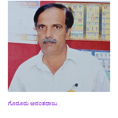
ಗೊರೂರು ಅನಂತರಾಜು