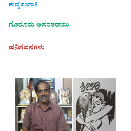
ಕಾವ್ಯ ಸಂಗಾತಿ
ಗೊರೂರು ಅನಂತರಾಜು‌
ಹನಿಗವನಗಳು