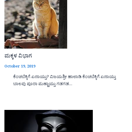
ಮಕ್ಕಳ ವಿಭಾಗ
October 19, 2019
ಕೆಂಚಬೆಕ್ಕಿಗೆ ಏನಾಯ್ತು? ವಿಜಯಶ್ರೀ ಹಾಲಾಡಿ ಕೆಂಚಬೆಕ್ಕಿಗೆ ಏನಾಯ್ತು
ಬಾಲವು ಪೂರಾ ಮಣ್ಣಾಯ್ತು ಗಡಗಡ…