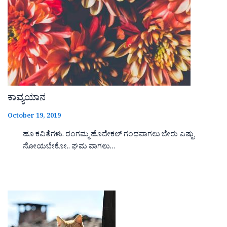
ಕಾವ್ಯಯಾನ
October 19, 2019
ಹೂ ಕವಿತೆಗಳು. ರಂಗಮ್ಮ ಹೊದೇಕಲ್ ಗಂಧವಾಗಲು ಬೇರು ಎಷ್ಟು
ನೋಯಬೇಕೋ.. ಘಮ ವಾಗಲು…