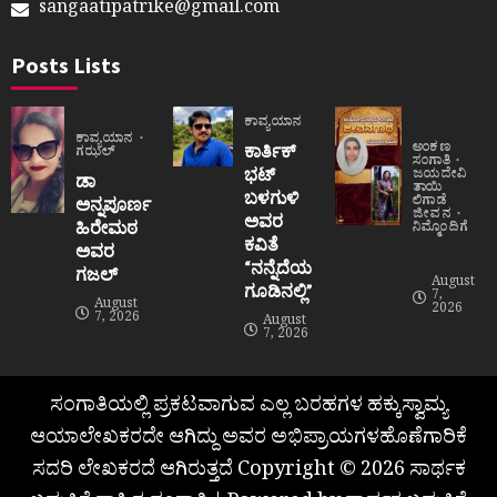
sangaatipatrike@gmail.com
Posts Lists
ಕಾವ್ಯಯಾನ
ಕಾವ್ಯಯಾನ
ಅಂಕಣ
ಕಾರ್ತಿಕ್
ಗಝಲ್
ಸಂಗಾತಿ
ಭಟ್
ಜಯದೇವಿ
ಡಾ
ತಾಯಿ
ಬಳಗುಳಿ
ಲಿಗಾಡೆ
ಅನ್ನಪೂರ್ಣ
ಜೀವನ
ಅವರ
ಹಿರೇಮಠ
ನಿಮ್ಮೊಂದಿಗೆ
ಕವಿತೆ
ಅವರ
“ನನ್ನೆದೆಯ
ಗಜಲ್
August
ಗೂಡಿನಲ್ಲಿ”
7,
August
2026
7, 2026
August
7, 2026
ಸಂಗಾತಿಯಲ್ಲಿ ಪ್ರಕಟವಾಗುವ ಎಲ್ಲ ಬರಹಗಳ ಹಕ್ಕುಸ್ವಾಮ್ಯ
ಆಯಾಲೇಖಕರದೇ ಆಗಿದ್ದು ಅವರ ಅಭಿಪ್ರಾಯಗಳಹೊಣೆಗಾರಿಕೆ
ಸದರಿ ಲೇಖಕರದೆ ಆಗಿರುತ್ತದೆ Copyright © 2026 ಸಾರ್ಥಕ