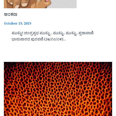
ಅಂಕಣ
October 19, 2019
ಮುಟ್ಟು! ಚಂದ್ರಪ್ರಭ ಮುಟ್ಟು .. ಮುಟ್ಟು.. ಮುಟ್ಟು.. ಪ್ರಜಾವಾಣಿ
ಭಾನುವಾರದ ಪುರವಣಿ (೨೩/೧೦/೧೯)…