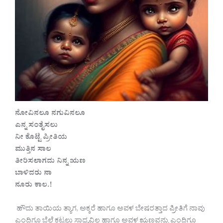
ನೋವಿನಲೂ ನಗುವಿನಲೂ
ಎನ್ನ ಸಂತೈಸಲು
ನೀ ಕೊಟ್ಟೆ ಪ್ರೀತಿಯ
ಮುತ್ತಿನ ಸಾಲ
ತೀರಿಸಲಾಗದು ನಿನ್ನ ಋಣ
ಬಾಳಿದರು ನಾ
ನೂರು ಕಾಲ.!
ಹೌದು ತಾಯಿಯ ತ್ಯಾಗ, ಅಕ್ಕರೆ ಹಾಗೂ ಅವಳ ಬೇಷರತ್ತಾದ ಪ್ರೀತಿಗೆ ನಾವು
ಎಂದಿಗೂ ಬೆಲೆ ಕಟ್ಟಲು ಸಾಧ್ಯವಿಲ್ಲ ಹಾಗೂ ಅವಳ ಋಣವನ್ನು ಎಂದಿಗೂ