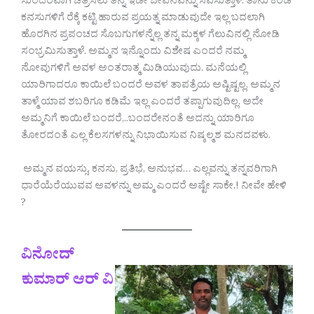
ಸುಂದರವಾಗಿ ಚಿತ್ರಿಸಲು ತನ್ನ ಇಡೀ ಜೀವನವನ್ನು ಸವೆಸುತ್ತಾಳೆ. ತಾನು ಕಂಡ
ಕನಸುಗಳಿಗೆ ರೆಕ್ಕೆ ಕಟ್ಟಿ ಹಾರುವ ಪ್ರಯತ್ನ ಮಾಡುವುದೇ ಇಲ್ಲ ಬದಲಾಗಿ
ಹೊರಗಿನ ಪ್ರಪಂಚದ ಸೊಬಗುಗಳನ್ನೆಲ್ಲ ತನ್ನ ಮಕ್ಕಳ ಗೆಲುವಿನಲ್ಲಿ ನೋಡಿ
ಸಂಭ್ರಮಿಸುತ್ತಾಳೆ. ಅಮ್ಮನ ಇನ್ನೊಂದು ವಿಶೇಷ ಎಂದರೆ ನಮ್ಮ
ನೋವುಗಳಿಗೆ ಅವಳ ಅಂತರಾತ್ಮ ಮಿಡಿಯುವುದು. ಮನೆಯಲ್ಲಿ
ಯಾರಿಗಾದರೂ ಕಾಯಿಲೆ ಬಂದರೆ ಅವಳ ತಾಪತ್ರೆಯ ಅಷ್ಟಿಷ್ಟಲ್ಲ. ಅಮ್ಮನ
ತಾಳ್ಮೆ ಯಾವ ಶಬರಿಗೂ ಕಡಿಮೆ ಇಲ್ಲ ಎಂದರೆ ತಪ್ಪಾಗುವುದಿಲ್ಲ. ಅದೇ
ಅಮ್ಮನಿಗೆ ಕಾಯಿಲೆ ಬಂದರೆ,..ಬಂದರೇನಂತೆ ಅದನ್ನು ಯಾರಿಗೂ
ತೋರದಂತೆ ಎಲ್ಲ ಕೆಲಸಗಳನ್ನು ನಿಭಾಯಿಸುವ ನಿಷ್ಕಲ್ಮಶ ಮನದವಳು.
ಅಮ್ಮನ ವಯಸ್ಸು, ಕನಸು, ಪ್ರತಿಭೆ, ಅನುಭವ… ಎಲ್ಲವನ್ನು ತನ್ನವರಿಗಾಗಿ
ಧಾರೆಯೆರೆಯುವವ ಅವಳನ್ನು ಅಮ್ಮ ಎಂದರೆ ಅಷ್ಟೇ ಸಾಕೇ.! ನೀವೇ ಹೇಳಿ
?
ವಿನೋದ್
ಕುಮಾರ್ ಆರ್ ವಿ