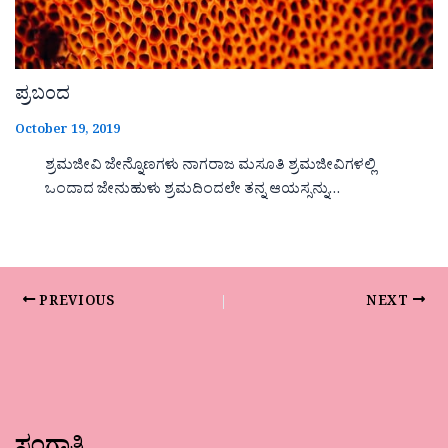
ಪ್ರಬಂದ
October 19, 2019
ಶ್ರಮಜೀವಿ ಜೇನ್ನೊಣಗಳು ನಾಗರಾಜ ಮಸೂತಿ ಶ್ರಮಜೀವಿಗಳಲ್ಲಿ
ಒಂದಾದ ಜೇನುಹುಳು ಶ್ರಮದಿಂದಲೇ ತನ್ನ ಆಯಸ್ಸನ್ನು…
PREVIOUS
NEXT