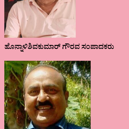
ಹೊನ್ನಾಳಿಶಿವಕುಮಾರ್ ಗೌರವ ಸಂಪಾದಕರು