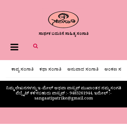
ಸಾರ್ಥಕ ಬದುಕಿಗೆ ಸಾಹಿತ್ಯ ಸಂಗಾತಿ
Menu
ಕಾವ್ಯ ಸಂಗಾತಿ
ಕಥಾ ಸಂಗಾತಿ
ಅನುವಾದ ಸಂಗಾತಿ
ಅಂಕಣ ಸಂಗಾ
ನಿಮ್ಮ ಲೇಖನಗಳನ್ನು ಇ-ಮೇಲ್ ಅಥವಾ ವಾಟ್ಸಪ್ ಮುಖಾಂತರ ನಮ್ಮ ಸಂಗತಿ
ವೆಬ್ಸೈಟ್ ಕಳಿಸಬಹುದು ವಾಟ್ಸಪ್‌ :- 9483261944, ಇಮೇಲ್ :-
sangaatipatrike@gmail.com