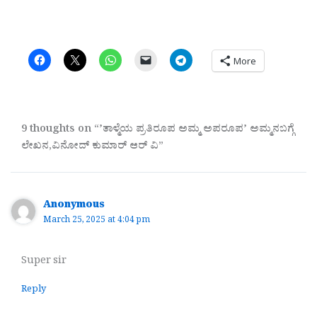
More
9 thoughts on “ʼತಾಳ್ಮೆಯ ಪ್ರತಿರೂಪ ಅಮ್ಮ ಅಪರೂಪʼ ಅಮ್ಮನಬಗ್ಗೆ
ಲೇಖನ,ವಿನೋದ್ ಕುಮಾರ್ ಆರ್ ವಿ”
Anonymous
March 25, 2025 at 4:04 pm
Super sir
Reply