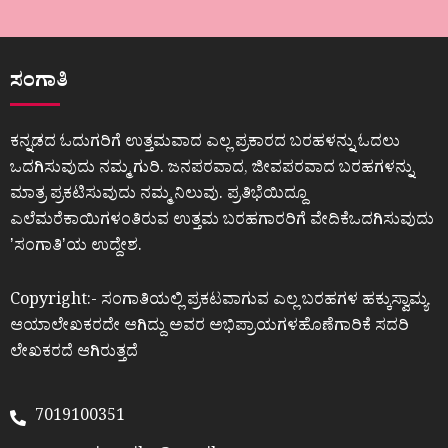
ಸಂಗಾತಿ
ಕನ್ನಡದ ಓದುಗರಿಗೆ ಉತ್ತಮವಾದ ಎಲ್ಲ ಪ್ರಕಾರದ ಬರಹಳನ್ನು ಓದಲು
ಒದಗಿಸುವುದು ನಮ್ಮ ಗುರಿ. ಜನಪರವಾದ, ಜೀವಪರವಾದ ಬರಹಗಳನ್ನು
ಮಾತ್ರ ಪ್ರಕಟಿಸುವುದು ನಮ್ಮ ನಿಲುವು. ಪ್ರತಿಭೆಯಿದ್ದೂ
ಎಲೆಮರೆಕಾಯಿಗಳಂತಿರುವ ಉತ್ತಮ ಬರಹಗಾರರಿಗೆ ವೇದಿಕೆಒದಗಿಸುವುದು
ʼಸಂಗಾತಿʼಯ ಉದ್ದೇಶ.
Copyright:- ಸಂಗಾತಿಯಲ್ಲಿ ಪ್ರಕಟವಾಗುವ ಎಲ್ಲ ಬರಹಗಳ ಹಕ್ಕುಸ್ವಾಮ್ಯ
ಆಯಾಲೇಖಕರದೇ ಆಗಿದ್ದು ಅವರ ಅಭಿಪ್ರಾಯಗಳಹೊಣೆಗಾರಿಕೆ ಸದರಿ
ಲೇಖಕರದೆ ಆಗಿರುತ್ತದೆ
7019100351