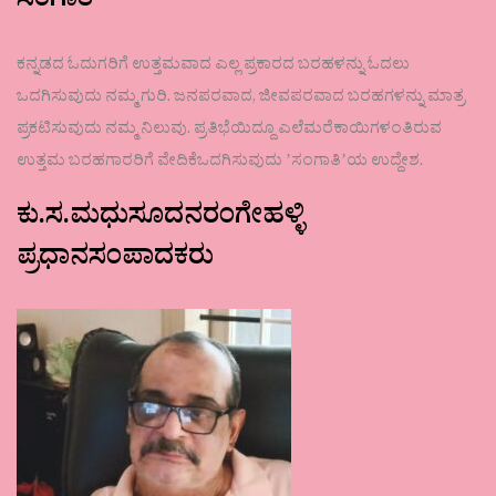
ಸಂಗಾತಿ
ಕನ್ನಡದ ಓದುಗರಿಗೆ ಉತ್ತಮವಾದ ಎಲ್ಲ ಪ್ರಕಾರದ ಬರಹಳನ್ನು ಓದಲು
ಒದಗಿಸುವುದು ನಮ್ಮ ಗುರಿ. ಜನಪರವಾದ, ಜೀವಪರವಾದ ಬರಹಗಳನ್ನು ಮಾತ್ರ
ಪ್ರಕಟಿಸುವುದು ನಮ್ಮ ನಿಲುವು. ಪ್ರತಿಭೆಯಿದ್ದೂ ಎಲೆಮರೆಕಾಯಿಗಳಂತಿರುವ
ಉತ್ತಮ ಬರಹಗಾರರಿಗೆ ವೇದಿಕೆಒದಗಿಸುವುದು ʼಸಂಗಾತಿʼಯ ಉದ್ದೇಶ.
ಕು.ಸ.ಮಧುಸೂದನರಂಗೇಹಳ್ಳಿ
ಪ್ರಧಾನಸಂಪಾದಕರು