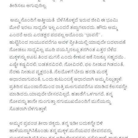
ತೀರಿಸಲು ಆಗುವುದಿಲ್ಲ.
ಅಮ್ಮ ನೊಂದಿಗೆ ಆತ್ಮೀಯತೆ ಬೆಳೆಸಿಕೊಳ್ಳದೆ ಇರುವ ಜೀವಿ ಈ ಭೂಮಿ
ಮೇಲೆ ಇರಲು ಸಾಧ್ಯವೇ ಇಲ್ಲ ಎಂದರೆ ತಪ್ಪಾಗಲಾರದು. ಹೌದು ಅಮ್ಮ
ಎಂದರೆ ಅದು ಎರಡಕ್ಷರ ಪದವಲ್ಲ ಅದೊಂದು “ಭಾವನೆ” .
ಹುಟ್ಟಿನಿಂದ ಸಾಯುವವರೆಗೂ ಅವಳ ಪ್ರೀತಿಯಲ್ಲಿ ಯಾವುದೇ ಬದಲಾವಣೆ
ನೋಡಲು ಸಾಧ್ಯವಿಲ್ಲ. ಮುದಿ ವಯಸ್ಸಿನಲ್ಲೂ ತನಗಿಂತ ಎತ್ತರ ಬೆಳೆದ
ಮಕ್ಕಳನ್ನು ಊಟ ತಿಂದ ಮಗನೆ ಎಂದು ಕೇಳುವ ಆಕೆ ನಿಜಕ್ಕೂ ಸಹೃದಯಿ .
ಎಷ್ಟೇ ಕಷ್ಟವಿರಲಿ, ಬಡತನವಿರಲಿ, ನೋವಿರಲಿ, ಫಲ ನೀಡುವ ಗಿಡದಂತೆ,
ನೆರಳು ನೀಡುವ ವೃಕ್ಷದಂತೆ, ನೆಲದೊಳಗೆ ಬೇರು ಹರಡಿ ಮರಕ್ಕೆ
ಆಧಾರವಾಗುವಂತೆ, ಒಂದು ಕುಟುಂಬಕ್ಕೆ ಆಧಾರವಾಗಿ ಅಮ್ಮ ನಿಲ್ಲುತ್ತಾಳೆ.
ಪ್ರತಿದಿನ ಮುಂಜಾನೆಯಿಂದ ರಾತ್ರಿ ಮಲಗುವವರೆಗೂ ಮಾಡಿದ ಕೆಲಸವನ್ನೇ
ಮಾಡಿದರು,ಯಾವುದೇ ಬೇಸರವಿಲ್ಲದೆ, ಹತಾಶೆಗೆ ಒಳಗಾಗದೆ, ತನ್ನ
ನೋವನ್ನು ತಾನೇ ನುಂಗುತ್ತಾ ನಗುಮುಖದೊಂದಿಗೆ ಮನೆಯನ್ನು
ಸೊಡರಾಗಿ ಬೆಳಗುತ್ತಾಳೆ.
ಅಮ್ಮನ ಪ್ರಪಂಚ ತೀರಾ ಚಿಕ್ಕದು. ತನ್ನ ಇಡೀ ಬದುಕನ್ನೇ ಬಿಳಿ
ಹಾಳೆಯನ್ನಾಗಿಸಿಕೊಂಡು ತನ್ನ ಮಕ್ಕಳ,ಮನೆಯವರ ಜೀವನವನ್ನು