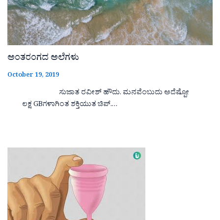
ಅಂತರಂಗದ ಅಲೆಗಳು
October 19, 2019
ಸುಜಾತ ರವೀಶ್ ಹೌದು. ಮನವೆಂಬುದು ಅದೆಷ್ಪೋ
ಲಕ್ಷ GBಗಳಾಗಿಂತ ಶಕ್ತಿಯುತ ಚಿಪ್.…