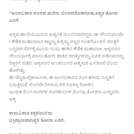
“ಅಂಗವಿಕಾರ ಸಂಗವ ಮರೆದು ಲಿಂಗವನೊಡಗೂಡುತಿಪ್ಪರ ತೋರಾ
ಎನಗೆ
ಅಕ್ಕಮಹಾದೇವಿಯವರು ಅತ್ಯಂತ ಸುಂದರವಾಗಿದ್ದರು. ಈ ಸೌಂದರ್ಯವೇ
! ಕೌಶಿಕ ಮಹಾರಾಜರ ಕಣ್ಣನ್ನು ಕುಕ್ಕಿದ್ದು, ವಲ್ಲದ ಗಂಡನೊಂದಿಗೆ, ಶರತ್ತಿಗೆ
ಬದ್ದರಾಗಿ ಸೆರಗಕ್ಕೆ ಮೂರು ಗಂಟು ಹಾಕಿದ ಕೌಶಿಕ ಮಹಾರಾಜ .ಅಕ್ಕನವರ
ಸೌಂದರ್ಯಕ್ಕೆ ಮಾರು ಹೋಗಿ, ಹಾಕಿದ ಶರತ್ತುಗಳನ್ನು ಮೀರಿ ನಡೆದವನನ್ನು
ದಿಕ್ಕರಿಸಿ ನಡೆದ, ಅಕ್ಕನವರ ಅಂತರಂಗದ ಆತ್ಮ ಕುದಿ ಎಸರಿನಲಿ ಬೆಂದು
ಹೋಗಿತ್ತು .
ಹೇ ಚೆನ್ನಮಲ್ಲಿಕಾರ್ಜುನಾ, ಈ ಅಂಗವಿಕಾರದ ಸಂಗ ಹರಿದು, ನಿನ್ನಡಿಗೆ
ಬರುತ್ತಿರುವೆ .ಲಿಂಗವೇ ನೀನಾದ ಪರಿ ನಿಜಕ್ಕೂ ಸೋಜಿಗ.
ಇಂಥಹ ಲಿಂಗ ಸಂಗಿಗಳ ಸಂಗಜೀವಿಗಳ ಮೊಗವು ತೋರಿಸು ಎನ್ನುವರು
ಅಕ್ಕ.
ಕಾಮವಿಕಾರ ಕತ್ತಲೆಯಳಿದು
ಭಕ್ತಿಪ್ರಾಣವಾಗಿಪ್ಪರ ತೋರಾ ಎನಗೆ,