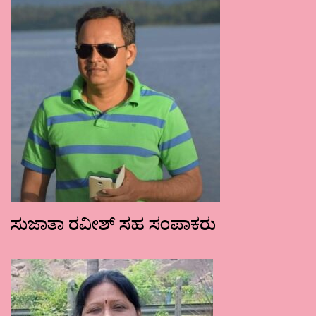
ಸುಜಾತಾ ರವೀಶ್ ಸಹ ಸಂಪಾಕರು