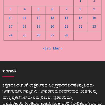
1
2
3
4
5
6
7
8
9
10
11
12
13
14
15
16
17
18
19
20
21
22
23
24
25
26
27
28
« Jan
Mar »
ಸಂಗಾತಿ
ಕನ್ನಡದ ಓದುಗರಿಗೆ ಉತ್ತಮವಾದ ಎಲ್ಲ ಪ್ರಕಾರದ ಬರಹಳನ್ನು ಓದಲು
ಒದಗಿಸುವುದು ನಮ್ಮ ಗುರಿ. ಜನಪರವಾದ, ಜೀವಪರವಾದ ಬರಹಗಳನ್ನು
ಮಾತ್ರ ಪ್ರಕಟಿಸುವುದು ನಮ್ಮ ನಿಲುವು. ಪ್ರತಿಭೆಯಿದ್ದೂ
ಎಲೆಮರೆಕಾಯಿಗಳಂತಿರುವ ಉತ್ತಮ ಬರಹಗಾರರಿಗೆ ವೇದಿಕೆಒದಗಿಸುವುದು