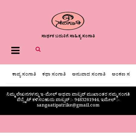
ಸಾರ್ಥಕ ಬದುಕಿಗೆ ಸಾಹಿತ್ಯ ಸಂಗಾತಿ
Menu
ಕಾವ್ಯ ಸಂಗಾತಿ
ಕಥಾ ಸಂಗಾತಿ
ಅನುವಾದ ಸಂಗಾತಿ
ಅಂಕಣ ಸಂಗಾ
ನಿಮ್ಮ ಲೇಖನಗಳನ್ನು ಇ-ಮೇಲ್ ಅಥವಾ ವಾಟ್ಸಪ್ ಮುಖಾಂತರ ನಮ್ಮ ಸಂಗತಿ
ವೆಬ್ಸೈಟ್ ಕಳಿಸಬಹುದು ವಾಟ್ಸಪ್‌ :- 9483261944, ಇಮೇಲ್ :-
sangaatipatrike@gmail.com