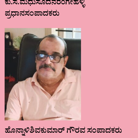
ಕು.ಸ.ಮಧುಸೂದನರಂಗೇಹಳ್ಳಿ
ಪ್ರಧಾನಸಂಪಾದಕರು
ಹೊನ್ನಾಳಿಶಿವಕುಮಾರ್ ಗೌರವ ಸಂಪಾದಕರು