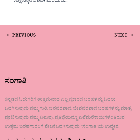
ಸಾಕ್ಷಾತ್ಕಾರ ಒಲವೇ ಮರೆಯದ…
PREVIOUS
NEXT
ಸಂಗಾತಿ
ಕನ್ನಡದ ಓದುಗರಿಗೆ ಉತ್ತಮವಾದ ಎಲ್ಲ ಪ್ರಕಾರದ ಬರಹಳನ್ನು ಓದಲು
ಒದಗಿಸುವುದು ನಮ್ಮ ಗುರಿ. ಜನಪರವಾದ, ಜೀವಪರವಾದ ಬರಹಗಳನ್ನು ಮಾತ್ರ
ಪ್ರಕಟಿಸುವುದು ನಮ್ಮ ನಿಲುವು. ಪ್ರತಿಭೆಯಿದ್ದೂ ಎಲೆಮರೆಕಾಯಿಗಳಂತಿರುವ
ಉತ್ತಮ ಬರಹಗಾರರಿಗೆ ವೇದಿಕೆಒದಗಿಸುವುದು ʼಸಂಗಾತಿʼಯ ಉದ್ದೇಶ.