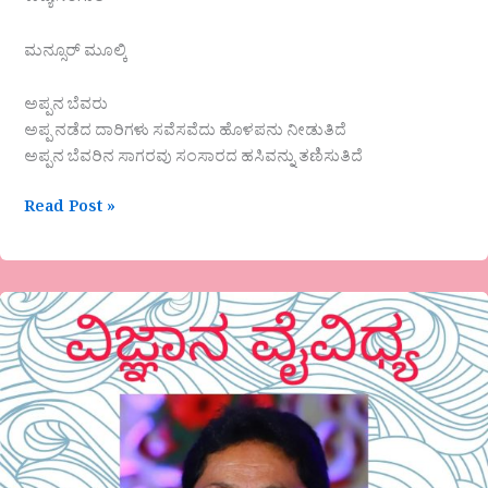
ಮನ್ಸೂರ್ ಮೂಲ್ಕಿ
ಅಪ್ಪನ ಬೆವರು
ಅಪ್ಪ ನಡೆದ ದಾರಿಗಳು ಸವೆಸವೆದು ಹೊಳಪನು ನೀಡುತಿದೆ
ಅಪ್ಪನ ಬೆವರಿನ ಸಾಗರವು ಸಂಸಾರದ ಹಸಿವನ್ನು ತಣಿಸುತಿದೆ
Read Post »