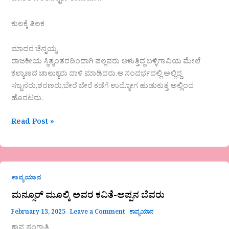
ಕುಲಕ್ಕೆ ತಿಲಕ
ಮಾದರ ಚೆನ್ನಯ್ಯ
ರಾಜಕೀಯ ಸ್ಥಿತ್ಯಂತರದಿಂದಾಗಿ ಪಲ್ಲವರು ಆಳುತ್ತಿದ್ದ ಬಳ್ಳಿಗಾವಿಯ ಮೇಲೆ
ಕಲ್ಯಾಣದ ಚಾಲುಕ್ಯರು ದಾಳಿ ಮಾಡಿದರು.ಆ ಸಂದರ್ಭದಲ್ಲಿ ಅಲ್ಲಿದ್ದ
ಸಜ್ಜನರು,ಶರಣರು,ಬೇರೆ ಬೇರೆ ಕಡೆಗೆ ಉದ್ಯೋಗ ಹುಡುಕುತ್ತ ಅಲ್ಲಿಂದ
ಹೊರಟರು.
Read Post »
ಮನ್ಸೂರ್
ಕಾವ್ಯಯಾನ
ಮೂಲ್ಕಿ
ಅವರ
ಮನ್ಸೂರ್ ಮೂಲ್ಕಿ ಅವರ ಕವಿತೆ-ಅಪ್ಪನ ಬೆವರು
ಕವಿತೆ-
February 13, 2025
Leave a Comment
ಕಾವ್ಯಯಾನ
ಅಪ್ಪನ
ಬೆವರು
ಕಾವ್ಯ ಸಂಗಾತಿ