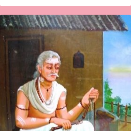
ʼಸಾವಿಲ್ಲದ
ಶರಣರು
ಮಾಲಿಕೆʼಮಾದರ
ಚೆನ್ನಯ್ಯಡಾ.ಶಶಿಕಾಂತಪಟ್ಟಣ
ರಾಮದುರ್ಗ