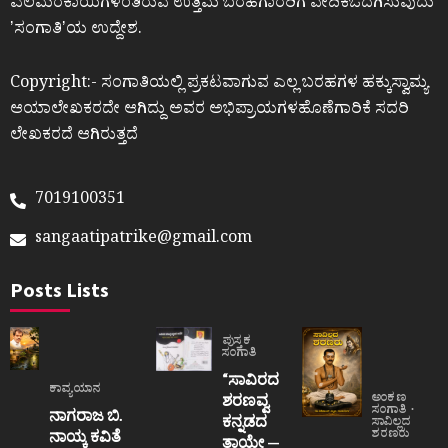
ಎಲೆಮರೆಕಾಯಿಗಳಂತಿರುವ ಉತ್ತಮ ಬರಹಗಾರರಿಗೆ ವೇದಿಕೆಒದಗಿಸುವುದು
ʼಸಂಗಾತಿʼಯ ಉದ್ದೇಶ.
Copyright:- ಸಂಗಾತಿಯಲ್ಲಿ ಪ್ರಕಟವಾಗುವ ಎಲ್ಲ ಬರಹಗಳ ಹಕ್ಕುಸ್ವಾಮ್ಯ
ಆಯಾಲೇಖಕರದೇ ಆಗಿದ್ದು ಅವರ ಅಭಿಪ್ರಾಯಗಳಹೊಣೆಗಾರಿಕೆ ಸದರಿ
ಲೇಖಕರದೆ ಆಗಿರುತ್ತದೆ
7019100351
sangaatipatrike@gmail.com
Posts Lists
ಪುಸ್ತಕ
ಸಂಗಾತಿ
“ಸಾವಿರದ
ಕಾವ್ಯಯಾನ
ಶರಣವ್ವ
ಅಂಕಣ
ಸಂಗಾತಿ
ನಾಗರಾಜ ಬಿ.
ಕನ್ನಡದ
ಸಾವಿಲ್ಲದ
ನಾಯ್ಕ ಕವಿತೆ
ಶರಣರು
ತಾಯೇ —