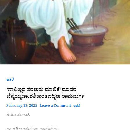
ಇತರೆ
ʼಸಾವಿಲ್ಲದ ಶರಣರು ಮಾಲಿಕೆʼಮಾದರ
ಚೆನ್ನಯ್ಯಡಾ.ಶಶಿಕಾಂತಪಟ್ಟಣ ರಾಮದುರ್ಗ
February 13, 2025
Leave a Comment
ಇತರೆ
ಶರಣ ಸಂಗಾತಿ
ಡಾ.ಶಶಿಕಾಂತಪಟ್ಟಣ ರಾಮದುರ್ಗ