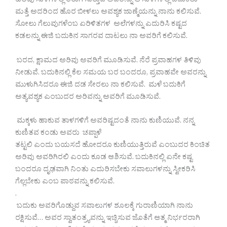
ಹಲವು ಸುಳಿಗಳಲ್ಲಿ ತಿರುಗಿ ಸುತ್ತುವ ಅವರನ್ನು ಆ ಸುಳಿಗಳಲ್ಲಿ ಬದುಕಲು
ಮತ್ತೆ ಅದರಿಂದ ಹೊರ ಬೀಳಲು ಅವಶ್ಯಕ ಜಾಣ್ಮೆಯನ್ನು ನಾನು ಕಲಿಸುವೆ.
ಸೋಲು ಗೆಲುವುಗಳೆಂಬ ಏರಿಳಿತಗಳ ಅಲೆಗಳನ್ನು ಎದುರಿಸಿ ಕಷ್ಟದ
ಕಡಲನ್ನು ಈಜಿ ಬದುಕಿನ ಸಾಗರವ ದಾಟಲು ನಾ ಅವರಿಗೆ ಕಲಿಸುವೆ.
ಬರದ, ಕ್ಷಾಮದ ಅರಿವು ಅವರಿಗೆ ಮೂಡಿಸುವೆ. ನೆರೆ ಪ್ರವಾಹಗಳ ತಿಳಿವು
ನೀಡುವೆ. ಬದುಕಿನಲ್ಲಿ ಕೆಲ ಸಮಯ ಬರ ಬಂದರೂ, ಪ್ರವಾಹವೇ ಅವರನ್ನು
ಮುಳುಗಿಸಿದರೂ ಈಜಿ ದಡ ಸೇರಲು ನಾ ಕಲಿಸುವೆ. ಮಳೆ ಬದುಕಿಗೆ
ಅತ್ಯವಶ್ಯಕ ಎಂಬುದರ ಅರಿವನ್ನು ಅವರಿಗೆ ಮೂಡಿಸುವೆ.
ಮಕ್ಕಳು ಹಾಕುವ ತಾಳಗಳಿಗೆ ಅವರಿಷ್ಟದಂತೆ ನಾನು ಕುಣಿಯುವೆ. ನನ್ನ
ಕುಣಿತವ ಕಂಡು ಅವರು ಚಪ್ಪಾಳೆ
ತಟ್ಟಲಿ ಎಂದು ಬಯಸದೆ ಹೋದರೂ ಕುಣಿಯುತ್ತಿರುವೆ ಎಂಬುದರ ಕಿಂಚಿತ
ಅರಿವು ಅವರಿಗಿರಲಿ ಎಂದು ಕೂಡ ಆಶಿಸುವೆ. ಬದುಕಿನಲ್ಲಿ ಏನೇ ಕಷ್ಟ
ಬಂದರೂ ದೃಢವಾಗಿ ನಿಂತು ಎದುರಿಸಬೇಕು ಸವಾಲುಗಳನ್ನು ಸ್ವೀಕರಿಸಿ
ಗೆಲ್ಲಬೇಕು ಎಂಬ ಪಾಠವನ್ನು ಕಲಿಸುವೆ.
.
ಬದುಕು ಅವರಿಗೊಡ್ದುವ ಸವಾಲುಗಳ ಶೂಲಕ್ಕೆ ಗುರಾಣಿಯಾಗಿ ನಾನು
ರಕ್ಷಿಸುವೆ… ಅವರ ಸ್ವಾತಂತ್ರ್ಯವನ್ನು ಇಚ್ಚಿಸುವ ಜೊತೆಗೆ ಆತ್ಮ ನಿರ್ಭರರಾಗಿ