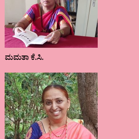
ಮಮತಾ ಕೆ.ಸಿ.