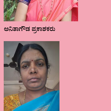
ಅನಿತಾಗೌಡ ಪ್ರಕಾಶಕರು