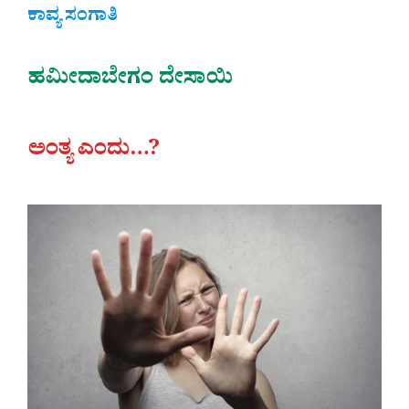
ಕಾವ್ಯ ಸಂಗಾತಿ
ಹಮೀದಾಬೇಗಂ ದೇಸಾಯಿ
ಅಂತ್ಯ ಎಂದು…?