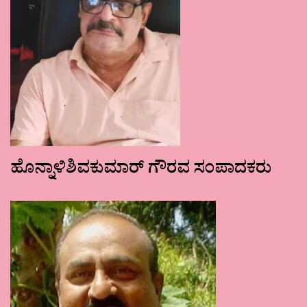
ಹೊನ್ನಾಳಿಶಿವಕುಮಾರ್ ಗೌರವ ಸಂಪಾದಕರು