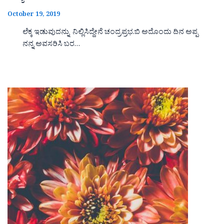
October 19, 2019
ಲೆಕ್ಕ ಇಡುವುದನ್ನು ನಿಲ್ಲಿಸಿದ್ದೇನೆ ಚಂದ್ರಪ್ರಭ.ಬಿ ಅದೊಂದು ದಿನ ಅಪ್ಪ
ನನ್ನ ಅವಸರಿಸಿ ಬರ…