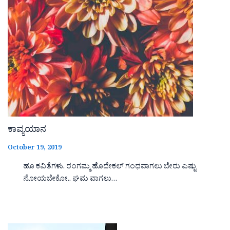
ಕಾವ್ಯಯಾನ
October 19, 2019
ಹೂ ಕವಿತೆಗಳು. ರಂಗಮ್ಮ ಹೊದೇಕಲ್ ಗಂಧವಾಗಲು ಬೇರು ಎಷ್ಟು
ನೋಯಬೇಕೋ.. ಘಮ ವಾಗಲು…