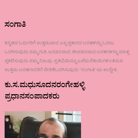
ಸಂಗಾತಿ
ಕನ್ನಡದ ಓದುಗರಿಗೆ ಉತ್ತಮವಾದ ಎಲ್ಲ ಪ್ರಕಾರದ ಬರಹಳನ್ನು ಓದಲು
ಒದಗಿಸುವುದು ನಮ್ಮ ಗುರಿ. ಜನಪರವಾದ, ಜೀವಪರವಾದ ಬರಹಗಳನ್ನು ಮಾತ್ರ
ಪ್ರಕಟಿಸುವುದು ನಮ್ಮ ನಿಲುವು. ಪ್ರತಿಭೆಯಿದ್ದೂ ಎಲೆಮರೆಕಾಯಿಗಳಂತಿರುವ
ಉತ್ತಮ ಬರಹಗಾರರಿಗೆ ವೇದಿಕೆಒದಗಿಸುವುದು ʼಸಂಗಾತಿʼಯ ಉದ್ದೇಶ.
ಕು.ಸ.ಮಧುಸೂದನರಂಗೇಹಳ್ಳಿ
ಪ್ರಧಾನಸಂಪಾದಕರು