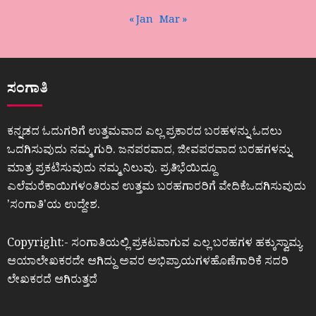
« Jan
Mar »
ಸಂಗಾತಿ
ಕನ್ನಡದ ಓದುಗರಿಗೆ ಉತ್ತಮವಾದ ಎಲ್ಲ ಪ್ರಕಾರದ ಬರಹಳನ್ನು ಓದಲು
ಒದಗಿಸುವುದು ನಮ್ಮ ಗುರಿ. ಜನಪರವಾದ, ಜೀವಪರವಾದ ಬರಹಗಳನ್ನು
ಮಾತ್ರ ಪ್ರಕಟಿಸುವುದು ನಮ್ಮ ನಿಲುವು. ಪ್ರತಿಭೆಯಿದ್ದೂ
ಎಲೆಮರೆಕಾಯಿಗಳಂತಿರುವ ಉತ್ತಮ ಬರಹಗಾರರಿಗೆ ವೇದಿಕೆಒದಗಿಸುವುದು
ʼಸಂಗಾತಿʼಯ ಉದ್ದೇಶ.
Copyright:- ಸಂಗಾತಿಯಲ್ಲಿ ಪ್ರಕಟವಾಗುವ ಎಲ್ಲ ಬರಹಗಳ ಹಕ್ಕುಸ್ವಾಮ್ಯ
ಆಯಾಲೇಖಕರದೇ ಆಗಿದ್ದು ಅವರ ಅಭಿಪ್ರಾಯಗಳಹೊಣೆಗಾರಿಕೆ ಸದರಿ
ಲೇಖಕರದೆ ಆಗಿರುತ್ತದೆ