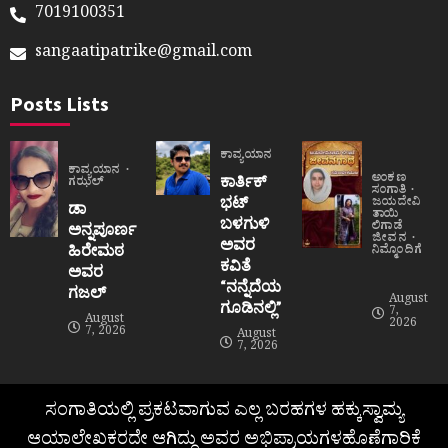
7019100351
sangaatipatrike@gmail.com
Posts Lists
ಕಾವ್ಯಯಾನ
ಕಾವ್ಯಯಾನ
ಅಂಕಣ
ಕಾರ್ತಿಕ್
ಗಝಲ್
ಸಂಗಾತಿ
ಭಟ್
ಜಯದೇವಿ
ಡಾ
ತಾಯಿ
ಬಳಗುಳಿ
ಲಿಗಾಡೆ
ಅನ್ನಪೂರ್ಣ
ಜೀವನ
ಅವರ
ಹಿರೇಮಠ
ನಿಮ್ಮೊಂದಿಗೆ
ಕವಿತೆ
ಅವರ
“ನನ್ನೆದೆಯ
ಗಜಲ್
August
ಗೂಡಿನಲ್ಲಿ”
7,
August
2026
7, 2026
August
7, 2026
ಸಂಗಾತಿಯಲ್ಲಿ ಪ್ರಕಟವಾಗುವ ಎಲ್ಲ ಬರಹಗಳ ಹಕ್ಕುಸ್ವಾಮ್ಯ
ಆಯಾಲೇಖಕರದೇ ಆಗಿದ್ದು ಅವರ ಅಭಿಪ್ರಾಯಗಳಹೊಣೆಗಾರಿಕೆ