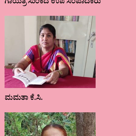
ಗಾಯತ್ರಿ ಸುಂಕದ ಉಪ ಸಂಪಾದಕರು
ಮಮತಾ ಕೆ.ಸಿ.