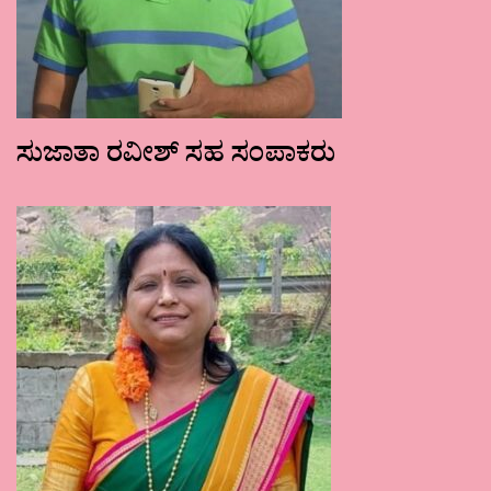
ಸುಜಾತಾ ರವೀಶ್ ಸಹ ಸಂಪಾಕರು