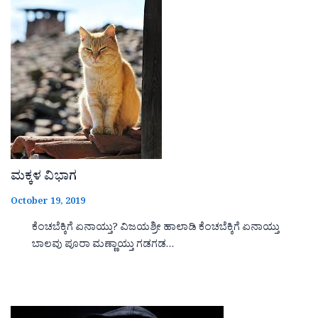
ಮಕ್ಕಳ ವಿಭಾಗ
October 19, 2019
ಕೆಂಚಬೆಕ್ಕಿಗೆ ಏನಾಯ್ತು? ವಿಜಯಶ್ರೀ ಹಾಲಾಡಿ ಕೆಂಚಬೆಕ್ಕಿಗೆ ಏನಾಯ್ತು
ಬಾಲವು ಪೂರಾ ಮಣ್ಣಾಯ್ತು ಗಡಗಡ…