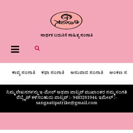
ಸಾರ್ಥಕ ಬದುಕಿಗೆ ಸಾಹಿತ್ಯ ಸಂಗಾತಿ
Menu
ಕಾವ್ಯ ಸಂಗಾತಿ
ಕಥಾ ಸಂಗಾತಿ
ಅನುವಾದ ಸಂಗಾತಿ
ಅಂಕಣ ಸಂಗಾ
ನಿಮ್ಮ ಲೇಖನಗಳನ್ನು ಇ-ಮೇಲ್ ಅಥವಾ ವಾಟ್ಸಪ್ ಮುಖಾಂತರ ನಮ್ಮ ಸಂಗತಿ
ವೆಬ್ಸೈಟ್ ಕಳಿಸಬಹುದು ವಾಟ್ಸಪ್‌ :- 9483261944, ಇಮೇಲ್ :-
sangaatipatrike@gmail.com