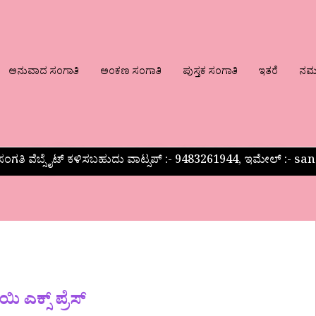
ಅನುವಾದ ಸಂಗಾತಿ
ಅಂಕಣ ಸಂಗಾತಿ
ಪುಸ್ತಕ ಸಂಗಾತಿ
ಇತರೆ
ನಮ್ಮ
ಂಗತಿ ವೆಬ್ಸೈಟ್ ಕಳಿಸಬಹುದು ವಾಟ್ಸಪ್‌ :- 9483261944, ಇಮೇಲ್ :-
ಎಕ್ಸ್‌ ಪ್ರೆಸ್