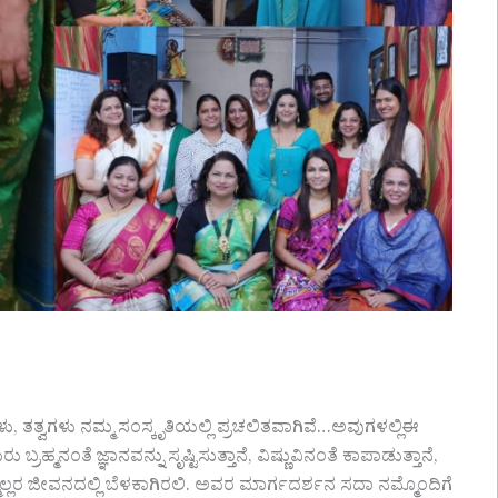
, ತತ್ವಗಳು ನಮ್ಮ ಸಂಸ್ಕೃತಿಯಲ್ಲಿ ಪ್ರಚಲಿತವಾಗಿವೆ…ಅವುಗಳಲ್ಲಿಈ
ರಹ್ಮನಂತೆ ಜ್ಞಾನವನ್ನು ಸೃಷ್ಟಿಸುತ್ತಾನೆ, ವಿಷ್ಣುವಿನಂತೆ ಕಾಪಾಡುತ್ತಾನೆ,
ೆಲ್ಲರ ಜೀವನದಲ್ಲಿ ಬೆಳಕಾಗಿರಲಿ. ಅವರ ಮಾರ್ಗದರ್ಶನ ಸದಾ ನಮ್ಮೊಂದಿಗೆ