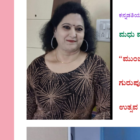
ಕನ್ನಡತಿ
ಮಧು ವಸ
“ಮುಂ
ಗುರುಪ
ಉತ್ಸವ