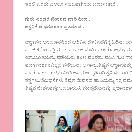
ಇರಲಿ ಎಂದು ಎಲ್ಲರೂ ಸಹಜವಾಗಿಯೇ ‌ಬಯಸುತ್ತಾರೆ..
ಗುರು ಎಂದರೆ ಜೀವನದ ದಾರಿ ದೀಪ..
ಭಕ್ತನಿಗೆ ಆ ಭಗವಂತನ ಪ್ರತಿರೂಪ..
ಅಜ್ಞಾನದ ಅಂಧಕಾರದಿಂದ ಅರಿವಿನ ಬೆಳಕಿನೆಡೆಗೆ ಕೈಹಿಡಿದು ಕರೆದ
ಪಂಚ ಕರ್ಮೇಂದ್ರಿಯಗಳ ಮೂಲಕ ಸುಖ ದುಃಖಗಳ ಅನುಭವ ಪ
ಅನುಭೂತಿಯನ್ನು ಪಡೆಯಲು ಕಠಿಣ ಪರಿಶ್ರಮ ವಹಿಸಿ ಗುರಿ ಸಾಧ
ಮಾರ್ಗದರ್ಶನವಿಲ್ಲದೆ ಪಡೆಯಲು ಅಸಾಧ್ಯ..ಶಿಷ್ಯನ ಅಜ್ಞಾನವನ್ನು ದ
ಮಾರ್ಗದರ್ಶನಗಳನು ನೀಡಿ ಅವನ ಉನ್ನತಿಗಾಗಿ ಶ್ರಮಿಸಿ ದಾರಿ ದೀಪ
ತತ್ವಗಳು,ಬೋಧನೆಗಳು ಶಿಷ್ಯನ ಜೀವನದ ಹಾದಿಯನ್ನು ಸತ್ಯ ಧರ್
ಶಿಷ್ಯನ ಜೀವನವನ್ನೇ ‌ಬದಲಾಯಿಸಿ ಮುನ್ನಡೆಸುವಷ್ಟು ಪ್ರಭಾವಶಾಲ