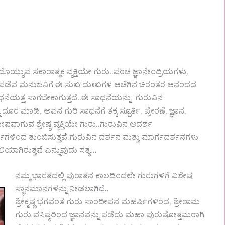
ೊಯ್ಯುವ ಸಕಾರಾತ್ಮಕ ವ್ಯಕ್ತಿಯೇ ಗುರು..ಪಂಚ ಜ್ಞಾನೇಂದ್ರಿಯಗಳು,
ಡೆವ ಮನುಜನಿಗೆ ಈ ಸುಖ ದುಃಖಗಳ ಆಚೆಗಿನ ಚಿರಂತರ ಆನಂದದ
ನೆಯತ್ತ ಸಾಗಬೇಕಾಗುತ್ತದೆ..ಈ ಸಾಧನೆಯನ್ನು ಗುರುವಿನ
ೂರ ಮಾಡಿ, ಅವನ ಗುರಿ ಸಾಧನೆಗೆ ತಕ್ಕ ಸ್ಪೂರ್ತಿ, ಪ್ರೇರಣೆ, ಜ್ಞಾನ,
ವಾಗುವ ಶ್ರೇಷ್ಠ ವ್ಯಕ್ತಿಯೇ ಗುರು..ಗುರುವಿನ ಆದರ್ಶ
ಮಗಳಿಂದ ತುಂಬಿಸುತ್ತವೆ.ಗುರುವಿನ ದರ್ಶನ ಮತ್ತು ಮಾರ್ಗದರ್ಶನಗಳು
ಿಯಾಗಿರುತ್ತವೆ ಎನ್ನುವುದು ಸತ್ಯ…
ನಮ್ಮ ಭಾರತದಲ್ಲಿ ಪುರಾತನ ಕಾಲದಿಂದಲೇ ಗುರುಗಳಿಗೆ ವಿಶೇಷ
ಸ್ಥಾನಮಾನಗಳನ್ನು ನೀಡಲಾಗಿದೆ..
ಶ್ರೀಕೃಷ್ಣ ಭಗವಂತ ಗುರು ಸಾಂದೀಪನ ಮಹರ್ಷಿಗಳಿಂದ, ಶ್ರೀರಾಮ
ಗುರು ವಸಿಷ್ಠರಿಂದ ಜ್ಞಾನವನ್ನು ಪಡೆದು ಮಹಾ ಪುರುಷೋತ್ತಮರಾಗಿ