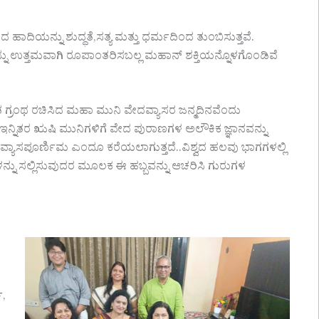
ಹಾದಿಯನ್ನು ಶುದ್ಧತೆ,ಸತ್ಯ ಮತ್ತು ಧರ್ಮದಿಂದ ತುಂಬಿಸುತ್ತವೆ.
್ನು ಉತ್ತಮವಾಗಿ ರೂಪಾಂತರಿಸಬಲ್ಲ ಮಹಾನ್ ಶಕ್ತಿಯನ್ನೊಳಗೊಂಡಿವೆ
್ರಂಥ ರಚಿಸಿದ ಮಹಾ ಮುನಿ ವೇದವ್ಯಾಸರ ಜನ್ಮದಿನವೆಂದು
 ಇನ್ನಿತರ ಋಷಿ ಮುನಿಗಳಿಗೆ ವೇದ ಪುರಾಣಗಳ ಅಲೌಕಿಕ ಜ್ಞಾನವನ್ನು
ವ್ಯಾಸಪೂರ್ಣಿಮ ಎಂದೂ ಕರೆಯಲಾಗುತ್ತದೆ..ವಿಶ್ವದ ಹಲವು ಭಾಗಗಳಲ್ಲಿ
ಗಳನ್ನು ಸಲ್ಲಿಸುವುದರ ಮೂಲಕ ಈ ಹಬ್ಬವನ್ನು ಆಚರಿಸಿ ಗುರುಗಳ
ಿ,