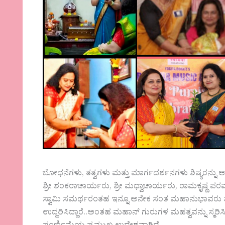
ಬೋಧನೆಗಳು, ತತ್ವಗಳು ಮತ್ತು ಮಾರ್ಗದರ್ಶನಗಳು ಶಿಷ್ಯರನ್ನು ಆಧ
ಶ್ರೀ ಶಂಕರಾಚಾರ್ಯರು, ಶ್ರೀ ಮಧ್ವಾಚಾರ್ಯರು, ರಾಮಕೃಷ್ಣ ಪರ
ಸ್ವಾಮಿ ಸಮರ್ಥರಂತಹ ಇನ್ನೂ ಅನೇಕ ಸಂತ ಮಹಾನುಭಾವರು ತಮ್ಮ
ಉದ್ಧರಿಸಿದ್ದಾರೆ..ಅಂತಹ ‌ಮಹಾನ್ ಗುರುಗಳ ಮಹತ್ವವನ್ನು ಸ್