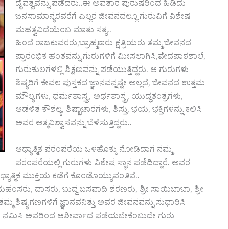
ದೈವತ್ವವನ್ನು ಪಡೆದರು..ಈ ಅವತಾರ ಪುರುಷರಿಂದ ಹಿಡಿದು
ಜನಸಾಮಾನ್ಯರವರೆಗೆ ಎಲ್ಲರ ಜೀವನದಲ್ಲೂ ಗುರುವಿಗೆ ವಿಶೇಷ
ಮಹತ್ವವಿದೆಯೆಂಬ ಮಾತು ಸತ್ಯ..
ಹಿಂದೆ ರಾಜಕುವರರು,ಬ್ರಾಹ್ಮಣರು ಕ್ಷತ್ರಿಯರು ತಮ್ಮ ಜೀವನದ
ಪ್ರಾರಂಭಿಕ ಹಂತವನ್ನು ಗುರುಗಳಿಗೆ ಮೀಸಲಾಗಿಸಿ,ವೇದಪಾಠಶಾಲೆ,
ಗುರುಕುಲಗಳಲ್ಲಿ ಶಿಕ್ಷಣವನ್ನು ಪಡೆಯುತ್ತಿದ್ದರು. ಆ ಗುರುಗಳು
ಶಿಷ್ಯರಿಗೆ ಕೇವಲ ಪುಸ್ತಕದ ಜ್ಞಾನವನ್ನಷ್ಟೇ ಅಲ್ಲದೆ, ಜೀವನದ ಉತ್ತಮ
ಮೌಲ್ಯಗಳು, ಧರ್ಮಶಾಸ್ತ್ರ, ಅರ್ಥಶಾಸ್ತ್ರ, ಯುದ್ಧತಂತ್ರಗಳು,
ಆಡಳಿತ ಕೌಶಲ್ಯ, ಶಿಷ್ಟಾಚಾರಗಳು, ಶಿಸ್ತು, ಭಯ, ಭಕ್ತಿಗಳನ್ನು ಕಲಿಸಿ
ಅವರ ಆತ್ಮವಿಶ್ವಾಸವನ್ನು ಬೆಳೆಸುತ್ತಿದ್ದರು..
ಆಧ್ಯಾತ್ಮಿಕ ಪರಂಪರೆಯ ಒಳಹೊಕ್ಕು ನೋಡಿದಾಗ ನಮ್ಮ
ಪರಂಪರೆಯಲ್ಲಿ ಗುರುಗಳು ವಿಶೇಷ ಸ್ಥಾನ ಪಡೆದಿದ್ದಾರೆ. ಅವರ
್ಯಾತ್ಮಿಕ ಮುಕ್ತಿಯ ಕಡೆಗೆ ಕೊಂಡೊಯ್ಯುವಂತಿವೆ..
ಮಹಂಸರು, ದಾಸರು, ಬುದ್ಧ ಬಸವಾದಿ ಶರಣರು, ಶ್ರೀ ಸಾಯಿಬಾಬಾ, ಶ್ರೀ
 ಶಿಷ್ಯಗಣಗಳಿಗೆ ಜ್ಞಾನವನಿತ್ತು ಅವರ ಜೀವನವನ್ನು ಸುಧಾರಿಸಿ
ಮರಿಸಿ ನಮಿಸಿ ಅವರಿಂದ ಆಶೀರ್ವಾದ ಪಡೆಯಬೇಕೆಂಬುದೇ ಗುರು