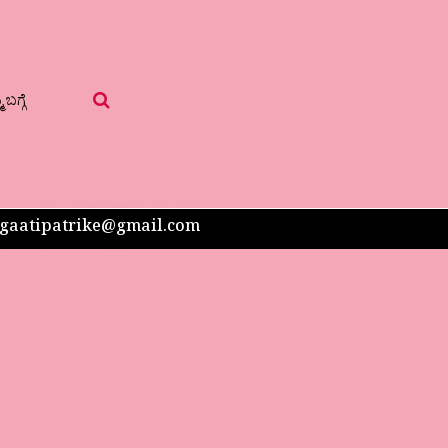
 ಬಗ್ಗೆ
 sangaatipatrike@gmail.com