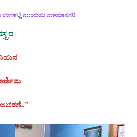
ಯ ಕಂಗಳಲ್ಲಿ ಮುಂಬಯಿ ಮಾಯಾನಗರಿ
್ತ್ರದ
ಬಯಿನ
ೂರ್ಣಿಮ
 ಆಚರಣೆ..”