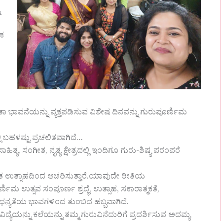
ು
ಿಕ
ಜ್ಞತಾ ಭಾವನೆಯನ್ನು ವ್ಯಕ್ತಪಡಿಸುವ ವಿಶೇಷ ದಿನವನ್ನು ಗುರುಪೂರ್ಣಿಮ
 ಬಹಳಷ್ಟು ಪ್ರಚಲಿತವಾಗಿದೆ…
ಹಿತ್ಯ, ಸಂಗೀತ, ನೃತ್ಯ ಕ್ಷೇತ್ರದಲ್ಲಿ ಇಂದಿಗೂ ಗುರು-ಶಿಷ್ಯ ಪರಂಪರೆ
ಯಂತ ಉತ್ಸಾಹದಿಂದ ಆಚರಿಸುತ್ತಾರೆ.ಯಾವುದೇ ರೀತಿಯ
ಮ ಉತ್ಸವ ಸಂಪೂರ್ಣ ಶ್ರದ್ಧೆ, ಉತ್ಸಾಹ, ಸಕಾರಾತ್ಮಕತೆ,
ು ಧನ್ಯತೆಯ ಭಾವಗಳಿಂದ ತುಂಬಿದ ಹಬ್ಬವಾಗಿದೆ.
ವಿದ್ಯೆಯನ್ನು ಕಲೆಯನ್ನು ತಮ್ಮ ಗುರುವಿನೆದುರಿಗೆ ಪ್ರದರ್ಶಿಸುವ ಅದಮ್ಯ