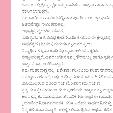
ಸಮಾಜದಲ್ಲಿ ಶ್ರೇಷ್ಠ ವ್ಯಕ್ತಿಗಳನ್ನು ರೂಪಿಸುವ ಉತ್ತಮ ಗುರುಗಳನ್ನ
ಸತ್ಕರಿಸಲಾಗುತ್ತದೆ..
ಮುಂಬಯಿ ಮಹಾನಗರದಲ್ಲಿ ಗುರು ಪೂರ್ಣಿಮ ಉತ್ಸವ ಧಾರ್ಮ
ಆಚರಣೆಗಷ್ಟೇ ಸೀಮಿತವಾಗಿಲ್ಲ..
ಅಧ್ಯಾತ್ಮಿಕ, ವೈಚಾರಿಕ, ಯೋಗ,
ಸಾಹಿತ್ಯ,ಸಂಗೀತ, ವಿವಿಧ ಕ್ರೀಡೆಗಳು,ಹೀಗೆ ಯಾವುದೇ ಕ್ಷೇತ್ರದಲ್ಲಿ
ಸಾಧನೆಗೈದ (ಶಿಕ್ಷಕರು) ಗುರುಗಳನ್ನು ಅವರ ಪ್ರಿಯ
ವಿದ್ಯಾರ್ಥಿಗಳೆಲ್ಲರೂ ಕೂಡಿ ಪ್ರೀತ್ಯಾದರಗಳಿಂದ ಸತ್ಕರಿಸಿ,
ಸನ್ಮಾನಿಸುತ್ತಾರೆ..ಅವರ ಬಗೆಗಿನ ತಮ್ಮ ಗೌರವ,ಭಕ್ತಿ ಹಾಗೂ ಕೃತ
ಉತ್ಸವವೆಂದು ಆಚರಿಸುತ್ತಾರೆ..
ಇದು ಮಹಾರಾಷ್ಟ್ರದಲ್ಲಿ, ವಿಶೇಷತಃ ಮುಂಬಯಿ ಮಹಾನಗರದಲ್ಲಿ
ಐವತ್ತಾರು ಕಲೆಗಳಲ್ಲಿ ಅತ್ಯಂತ ಶ್ರೇಷ್ಠ ಕಲೆಗಳೆಂದು ಪರಿಗಣಿಸುವ ಸಾ
ಜಾರಿಯಲ್ಲಿರುವುದರಿಂದ ಸಂಗೀತೋಪಾಸಕರು,ಸಂಗೀತ,
ನೃತ್ಯ, ಕಲಾಪ್ರೇಮಿಗಳು ಈ ಗುರುಪೂರ್ಣಿಮ ಉತ್ಸವವನ್ನು ಅತ್
ಅಂಧಶ್ರದ್ಧೆ,ಕಂದಾಚಾರ,ಮೂಢನಂಬಿಕೆಗಳು ಇಲ್ಲದ ಈ ಗುರುಪೂರ್ಣಿ
ಕ್ರಿಯಾಶೀಲತೆ,ಭಾವಪರವಶತೆ, ಕಲಿತ ವಿದ್ಯೆಯ ಸಾರ್ಥಕತೆ,ಮತ್ತ
ವಿದ್ಯೆ ಕಲಿಯುವ ವಿದ್ಯಾರ್ಥಿಗಳಲ್ಲಿ ಕಲಿಯುತ್ತಿರುವ ಅಥವಾ ಕಲಿತ 