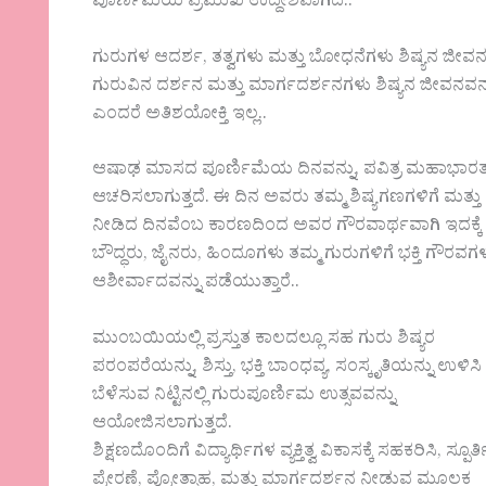
ಪೂರ್ಣಿಮೆಯ ಪ್ರಮುಖ ಉದ್ದೇಶವಾಗಿದೆ..
ಗುರುಗಳ ಆದರ್ಶ, ತತ್ವಗಳು ಮತ್ತು ಬೋಧನೆಗಳು ಶಿಷ್ಯನ ಜೀವನದ 
ಗುರುವಿನ ದರ್ಶನ ಮತ್ತು ಮಾರ್ಗದರ್ಶನಗಳು ಶಿಷ್ಯನ ಜೀವನವನ
ಎಂದರೆ ಅತಿಶಯೋಕ್ತಿ ಇಲ್ಲ..
ಆಷಾಢ ಮಾಸದ ಪೂರ್ಣಿಮೆಯ ದಿನವನ್ನು, ಪವಿತ್ರ ಮಹಾಭಾರತ ಗ
ಆಚರಿಸಲಾಗುತ್ತದೆ. ಈ ದಿನ ಅವರು ತಮ್ಮ ಶಿಷ್ಯಗಣಗಳಿಗೆ ಮತ್ತು
ನೀಡಿದ ದಿನವೆಂಬ ಕಾರಣದಿಂದ ಅವರ ಗೌರವಾರ್ಥವಾಗಿ ಇದಕ್ಕೆ 
ಬೌದ್ಧರು, ಜೈನರು, ಹಿಂದೂಗಳು ತಮ್ಮ ಗುರುಗಳಿಗೆ ಭಕ್ತಿ ಗೌರವ
ಆಶೀರ್ವಾದವನ್ನು ಪಡೆಯುತ್ತಾರೆ..
ಮುಂಬಯಿಯಲ್ಲಿ ಪ್ರಸ್ತುತ ಕಾಲದಲ್ಲೂ ಸಹ ಗುರು ಶಿಷ್ಯರ
ಪರಂಪರೆಯನ್ನು, ಶಿಸ್ತು, ಭಕ್ತಿ ಬಾಂಧವ್ಯ, ಸಂಸ್ಕೃತಿಯನ್ನು ಉಳಿಸಿ
ಬೆಳೆಸುವ ನಿಟ್ಟಿನಲ್ಲಿ ಗುರುಪೂರ್ಣಿಮ ಉತ್ಸವವನ್ನು
ಆಯೋಜಿಸಲಾಗುತ್ತದೆ.
ಶಿಕ್ಷಣದೊಂದಿಗೆ ವಿದ್ಯಾರ್ಥಿಗಳ ವ್ಯಕ್ತಿತ್ವ ವಿಕಾಸಕ್ಕೆ ಸಹಕರಿಸಿ, ಸ್ಪೂರ್ತ
ಪ್ರೇರಣೆ, ಪ್ರೋತ್ಸಾಹ, ಮತ್ತು ಮಾರ್ಗದರ್ಶನ ನೀಡುವ ಮೂಲಕ