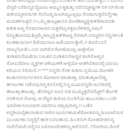
ಪಾಡುಗಳುಎಲ್ಲವೂ ನೆನಪಾಗುತ್ತದೆಗುರುತುಗಳ ಹೊಗೆಯಾಡುತ್ತದೆ..!! ಮುರಿದ
ಪೆನ್ನಲಿ ಬರೆದಿದ್ದುನಿದ್ದೆಯಲು ಅಮ್ಮನ ಕೖತುತ್ತು ಸವೆದದ್ದುಕಷ್ಟಗಳ ನಿಗಿ ನಿಗಿ ಕೆಂಡ
ತುಳಿದದ್ದುಕನಸುಗಳ ಸೆರಗೊದ್ದಿ ಮಲಗಿದ್ದುಎಲ್ಲವೂ ನೆನಪಾಗುತ್ತದೆನಿನ್ನೆಗಳು
ಮರುಕಳಿಸುತ್ತದೆ..!! ಒಮ್ಮೆ ಹುಲ್ಲುಹಾಸಿನ ಮೇಲೆಕಣ್ಣುಚ್ಚಿ ಕುಳಿತೆದೀಪದಡಿ
ಕುಳಿತ ಅಪ್ಪ ನೆನಪಾದಅವನ ಸುತ್ತಲೆಲ್ಲಾ ಕತ್ತಲುಬೆಳಕನ್ನು ನಮಗೆ
ಬಿಟ್ಟುಹೋದಮತ್ತೊಮ್ಮೆ ಕಣ್ಮುಚ್ಚಿ ಕುಳಿತೆಅವ್ವ ನೆನಪಾಗಿ ನನ್ನೂರಿನ ಬೆಟ್ಟಗಳಂತೆ
ಕಂಡಳುನಾನೀಗ ಶಿಲೆಯಾಗಲೂ ಅಣಿಯಾಗುತ್ತೇನೆ..!! ತವರೆಂದರೆ
ನಾಲ್ಕುಗೋಡೆ ಒಂದು ಬಾಗಿಲಿನ ಕೋಣೆಯಲ್ಲಾ..ಅಲ್ಲೇನೋ
ತುಡಿತವಿದೆಭಾಷೆಗೂ ನಿಲುಕದ ಮಿಡಿತವಿದೆಅವ್ವನ ಕೂಗಿದೆಅಪ್ಪನ
ನೋವಿದೆಬೀಜ-ವೃಕ್ಷಗಳ ಪಳೆಯುಳಿಕೆ ಅಲ್ಲಿಯೇ ಅಡಗಿದೆತವರಲ್ಲಿ ಯಾರೂ
ಕದಿಯದ ಸಿರಿಯಿದೆ..!! *** ನಿನ್ನದೇ ನೆರಳ ಹಿಡಿದು ಭ್ರಮೆಯ ಮೋಡದಿ
ಕೂತುನನಸಾಗದ ಕನಸ ಜೋಪಾನ ಮಾಡುತ್ತಾ, ಮಾಡುತ್ತಾಅದೆಷ್ಟು
ಹಗಲುಗಳು ದಣಿದವುನನ್ನ ಕನಸಿನಲ್ಲಿ ನಿನ್ನ ಮುಖನನ್ನದೇ ಉಸಿರಿನಲ್ಲಿ
ಈಜುತ್ತಾ ಈಜುತ್ತಾ…ಹೆಸರಿಲ್ಲದ ಊರ ದಡ ಮುಟ್ಟುತ್ತದೆನನ್ನೊಳಗೆ ಹೊರಳಿ
ನರಳಿಸುವ ನೋವು..ಆ ಬೆಟ್ಟದ ತುದಿಯ ಬಿಂದಿಗೆಯ ಹೂಎರಡೂ ಒಂದೇ
ಇರಬೇಕುಸುಲಭವಾಗಿ ಯಾರಿಗೂ ದಕ್ಕುವುದಿಲ್ಲಾ..!! ಒಡೆದ
ಕನ್ನಡಿಯಲ್ಲಿಹಾರಾಡುವ ಗಾಜಿನ ಚೂರುಗಳುಮಳೆಮೋಡವನ್ನು ಹಿಂಬಾಲಿಸುವ
ಮಿಂಚುಗಳು ನಿನ್ನಲ್ಲಿಗೆ ಹಾರಿ ಬರಬಹುದು..ಹಿಂತಿರುಗಿ ನೋಡಬೇಡನಿನ್ನ
ನಾಲಿಗೆಯಲಿ ನನ್ನೆಸರ ಜಪಿಸಲುಬೇಡಕದ್ದು ಆಲಿಸಿದರೆ…?ಗೋರಿಯ ಮೇಲೆ