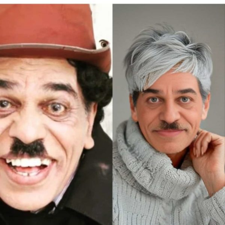
ನಟರು
ಸಿನಿಮಾ
ರಂಗದ
ಮೈಸೂರು
ರಮಾನಂದ’ಗೊರೂರು
ಆನಂತರಾಜು’