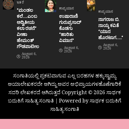
ಇತರೆ
ಕಾವ್ಯಯಾನ
“ಮಂಡಲ
ಕಾವ್ಯಯಾನ
ಕಲೆ….ಎಂಬ
ಉಷಾರಾಣಿ
ನಾಗರಾಜ ಬಿ.
ಅದ್ವಿತೀಯ
ಗುರುಪ್ರಸಾದ್
ನಾಯ್ಕ ಕವಿತೆ
ಕಲಾ ರಚನೆ”‌
ಕೊಡಗು
“ಯಾನ
ವೀಣಾ
“ಹಾರಿತು
ಹೊರಟಾಗ…..”
ಹೇಮಂತ್‌
ವಿಮಾನ”
August 6,
ಗೌಡಪಾಟೀಲ
August 6,
2026
2026
August 6,
2026
ಸಂಗಾತಿಯಲ್ಲಿ ಪ್ರಕಟವಾಗುವ ಎಲ್ಲ ಬರಹಗಳ ಹಕ್ಕುಸ್ವಾಮ್ಯ
ಆಯಾಲೇಖಕರದೇ ಆಗಿದ್ದು ಅವರ ಅಭಿಪ್ರಾಯಗಳಹೊಣೆಗಾರಿಕೆ
ಸದರಿ ಲೇಖಕರದೆ ಆಗಿರುತ್ತದೆ Copyright © 2026 ಸಾರ್ಥಕ
ಬದುಕಿಗೆ ಸಾಹಿತ್ಯ ಸಂಗಾತಿ | Powered by ಸಾರ್ಥಕ ಬದುಕಿಗೆ
ಸಾಹಿತ್ಯ ಸಂಗಾತಿ