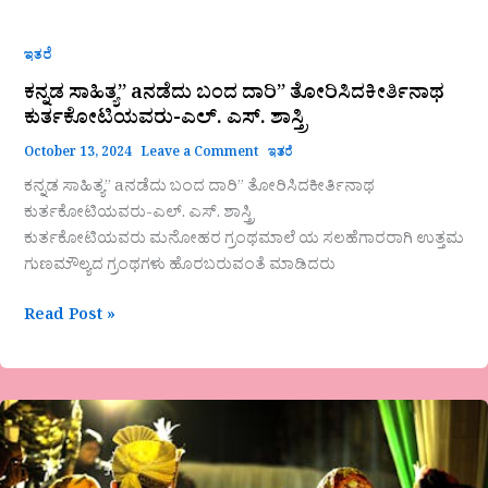
ಇತರೆ
ಕನ್ನಡ ಸಾಹಿತ್ಯ” aನಡೆದು ಬಂದ ದಾರಿ” ತೋರಿಸಿದಕೀರ್ತಿನಾಥ
ಕುರ್ತಕೋಟಿಯವರು-ಎಲ್. ಎಸ್. ಶಾಸ್ತ್ರಿ
October 13, 2024
Leave a Comment
ಇತರೆ
ಕನ್ನಡ ಸಾಹಿತ್ಯ” aನಡೆದು ಬಂದ ದಾರಿ” ತೋರಿಸಿದಕೀರ್ತಿನಾಥ
ಕುರ್ತಕೋಟಿಯವರು-ಎಲ್. ಎಸ್. ಶಾಸ್ತ್ರಿ
ಕುರ್ತಕೋಟಿಯವರು ಮನೋಹರ ಗ್ರಂಥಮಾಲೆ ಯ ಸಲಹೆಗಾರರಾಗಿ ಉತ್ತಮ
ಗುಣಮೌಲ್ಯದ ಗ್ರಂಥಗಳು ಹೊರಬರುವಂತೆ ಮಾಡಿದರು
Read Post »
ಎ.ಎನ್.ರಮೇಶ್.ಗುಬ್ಬಿ
ಕವಿತೆ,ವಿವಾಹೋತ್ತರ
ಅವಾಂತರ.!