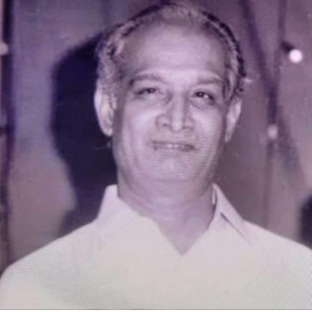
ಸಾಹಿತ್ಯ”
aನಡೆದು
ಬಂದ
ದಾರಿ”
ತೋರಿಸಿದಕೀರ್ತಿನಾಥ
ಕುರ್ತಕೋಟಿಯವರು-
ಎಲ್.
ಎಸ್.
ಶಾಸ್ತ್ರಿ