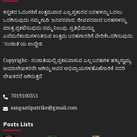
ಕನ್ನಡದ ಓದುಗರಿಗೆ ಉತ್ತಮವಾದ ಎಲ್ಲ ಪ್ರಕಾರದ ಬರಹಳನ್ನು ಓದಲು
ಒದಗಿಸುವುದು ನಮ್ಮ ಗುರಿ. ಜನಪರವಾದ, ಜೀವಪರವಾದ ಬರಹಗಳನ್ನು
ಮಾತ್ರ ಪ್ರಕಟಿಸುವುದು ನಮ್ಮ ನಿಲುವು. ಪ್ರತಿಭೆಯಿದ್ದೂ
ಎಲೆಮರೆಕಾಯಿಗಳಂತಿರುವ ಉತ್ತಮ ಬರಹಗಾರರಿಗೆ ವೇದಿಕೆಒದಗಿಸುವುದು
ʼಸಂಗಾತಿʼಯ ಉದ್ದೇಶ.
Copyright:- ಸಂಗಾತಿಯಲ್ಲಿ ಪ್ರಕಟವಾಗುವ ಎಲ್ಲ ಬರಹಗಳ ಹಕ್ಕುಸ್ವಾಮ್ಯ
ಆಯಾಲೇಖಕರದೇ ಆಗಿದ್ದು ಅವರ ಅಭಿಪ್ರಾಯಗಳಹೊಣೆಗಾರಿಕೆ ಸದರಿ
ಲೇಖಕರದೆ ಆಗಿರುತ್ತದೆ
7019100351
sangaatipatrike@gmail.com
Posts Lists