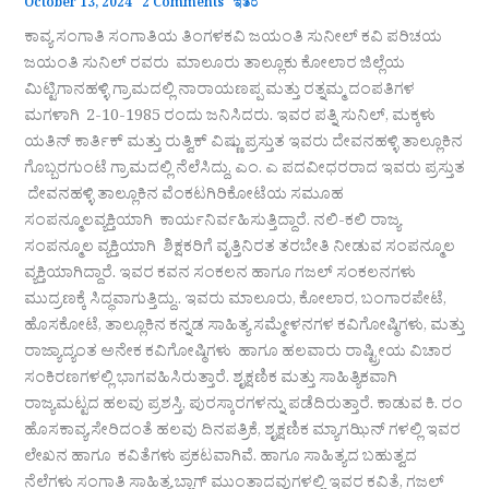
October 13, 2024
2 Comments
ಇತರೆ
ಕಾವ್ಯ ಸಂಗಾತಿ ಸಂಗಾತಿಯ ತಿಂಗಳಕವಿ ಜಯಂತಿ ಸುನೀಲ್ ಕವಿ ಪರಿಚಯ
ಜಯಂತಿ ಸುನಿಲ್ ರವರು ಮಾಲೂರು ತಾಲ್ಲೂಕು ಕೋಲಾರ ಜಿಲ್ಲೆಯ
ಮಿಟ್ಟಿಗಾನಹಳ್ಳಿ ಗ್ರಾಮದಲ್ಲಿ ನಾರಾಯಣಪ್ಪ ಮತ್ತು ರತ್ನಮ್ಮ ದಂಪತಿಗಳ
ಮಗಳಾಗಿ 2-10-1985 ರಂದು ಜನಿಸಿದರು. ಇವರ ಪತ್ನಿ ಸುನಿಲ್, ಮಕ್ಕಳು
ಯತಿನ್ ಕಾರ್ತಿಕ್ ಮತ್ತು ರುತ್ವಿಕ್ ವಿಷ್ಣು ಪ್ರಸ್ತುತ ಇವರು ದೇವನಹಳ್ಳಿ ತಾಲ್ಲೂಕಿನ
ಗೊಬ್ಬರಗುಂಟೆ ಗ್ರಾಮದಲ್ಲಿ ನೆಲೆಸಿದ್ದು, ಎಂ. ಎ ಪದವೀಧರರಾದ ಇವರು ಪ್ರಸ್ತುತ
ದೇವನಹಳ್ಳಿ ತಾಲ್ಲೂಕಿನ ವೆಂಕಟಗಿರಿಕೋಟೆಯ ಸಮೂಹ
ಸಂಪನ್ಮೂಲವ್ಯಕ್ತಿಯಾಗಿ ಕಾರ್ಯನಿರ್ವಹಿಸುತ್ತಿದ್ದಾರೆ. ನಲಿ-ಕಲಿ ರಾಜ್ಯ
ಸಂಪನ್ಮೂಲ ವ್ಯಕ್ತಿಯಾಗಿ ಶಿಕ್ಷಕರಿಗೆ ವೃತ್ತಿನಿರತ ತರಬೇತಿ ನೀಡುವ ಸಂಪನ್ಮೂಲ
ವ್ಯಕ್ತಿಯಾಗಿದ್ದಾರೆ. ಇವರ ಕವನ ಸಂಕಲನ ಹಾಗೂ ಗಜಲ್ ಸಂಕಲನಗಳು
ಮುದ್ರಣಕ್ಕೆ ಸಿದ್ಧವಾಗುತ್ತಿದ್ದು.. ಇವರು ಮಾಲೂರು, ಕೋಲಾರ, ಬಂಗಾರಪೇಟೆ,
ಹೊಸಕೋಟೆ, ತಾಲ್ಲೂಕಿನ ಕನ್ನಡ ಸಾಹಿತ್ಯ ಸಮ್ಮೇಳನಗಳ ಕವಿಗೋಷ್ಠಿಗಳು, ಮತ್ತು
ರಾಜ್ಯಾದ್ಯಂತ ಅನೇಕ ಕವಿಗೋಷ್ಠಿಗಳು ಹಾಗೂ ಹಲವಾರು ರಾಷ್ಟ್ರೀಯ ವಿಚಾರ
ಸಂಕಿರಣಗಳಲ್ಲಿ ಭಾಗವಹಿಸಿರುತ್ತಾರೆ. ಶೖಕ್ಷಣಿಕ ಮತ್ತು ಸಾಹಿತ್ಯಿಕವಾಗಿ
ರಾಜ್ಯಮಟ್ಟದ ಹಲವು ಪ್ರಶಸ್ತಿ, ಪುರಸ್ಕಾರಗಳನ್ನು ಪಡೆದಿರುತ್ತಾರೆ. ಕಾಡುವ ಕಿ. ರಂ
ಹೊಸಕಾವ್ಯ,ಸೇರಿದಂತೆ ಹಲವು ದಿನಪತ್ರಿಕೆ, ಶೖಕ್ಷಣಿಕ ಮ್ಯಾಗಝಿನ್ ಗಳಲ್ಲಿ ಇವರ
ಲೇಖನ ಹಾಗೂ ಕವಿತೆಗಳು ಪ್ರಕಟವಾಗಿವೆ. ಹಾಗೂ ಸಾಹಿತ್ಯದ ಬಹುತ್ವದ
ನೆಲೆಗಳು ಸಂಗಾತಿ ಸಾಹಿತ್ಯ ಬ್ಲಾಗ್ ಮುಂತಾದವುಗಳಲ್ಲಿ ಇವರ ಕವಿತೆ, ಗಜಲ್