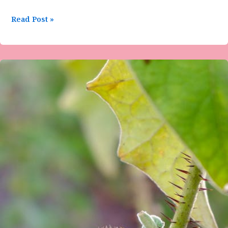
Read Post »
ಹನಮಂತ
ಸೋಮನಕಟ್ಟಿ
ಅವರ
ಕವಿತೆಬನ್ನಿ
ಬಂಗಾರವಾಗದು