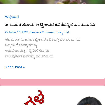
ಕಾವ್ಯಯಾನ
ಹನಮಂತ ಸೋಮನಕಟ್ಟಿ ಅವರ ಕವಿತೆಬನ್ನಿ ಬಂಗಾರವಾಗದು
October 13, 2024
Leave a Comment
ಕಾವ್ಯಯಾನ
ಹನಮಂತ ಸೋಮನಕಟ್ಟಿ ಅವರ ಕವಿತೆಬನ್ನಿ ಬಂಗಾರವಾಗದು
ಬನ್ನಿಯ ಜೊತೆಗಿದ್ದ ಮುಳ್ಳು
ಇರುವ ಬಂಧುತ್ವ ಗಟ್ಟಿಗೊಳಿಸುವುದು
ನೋವುಕೂಡ ನಲಿವನ್ನು ಹಂಚಬಹುದು
Read Post »