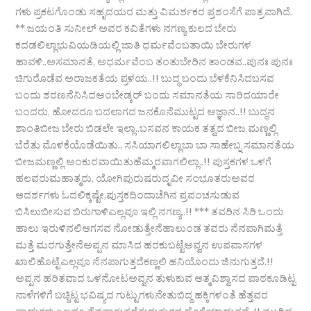
ಗಳು ಪ್ರಕಟಗೊಂಡು ಸಹೃದಯರ ಮತ್ತು ವಿಮರ್ಶಕರ ಪ್ರಶಂಸೆಗೆ ಪಾತ್ರವಾಗಿದೆ.
** ಜಯಂತಿ ಸುನೀಲ್ ಅವರ ಕವಿತೆಗಳು ನಗಣ್ಯ ಕುಲದ ಬೇರು
ಕದಡಲಿಲ್ಲಾಭುವಿಯಡಿಯಲ್ಲಿ ಜಾತಿ ಧರ್ಮವೆಂಬತಾಯಿ ಬೇರುಗಳ
ಹಾವಳಿ..ಅಸಮಾನತೆ, ಅಧರ್ಮವೆಂಬ ತಂತುಬೇರಿನ ತಾಂಡವ..ಪುನಃ ಪುನಃ
ಚಿಗುರೊಡೆವ ಅರಾಜಕತೆಯ ಪ್ರಳಯ..!! ಬುದ್ಧ ಬಂದು ಬೆಳಕೆನಿಸಿದಬಸವ
ಬಂದು ಶರಣನೆನಿಸಿದಅಂಬೇಡ್ಕರ್ ಬಂದು ಸಮಾನತೆಯ ಸಾರಿದಯಾರೇ
ಬಂದರು, ಹೋದರೂ ಬದಲಾಗದ ಜನಕೊನೆಮುಟ್ಟದ ಅಜ್ಞಾನ..!! ಬುದ್ಧನ
ಶಾಂತಿಬೀಜ ಬೇರು ಬಿಡಲೇ ಇಲ್ಲಾ..ಬಸವನ ಕಾಯಕ ತತ್ವದ ಬೀಜ ಮಣ್ಣಲ್ಲಿ
ಬೆರೆತು ಮೊಳಕೆಯೊಡೆಯಿತು.. ಸಸಿಯಾಗಲಿಲ್ಲಾಬಾ ಬಾ ಸಾಹೇಬ್ನ ಸಮಾನತೆಯ
ಬೀಜಮಣ್ಣಲ್ಲಿ ಅಂಕುರವಾಯಿತುಹೆಮ್ಮರವಾಗಲಿಲ್ಲಾ..!! ಪುಸ್ತಕಗಳ ಒಳಗೆ
ಹಲವರುಮಹಾತ್ಮರು, ಯೋಗಿಪುರುಷರುದೖವೀ ಸಂಭೂತರುಅವರ
ಆದರ್ಶಗಳು ಓದಲಿಕ್ಕಷ್ಟೇ,ಪುಸ್ತಕದಿಂದಾಚೆಗಿನ ಪ್ರಪಂಚಸುಡುವ
ಬಿಸಿಲುಬೀಸುವ ಬಿರುಗಾಳಿಎಲ್ಲವೂ ಇಲ್ಲಿ ನಗಣ್ಯ..!! *** ತವರಿನ ಸಿರಿ ಒಂದು
ಹಾಲು ಇರುಳಿನಲಿಆಗಸವ ನೋಡುತ್ತೇನೆಹಾಲುಂಡ ತವರು ನೆನಪಾಗಿಮತ್ತೆ
ಮತ್ತೆ ಮರಗುತ್ತೇನೆಅಪ್ಪನ ಮಾಸಿದ ಹರಕುಬಟ್ಟೆಅವ್ವನ ಉಪವಾಸಗಳ
ಖಾಲಿಹೊಟ್ಟೆಎಲ್ಲವೂ ನೆನಪಾಗುತ್ತದೆಕಣ್ಣಲಿ ಹನಿಯೊಂದು ಜಿನುಗುತ್ತದೆ.!!
ಅಪ್ಪನ ಹರಿತವಾದ ಒಳನೋಟಅವ್ವನ ತುಳುಕುವ ಆತ್ಮವಿಶ್ವಾಸದ ಪಾಠಕೂಡಿಟ್ಟ
ನಾಳೆಗಳಿಗೆ ಬಚ್ಚಿಟ್ಟ ಭವಿಷ್ಯದ ಗುಟ್ಟುಗಳುನೇತುಬಿದ್ದ ಹಕ್ಕಿಗಳಂತೆ ಹೆತ್ತವರ