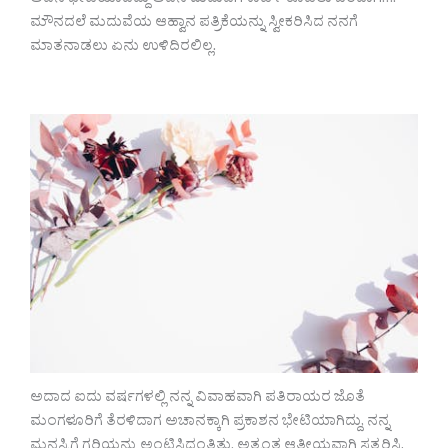
ಅವನ ಭೇಟಿಯಾದದ್ದು ಅವನ ಮದುವೆಗೆ ಕಾರ್ಡ್ ಕೊಡಲು ಬಂದಾಗ….
ಮೌನದಲೆ ಮದುವೆಯ ಆಹ್ವಾನ ಪತ್ರಿಕೆಯನ್ನು ಸ್ವೀಕರಿಸಿದ ನನಗೆ
ಮಾತನಾಡಲು ಏನು ಉಳಿದಿರಲಿಲ್ಲ.
ಅದಾದ ಐದು ವರ್ಷಗಳಲ್ಲಿ ನನ್ನ ವಿವಾಹವಾಗಿ ಪತಿರಾಯರ ಜೊತೆ
ಮಂಗಳೂರಿಗೆ ತೆರಳಿದಾಗ ಅಚಾನಕ್ಕಾಗಿ ಪ್ರಕಾಶನ ಭೇಟಿಯಾಗಿದ್ದು, ನನ್ನ
ಮನಸ್ಸಿಗೆ ಗರಿಯನ್ನು ಅಂಟಿಸಿದಂತಿತ್ತು. ಅತ್ಯಂತ ಆತ್ಮೀಯವಾಗಿ ಸತ್ಕರಿಸಿ,