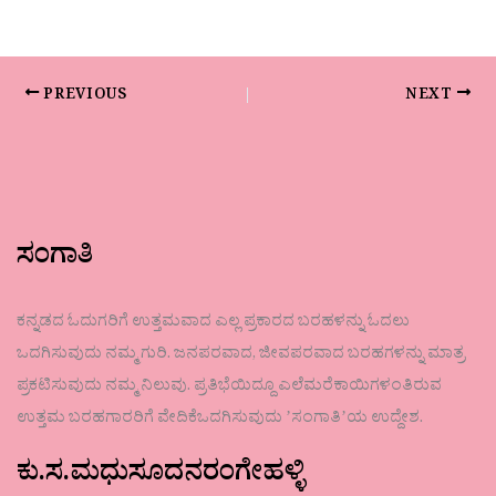
PREVIOUS
NEXT
ಸಂಗಾತಿ
ಕನ್ನಡದ ಓದುಗರಿಗೆ ಉತ್ತಮವಾದ ಎಲ್ಲ ಪ್ರಕಾರದ ಬರಹಳನ್ನು ಓದಲು
ಒದಗಿಸುವುದು ನಮ್ಮ ಗುರಿ. ಜನಪರವಾದ, ಜೀವಪರವಾದ ಬರಹಗಳನ್ನು ಮಾತ್ರ
ಪ್ರಕಟಿಸುವುದು ನಮ್ಮ ನಿಲುವು. ಪ್ರತಿಭೆಯಿದ್ದೂ ಎಲೆಮರೆಕಾಯಿಗಳಂತಿರುವ
ಉತ್ತಮ ಬರಹಗಾರರಿಗೆ ವೇದಿಕೆಒದಗಿಸುವುದು ʼಸಂಗಾತಿʼಯ ಉದ್ದೇಶ.
ಕು.ಸ.ಮಧುಸೂದನರಂಗೇಹಳ್ಳಿ