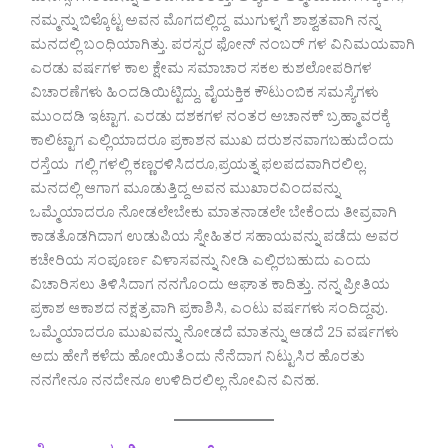
ನಮ್ಮನ್ನು ಬಿಳ್ಕೊಟ್ಟ ಅವನ ಮೊಗದಲ್ಲಿದ್ದ ಮುಗುಳ್ನಗೆ ಶಾಶ್ವತವಾಗಿ ನನ್ನ
ಮನದಲ್ಲಿ ಬಂಧಿಯಾಗಿತ್ತು. ಪರಸ್ಪರ ಫೋನ್ ನಂಬರ್ ಗಳ ವಿನಿಮಯವಾಗಿ
ಎರಡು ವರ್ಷಗಳ ಕಾಲ ಕ್ಷೇಮ ಸಮಾಚಾರ ಸಕಲ ಕುಶಲೋಪರಿಗಳ
ವಿಚಾರಣೆಗಳು ಹಿಂದಡಿಯಿಟ್ಟಿದ್ದು, ವೈಯಕ್ತಿಕ ಕೌಟುಂಬಿಕ ಸಮಸ್ಯೆಗಳು
ಮುಂದಡಿ ಇಟ್ಟಾಗ. ಎರಡು ದಶಕಗಳ ನಂತರ ಅಚಾನಕ್ ಬ್ರಹ್ಮಾವರಕ್ಕೆ
ಕಾಲಿಟ್ಟಾಗ ಎಲ್ಲಿಯಾದರೂ ಪ್ರಕಾಶನ ಮುಖ ದರುಶನವಾಗಬಹುದೆಂದು
ರಸ್ತೆಯ ಗಲ್ಲಿ ಗಳಲ್ಲಿ ಕಣ್ಣರಳಿಸಿದರೂ,ಪ್ರಯತ್ನ ಫಲಪದವಾಗಿರಲಿಲ್ಲ.
ಮನದಲ್ಲಿ ಆಗಾಗ ಮೂಡುತ್ತಿದ್ದ ಅವನ ಮುಖಾರವಿಂದವನ್ನು
ಒಮ್ಮೆಯಾದರೂ ನೋಡಲೇಬೇಕು ಮಾತನಾಡಲೇ ಬೇಕೆಂದು ತೀವ್ರವಾಗಿ
ಕಾಡತೊಡಗಿದಾಗ ಉಡುಪಿಯ ಸ್ನೇಹಿತರ ಸಹಾಯವನ್ನು ಪಡೆದು ಅವರ
ಕಚೇರಿಯ ಸಂಪೂರ್ಣ ವಿಳಾಸವನ್ನು ನೀಡಿ ಎಲ್ಲಿರಬಹುದು ಎಂದು
ವಿಚಾರಿಸಲು ತಿಳಿಸಿದಾಗ ನನಗೊಂದು ಆಘಾತ ಕಾದಿತ್ತು. ನನ್ನ ಪ್ರೀತಿಯ
ಪ್ರಕಾಶ ಆಕಾಶದ ನಕ್ಷತ್ರವಾಗಿ ಪ್ರಕಾಶಿಸಿ, ಎಂಟು ವರ್ಷಗಳು ಸಂದಿದ್ದವು.
ಒಮ್ಮೆಯಾದರೂ ಮುಖವನ್ನು ನೋಡದೆ ಮಾತನ್ನು ಆಡದೆ 25 ವರ್ಷಗಳು
ಅದು ಹೇಗೆ ಕಳೆದು ಹೋಯಿತೆಂದು ನೆನೆದಾಗ ನಿಟ್ಟುಸಿರ ಹೊರತು
ನನಗೇನೂ ನನದೇನೂ ಉಳಿದಿರಲಿಲ್ಲ ನೋವಿನ ವಿನಹ.