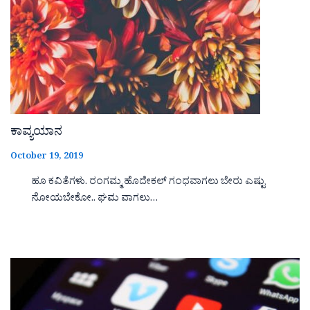
ಕಾವ್ಯಯಾನ
October 19, 2019
ಹೂ ಕವಿತೆಗಳು. ರಂಗಮ್ಮ ಹೊದೇಕಲ್ ಗಂಧವಾಗಲು ಬೇರು ಎಷ್ಟು
ನೋಯಬೇಕೋ.. ಘಮ ವಾಗಲು…