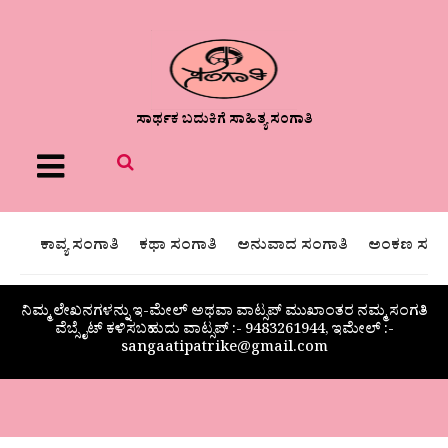
ಸಾರ್ಥಕ ಬದುಕಿಗೆ ಸಾಹಿತ್ಯ ಸಂಗಾತಿ
Menu
ಕಾವ್ಯ ಸಂಗಾತಿ
ಕಥಾ ಸಂಗಾತಿ
ಅನುವಾದ ಸಂಗಾತಿ
ಅಂಕಣ ಸಂಗಾ
ನಿಮ್ಮ ಲೇಖನಗಳನ್ನು ಇ-ಮೇಲ್ ಅಥವಾ ವಾಟ್ಸಪ್ ಮುಖಾಂತರ ನಮ್ಮ ಸಂಗತಿ
ವೆಬ್ಸೈಟ್ ಕಳಿಸಬಹುದು ವಾಟ್ಸಪ್‌ :- 9483261944, ಇಮೇಲ್ :-
sangaatipatrike@gmail.com