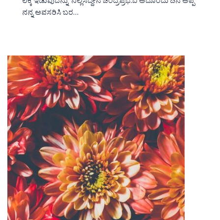
ಲೆಕ್ಕ ಇಡುವುದನ್ನು ನಿಲ್ಲಿಸಿದ್ದೇನೆ ಚಂದ್ರಪ್ರಭ.ಬಿ ಅದೊಂದು ದಿನ ಅಪ್ಪ
ನನ್ನ ಅವಸರಿಸಿ ಬರ…