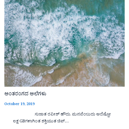
ಅಂತರಂಗದ ಅಲೆಗಳು
October 19, 2019
ಸುಜಾತ ರವೀಶ್ ಹೌದು. ಮನವೆಂಬುದು ಅದೆಷ್ಪೋ
ಲಕ್ಷ GBಗಳಾಗಿಂತ ಶಕ್ತಿಯುತ ಚಿಪ್.…