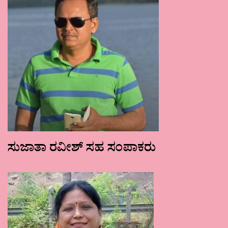
ಸುಜಾತಾ ರವೀಶ್ ಸಹ ಸಂಪಾಕರು