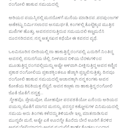
ರಂಗೋಲಿ ಹಾಕುವ ಸಮಯದಲ್ಲಿ
ಅರಿಯದ ವಯಸ್ಸಿನಲ್ಲಿ ಮನದೊಳಗೆ ಮನೆಯ ಮಾಡಿದವ ,ಪದಪುಂಜಗಳ
ಅಣೆಕಟ್ಟು ನಿರ್ಮಿಸಲಾರದ ಅಸಮರ್ಥತೆ, ಕಂಗಳಲ್ಲಿ ತೊಟ್ಟಿಕ್ಕುವ ಮುತ್ತಿನ
ಮಣಿಗಳ ಹೊತ್ತು, ಅವನನರಸುತ್ತಿರುವ ಸಮಯದಲಿ ಕಣ್ಣಮರೆಸಿ
ದೂರಸರಿದವನ, ನನ್ನ ಆತ್ಮಸಖನ ಕಥೆಯೇ ಈ ಕವನದ ವ್ಯಥೆ.
ಒಲವಿನೂರಿನ ಬೀದಿಯಲ್ಲಿ ನಾ ಹಾಕುತ್ತಿದ್ದೆ ರಂಗವಲ್ಲಿ, ಎದುರಿಗೆ ನಿಂತಿದ್ದ
ಅವನಲ್ಲಿ, ನಸುನಗೆಯ ಚೆಲ್ಲಿ. ನೀಳವಾದ ಬಿಳಿಯ ಬೆರಳುಗಳಿಂದ
ಮೂಡುತ್ತಿದ್ದ ರಂಗವಲ್ಲಿಯನ್ನು ಅಷ್ಟೇ ಆಳವಾಗಿ ವೀಕ್ಷಿಸುತ್ತಿದ್ದ ಅವನ ಕಣ್ಣಿನ
ಪ್ರಕಾಶ ರಂಗೋಲಿಯ ಪ್ರಕಾಶಕ್ಕಿಂತಲೂ ಹೆಚ್ಚಾಗಿ ಪ್ರಜ್ವಲಿಸುತ್ತಿತ್ತು. ದಿನವೂ
ರಂಗೋಲಿ ಹಾಕುವ ಸಮಯದಲ್ಲಿ ಅಚಾನಕ್ಕಾಗಿ ನನ್ನ ಕಂಗಳು ಅವನ
ಕೋಣೆಯ ಕಿಟಕಿಯತ್ತ ನೆಟ್ಟರೆ, ಅವನ ಕಣ್ಗಳು ನಾ ಹಾಕುತ್ತಿದ್ದ ರಂಗೋಲಿ
ಜೊತೆ ಜೊತೆಗೆ ನನ್ನತ್ತ…
ಸ್ನೇಹವೊ, ಪ್ರೇಮವೋ, ಮೋಹವೋ ಪರವಶತೆಯೋ ಏನೆಂದು ಅರಿಯದ
ವಯಸ್ಸು ಜೊತೆಗೆ ಮಾಗದ ಮನಸ್ಸು, ಪರಸ್ಪರ ಕಣ್ಣೋಟಗಳ ವಿನಿಮಯದಲ್ಲಿ
ಸಮಯ ಆರು ತಿಂಗಳು ಕಳೆದದ್ದು ತಿಳಿಯಲೇ ಇಲ್ಲ. ಮಾತನಾಡಿಸುವ
ಮುನ್ನವೇ ಮನೆ, ಅಷ್ಟೇ ಏಕೆ ಊರನ್ನೇ ತೊರೆದು ಬೇರೆ ಊರಿಗೆ ತೆರಳಿದ