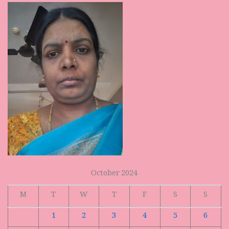
October 2024
M
T
W
T
F
S
S
1
2
3
4
5
6