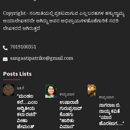
Copyright:- ಸಂಗಾತಿಯಲ್ಲಿ ಪ್ರಕಟವಾಗುವ ಎಲ್ಲ ಬರಹಗಳ ಹಕ್ಕುಸ್ವಾಮ್ಯ
ಆಯಾಲೇಖಕರದೇ ಆಗಿದ್ದು ಅವರ ಅಭಿಪ್ರಾಯಗಳಹೊಣೆಗಾರಿಕೆ ಸದರಿ
ಲೇಖಕರದೆ ಆಗಿರುತ್ತದೆ
7019100351
sangaatipatrike@gmail.com
Posts Lists
ಇತರೆ
ಕಾವ್ಯಯಾನ
“ಮಂಡಲ
ಕಾವ್ಯಯಾನ
ಕಲೆ….ಎಂಬ
ಉಷಾರಾಣಿ
ನಾಗರಾಜ ಬಿ.
ಅದ್ವಿತೀಯ
ಗುರುಪ್ರಸಾದ್
ನಾಯ್ಕ ಕವಿತೆ
ಕಲಾ ರಚನೆ”‌
ಕೊಡಗು
“ಯಾನ
ವೀಣಾ
“ಹಾರಿತು
ಹೊರಟಾಗ…..”
ಹೇಮಂತ್‌
ವಿಮಾನ”