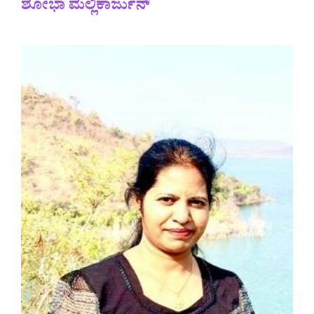
ಶೋಭಾ ಮಲ್ಲಿಕಾರ್ಜುನ್