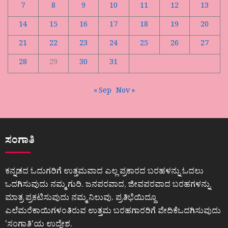
7
8
9
10
11
12
13
14
15
16
17
18
19
20
21
22
23
24
25
26
27
28
29
30
31
« Sep
Nov »
ಸಂಗಾತಿ
ಕನ್ನಡದ ಓದುಗರಿಗೆ ಉತ್ತಮವಾದ ಎಲ್ಲ ಪ್ರಕಾರದ ಬರಹಳನ್ನು ಓದಲು
ಒದಗಿಸುವುದು ನಮ್ಮ ಗುರಿ. ಜನಪರವಾದ, ಜೀವಪರವಾದ ಬರಹಗಳನ್ನು
ಮಾತ್ರ ಪ್ರಕಟಿಸುವುದು ನಮ್ಮ ನಿಲುವು. ಪ್ರತಿಭೆಯಿದ್ದೂ
ಎಲೆಮರೆಕಾಯಿಗಳಂತಿರುವ ಉತ್ತಮ ಬರಹಗಾರರಿಗೆ ವೇದಿಕೆಒದಗಿಸುವುದು
ʼಸಂಗಾತಿʼಯ ಉದ್ದೇಶ.