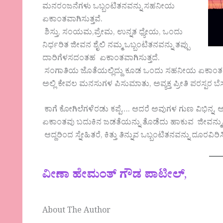
ಮನರಂಜನೆಗಳು ಒಬ್ಬಂಟಿತನವನ್ನು ಸಹನೀಯ
ಏಕಾಂತವಾಗಿಸುತ್ತವೆ.
ಶಿಸ್ತು, ಸಂಯಮ,ಪ್ರೇಮ, ಉನ್ನತ ಧ್ಯೇಯ, ಒಂದು
ನಿರ್ಧರಿತ ಜೀವನ ಶೈಲಿ ನಮ್ಮ ಒಬ್ಬಂಟಿತನವನ್ನು ತಪ್ಪು
ದಾರಿಗೆಳಸದಂತಹ ಏಕಾಂತವಾಗಿಸುತ್ತದೆ.
ಸಂಗಾತಿಯ ಜೊತೆಯಲ್ಲಿದ್ದು ಕೂಡ ಒಂದು ಸಹನೀಯ ಏಕಾಂತ
ಅಲ್ಲಿ ಕೇವಲ ಮನಸುಗಳ ಪಿಸುಮಾತು, ಅವ್ಯಕ್ತ ಪ್ರೀತಿ ಪರಸ್ಪ
ಕಾಗೆ ಕೋಗಿಲೆಗಳೆರಡು ಕಪ್ಪೆ…. ಆದರೆ ಅವುಗಳ ಗುಣ ವಿಭಿನ್ನ
ಏಕಾಂತವು ಬದುಕಿನ ಜಡತೆಯನ್ನು ತೊಡೆದು ಹಾಕುವ ಜೀವನ್ಮ
ಆದ್ದರಿಂದ ಸ್ನೇಹಿತರೆ, ಕಿತ್ತು ತಿನ್ನುವ ಒಬ್ಬಂಟಿತನವನ್ನು ದೂರವ
ವೀಣಾ ಹೇಮಂತ್ ಗೌಡ ಪಾಟೀಲ್
,
About The Author