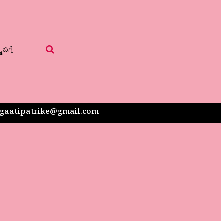
 ಬಗ್ಗೆ
 sangaatipatrike@gmail.com