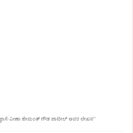
ಿಜ್ಞಾಸೆ-ವೀಣಾ ಹೇಮಂತ್ ಗೌಡ ಪಾಟೀಲ್ ಅವರ ಲೇಖನ”