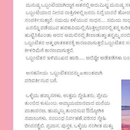
ಮನುಷ್ಯ ಒಬ್ಬಂಟಿಯಾಗಿದ್ದಾಗ ಆತನಲ್ಲಿ ಅದುಮಿಟ್ಟ ಮನುಷ್ಯ 
ಒಬ್ಬಂಟಿಯಾದ ನೀರವ ರಾತ್ರಿಗಳಲ್ಲಿ ಜನರು ನಿದ್ರೆ ಬಾರದೆ ಹೋ
ಸಂಪರ್ಕಿಸುತ್ತಾರೆ. ಸಮಯ ಕಳೆಯುವ ಸಾಧನ…. ಸಮಯ ಸಾಧಕತನ
ಏನನ್ನೊ ಪಡೆಯುವ ಹಪಹಪಿಯಲ್ಲಿ ಗೊತ್ತಿಲ್ಲದವರಲ್ಲಿ ತನ್ನ ಕುರಿತು ಹ
ಹುಟ್ಟಿಸಿಕೊಂಡು ಅದರ ಅಮಲಿನಲ್ಲಿ ತೇಲಾಡುತ್ತಾ ತನ್ನನ್ನು ನಂಬಿದ
ಒಬ್ಬಂಟಿತನ ಆತ್ಮ ಘಾತಕತನಕ್ಕೆ ಕಾರಣವಾಗುತ್ತದೆ.ಒಬ್ಬಂಟಿತನ ಸಂ
ಕೀಳರಿಮೆಗೆ ಕಾರಣವಾಗುತ್ತದೆ.
ಒಬ್ಬಂಟಿತನ ಇಳಿಮುಖದ ಹಾದಿ….. ಅದೆಷ್ಟೇ ಅಡೆತಡೆಗಳು ಬ
ಅಸಹನೀಯ ಒಬ್ಬಂಟಿತನವನ್ನು ಏಕಾಂತವಾಗಿ
ಪರಿವರ್ತಿಸುವ ಬಗೆ.
ಒಳ್ಳೆಯ ಹವ್ಯಾಸಗಳು, ಉತ್ತಮ ಸ್ನೇಹಿತರು, ಪ್ರೇಮ
ತುಂಬಿದ ಕುಟುಂಬ, ಅಪ್ಯಾಯಮಾನವಾದ ಮನೆಯ
ವಾತಾವರಣ, ಹುಮ್ಮಸ್ಸು ತುಂಬಿಸುವ ಔದ್ಯೋಗಿಕ
ಸವಾಲುಗಳು, ಸಂಬಂಧ ನಿರ್ವಹಣೆ,ಪರಿಸರ ಸ್ನೇಹಿ
ಜೀವನಶೈಲಿ, ಪ್ರವಾಸ, ಪುಸ್ತಕ, ಒಳ್ಳೆಯ ಸಂಗೀತ ಮತ್ತು