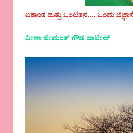
ಏಕಾಂತ ಮತ್ತು ಒಂಟಿತನ…. ಒಂದು ಜಿಜ್ಞಾಸ
ವೀಣಾ ಹೇಮಂತ್ ಗೌಡ ಪಾಟೀಲ್