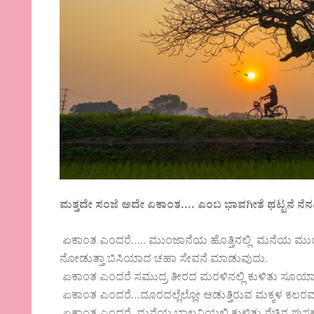
ಮತ್ತದೇ ಸಂಜೆ ಅದೇ ಏಕಾಂತ…. ಎಂಬ ಭಾವಗೀತೆ ಥಟ್ಟನೆ ನೆನ
ಏಕಾಂತ ಎಂದರೆ….. ಮುಂಜಾನೆಯ ಹೊತ್ತಿನಲ್ಲಿ ಮನೆಯ ಮು
ನೋಡುತ್ತಾ ಬಿಸಿಯಾದ ಚಹಾ ಸೇವನೆ ಮಾಡುವುದು.
ಏಕಾಂತ ಎಂದರೆ ಸಮುದ್ರ ತೀರದ ಮರಳಿನಲ್ಲಿ ಕುಳಿತು ಸೂರ್ಯಾಸ್
ಏಕಾಂತ ಎಂದರೆ…ದೂರದಲ್ಲೆಲ್ಲೋ ಆಡುತ್ತಿರುವ ಮಕ್ಕಳ ಕಲರವ ಕೇ