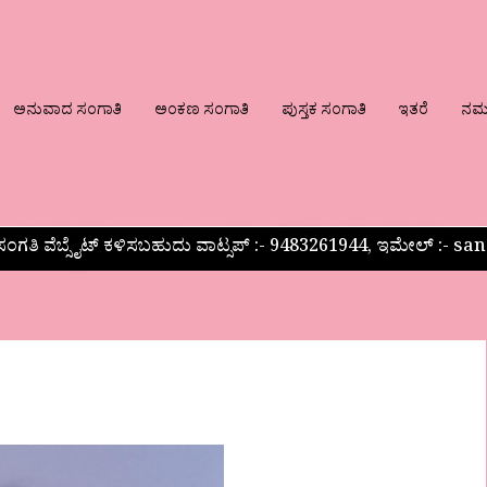
ಅನುವಾದ ಸಂಗಾತಿ
ಅಂಕಣ ಸಂಗಾತಿ
ಪುಸ್ತಕ ಸಂಗಾತಿ
ಇತರೆ
ನಮ್ಮ
ಂಗತಿ ವೆಬ್ಸೈಟ್ ಕಳಿಸಬಹುದು ವಾಟ್ಸಪ್‌ :- 9483261944, ಇಮೇಲ್ :-