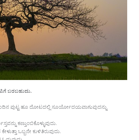
ಪಿಗೆ ಬರಬಹುದು.
ಂದಿನ ಪುಟ್ಟ ಹೂ ದೋಟದಲ್ಲಿ ಸೂರ್ಯೋದಯವಾಗುವುದನ್ನು
ತವನ್ನು ಕಣ್ತುಂಬಿಕೊಳ್ಳುವುದು.
ಳುತ್ತಾ ಒಬ್ಬನೇ ಕುಳಿತಿರುವುದು.