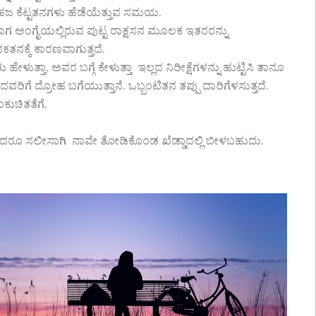
ಸಹಜ ಕೆಟ್ಟತನಗಳು ಹೆಡೆಯೆತ್ತುವ ಸಮಯ.
ದಾಗ ಅಂಗೈಯಲ್ಲಿರುವ ಪುಟ್ಟ ರಾಕ್ಷಸನ ಮೂಲಕ ಇತರರನ್ನು
ಕ್ಕೆ ಕಾರಣವಾಗುತ್ತದೆ.
ೇಳುತ್ತಾ, ಅವರ ಬಗ್ಗೆ ಕೇಳುತ್ತಾ ಇಲ್ಲದ ನಿರೀಕ್ಷೆಗಳನ್ನು ಹುಟ್ಟಿಸಿ ತಾನೂ
ವರಿಗೆ ದ್ರೋಹ ಬಗೆಯುತ್ತಾನೆ. ಒಬ್ಬಂಟಿತನ ತಪ್ಪು ದಾರಿಗೆಳಸುತ್ತದೆ.
ಕುಚಿತತೆಗೆ,
ಂದರೂ ಸಲೀಸಾಗಿ ನಾವೇ ತೋಡಿಕೊಂಡ ಖೆಡ್ಡಾದಲ್ಲಿ ಬೀಳಬಹುದು.