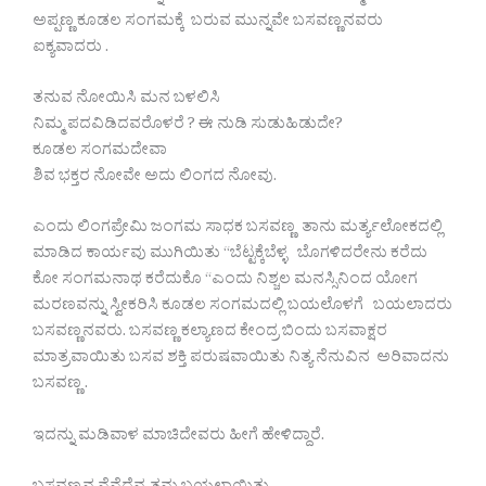
ಅಪ್ಪಣ್ಣ ಕೂಡಲ ಸಂಗಮಕ್ಕೆ ಬರುವ ಮುನ್ನವೇ ಬಸವಣ್ಣನವರು
ಐಕ್ಯವಾದರು .
ತನುವ ನೋಯಿಸಿ ಮನ ಬಳಲಿಸಿ
ನಿಮ್ಮ ಪದವಿಡಿದವರೊಳರೆ ? ಈ ನುಡಿ ಸುಡುಹಿಡುದೇ?
ಕೂಡಲ ಸಂಗಮದೇವಾ
ಶಿವ ಭಕ್ತರ ನೋವೇ ಅದು ಲಿಂಗದ ನೋವು.
ಎಂದು ಲಿಂಗಪ್ರೇಮಿ ಜಂಗಮ ಸಾಧಕ ಬಸವಣ್ಣ ತಾನು ಮರ್ತ್ಯಲೋಕದಲ್ಲಿ
ಮಾಡಿದ ಕಾರ್ಯವು ಮುಗಿಯಿತು “ಬೆಟ್ಟಕ್ಕೆಬೆಳ್ಳ ಬೊಗಳಿದರೇನು ಕರೆದು
ಕೋ ಸಂಗಮನಾಥ ಕರೆದುಕೊ “ಎಂದು ನಿಶ್ಚಲ ಮನಸ್ಸಿನಿಂದ ಯೋಗ
ಮರಣವನ್ನು ಸ್ವೀಕರಿಸಿ ಕೂಡಲ ಸಂಗಮದಲ್ಲಿ ಬಯಲೊಳಗೆ ಬಯಲಾದರು
ಬಸವಣ್ಣನವರು. ಬಸವಣ್ಣ ಕಲ್ಯಾಣದ ಕೇಂದ್ರ ಬಿಂದು ಬಸವಾಕ್ಷರ
ಮಾತ್ರವಾಯಿತು ಬಸವ ಶಕ್ತಿ ಪರುಷವಾಯಿತು ನಿತ್ಯ ನೆನುವಿನ ಅರಿವಾದನು
ಬಸವಣ್ಣ .
ಇದನ್ನು ಮಡಿವಾಳ ಮಾಚಿದೇವರು ಹೀಗೆ ಹೇಳಿದ್ದಾರೆ.