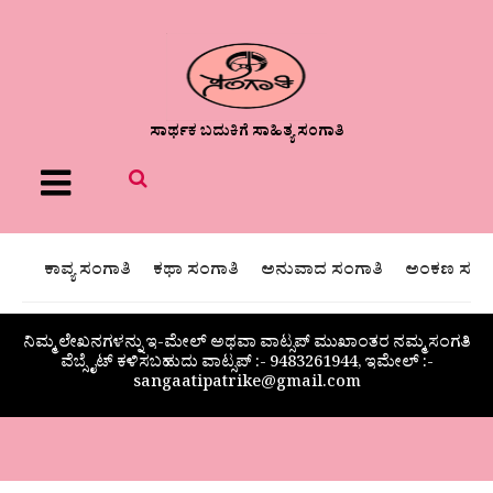
ಸಾರ್ಥಕ ಬದುಕಿಗೆ ಸಾಹಿತ್ಯ ಸಂಗಾತಿ
Menu
ಕಾವ್ಯ ಸಂಗಾತಿ
ಕಥಾ ಸಂಗಾತಿ
ಅನುವಾದ ಸಂಗಾತಿ
ಅಂಕಣ ಸಂಗಾ
ನಿಮ್ಮ ಲೇಖನಗಳನ್ನು ಇ-ಮೇಲ್ ಅಥವಾ ವಾಟ್ಸಪ್ ಮುಖಾಂತರ ನಮ್ಮ ಸಂಗತಿ
ವೆಬ್ಸೈಟ್ ಕಳಿಸಬಹುದು ವಾಟ್ಸಪ್‌ :- 9483261944, ಇಮೇಲ್ :-
sangaatipatrike@gmail.com