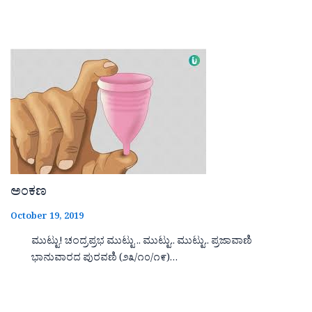
ಅಂಕಣ
October 19, 2019
ಮುಟ್ಟು! ಚಂದ್ರಪ್ರಭ ಮುಟ್ಟು .. ಮುಟ್ಟು.. ಮುಟ್ಟು.. ಪ್ರಜಾವಾಣಿ
ಭಾನುವಾರದ ಪುರವಣಿ (೨೩/೧೦/೧೯)…