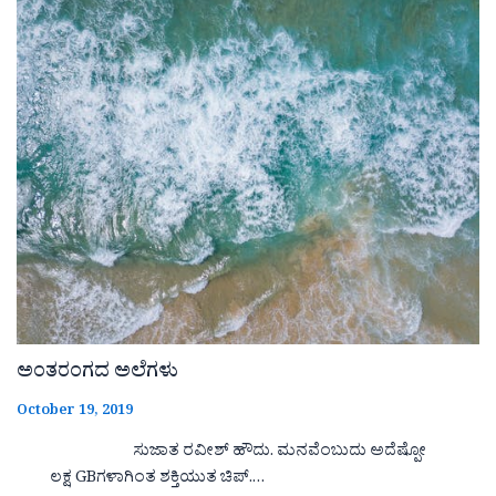
ಅಂತರಂಗದ ಅಲೆಗಳು
October 19, 2019
ಸುಜಾತ ರವೀಶ್ ಹೌದು. ಮನವೆಂಬುದು ಅದೆಷ್ಪೋ
ಲಕ್ಷ GBಗಳಾಗಿಂತ ಶಕ್ತಿಯುತ ಚಿಪ್.…