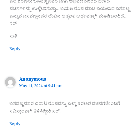
ಎಲ್ಲ ಶರಣರು ಬಸವಣ್ಣನವರ ಬಗೆಗೆ ಅಭಿಮಾನದಿಂದ ಹೇಳಿದ
ವಚನಗಳನ್ನು ಉಲ್ಲೇಖಿಸುತ್ತಾ… ಬಯಲ ರೂಪ ಮಾಡಿ ಬಯಲಾದ ಬಸವಣ್ಣ
ಎನ್ನುವ ಬಸವಣ್ಣನವರ ಲೇಖನ ಅತ್ಯಂತ ಅರ್ಥವತ್ತಾಗಿ ಮೂಡಿಬಂದಿದೆ…
ಸರ್
ಸುಶಿ
Reply
Anonymous
May 11, 2024 at 9:41 pm
ಬಸವಣ್ಣನವರ ವಿರಾಟ ರೂಪವನ್ನು ಎಲ್ಲಾ ಶರಣರ ವಚನಗಳೊಂದಿಗೆ
ಸವಿಸ್ತಾರವಾಗಿ ತಿಳಿಸಿದ್ದೀರಿ ಸರ್.
Reply