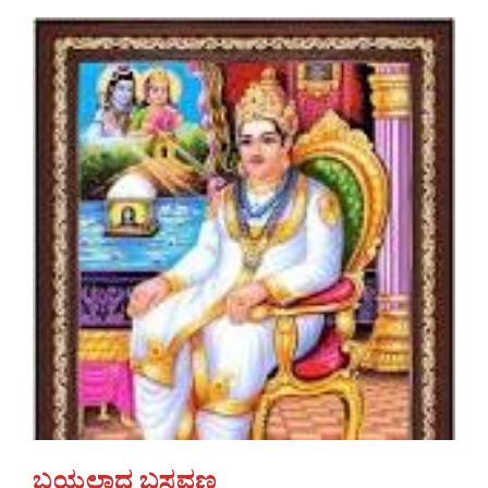
ಬಯಲಾದ ಬಸವಣ್ಣ