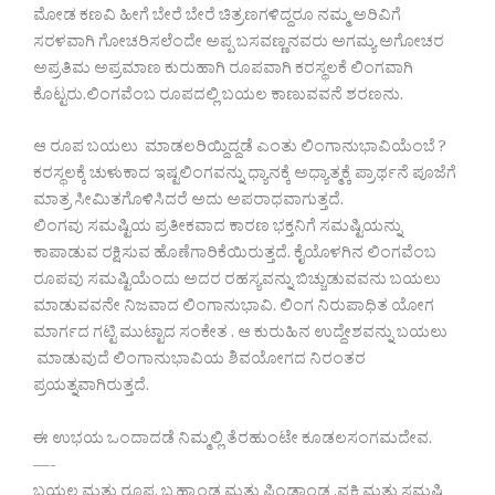
ಮೋಡ ಕಣವಿ ಹೀಗೆ ಬೇರೆ ಬೇರೆ ಚಿತ್ರಣಗಳಿದ್ದರೂ ನಮ್ಮ ಅರಿವಿಗೆ
ಸರಳವಾಗಿ ಗೋಚರಿಸಲೆಂದೇ ಅಪ್ಪ ಬಸವಣ್ಣನವರು ಅಗಮ್ಯ ಅಗೋಚರ
ಅಪ್ರತಿಮ ಅಪ್ರಮಾಣ ಕುರುಹಾಗಿ ರೂಪವಾಗಿ ಕರಸ್ಥಲಕೆ ಲಿಂಗವಾಗಿ
ಕೊಟ್ಟರು.ಲಿಂಗವೆಂಬ ರೂಪದಲ್ಲಿ ಬಯಲ ಕಾಣುವವನೆ ಶರಣನು.
ಆ ರೂಪ ಬಯಲು ಮಾಡಲರಿಯ್ದಿದ್ದಡೆ ಎಂತು ಲಿಂಗಾನುಭಾವಿಯೆಂಬೆ ?
ಕರಸ್ಥಲಕ್ಕೆ ಚುಳುಕಾದ ಇಷ್ಟಲಿಂಗವನ್ನು ಧ್ಯಾನಕ್ಕೆ ಅಧ್ಯಾತ್ಮಕ್ಕೆ ಪ್ರಾರ್ಥನೆ ಪೂಜೆಗೆ
ಮಾತ್ರ ಸೀಮಿತಗೊಳಿಸಿದರೆ ಅದು ಅಪರಾಧವಾಗುತ್ತದೆ.
ಲಿಂಗವು ಸಮಷ್ಟಿಯ ಪ್ರತೀಕವಾದ ಕಾರಣ ಭಕ್ತನಿಗೆ ಸಮಷ್ಟಿಯನ್ನು
ಕಾಪಾಡುವ ರಕ್ಷಿಸುವ ಹೊಣೆಗಾರಿಕೆಯಿರುತ್ತದೆ. ಕೈಯೊಳಗಿನ ಲಿಂಗವೆಂಬ
ರೂಪವು ಸಮಷ್ಟಿಯೆಂದು ಅದರ ರಹಸ್ಯವನ್ನು ಬಿಚ್ಚುಡುವವನು ಬಯಲು
ಮಾಡುವವನೇ ನಿಜವಾದ ಲಿಂಗಾನುಭಾವಿ. ಲಿಂಗ ನಿರುಪಾಧಿತ ಯೋಗ
ಮಾರ್ಗದ ಗಟ್ಟಿ ಮುಟ್ಟಾದ ಸಂಕೇತ . ಆ ಕುರುಹಿನ ಉದ್ದೇಶವನ್ನು ಬಯಲು
ಮಾಡುವುದೆ ಲಿಂಗಾನುಭಾವಿಯ ಶಿವಯೋಗದ ನಿರಂತರ
ಪ್ರಯತ್ನವಾಗಿರುತ್ತದೆ.
ಈ ಉಭಯ ಒಂದಾದಡೆ ನಿಮ್ಮಲ್ಲಿ ತೆರಹುಂಟೇ ಕೂಡಲಸಂಗಮದೇವ.
—-
ಬಯಲ ಮತ್ತು ರೂಪ, ಬ್ರಹ್ಮಾಂಡ ಮತ್ತು ಪಿಂಡಾಂಡ .ವ್ಯಕ್ತಿ ಮತ್ತು ಸಮಷ್ಟಿ