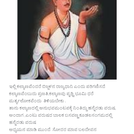
ಇಲ್ಲಿ ಕಲ್ಯಾಣವೆಂದರೆ ಬಿಜ್ಜಳನ ರಾಜ್ಯಧಾನಿ ಎಂದು ಪರಿಗಣಿಸದೆ
ಕಲ್ಯಾಣವೆಂಬುದು ಪ್ರಣತಿ,ಕಲ್ಯಾಣವು ಪೃಥ್ವಿ ಭೂಮಿ ಧರೆ
ಮರ್ತ್ಯಲೋಕವೆಂದು ತಿಳಿಯಬೇಕು .
ತಾನು ಕಲ್ಯಾಣದಲ್ಲಿ ಅನುಭವಮಂಟಪಕ್ಕೆ ನಿಂತಿದ್ದು ಹನ್ನೆರಡು ವರುಷ,
ಅಂದಾಗ ,ಎಂಟು ವರುಷದ ಬಾಲಕ ಬಸವಣ್ಣ ಕೂಡಲಸಂಗಮದಲ್ಲಿ
ಹನ್ನೆರಡು ವರುಷ
ಅಧ್ಯಯನ ಮಾಡಿ ಮುಂದೆ ಸೋದರ ಮಾವ ಬಲದೇವನ