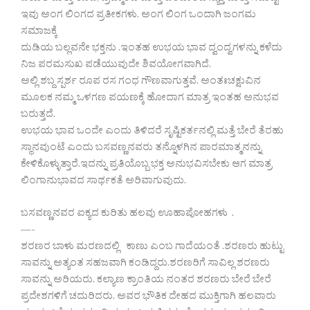
ಇವು ಅಂಗ ಲಿಂಗದ ಪ್ರತೀಕಗಳು. ಅಂಗ ಲಿಂಗ ಒಂದಾಗಿ ಜಂಗಮ
ಸಮಾಜಕ್ಕೆ
ದುಡಿಯ ಬಲ್ಲವನೇ ಭಕ್ತನು .ಇಂತಹ ಉಭಯ ಭಾವ ದ್ವಂದ್ವಗಳನ್ನು ಕಳೆದು
ನಿಜ ಪರಮಸುಖ ಪಡೆಯುವುದೇ ಶಿವಯೋಗವಾಗಿದೆ.
ಅಲ್ಲಿ ಶಬ್ದ ಸ್ಪರ್ಶ ರೂಪ ರಸ ಗಂಧ ಗೌಣವಾಗುತ್ತವೆ. ಅಂತಃಚಕ್ಷುವಿನ
ಮೂಲಕ ನಮ್ಮ ಒಳಗಣ ಪಯಣಕ್ಕೆ ಹೋದಾಗ ಮಾತ್ರ ಇಂತಹ ಅನುಭವ
ಬರುತ್ತದೆ.
ಉಭಯ ಭಾವ ಒಂದೇ ಎಂದು ತಿಳಿದರೆ ಸೃಷ್ಟಿಕರ್ತನಲ್ಲಿ ಮತ್ತೆ ಬೇರೆ ತೆರಹು
ಸ್ಥಾನವುಂಟೆ ಎಂದು ಬಸವಣ್ಣನವರು ತನ್ನೊಳಗಿನ ಪಾರಮಾತ್ಮನನ್ನು
ಕೇಳಿಕೊಳ್ಳುತ್ತಾರೆ.ಇದನ್ನು ಪ್ರತಿಯೊಬ್ಬ ಭಕ್ತ ಅನುಭವಿಸಬೇಕು ಆಗ ಮಾತ್ರ
ಲಿಂಗಾನುಭಾವದ ಸಾರ್ಥಕತೆ ಅರಿವಾಗುವುದು.
ಬಸವಣ್ಣನವರ ಐಕ್ಯದ ಕುರಿತು ಹಲವು ಊಹಾಪೋಹಗಳು .
—-
ಶರಣರ ಬಾಳು ಮರಣದಲ್ಲಿ ಕಾಣು ಎಂಬ ಗಾದೆಯಂತೆ .ಶರಣರು ಹುಟ್ಟು
ಸಾವನ್ನು ಅತ್ಯಂತ ಸಹಜವಾಗಿ ಕಂಡಿದ್ದರು.ಶರಣರಿಗೆ ಸಾವಿಲ್ಲ ಶರಣರು
ಸಾವನ್ನು ಅರಿಯರು. ಕಲ್ಯಾಣ ಕ್ರಾಂತಿಯ ನಂತರ ಶರಣರು ಬೇರೆ ಬೇರೆ
ಪ್ರದೇಶಗಳಿಗೆ ಚದುರಿದರು. ಅವರ ಭೌತಿಕ ದೇಹದ ಮುಕ್ತಿಗಾಗಿ ಹಲವಾರು