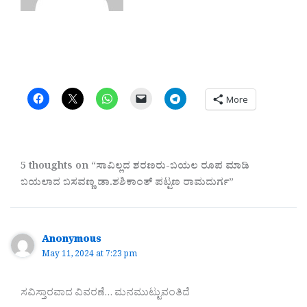
More
5 thoughts on “ಸಾವಿಲ್ಲದ ಶರಣರು-ಬಯಲ ರೂಪ ಮಾಡಿ
ಬಯಲಾದ ಬಸವಣ್ಣ ಡಾ.ಶಶಿಕಾಂತ್ ಪಟ್ಟಣ ರಾಮದುರ್ಗ”
Anonymous
May 11, 2024 at 7:23 pm
ಸವಿಸ್ತಾರವಾದ ವಿವರಣೆ… ಮನಮುಟ್ಟುವಂತಿದೆ