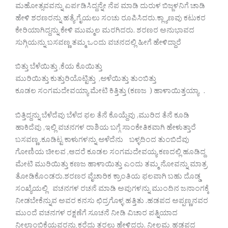
ಮಹೋತ್ಸವವನ್ನು ಏರ್ಪಡಿಸಿದ್ದನ್ನೇ ನೆಪ ಮಾಡಿ ದುರುಳ ಬಿಜ್ಜಳನಿಗೆ ಚಾಡಿ
ಹೇಳಿ ಶರಣರನ್ನು ಹತ್ಯೆ ಗೈಯಲು ಸಂಚು ರೂಪಿಸಿದರು.ಕ್ಲ್ಯಾಣವು ಕಟುಕರ
ಕೇರಿಯಾಗಿದ್ದನ್ನು ಕೇಳಿ ಮುಮ್ಮಲ ಮರಗಿದರು. ಶರಣರ ಅನುಭಾವದ
ಸುಗ್ಗಿಯನ್ನು ಬಸವಣ್ಣ ತಮ್ಮ ಒಂದು ವಚನದಲ್ಲಿ ಹೀಗೆ ಹೇಳಿದ್ದಾರೆ
ಬಿತ್ತು ಬೆಳೆಯಿತ್ತು ,ಕೆಯ ಕೊಯಿತ್ತು
ಮುರಿಯಿತ್ತು ಕುತ್ತುರಿಯೊಟ್ಟಿತ್ತು ,ಅಳೆಯಿತ್ತು ತುಂಬಿತ್ತು
ಕೂಡಲ ಸಂಗಮದೇವಯ್ಯಾ ಮೇಟಿ ಕಿತ್ತಿತ್ತು (ಕಣಜ ) ಹಾಳಾಯಿತ್ತಯ್ಯಾ .
ಬಿತ್ತಿದ್ದನ್ನು ಬೆಳೆದೆವು ಬೆಳೆದ ಫಲ ತೆನೆ ಕೊಯ್ದೆವು ,ಮುರಿದ ತೆನೆ ಕೂಡಿ
ಹಾಕಿದೆವು ,ಇಲ್ಲಿ ವಚನಗಳ ರಾಶಿಯ ಬಗ್ಗೆ ಸಾಂಕೇತಿಕವಾಗಿ ಹೇಳುತ್ತಾರೆ
ಬಸವಣ್ಣ .ಕೂಡಿಟ್ಟ ಕಾಳುಗಳನ್ನು ಅಳೆದೆನು ಬಳ್ಳದಿಂದ ತುಂಬಿದೆವು
ಗೋಣಿಯ ಚೀಲವ ,ಆದರೆ ಕೂಡಲ ಸಂಗಮದೇವಯ್ಯ ಕಣದಲ್ಲಿ ಹೂಡಿದ್ದ
ಮೇಟಿ ಮುರಿಯಿತ್ತು ಕಣಜ ಹಾಳಾಯಿತ್ತು ಎಂದು ತಮ್ಮ ನೋವನ್ನು ಮಾತ್ರ
ತೋಡಿಕೊಂಡರು.ಶರಣರ ವೈಚಾರಿಕ ಕ್ರಾಂತಿಯ ಫಲವಾಗಿ ಬಹು ದೊಡ್ಡ
ಸಂಖ್ಯೆಯಲ್ಲಿ ವಚನಗಳ ರಚನೆ ಮಾಡಿ ಅವುಗಳನ್ನು ಮುಂದಿನ ಜನಾಂಗಕ್ಕೆ
ನೀಡಬೇಕೆನ್ನುವ ಅವರ ಕನಸು ಛಿದ್ರಗೊಳ್ಳ ಹತ್ತಿತು .ಹಡಪದ ಅಪ್ಪಣ್ಣನವರ
ಮುಂದೆ ವಚನಗಳ ರಕ್ಷಣೆಗೆ ಸೂಚನೆ ನೀಡಿ ವಿಚಾರ ಪತ್ನಿಯಾದ
ನೀಲಾಂಬಿಕೆಯವರನ್ನು ಕರೆದು ತರಲು ಹೇಳಿದರು. ನೀಲಮ್ಮ ಹಡಪದ