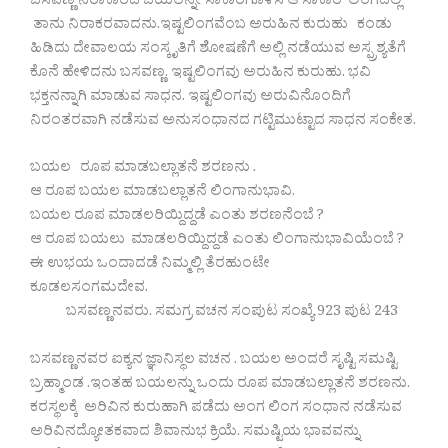
ಬಸವಣ್ಣ ನಿರಾಕಾರದ ಬಯಲನ್ನೇ ಸಾಕಾರಗೊಳಿಸಿ ಆ ಸಾಕಾರ ಲಿಂಗದಲ್ಲಿ
ತಾನು ನಿರಾಕರವಾದನು.ಇಷ್ಟಲಿಂಗವೆಂಬ ಅರುಹಿನ ಕುರುಹು ಕಂಡು
ಹಿಡಿದು ದೇವಾಲಯ ಸಂಸ್ಕೃತಿಗೆ ಶೋಷಣೆಗೆ ಅಲ್ಲಿ ನಡೆಯುವ ಅಸ್ಪ್ರಶ್ಯತೆಗೆ
ಕೊನೆ ಹೇಳಿದನು ಬಸವಣ್ಣ. ಇಷ್ಟಲಿಂಗವು ಅರುಹಿನ ಕುರುಹು. ಭವಿ
ಭಕ್ತನನ್ನಾಗಿ ಮಾಡುವ ಸಾಧನ. ಇಷ್ಟಲಿಂಗವು ಅರುವಿನೊಂದಿಗೆ
ನಿರಂತರವಾಗಿ ನಡೆಸುವ ಅನುಸಂಧಾನದ ಗಟ್ಟಿಮುಟ್ಟಾದ ಸಾಧನ ಸಂಕೇತ.
ಬಯಲ ರೂಪ ಮಾಡಬಲ್ಲಾತನೆ ಶರಣನು .
ಆ ರೂಪ ಬಯಲ ಮಾಡಬಲ್ಲಾತನೆ ಲಿಂಗಾನುಭಾವಿ.
ಬಯಲ ರೂಪ ಮಾಡಲರಿಯ್ದಿದ್ದಡೆ ಎಂತು ಶರಣನೆಂಬೆ ?
ಆ ರೂಪ ಬಯಲು ಮಾಡಲರಿಯ್ದಿದ್ದಡೆ ಎಂತು ಲಿಂಗಾನುಭಾವಿಯೆಂಬೆ ?
ಈ ಉಭಯ ಒಂದಾದಡೆ ನಿಮ್ಮಲ್ಲಿ ತೆರಹುಂಟೇ
ಕೂಡಲಸಂಗಮದೇವ.
ಬಸವಣ್ಣನವರು. ಸಮಗ್ರ ವಚನ ಸಂಪುಟ ಸಂಖ್ಯೆ 923 ಪುಟ 243
ಬಸವಣ್ಣನವರ ಐಕ್ಯನ ಜ್ಞಾನಿಸ್ಥಲ ವಚನ . ಬಯಲ ಅಂದರೆ ಸೃಷ್ಟಿ ಸಮಷ್ಟಿ
ಬ್ರಹ್ಮಾಂಡ .ಇಂತಹ ಬಯಲನ್ನು ಒಂದು ರೂಪ ಮಾಡಬಲ್ಲಾತನೆ ಶರಣನು.
ಕರಸ್ಥಲಕ್ಕೆ ಅರಿವಿನ ಕುರುಹಾಗಿ ಪಡೆದು ಅಂಗ ಲಿಂಗ ಸಂಧಾನ ನಡೆಸುವ
ಅರಿವಿನದ್ಯೋತಕವಾದ ಶಿವಾನುಭ ಕ್ರಿಯೆ. ಸಮಷ್ಟಿಯ ಭಾವವನ್ನು