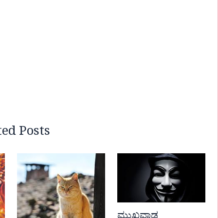
ted Posts
ಮುಖವಾಡ