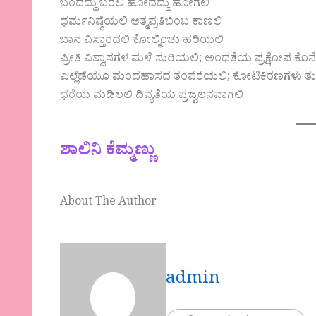
ಬಂದದ್ದು ಬರಲಿ ಹೋದದ್ದು ಹೋಗಲಿ
ಧರ್ಮನಿಷ್ಠೆಯಲಿ ಆತ್ಮಪ್ರತಿಬಿಂಬ ಕಾಣಲಿ
ಬಾನ ವಿಸ್ತಾರದಲಿ ಕೋಲ್ಮಿಂಚು ಹರಿಯಲಿ
ಪ್ರೀತಿ ವಿಶ್ವಾಸಗಳ ಮಳೆ ಸುರಿಯಲಿ; ಅಂಧತೆಯ ಪ್ರಕ್ಷೋಪ ಕೊನ
ಎಲ್ಲೆಡೆಯೂ ಮಂದಹಾಸದ ತಂಪೆರೆಯಲಿ; ಕೋಟಿಕಿರಣಗಳು ತುಸು
ಧರೆಯ ಮಡಿಲಲಿ ದಿವ್ಯತೆಯ ಪ್ರಜ್ವಲನವಾಗಲಿ
ಶಾಲಿನಿ ಕೆಮ್ಮಣ್ಣು
About The Author
admin