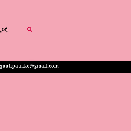
 ಬಗ್ಗೆ
 sangaatipatrike@gmail.com