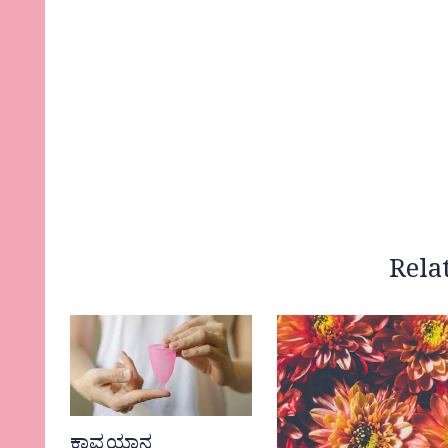
Rela
ಕಾವ್ಯಯಾನ