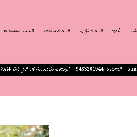
ಅನುವಾದ ಸಂಗಾತಿ
ಅಂಕಣ ಸಂಗಾತಿ
ಪುಸ್ತಕ ಸಂಗಾತಿ
ಇತರೆ
ನಮ್ಮ
ಂಗತಿ ವೆಬ್ಸೈಟ್ ಕಳಿಸಬಹುದು ವಾಟ್ಸಪ್‌ :- 9483261944, ಇಮೇಲ್ :-