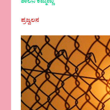
ಶಾಲಿನಿ ಕೆಮ್ಮಣ್ಣು
ಪ್ರಜ್ವಲನ