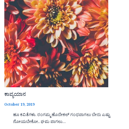
ಕಾವ್ಯಯಾನ
October 19, 2019
ಹೂ ಕವಿತೆಗಳು. ರಂಗಮ್ಮ ಹೊದೇಕಲ್ ಗಂಧವಾಗಲು ಬೇರು ಎಷ್ಟು
ನೋಯಬೇಕೋ.. ಘಮ ವಾಗಲು…