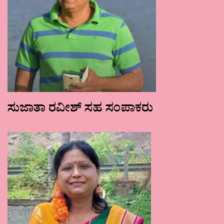
ಸುಜಾತಾ ರವೀಶ್ ಸಹ ಸಂಪಾಕರು