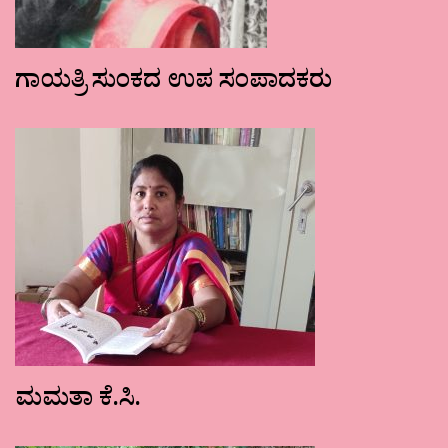
ಗಾಯತ್ರಿ ಸುಂಕದ ಉಪ ಸಂಪಾದಕರು
ಮಮತಾ ಕೆ.ಸಿ.