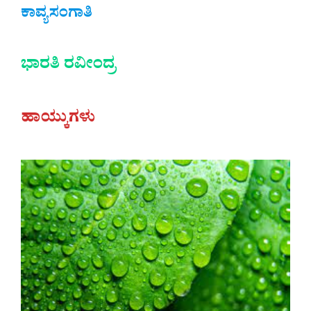
ಕಾವ್ಯಸಂಗಾತಿ
ಭಾರತಿ ರವೀಂದ್ರ
ಹಾಯ್ಕುಗಳು