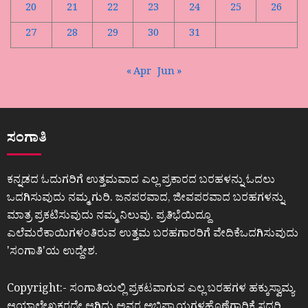
20
21
22
23
24
25
26
27
28
29
30
31
« Apr
Jun »
ಸಂಗಾತಿ
ಕನ್ನಡದ ಓದುಗರಿಗೆ ಉತ್ತಮವಾದ ಎಲ್ಲ ಪ್ರಕಾರದ ಬರಹಳನ್ನು ಓದಲು
ಒದಗಿಸುವುದು ನಮ್ಮ ಗುರಿ. ಜನಪರವಾದ, ಜೀವಪರವಾದ ಬರಹಗಳನ್ನು
ಮಾತ್ರ ಪ್ರಕಟಿಸುವುದು ನಮ್ಮ ನಿಲುವು. ಪ್ರತಿಭೆಯಿದ್ದೂ
ಎಲೆಮರೆಕಾಯಿಗಳಂತಿರುವ ಉತ್ತಮ ಬರಹಗಾರರಿಗೆ ವೇದಿಕೆಒದಗಿಸುವುದು
ʼಸಂಗಾತಿʼಯ ಉದ್ದೇಶ.
Copyright:- ಸಂಗಾತಿಯಲ್ಲಿ ಪ್ರಕಟವಾಗುವ ಎಲ್ಲ ಬರಹಗಳ ಹಕ್ಕುಸ್ವಾಮ್ಯ