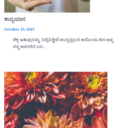
ಕಾವ್ಯಯಾನ
October 19, 2019
ಲೆಕ್ಕ ಇಡುವುದನ್ನು ನಿಲ್ಲಿಸಿದ್ದೇನೆ ಚಂದ್ರಪ್ರಭ.ಬಿ ಅದೊಂದು ದಿನ ಅಪ್ಪ
ನನ್ನ ಅವಸರಿಸಿ ಬರ…