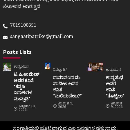
ಆಯಾಲೇಖಕರದೇ ಆಗಿದ್ದು ಅವರ ಅಭಿಪ್ರಾಯಗಳಹೊಣೆಗಾರಿಕೆ ಸದರಿ
ಲೇಖಕರದೆ ಆಗಿರುತ್ತದೆ
7019100351
sangaatipatrike@gmail.com
Posts Lists
ಕಾವ್ಯಯಾನ
ನಿಮ್ಮೊಂದಿಗೆ
ಕಾವ್ಯಯಾನ
ಟಿ.ಪಿ.ಉಮೇಶ್
ದಯಾನಂದ ಮ.
ಕಾವ್ಯ ಸುಧೆ
ಅವರ ಕವಿತೆ
ಪಾಟೀಲ ಅವರ
ಅವರ
“ಕನ್ನಡಿ
ಕವಿತೆ
ಕವಿತೆ
ಬದುಕುಗಳ
“ಮರೆಯಬೇಕು?”
“ತೊಟ್ಟಿಲು”
ಮುನ್ನುಡಿ”
August 9,
August
August 10,
2026
9, 2026
2026
ಸಂಗಾತಿಯಲ್ಲಿ ಪ್ರಕಟವಾಗುವ ಎಲ್ಲ ಬರಹಗಳ ಹಕ್ಕುಸ್ವಾಮ್ಯ