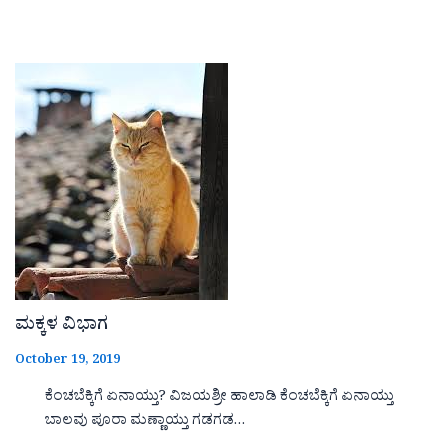
ಮಕ್ಕಳ ವಿಭಾಗ
October 19, 2019
ಕೆಂಚಬೆಕ್ಕಿಗೆ ಏನಾಯ್ತು? ವಿಜಯಶ್ರೀ ಹಾಲಾಡಿ ಕೆಂಚಬೆಕ್ಕಿಗೆ ಏನಾಯ್ತು
ಬಾಲವು ಪೂರಾ ಮಣ್ಣಾಯ್ತು ಗಡಗಡ…