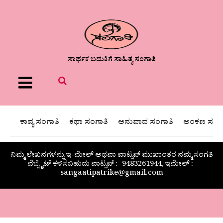
ಸಾರ್ಥಕ ಬದುಕಿಗೆ ಸಾಹಿತ್ಯ ಸಂಗಾತಿ
Menu
ಕಾವ್ಯ ಸಂಗಾತಿ
ಕಥಾ ಸಂಗಾತಿ
ಅನುವಾದ ಸಂಗಾತಿ
ಅಂಕಣ ಸಂಗಾ
ನಿಮ್ಮ ಲೇಖನಗಳನ್ನು ಇ-ಮೇಲ್ ಅಥವಾ ವಾಟ್ಸಪ್ ಮುಖಾಂತರ ನಮ್ಮ ಸಂಗತಿ
ವೆಬ್ಸೈಟ್ ಕಳಿಸಬಹುದು ವಾಟ್ಸಪ್‌ :- 9483261944, ಇಮೇಲ್ :-
sangaatipatrike@gmail.com