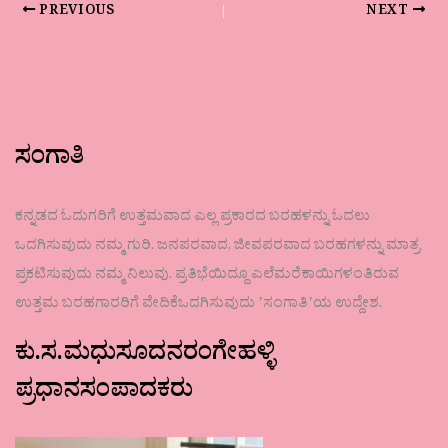
PREVIOUS
NEXT
ಸಂಗಾತಿ
ಕನ್ನಡದ ಓದುಗರಿಗೆ ಉತ್ತಮವಾದ ಎಲ್ಲ ಪ್ರಕಾರದ ಬರಹಳನ್ನು ಓದಲು
ಒದಗಿಸುವುದು ನಮ್ಮ ಗುರಿ. ಜನಪರವಾದ, ಜೀವಪರವಾದ ಬರಹಗಳನ್ನು ಮಾತ್ರ
ಪ್ರಕಟಿಸುವುದು ನಮ್ಮ ನಿಲುವು. ಪ್ರತಿಭೆಯಿದ್ದೂ ಎಲೆಮರೆಕಾಯಿಗಳಂತಿರುವ
ಉತ್ತಮ ಬರಹಗಾರರಿಗೆ ವೇದಿಕೆಒದಗಿಸುವುದು ʼಸಂಗಾತಿʼಯ ಉದ್ದೇಶ.
ಕು.ಸ.ಮಧುಸೂದನರಂಗೇಹಳ್ಳಿ
ಪ್ರಧಾನಸಂಪಾದಕರು