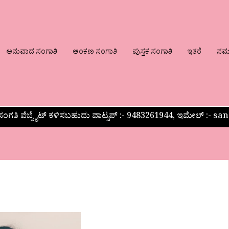
ಅನುವಾದ ಸಂಗಾತಿ
ಅಂಕಣ ಸಂಗಾತಿ
ಪುಸ್ತಕ ಸಂಗಾತಿ
ಇತರೆ
ನಮ್ಮ
ಂಗತಿ ವೆಬ್ಸೈಟ್ ಕಳಿಸಬಹುದು ವಾಟ್ಸಪ್‌ :- 9483261944, ಇಮೇಲ್ :-