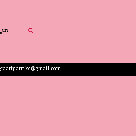
 ಬಗ್ಗೆ
 sangaatipatrike@gmail.com