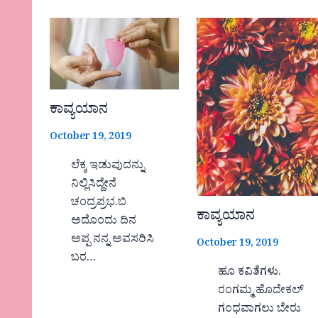
ಕಾವ್ಯಯಾನ
October 19, 2019
ಲೆಕ್ಕ ಇಡುವುದನ್ನು
ನಿಲ್ಲಿಸಿದ್ದೇನೆ
ಚಂದ್ರಪ್ರಭ.ಬಿ
ಕಾವ್ಯಯಾನ
ಅದೊಂದು ದಿನ
ಅಪ್ಪ ನನ್ನ ಅವಸರಿಸಿ
October 19, 2019
ಬರ…
ಹೂ ಕವಿತೆಗಳು.
ರಂಗಮ್ಮ ಹೊದೇಕಲ್
ಗಂಧವಾಗಲು ಬೇರು