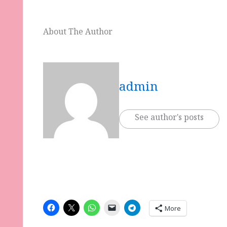
About The Author
admin
See author's posts
More