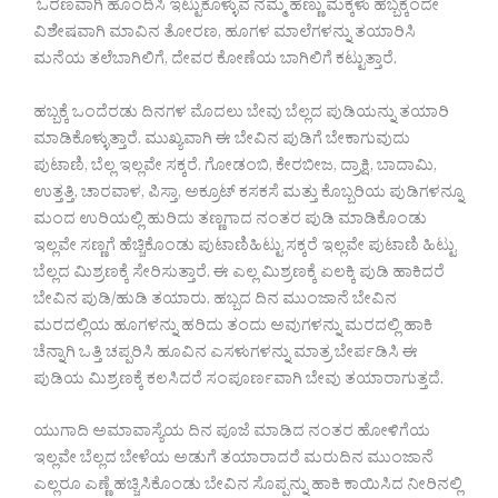
ಓರಣವಾಗಿ ಹೊಂದಿಸಿ ಇಟ್ಟುಕೊಳ್ಳುವ ನಮ್ಮ ಹೆಣ್ಣು ಮಕ್ಕಳು ಹಬ್ಬಕ್ಕೆಂದೇ
ವಿಶೇಷವಾಗಿ ಮಾವಿನ ತೋರಣ, ಹೂಗಳ ಮಾಲೆಗಳನ್ನು ತಯಾರಿಸಿ
ಮನೆಯ ತಲೆಬಾಗಿಲಿಗೆ, ದೇವರ ಕೋಣೆಯ ಬಾಗಿಲಿಗೆ ಕಟ್ಟುತ್ತಾರೆ.
ಹಬ್ಬಕ್ಕೆ ಒಂದೆರಡು ದಿನಗಳ ಮೊದಲು ಬೇವು ಬೆಲ್ಲದ ಪುಡಿಯನ್ನು ತಯಾರಿ
ಮಾಡಿಕೊಳ್ಳುತ್ತಾರೆ. ಮುಖ್ಯವಾಗಿ ಈ ಬೇವಿನ ಪುಡಿಗೆ ಬೇಕಾಗುವುದು
ಪುಟಾಣಿ, ಬೆಲ್ಲ ಇಲ್ಲವೇ ಸಕ್ಕರೆ. ಗೋಡಂಬಿ, ಕೇರಬೀಜ, ದ್ರಾಕ್ಷಿ, ಬಾದಾಮಿ,
ಉತ್ತತ್ತಿ, ಚಾರವಾಳ, ಪಿಸ್ತಾ, ಅಕ್ರೂಟ್ ಕಸಕಸೆ ಮತ್ತು ಕೊಬ್ಬರಿಯ ಪುಡಿಗಳನ್ನೂ
ಮಂದ ಉರಿಯಲ್ಲಿ ಹುರಿದು ತಣ್ಣಗಾದ ನಂತರ ಪುಡಿ ಮಾಡಿಕೊಂಡು
ಇಲ್ಲವೇ ಸಣ್ಣಗೆ ಹೆಚ್ಚಿಕೊಂಡು ಪುಟಾಣಿಹಿಟ್ಟು ಸಕ್ಕರೆ ಇಲ್ಲವೇ ಪುಟಾಣಿ ಹಿಟ್ಟು
ಬೆಲ್ಲದ ಮಿಶ್ರಣಕ್ಕೆ ಸೇರಿಸುತ್ತಾರೆ. ಈ ಎಲ್ಲ ಮಿಶ್ರಣಕ್ಕೆ ಏಲಕ್ಕಿ ಪುಡಿ ಹಾಕಿದರೆ
ಬೇವಿನ ಪುಡಿ/ಹುಡಿ ತಯಾರು. ಹಬ್ಬದ ದಿನ ಮುಂಜಾನೆ ಬೇವಿನ
ಮರದಲ್ಲಿಯ ಹೂಗಳನ್ನು ಹರಿದು ತಂದು ಅವುಗಳನ್ನು ಮರದಲ್ಲಿ ಹಾಕಿ
ಚೆನ್ನಾಗಿ ಒತ್ತಿ ಚಪ್ಪರಿಸಿ ಹೂವಿನ ಎಸಳುಗಳನ್ನು ಮಾತ್ರ ಬೇರ್ಪಡಿಸಿ ಈ
ಪುಡಿಯ ಮಿಶ್ರಣಕ್ಕೆ ಕಲಸಿದರೆ ಸಂಪೂರ್ಣವಾಗಿ ಬೇವು ತಯಾರಾಗುತ್ತದೆ.
ಯುಗಾದಿ ಅಮಾವಾಸ್ಯೆಯ ದಿನ ಪೂಜೆ ಮಾಡಿದ ನಂತರ ಹೋಳಿಗೆಯ
ಇಲ್ಲವೇ ಬೆಲ್ಲದ ಬೇಳೆಯ ಅಡುಗೆ ತಯಾರಾದರೆ ಮರುದಿನ ಮುಂಜಾನೆ
ಎಲ್ಲರೂ ಎಣ್ಣೆ ಹಚ್ಚಿಸಿಕೊಂಡು ಬೇವಿನ ಸೊಪ್ಪನ್ನು ಹಾಕಿ ಕಾಯಿಸಿದ ನೀರಿನಲ್ಲಿ