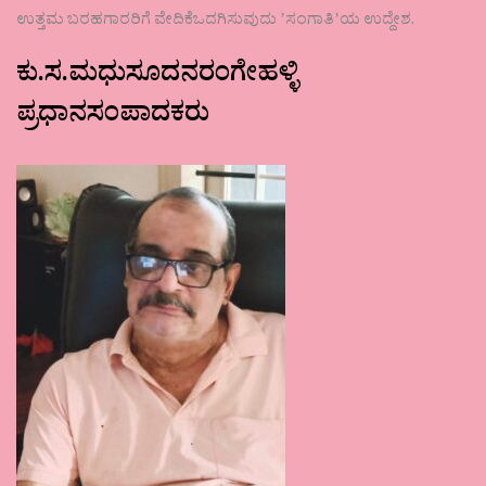
ಉತ್ತಮ ಬರಹಗಾರರಿಗೆ ವೇದಿಕೆಒದಗಿಸುವುದು ʼಸಂಗಾತಿʼಯ ಉದ್ದೇಶ.
ಕು.ಸ.ಮಧುಸೂದನರಂಗೇಹಳ್ಳಿ
ಪ್ರಧಾನಸಂಪಾದಕರು