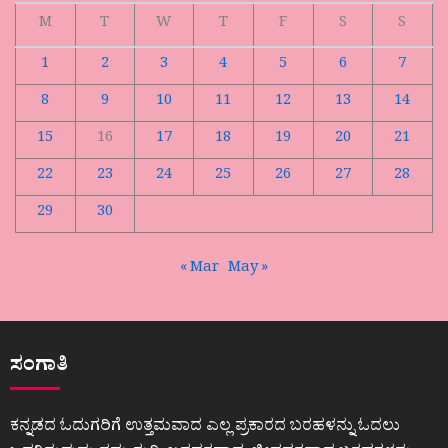
M
T
W
T
F
S
S
1
2
3
4
5
6
7
8
9
10
11
12
13
14
15
16
17
18
19
20
21
22
23
24
25
26
27
28
29
30
« Mar
May »
ಸಂಗಾತಿ
ಕನ್ನಡದ ಓದುಗರಿಗೆ ಉತ್ತಮವಾದ ಎಲ್ಲ ಪ್ರಕಾರದ ಬರಹಳನ್ನು ಓದಲು