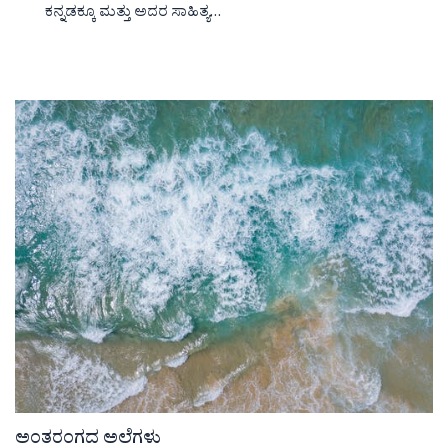
ಕನ್ನಡಕ್ಕೂ ಮತ್ತು ಅದರ ಸಾಹಿತ್ಯ…
ಅಂತರಂಗದ ಅಲೆಗಳು