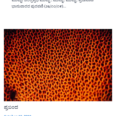
ಮುಟ್ಟು! ಚಂದ್ರಪ್ರಭ ಮುಟ್ಟು .. ಮುಟ್ಟು.. ಮುಟ್ಟು.. ಪ್ರಜಾವಾಣಿ
ಭಾನುವಾರದ ಪುರವಣಿ (೨೩/೧೦/೧೯)…
ಪ್ರಬಂದ