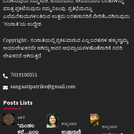
ಒದಗಿಸುವುದು ನಮ್ಮ ಗುರಿ. ಜನಪರವಾದ, ಜೀವಪರವಾದ ಬರಹಗಳನ್ನು
ಮಾತ್ರ ಪ್ರಕಟಿಸುವುದು ನಮ್ಮ ನಿಲುವು. ಪ್ರತಿಭೆಯಿದ್ದೂ
ಎಲೆಮರೆಕಾಯಿಗಳಂತಿರುವ ಉತ್ತಮ ಬರಹಗಾರರಿಗೆ ವೇದಿಕೆಒದಗಿಸುವುದು
ʼಸಂಗಾತಿʼಯ ಉದ್ದೇಶ.
Copyright:- ಸಂಗಾತಿಯಲ್ಲಿ ಪ್ರಕಟವಾಗುವ ಎಲ್ಲ ಬರಹಗಳ ಹಕ್ಕುಸ್ವಾಮ್ಯ
ಆಯಾಲೇಖಕರದೇ ಆಗಿದ್ದು ಅವರ ಅಭಿಪ್ರಾಯಗಳಹೊಣೆಗಾರಿಕೆ ಸದರಿ
ಲೇಖಕರದೆ ಆಗಿರುತ್ತದೆ
7019100351
sangaatipatrike@gmail.com
Posts Lists
ಇತರೆ
ಕಾವ್ಯಯಾನ
“ಮಂಡಲ
ಕಾವ್ಯಯಾನ
ಕಲೆ….ಎಂಬ
ಉಷಾರಾಣಿ