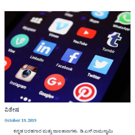
ವಿಶೇಷ
October 19, 2019
ಕನ್ನಡ ಬರಹಗಾರ ಮತ್ತು ಜಾಲತಾಣಗಳು. ಡಿ.ಎಸ್.ರಾಮಸ್ವಾಮಿ