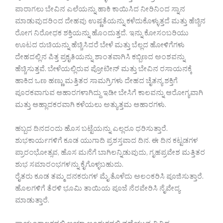
ಪಾರಾಗಲು ಬೇವಿನ ಎಲೆಯನ್ನು ಹಾಕಿ ಕಾಯಿಸಿದ ನೀರಿನಿಂದ ಸ್ನಾನ
ಮಾಡುವುದರಿಂದ ದೇಹವು ಉಷ್ಣತೆಯನ್ನು ಕಳೆದುಕೊಳ್ಳುತ್ತದೆ ಮತ್ತು ಹೆಚ್ಚಿನ
ರೋಗ ನಿರೋಧಕ ಶಕ್ತಿಯನ್ನು ಹೊಂದುತ್ತದೆ. ಇನ್ನು ಕೋಸಂಬರಿಯು
ಊಟದ ರುಚಿಯನ್ನು ಹೆಚ್ಚಿಸಿದರೆ ಬೇಳೆ ಮತ್ತು ಬೆಲ್ಲದ ಹೋಳಿಗೆಗಳು
ದೇಹದಲ್ಲಿನ ಪಿತ್ತ ಪ್ರಕೃತಿಯನ್ನು ಶಾಂತವಾಗಿಸಿ ಕಬ್ಬಿಣದ ಅಂಶವನ್ನು
ಹೆಚ್ಚಿಸುತ್ತವೆ. ಬೇಳೆಯಲ್ಲಿರುವ ಪ್ರೋಟೀನ್ ಮತ್ತು ಬೇವಿನ ರಸಾಯನಕ್ಕೆ
ಹಾಕಿದ ಒಣ ಹಣ್ಣು ಮತ್ತಿತರ ಸಾಮಗ್ರಿಗಳು ದೇಹದ ಚೈತನ್ಯ ಶಕ್ತಿಗೆ
ಪೂರಕವಾಗುವ ಆಹಾರಗಳಾಗಿದ್ದು ಇಡೀ ಬೇಸಿಗೆ ಕಾಲವನ್ನು ಆರೋಗ್ಯವಾಗಿ
ಮತ್ತು ಆಹ್ಲಾದಕರವಾಗಿ ಕಳೆಯಲು ಅತ್ಯುತ್ತಮ ಆಹಾರಗಳು.
ಹಬ್ಬದ ದಿನದಂದು ಹೊಸ ಬಟ್ಟೆಯನ್ನು ಎಲ್ಲರೂ ಧರಿಸುತ್ತಾರೆ.
ಶುಭಕಾರ್ಯಗಳಿಗೆ ಕೂಡ ಯುಗಾದಿ ಪ್ರಶಸ್ತವಾದ ದಿನ. ಈ ದಿನ ಕಟ್ಟಡಗಳ
ಪ್ರಾರಂಭೋತ್ಸವ, ಹೊಸ ಮನೆಗೆ ಬಾಗಿಲನ್ನಿಡುವುದು, ಗೃಹಪ್ರವೇಶ ಮತ್ತಿತರ
ಶುಭ ಸಮಾರಂಭಗಳನ್ನು ಕೈಗೊಳ್ಳಬಹುದು.
ರೈತರು ಕೂಡ ತಮ್ಮ ದನಕರುಗಳ ಮೈ ತೊಳೆದು ಅಲಂಕರಿಸಿ ಪೂಜಿಸುತ್ತಾರೆ.
ಹೊಲಗಳಿಗೆ ತೆರಳಿ ಭೂಮಿ ತಾಯಿಯ ಪೂಜೆ ನೆರವೇರಿಸಿ ನೈವೇದ್ಯ
ಮಾಡುತ್ತಾರೆ.