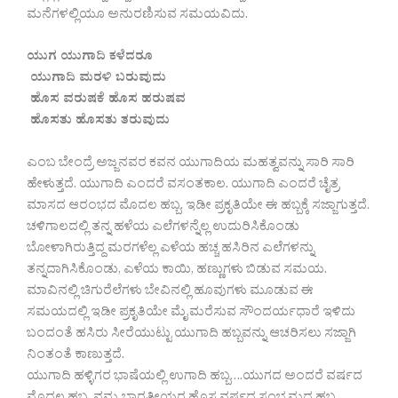
ಮನೆಗಳಲ್ಲಿಯೂ ಅನುರಣಿಸುವ ಸಮಯವಿದು.
ಯುಗ ಯುಗಾದಿ ಕಳೆದರೂ
ಯುಗಾದಿ ಮರಳಿ ಬರುವುದು
ಹೊಸ ವರುಷಕೆ ಹೊಸ ಹರುಷವ
ಹೊಸತು ಹೊಸತು ತರುವುದು
ಎಂಬ ಬೇಂದ್ರೆ ಅಜ್ಜನವರ ಕವನ ಯುಗಾದಿಯ ಮಹತ್ವವನ್ನು ಸಾರಿ ಸಾರಿ
ಹೇಳುತ್ತದೆ. ಯುಗಾದಿ ಎಂದರೆ ವಸಂತಕಾಲ. ಯುಗಾದಿ ಎಂದರೆ ಚೈತ್ರ
ಮಾಸದ ಆರಂಭದ ಮೊದಲ ಹಬ್ಬ. ಇಡೀ ಪ್ರಕೃತಿಯೇ ಈ ಹಬ್ಬಕ್ಕೆ ಸಜ್ಜಾಗುತ್ತದೆ.
ಚಳಿಗಾಲದಲ್ಲಿ ತನ್ನ ಹಳೆಯ ಎಲೆಗಳನ್ನೆಲ್ಲ ಉದುರಿಸಿಕೊಂಡು
ಬೋಳಾಗಿರುತ್ತಿದ್ದ ಮರಗಳೆಲ್ಲ ಎಳೆಯ ಹಚ್ಚ ಹಸಿರಿನ ಎಲೆಗಳನ್ನು
ತನ್ನದಾಗಿಸಿಕೊಂಡು, ಎಳೆಯ ಕಾಯಿ, ಹಣ್ಣುಗಳು ಬಿಡುವ ಸಮಯ.
ಮಾವಿನಲ್ಲಿ ಚಿಗುರೆಲೆಗಳು ಬೇವಿನಲ್ಲಿ ಹೂವುಗಳು ಮೂಡುವ ಈ
ಸಮಯದಲ್ಲಿ ಇಡೀ ಪ್ರಕೃತಿಯೇ ಮೈ ಮರೆಸುವ ಸೌಂದರ್ಯಧಾರೆ ಇಳಿದು
ಬಂದಂತೆ ಹಸಿರು ಸೀರೆಯುಟ್ಟು ಯುಗಾದಿ ಹಬ್ಬವನ್ನು ಆಚರಿಸಲು ಸಜ್ಜಾಗಿ
ನಿಂತಂತೆ ಕಾಣುತ್ತದೆ.
ಯುಗಾದಿ ಹಳ್ಳಿಗರ ಭಾಷೆಯಲ್ಲಿ ಉಗಾದಿ ಹಬ್ಬ….ಯುಗದ ಅಂದರೆ ವರ್ಷದ