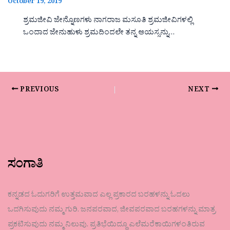
October 19, 2019
ಶ್ರಮಜೀವಿ ಜೇನ್ನೊಣಗಳು ನಾಗರಾಜ ಮಸೂತಿ ಶ್ರಮಜೀವಿಗಳಲ್ಲಿ
ಒಂದಾದ ಜೇನುಹುಳು ಶ್ರಮದಿಂದಲೇ ತನ್ನ ಆಯಸ್ಸನ್ನು…
PREVIOUS
NEXT
ಸಂಗಾತಿ
ಕನ್ನಡದ ಓದುಗರಿಗೆ ಉತ್ತಮವಾದ ಎಲ್ಲ ಪ್ರಕಾರದ ಬರಹಳನ್ನು ಓದಲು
ಒದಗಿಸುವುದು ನಮ್ಮ ಗುರಿ. ಜನಪರವಾದ, ಜೀವಪರವಾದ ಬರಹಗಳನ್ನು ಮಾತ್ರ
ಪ್ರಕಟಿಸುವುದು ನಮ್ಮ ನಿಲುವು. ಪ್ರತಿಭೆಯಿದ್ದೂ ಎಲೆಮರೆಕಾಯಿಗಳಂತಿರುವ