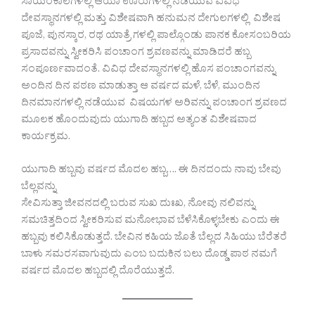
ಸಾಯಂಕಾಲಗಳಲ್ಲಿ ಆಯಾ ಊರುಗಳಲ್ಲಿ ನಡೆಯುವ ವಿವಿಧ
ದೇವಸ್ಥಾನಗಳಲ್ಲಿ ಮತ್ತು ವಿಶೇಷವಾಗಿ ಹನುಮನ ದೇಗುಲಗಳಲ್ಲಿ ವಿಶೇಷ
ಪೂಜೆ, ಪುನಸ್ಕಾರ, ರಥ ಯಾತ್ರೆ ಗಳಲ್ಲಿ ಪಾಲ್ಗೊಂಡು ಪಾನಕ ಕೋಸಂಬರಿಯ
ಪ್ರಸಾದವನ್ನು ಸ್ವೀಕರಿಸಿ ಪಂಚಾಂಗ ಶ್ರವಣವನ್ನು ಮಾಡಿದರೆ ಹಬ್ಬ
ಸಂಪೂರ್ಣವಾದಂತೆ. ವಿವಿಧ ದೇವಸ್ಥಾನಗಳಲ್ಲಿ ಹೊಸ ಪಂಚಾಂಗವನ್ನು
ಅಂದಿನ ದಿನ ಪಠಣ ಮಾಡುತ್ತಾ ಆ ವರ್ಷದ ಮಳೆ, ಬೆಳೆ, ಮುಂದಿನ
ದಿನಮಾನಗಳಲ್ಲಿ ನಡೆಯುವ ವಿಷಯಗಳ ಅರಿವನ್ನು ಪಂಚಾಂಗ ಶ್ರವಣದ
ಮೂಲಕ ಹೊಂದುವುದು ಯುಗಾದಿ ಹಬ್ಬದ ಅತ್ಯಂತ ವಿಶೇಷವಾದ
ಕಾರ್ಯಕ್ರಮ.
ಯುಗಾದಿ ಹಬ್ಬವು ವರ್ಷದ ಮೊದಲ ಹಬ್ಬ…. ಈ ದಿನದಂದು ನಾವು ಬೇವು
ಬೆಲ್ಲವನ್ನು
ಸೇವಿಸುತ್ತಾ ಜೀವನದಲ್ಲಿ ಬರುವ ಸುಖ ದುಃಖ, ನೋವು ನಲಿವನ್ನು
ಸಮಚಿತ್ತದಿಂದ ಸ್ವೀಕರಿಸುವ ಮನೋಭಾವ ಬೆಳೆಸಿಕೊಳ್ಳಬೇಕು ಎಂದು ಈ
ಹಬ್ಬವು ಕಲಿಸಿಕೊಡುತ್ತದೆ. ಬೇವಿನ ಕಹಿಯ ಜೊತೆ ಬೆಲ್ಲದ ಸಿಹಿಯು ಬೆರೆತರೆ
ಬಾಳು ಸಮರಸವಾಗುವುದು ಎಂಬ ಬದುಕಿನ ಬಲು ದೊಡ್ಡ ಪಾಠ ನಮಗೆ
ವರ್ಷದ ಮೊದಲ ಹಬ್ಬದಲ್ಲಿ ದೊರೆಯುತ್ತದೆ.