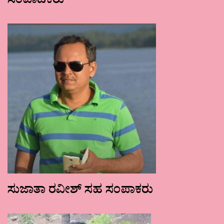
ಸಂಪಾದಕರು
ಸುಜಾತಾ ರವೀಶ್ ಸಹ ಸಂಪಾಕರು