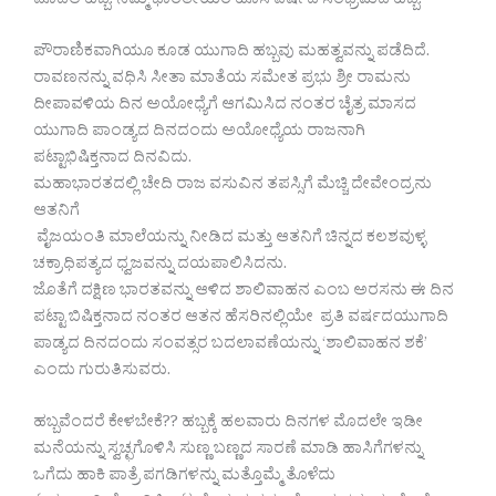
ಮೊದಲ ಹಬ್ಬ. ನಮ್ಮ ಭಾರತೀಯರ ಹೊಸ ವರ್ಷದ ಸಂಭ್ರಮದ ಹಬ್ಬ.
ಪೌರಾಣಿಕವಾಗಿಯೂ ಕೂಡ ಯುಗಾದಿ ಹಬ್ಬವು ಮಹತ್ವವನ್ನು ಪಡೆದಿದೆ.
ರಾವಣನನ್ನು ವಧಿಸಿ ಸೀತಾ ಮಾತೆಯ ಸಮೇತ ಪ್ರಭು ಶ್ರೀ ರಾಮನು
ದೀಪಾವಳಿಯ ದಿನ ಅಯೋಧ್ಯೆಗೆ ಆಗಮಿಸಿದ ನಂತರ ಚೈತ್ರ ಮಾಸದ
ಯುಗಾದಿ ಪಾಂಡ್ಯದ ದಿನದಂದು ಅಯೋಧ್ಯೆಯ ರಾಜನಾಗಿ
ಪಟ್ಟಾಭಿಷಿಕ್ತನಾದ ದಿನವಿದು.
ಮಹಾಭಾರತದಲ್ಲಿ ಚೇದಿ ರಾಜ ವಸುವಿನ ತಪಸ್ಸಿಗೆ ಮೆಚ್ಚಿ ದೇವೇಂದ್ರನು
ಆತನಿಗೆ
ವೈಜಯಂತಿ ಮಾಲೆಯನ್ನು ನೀಡಿದ ಮತ್ತು ಆತನಿಗೆ ಚಿನ್ನದ ಕಲಶವುಳ್ಳ
ಚಕ್ರಾಧಿಪತ್ಯದ ಧ್ವಜವನ್ನು ದಯಪಾಲಿಸಿದನು.
ಜೊತೆಗೆ ದಕ್ಷಿಣ ಭಾರತವನ್ನು ಆಳಿದ ಶಾಲಿವಾಹನ ಎಂಬ ಅರಸನು ಈ ದಿನ
ಪಟ್ಟಾ ಬಿಷಿಕ್ತನಾದ ನಂತರ ಆತನ ಹೆಸರಿನಲ್ಲಿಯೇ ಪ್ರತಿ ವರ್ಷದಯುಗಾದಿ
ಪಾಡ್ಯದ ದಿನದಂದು ಸಂವತ್ಸರ ಬದಲಾವಣೆಯನ್ನು ‘ಶಾಲಿವಾಹನ ಶಕೆ’
ಎಂದು ಗುರುತಿಸುವರು.
ಹಬ್ಬವೆಂದರೆ ಕೇಳಬೇಕೆ?? ಹಬ್ಬಕ್ಕೆ ಹಲವಾರು ದಿನಗಳ ಮೊದಲೇ ಇಡೀ
ಮನೆಯನ್ನು ಸ್ವಚ್ಛಗೊಳಿಸಿ ಸುಣ್ಣ ಬಣ್ಣದ ಸಾರಣೆ ಮಾಡಿ ಹಾಸಿಗೆಗಳನ್ನು
ಒಗೆದು ಹಾಕಿ ಪಾತ್ರೆ ಪಗಡಿಗಳನ್ನು ಮತ್ತೊಮ್ಮೆ ತೊಳೆದು