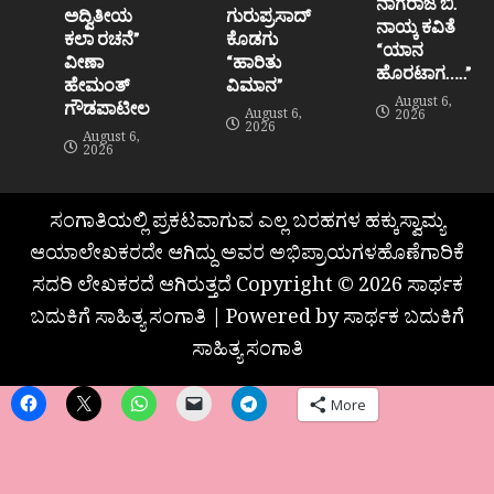
ನಾಗರಾಜ ಬಿ.
ಅದ್ವಿತೀಯ
ಗುರುಪ್ರಸಾದ್
ನಾಯ್ಕ ಕವಿತೆ
ಕಲಾ ರಚನೆ”‌
ಕೊಡಗು
“ಯಾನ
ವೀಣಾ
“ಹಾರಿತು
ಹೊರಟಾಗ…..”
ಹೇಮಂತ್‌
ವಿಮಾನ”
August 6,
ಗೌಡಪಾಟೀಲ
August 6,
2026
2026
August 6,
2026
ಸಂಗಾತಿಯಲ್ಲಿ ಪ್ರಕಟವಾಗುವ ಎಲ್ಲ ಬರಹಗಳ ಹಕ್ಕುಸ್ವಾಮ್ಯ
ಆಯಾಲೇಖಕರದೇ ಆಗಿದ್ದು ಅವರ ಅಭಿಪ್ರಾಯಗಳಹೊಣೆಗಾರಿಕೆ
ಸದರಿ ಲೇಖಕರದೆ ಆಗಿರುತ್ತದೆ Copyright © 2026 ಸಾರ್ಥಕ
ಬದುಕಿಗೆ ಸಾಹಿತ್ಯ ಸಂಗಾತಿ | Powered by ಸಾರ್ಥಕ ಬದುಕಿಗೆ
ಸಾಹಿತ್ಯ ಸಂಗಾತಿ
More