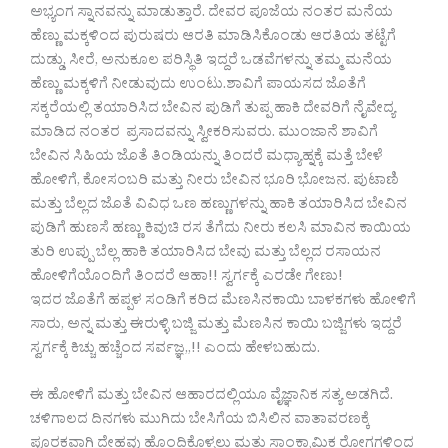
ಅಭ್ಯಂಗ ಸ್ನಾನವನ್ನು ಮಾಡುತ್ತಾರೆ. ದೇವರ ಪೂಜೆಯ ನಂತರ ಮನೆಯ
ಹೆಣ್ಣು ಮಕ್ಕಳಿಂದ ಪುರುಷರು ಆರತಿ ಮಾಡಿಸಿಕೊಂಡು ಆರತಿಯ ತಟ್ಟೆಗೆ
ದುಡ್ಡು, ಸೀರೆ, ಅನುಕೂಲ ಪರಿಸ್ಥಿತಿ ಇದ್ದರೆ ಒಡವೆಗಳನ್ನು ತಮ್ಮ ಮನೆಯ
ಹೆಣ್ಣು ಮಕ್ಕಳಿಗೆ ನೀಡುವುದು ಉಂಟು.ಶಾವಿಗೆ ಪಾಯಸದ ಜೊತೆಗೆ
ಸಕ್ಕರೆಯಲ್ಲಿ ತಯಾರಿಸಿದ ಬೇವಿನ ಪುಡಿಗೆ ತುಪ್ಪ ಹಾಕಿ ದೇವರಿಗೆ ನೈವೇದ್ಯ
ಮಾಡಿದ ನಂತರ ಪ್ರಸಾದವನ್ನು ಸ್ವೀಕರಿಸುವರು. ಮುಂಜಾನೆ ಶಾವಿಗೆ
ಬೇವಿನ ಸಿಹಿಯ ಜೊತೆ ತಿಂಡಿಯನ್ನು ತಿಂದರೆ ಮಧ್ಯಾಹ್ನಕ್ಕೆ ಮತ್ತೆ ಬೇಳೆ
ಹೋಳಿಗೆ, ಕೋಸಂಬರಿ ಮತ್ತು ನೀರು ಬೇವಿನ ಭೂರಿ ಭೋಜನ. ಪುಟಾಣಿ
ಮತ್ತು ಬೆಲ್ಲದ ಜೊತೆ ವಿವಿಧ ಒಣ ಹಣ್ಣುಗಳನ್ನು ಹಾಕಿ ತಯಾರಿಸಿದ ಬೇವಿನ
ಪುಡಿಗೆ ಹುಣಸೆ ಹಣ್ಣು ಕಿವುಚಿ ರಸ ತೆಗೆದು ನೀರು ಕಲಸಿ ಮಾವಿನ ಕಾಯಿಯ
ತುರಿ ಉಪ್ಪು ಬೆಲ್ಲ ಹಾಕಿ ತಯಾರಿಸಿದ ಬೇವು ಮತ್ತು ಬೆಲ್ಲದ ರಸಾಯನ
ಹೋಳಿಗೆಯೊಂದಿಗೆ ತಿಂದರೆ ಆಹಾ!! ಸ್ವರ್ಗಕ್ಕೆ ಎರಡೇ ಗೇಣು!
ಇದರ ಜೊತೆಗೆ ಹಪ್ಪಳ ಸಂಡಿಗೆ ಕರಿದ ಮೆಣಸಿನಕಾಯಿ ಬಾಳಕಗಳು ಹೋಳಿಗೆ
ಸಾರು, ಅನ್ನ ಮತ್ತು ಈರುಳ್ಳಿ ಬಜ್ಜಿ ಮತ್ತು ಮೆಣಸಿನ ಕಾಯಿ ಬಜ್ಜಿಗಳು ಇದ್ದರೆ
ಸ್ವರ್ಗಕ್ಕೆ ಕಿಚ್ಚು ಹಚ್ಚೆಂದ ಸರ್ವಜ್ಞ,,!! ಎಂದು ಹೇಳಬಹುದು.
ಈ ಹೋಳಿಗೆ ಮತ್ತು ಬೇವಿನ ಆಹಾರದಲ್ಲಿಯೂ ವೈಜ್ಞಾನಿಕ ಸತ್ಯ ಅಡಗಿದೆ.
ಚಳಿಗಾಲದ ದಿನಗಳು ಮುಗಿದು ಬೇಸಿಗೆಯ ಬಿಸಿಲಿನ ವಾತಾವರಣಕ್ಕೆ
ಪೂರಕವಾಗಿ ದೇಹವು ಹೊಂದಿಕೊಳ್ಳಲು ಮತ್ತು ಸಾಂಕ್ರಾಮಿಕ ರೋಗಗಳಿಂದ