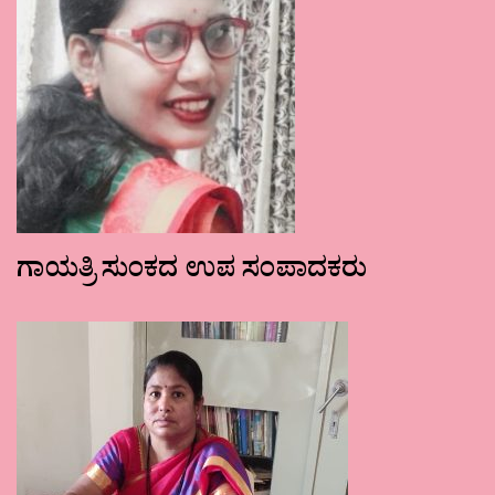
ಗಾಯತ್ರಿ ಸುಂಕದ ಉಪ ಸಂಪಾದಕರು