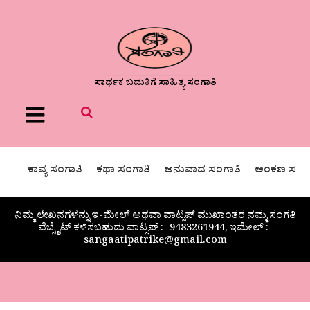
ಸಾರ್ಥಕ ಬದುಕಿಗೆ ಸಾಹಿತ್ಯ ಸಂಗಾತಿ
Menu
ಕಾವ್ಯ ಸಂಗಾತಿ
ಕಥಾ ಸಂಗಾತಿ
ಅನುವಾದ ಸಂಗಾತಿ
ಅಂಕಣ ಸಂಗಾ
ನಿಮ್ಮ ಲೇಖನಗಳನ್ನು ಇ-ಮೇಲ್ ಅಥವಾ ವಾಟ್ಸಪ್ ಮುಖಾಂತರ ನಮ್ಮ ಸಂಗತಿ
ವೆಬ್ಸೈಟ್ ಕಳಿಸಬಹುದು ವಾಟ್ಸಪ್‌ :- 9483261944, ಇಮೇಲ್ :-
sangaatipatrike@gmail.com