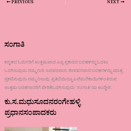
PREVIOUS
NEXT
ಸಂಗಾತಿ
ಕನ್ನಡದ ಓದುಗರಿಗೆ ಉತ್ತಮವಾದ ಎಲ್ಲ ಪ್ರಕಾರದ ಬರಹಳನ್ನು ಓದಲು
ಒದಗಿಸುವುದು ನಮ್ಮ ಗುರಿ. ಜನಪರವಾದ, ಜೀವಪರವಾದ ಬರಹಗಳನ್ನು ಮಾತ್ರ
ಪ್ರಕಟಿಸುವುದು ನಮ್ಮ ನಿಲುವು. ಪ್ರತಿಭೆಯಿದ್ದೂ ಎಲೆಮರೆಕಾಯಿಗಳಂತಿರುವ
ಉತ್ತಮ ಬರಹಗಾರರಿಗೆ ವೇದಿಕೆಒದಗಿಸುವುದು ʼಸಂಗಾತಿʼಯ ಉದ್ದೇಶ.
ಕು.ಸ.ಮಧುಸೂದನರಂಗೇಹಳ್ಳಿ
ಪ್ರಧಾನಸಂಪಾದಕರು