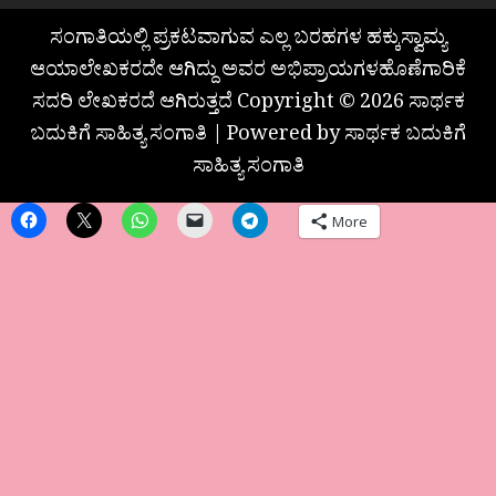
ಸಂಗಾತಿಯಲ್ಲಿ ಪ್ರಕಟವಾಗುವ ಎಲ್ಲ ಬರಹಗಳ ಹಕ್ಕುಸ್ವಾಮ್ಯ
ಆಯಾಲೇಖಕರದೇ ಆಗಿದ್ದು ಅವರ ಅಭಿಪ್ರಾಯಗಳಹೊಣೆಗಾರಿಕೆ
ಸದರಿ ಲೇಖಕರದೆ ಆಗಿರುತ್ತದೆ Copyright © 2026 ಸಾರ್ಥಕ
ಬದುಕಿಗೆ ಸಾಹಿತ್ಯ ಸಂಗಾತಿ | Powered by ಸಾರ್ಥಕ ಬದುಕಿಗೆ
ಸಾಹಿತ್ಯ ಸಂಗಾತಿ
More