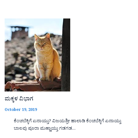
ಮಕ್ಕಳ ವಿಭಾಗ
October 19, 2019
ಕೆಂಚಬೆಕ್ಕಿಗೆ ಏನಾಯ್ತು? ವಿಜಯಶ್ರೀ ಹಾಲಾಡಿ ಕೆಂಚಬೆಕ್ಕಿಗೆ ಏನಾಯ್ತು
ಬಾಲವು ಪೂರಾ ಮಣ್ಣಾಯ್ತು ಗಡಗಡ…