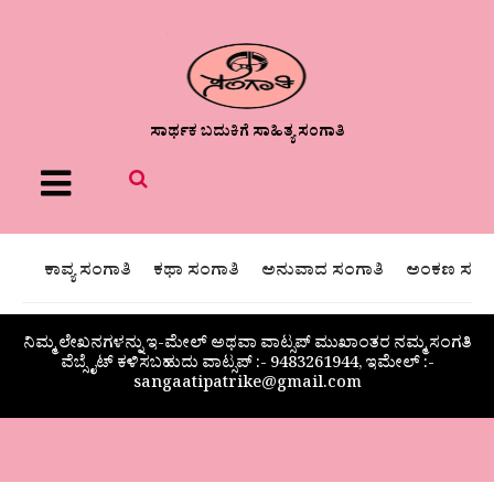
ಸಾರ್ಥಕ ಬದುಕಿಗೆ ಸಾಹಿತ್ಯ ಸಂಗಾತಿ
Menu
ಕಾವ್ಯ ಸಂಗಾತಿ
ಕಥಾ ಸಂಗಾತಿ
ಅನುವಾದ ಸಂಗಾತಿ
ಅಂಕಣ ಸಂಗಾ
ನಿಮ್ಮ ಲೇಖನಗಳನ್ನು ಇ-ಮೇಲ್ ಅಥವಾ ವಾಟ್ಸಪ್ ಮುಖಾಂತರ ನಮ್ಮ ಸಂಗತಿ
ವೆಬ್ಸೈಟ್ ಕಳಿಸಬಹುದು ವಾಟ್ಸಪ್‌ :- 9483261944, ಇಮೇಲ್ :-
sangaatipatrike@gmail.com