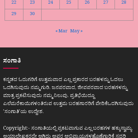
22
23
24
25
26
27
28
29
30
« Mar
May »
ಸಂಗಾತಿ
ಕನ್ನಡದ ಓದುಗರಿಗೆ ಉತ್ತಮವಾದ ಎಲ್ಲ ಪ್ರಕಾರದ ಬರಹಳನ್ನು ಓದಲು
ಒದಗಿಸುವುದು ನಮ್ಮ ಗುರಿ. ಜನಪರವಾದ, ಜೀವಪರವಾದ ಬರಹಗಳನ್ನು
ಮಾತ್ರ ಪ್ರಕಟಿಸುವುದು ನಮ್ಮ ನಿಲುವು. ಪ್ರತಿಭೆಯಿದ್ದೂ
ಎಲೆಮರೆಕಾಯಿಗಳಂತಿರುವ ಉತ್ತಮ ಬರಹಗಾರರಿಗೆ ವೇದಿಕೆಒದಗಿಸುವುದು
ʼಸಂಗಾತಿʼಯ ಉದ್ದೇಶ.
Copyright:- ಸಂಗಾತಿಯಲ್ಲಿ ಪ್ರಕಟವಾಗುವ ಎಲ್ಲ ಬರಹಗಳ ಹಕ್ಕುಸ್ವಾಮ್ಯ
ಆಯಾಲೇಖಕರದೇ ಆಗಿದ್ದು ಅವರ ಅಭಿಪ್ರಾಯಗಳಹೊಣೆಗಾರಿಕೆ ಸದರಿ