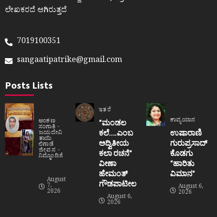
ಲೇಖಕರದೆ ಆಗಿರುತ್ತದೆ
7019100351
sangaatipatrike@gmail.com
Posts Lists
ಇತರೆ
ಕಾವ್ಯಯಾನ
ಅಂಕಣ
“ಮಂಡಲ
ಸಂಗಾತಿ
ಕಲೆ….ಎಂಬ
ಉಷಾರಾಣಿ
ಜಯದೇವಿ
ತಾಯಿ
ಅದ್ವಿತೀಯ
ಗುರುಪ್ರಸಾದ್
ಲಿಗಾಡೆ
ಜೀವನ
ಕಲಾ ರಚನೆ”‌
ಕೊಡಗು
ನಿಮ್ಮೊಂದಿಗೆ
ವೀಣಾ
“ಹಾರಿತು
ಹೇಮಂತ್‌
ವಿಮಾನ”
August
ಗೌಡಪಾಟೀಲ
7,
August 6,
2026
2026
August 6,
2026