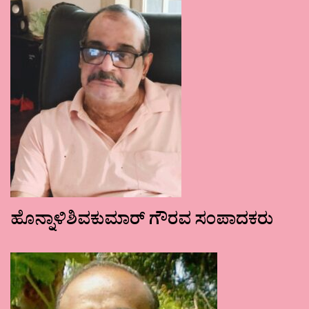
ಹೊನ್ನಾಳಿಶಿವಕುಮಾರ್ ಗೌರವ ಸಂಪಾದಕರು