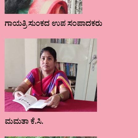
ಗಾಯತ್ರಿ ಸುಂಕದ ಉಪ ಸಂಪಾದಕರು
ಮಮತಾ ಕೆ.ಸಿ.