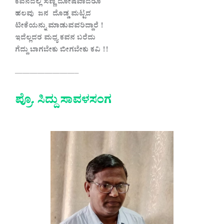
ಕವನದಲ್ಲಿ ಸಣ್ಣ ದೋಷವಾದರೂ
ಹಲವು ಜನ ದೊಡ್ಡ ಮಟ್ಟದ
ಟೀಕೆಯನ್ನು ಮಾಡುವವರಿದ್ದಾರೆ !
ಇದೆಲ್ಲದರ ಮಧ್ಯ ಕವನ ಬರೆದು
ಗೆದ್ದು ಬಾಗಬೇಕು ಬೀಗಬೇಕು ಕವಿ !!
————————–
ಪ್ರೊ. ಸಿದ್ದು ಸಾವಳಸಂಗ