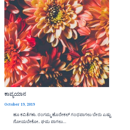
ಕಾವ್ಯಯಾನ
October 19, 2019
ಹೂ ಕವಿತೆಗಳು. ರಂಗಮ್ಮ ಹೊದೇಕಲ್ ಗಂಧವಾಗಲು ಬೇರು ಎಷ್ಟು
ನೋಯಬೇಕೋ.. ಘಮ ವಾಗಲು…