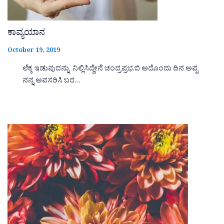
ಕಾವ್ಯಯಾನ
October 19, 2019
ಲೆಕ್ಕ ಇಡುವುದನ್ನು ನಿಲ್ಲಿಸಿದ್ದೇನೆ ಚಂದ್ರಪ್ರಭ.ಬಿ ಅದೊಂದು ದಿನ ಅಪ್ಪ
ನನ್ನ ಅವಸರಿಸಿ ಬರ…