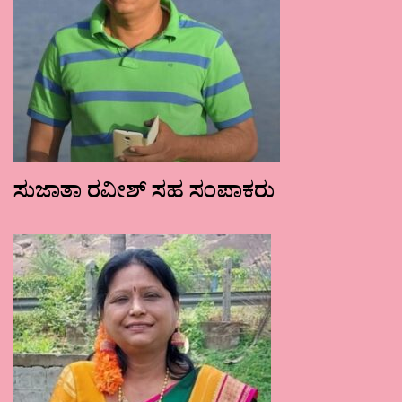
ಸುಜಾತಾ ರವೀಶ್ ಸಹ ಸಂಪಾಕರು