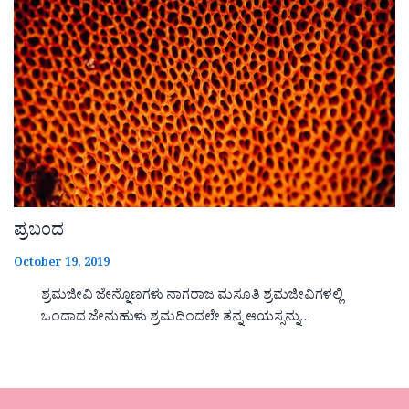
ಪ್ರಬಂದ
October 19, 2019
ಶ್ರಮಜೀವಿ ಜೇನ್ನೊಣಗಳು ನಾಗರಾಜ ಮಸೂತಿ ಶ್ರಮಜೀವಿಗಳಲ್ಲಿ
ಒಂದಾದ ಜೇನುಹುಳು ಶ್ರಮದಿಂದಲೇ ತನ್ನ ಆಯಸ್ಸನ್ನು…