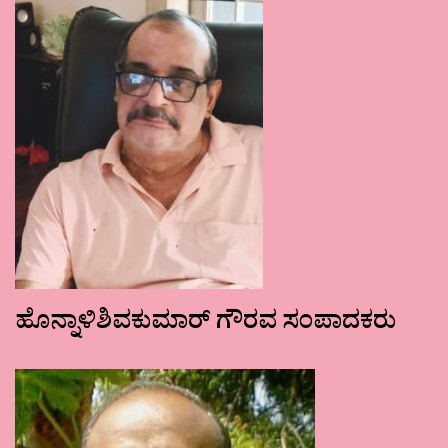
ಹೊನ್ನಾಳಿಶಿವಕುಮಾರ್ ಗೌರವ ಸಂಪಾದಕರು