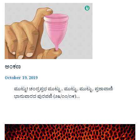
ಅಂಕಣ
October 19, 2019
ಮುಟ್ಟು! ಚಂದ್ರಪ್ರಭ ಮುಟ್ಟು .. ಮುಟ್ಟು.. ಮುಟ್ಟು.. ಪ್ರಜಾವಾಣಿ
ಭಾನುವಾರದ ಪುರವಣಿ (೨೩/೧೦/೧೯)…