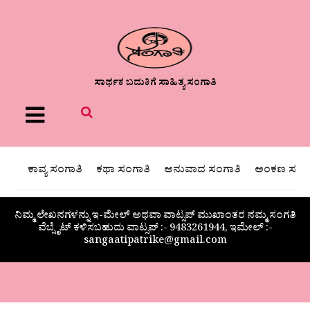
ಸಾರ್ಥಕ ಬದುಕಿಗೆ ಸಾಹಿತ್ಯ ಸಂಗಾತಿ
Menu
ಕಾವ್ಯ ಸಂಗಾತಿ
ಕಥಾ ಸಂಗಾತಿ
ಅನುವಾದ ಸಂಗಾತಿ
ಅಂಕಣ ಸಂಗಾ
ನಿಮ್ಮ ಲೇಖನಗಳನ್ನು ಇ-ಮೇಲ್ ಅಥವಾ ವಾಟ್ಸಪ್ ಮುಖಾಂತರ ನಮ್ಮ ಸಂಗತಿ
ವೆಬ್ಸೈಟ್ ಕಳಿಸಬಹುದು ವಾಟ್ಸಪ್‌ :- 9483261944, ಇಮೇಲ್ :-
sangaatipatrike@gmail.com