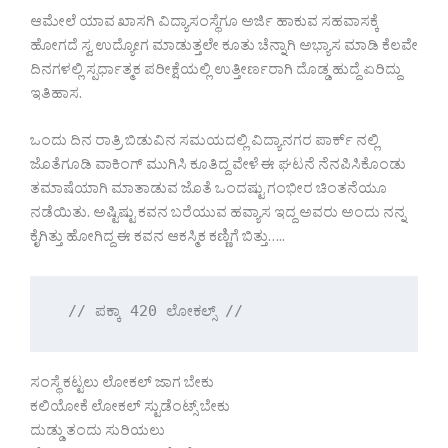
ಆಮೇಲೆ ಯಾವ ಖಾಸಗಿ ವಿದ್ಯಾಸಂಸ್ಥೆಗೂ ಅರ್ಜಿ ಹಾಕುವ ಸಹವಾಸಕ್ಕೆ
ಹೋಗದೆ ಸ್ವ ಉದ್ಯೋಗ ಮಾಡುತ್ತಲೇ ಕೂತು ಚೆನ್ನಾಗಿ ಅಭ್ಯಾಸ ಮಾಡಿ ಕೆಲವೇ
ದಿನಗಳಲ್ಲಿ ಸ್ಪರ್ಧಾತ್ಮಕ ಪರೀಕ್ಷೆಯಲ್ಲಿ ಉತ್ತೀರ್ಣರಾಗಿ ದೊಡ್ಡ ಹುದ್ದೆ ಏರಿದ್ದು
ಇತಿಹಾಸ.
ಒಂದು ದಿನ ರಾತ್ರಿ ಬಿಡುವಿನ ಸಮಯದಲ್ಲಿ ವಿದ್ಯಾನಗರ ಪಾರ್ಕ್ ನಲ್ಲಿ
ಜೊತೆಗೂಡಿ ವಾಕಿಂಗ್ ಮುಗಿಸಿ ಕೂತಿದ್ದ ವೇಳೆ ಈ ಘಟನೆ ನೆನಪಿಸಿಕೊಂಡು
ತಮಾಷೆಯಾಗಿ ಮಾತಾಡುವ ಜೊತೆ ಒಂದಷ್ಟು ಗಂಭೀರ ಚಿಂತನೆಯೂ
ನಡೆಯಿತು. ಅಷ್ಟಿಷ್ಟು ಕವನ ಬರೆಯುವ ಹವ್ಯಾಸ ಇದ್ದ ಅವರು ಅಂದು ನನ್ನ
ಕೈಗಿತ್ತು ಹೋಗಿದ್ದ ಈ ಕವನ ಆಕಸ್ಮಿಕ ಕಣ್ಣಿಗೆ ಬಿತ್ತು…..
 // ಪಕ್ಕಾ 420 ಲೋಕಲ್ಸ್ // 
ಸಂಸ್ಥೆ ಕಟ್ಟಲು ಲೋಕಲ್ ಜಾಗ ಬೇಕು
ಕಲಿಯೋಕೆ ಲೋಕಲ್ ಸ್ಟುಡೆಂಟ್ಸ್ ಬೇಕು
ದುಡ್ಡು ತಂದು ಸುರಿಯಲು