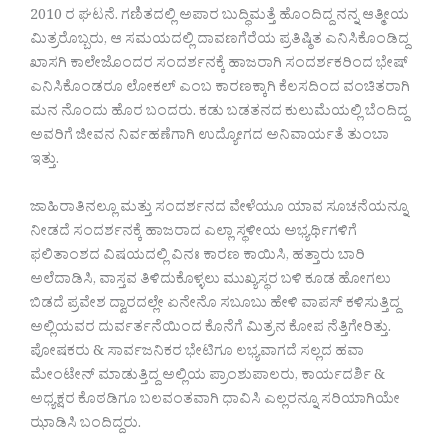
2010 ರ ಘಟನೆ. ಗಣಿತದಲ್ಲಿ ಅಪಾರ ಬುದ್ಧಿಮತ್ತೆ ಹೊಂದಿದ್ದ ನನ್ನ ಆತ್ಮೀಯ
ಮಿತ್ರರೊಬ್ಬರು, ಆ ಸಮಯದಲ್ಲಿ ದಾವಣಗೆರೆಯ ಪ್ರತಿಷ್ಠಿತ ಎನಿಸಿಕೊಂಡಿದ್ದ
ಖಾಸಗಿ ಕಾಲೇಜೊಂದರ ಸಂದರ್ಶನಕ್ಕೆ ಹಾಜರಾಗಿ ಸಂದರ್ಶಕರಿಂದ ಭೇಷ್
ಎನಿಸಿಕೊಂಡರೂ ಲೋಕಲ್ ಎಂಬ ಕಾರಣಕ್ಕಾಗಿ ಕೆಲಸದಿಂದ ವಂಚಿತರಾಗಿ
ಮನ ನೊಂದು ಹೊರ ಬಂದರು. ಕಡು ಬಡತನದ ಕುಲುಮೆಯಲ್ಲಿ ಬೆಂದಿದ್ದ
ಅವರಿಗೆ ಜೀವನ ನಿರ್ವಹಣೆಗಾಗಿ ಉದ್ಯೋಗದ ಅನಿವಾರ್ಯತೆ ತುಂಬಾ
ಇತ್ತು.
ಜಾಹಿರಾತಿನಲ್ಲೂ ಮತ್ತು ಸಂದರ್ಶನದ ವೇಳೆಯೂ ಯಾವ ಸೂಚನೆಯನ್ನೂ
ನೀಡದೆ ಸಂದರ್ಶನಕ್ಕೆ ಹಾಜರಾದ ಎಲ್ಲಾ ಸ್ಥಳೀಯ ಅಭ್ಯರ್ಥಿಗಳಿಗೆ
ಫಲಿತಾಂಶದ ವಿಷಯದಲ್ಲಿ ವಿನಃ ಕಾರಣ ಕಾಯಿಸಿ, ಹತ್ತಾರು ಬಾರಿ
ಅಲೆದಾಡಿಸಿ, ವಾಸ್ತವ ತಿಳಿದುಕೊಳ್ಳಲು ಮುಖ್ಯಸ್ಥರ ಬಳಿ ಕೂಡ ಹೋಗಲು
ಬಿಡದೆ ಪ್ರವೇಶ ದ್ವಾರದಲ್ಲೇ ಏನೇನೊ ಸಬೂಬು ಹೇಳಿ ವಾಪಸ್ ಕಳಿಸುತ್ತಿದ್ದ
ಅಲ್ಲಿಯವರ ದುರ್ವರ್ತನೆಯಿಂದ ಕೊನೆಗೆ ಮಿತ್ರನ ಕೋಪ ನೆತ್ತಿಗೇರಿತ್ತು.
ಪೋಷಕರು & ಸಾರ್ವಜನಿಕರ ಭೇಟಿಗೂ ಲಭ್ಯವಾಗದೆ ಸಲ್ಲದ ಹವಾ
ಮೇಂಟೇನ್ ಮಾಡುತ್ತಿದ್ದ ಅಲ್ಲಿಯ ಪ್ರಾಂಶುಪಾಲರು, ಕಾರ್ಯದರ್ಶಿ &
ಅಧ್ಯಕ್ಷರ ಕೊಠಡಿಗೂ ಬಲವಂತವಾಗಿ ಧಾವಿಸಿ ಎಲ್ಲರನ್ನೂ ಸರಿಯಾಗಿಯೇ
ಝಾಡಿಸಿ ಬಂದಿದ್ದರು.