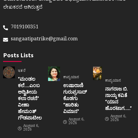
ಆಯಾಲೇಖಕರದೇ ಆಗಿದ್ದು ಅವರ ಅಭಿಪ್ರಾಯಗಳಹೊಣೆಗಾರಿಕೆ ಸದರಿ
ಲೇಖಕರದೆ ಆಗಿರುತ್ತದೆ
7019100351
sangaatipatrike@gmail.com
Posts Lists
ಇತರೆ
ಕಾವ್ಯಯಾನ
“ಮಂಡಲ
ಕಾವ್ಯಯಾನ
ಕಲೆ….ಎಂಬ
ಉಷಾರಾಣಿ
ನಾಗರಾಜ ಬಿ.
ಅದ್ವಿತೀಯ
ಗುರುಪ್ರಸಾದ್
ನಾಯ್ಕ ಕವಿತೆ
ಕಲಾ ರಚನೆ”‌
ಕೊಡಗು
“ಯಾನ
ವೀಣಾ
“ಹಾರಿತು
ಹೊರಟಾಗ…..”
ಹೇಮಂತ್‌
ವಿಮಾನ”
August 6,
ಗೌಡಪಾಟೀಲ
August 6,
2026
2026
August 6,
2026