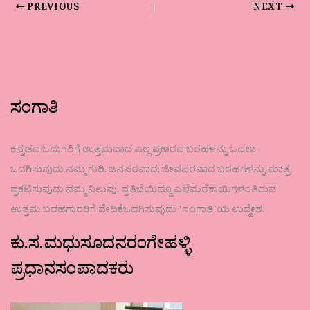
PREVIOUS
NEXT
ಸಂಗಾತಿ
ಕನ್ನಡದ ಓದುಗರಿಗೆ ಉತ್ತಮವಾದ ಎಲ್ಲ ಪ್ರಕಾರದ ಬರಹಳನ್ನು ಓದಲು
ಒದಗಿಸುವುದು ನಮ್ಮ ಗುರಿ. ಜನಪರವಾದ, ಜೀವಪರವಾದ ಬರಹಗಳನ್ನು ಮಾತ್ರ
ಪ್ರಕಟಿಸುವುದು ನಮ್ಮ ನಿಲುವು. ಪ್ರತಿಭೆಯಿದ್ದೂ ಎಲೆಮರೆಕಾಯಿಗಳಂತಿರುವ
ಉತ್ತಮ ಬರಹಗಾರರಿಗೆ ವೇದಿಕೆಒದಗಿಸುವುದು ʼಸಂಗಾತಿʼಯ ಉದ್ದೇಶ.
ಕು.ಸ.ಮಧುಸೂದನರಂಗೇಹಳ್ಳಿ
ಪ್ರಧಾನಸಂಪಾದಕರು