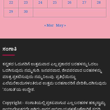
22
23
24
25
26
27
28
29
30
« Mar
May »
ಸಂಗಾತಿ
ಕನ್ನಡದ ಓದುಗರಿಗೆ ಉತ್ತಮವಾದ ಎಲ್ಲ ಪ್ರಕಾರದ ಬರಹಳನ್ನು ಓದಲು
ಒದಗಿಸುವುದು ನಮ್ಮ ಗುರಿ. ಜನಪರವಾದ, ಜೀವಪರವಾದ ಬರಹಗಳನ್ನು
ಮಾತ್ರ ಪ್ರಕಟಿಸುವುದು ನಮ್ಮ ನಿಲುವು. ಪ್ರತಿಭೆಯಿದ್ದೂ
ಎಲೆಮರೆಕಾಯಿಗಳಂತಿರುವ ಉತ್ತಮ ಬರಹಗಾರರಿಗೆ ವೇದಿಕೆಒದಗಿಸುವುದು
ʼಸಂಗಾತಿʼಯ ಉದ್ದೇಶ.
Copyright:- ಸಂಗಾತಿಯಲ್ಲಿ ಪ್ರಕಟವಾಗುವ ಎಲ್ಲ ಬರಹಗಳ ಹಕ್ಕುಸ್ವಾಮ್ಯ