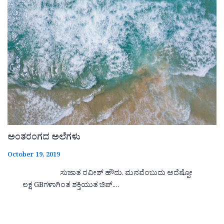
ಅಂತರಂಗದ ಅಲೆಗಳು
October 19, 2019
ಸುಜಾತ ರವೀಶ್ ಹೌದು. ಮನವೆಂಬುದು ಅದೆಷ್ಪೋ
ಲಕ್ಷ GBಗಳಾಗಿಂತ ಶಕ್ತಿಯುತ ಚಿಪ್.…