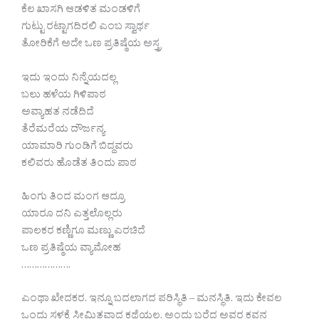
ಕೆಲ ಖಾಸಗಿ ಆಡಳಿತ ಮಂಡಳಿಗೆ
ಗುಟ್ಟು ರಟ್ಟಾಗದಿರಲಿ ಎಂಬ ಸ್ವಾರ್ಥ
ತೋರಿಕೆಗೆ ಅದೇ ಒಣ ಪ್ರತಿಷ್ಠೆಯ ಅಸ್ತ್ರ
ಇದು ಇಂದು ನಿನ್ನೆಯದಲ್ಲ
ಬಲು ಹಳೆಯ ಗಿಳಿಪಾಠ
ಅವ್ಯಾಹತ ನಡೆದಿದೆ
ತೆರೆಮರೆಯ ದೌರ್ಜನ್ಯ
ಯಾಮಾರಿ ಗುಂಡಿಗೆ ಬಿದ್ದವರು
ಕಲಿವರು ಹೊಡೆತ ತಿಂದು ಪಾಠ
ಹಿಂಗು ತಿಂದ ಮಂಗ ಆದ್ರೂ
ಯಾರೂ ದನಿ ಎತ್ತಲೊಲ್ಲರು
ಪಾಲಕರ ಕಣ್ಣಿಗೂ ಮಣ್ಣು ಎರಚಿದೆ
ಒಣ ಪ್ರತಿಷ್ಠೆಯ ವ್ಯಾಮೋಹ
……………….
ಎಂಥಾ ಖೇದಕರ. ಇನ್ನೂ ಬದಲಾಗದ ಪರಿಸ್ಥಿತಿ – ಮನಸ್ಥಿತಿ. ಇದು ಕೇವಲ
ಒಂದು ಸ್ಥಳಕ್ಕೆ ಸೀಮಿತವಾದ ಕಥೆಯಲ್ಲ. ಅಂದು ಬರೆದ ಅವರ ಕವನ