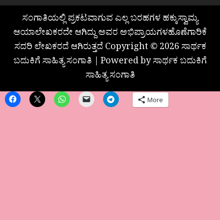
ಸಂಗಾತಿಯಲ್ಲಿ ಪ್ರಕಟವಾಗುವ ಎಲ್ಲ ಬರಹಗಳ ಹಕ್ಕುಸ್ವಾಮ್ಯ
ಆಯಾಲೇಖಕರದೇ ಆಗಿದ್ದು ಅವರ ಅಭಿಪ್ರಾಯಗಳಹೊಣೆಗಾರಿಕೆ
ಸದರಿ ಲೇಖಕರದೆ ಆಗಿರುತ್ತದೆ Copyright © 2026 ಸಾರ್ಥಕ
ಬದುಕಿಗೆ ಸಾಹಿತ್ಯ ಸಂಗಾತಿ | Powered by ಸಾರ್ಥಕ ಬದುಕಿಗೆ
ಸಾಹಿತ್ಯ ಸಂಗಾತಿ
More