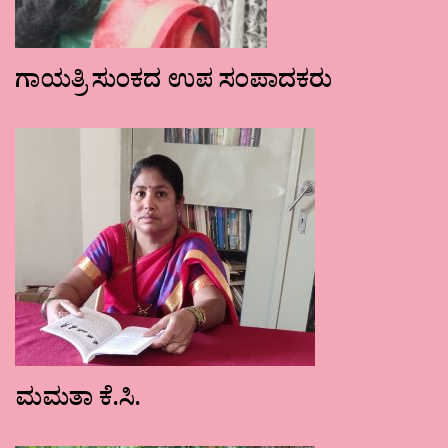
ಗಾಯತ್ರಿ ಸುಂಕದ ಉಪ ಸಂಪಾದಕರು
ಮಮತಾ ಕೆ.ಸಿ.