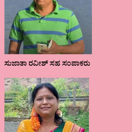
ಸುಜಾತಾ ರವೀಶ್ ಸಹ ಸಂಪಾಕರು