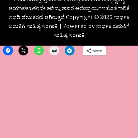
ಸಂಗಾತಿಯಲ್ಲಿ ಪ್ರಕಟವಾಗುವ ಎಲ್ಲ ಬರಹಗಳ ಹಕ್ಕುಸ್ವಾಮ್ಯ
ಆಯಾಲೇಖಕರದೇ ಆಗಿದ್ದು ಅವರ ಅಭಿಪ್ರಾಯಗಳಹೊಣೆಗಾರಿಕೆ
ಸದರಿ ಲೇಖಕರದೆ ಆಗಿರುತ್ತದೆ Copyright © 2026 ಸಾರ್ಥಕ
ಬದುಕಿಗೆ ಸಾಹಿತ್ಯ ಸಂಗಾತಿ | Powered by ಸಾರ್ಥಕ ಬದುಕಿಗೆ
ಸಾಹಿತ್ಯ ಸಂಗಾತಿ
More