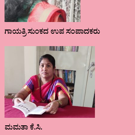
ಗಾಯತ್ರಿ ಸುಂಕದ ಉಪ ಸಂಪಾದಕರು
ಮಮತಾ ಕೆ.ಸಿ.