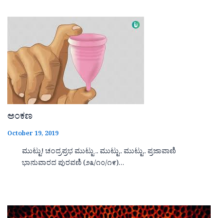
ಅಂಕಣ
October 19, 2019
ಮುಟ್ಟು! ಚಂದ್ರಪ್ರಭ ಮುಟ್ಟು .. ಮುಟ್ಟು.. ಮುಟ್ಟು.. ಪ್ರಜಾವಾಣಿ
ಭಾನುವಾರದ ಪುರವಣಿ (೨೩/೧೦/೧೯)…