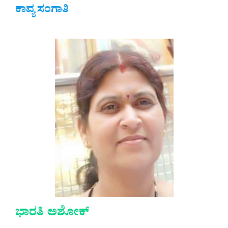
ಕಾವ್ಯ ಸಂಗಾತಿ
ಭಾರತಿ ಅಶೋಕ್