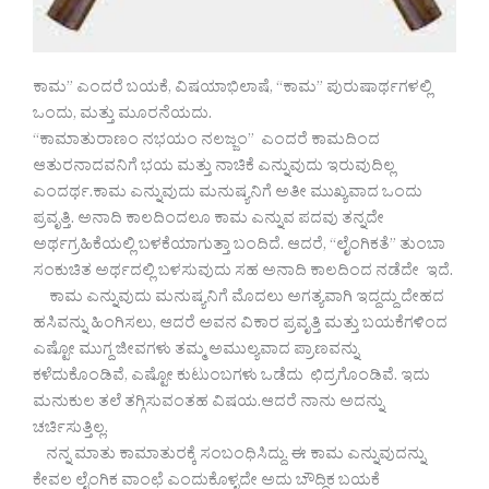
ಕಾಮ” ಎಂದರೆ ಬಯಕೆ, ವಿಷಯಾಭಿಲಾಷೆ, “ಕಾಮ” ಪುರುಷಾರ್ಥಗಳಲ್ಲಿ
ಒಂದು, ಮತ್ತು ಮೂರನೆಯದು.
“ಕಾಮಾತುರಾಣಂ ನಭಯಂ ನಲಜ್ಜಂ” ಎಂದರೆ ಕಾಮದಿಂದ
ಆತುರನಾದವನಿಗೆ ಭಯ ಮತ್ತು ನಾಚಿಕೆ ಎನ್ನುವುದು ಇರುವುದಿಲ್ಲ
ಎಂದರ್ಥ.ಕಾಮ ಎನ್ನುವುದು ಮನುಷ್ಯನಿಗೆ ಅತೀ ಮುಖ್ಯವಾದ ಒಂದು
ಪ್ರವೃತ್ತಿ. ಅನಾದಿ ಕಾಲದಿಂದಲೂ ಕಾಮ ಎನ್ನುವ ಪದವು ತನ್ನದೇ
ಅರ್ಥಗ್ರಹಿಕೆಯಲ್ಲಿ ಬಳಕೆಯಾಗುತ್ತಾ ಬಂದಿದೆ. ಆದರೆ, “ಲೈಂಗಿಕತೆ” ತುಂಬಾ
ಸಂಕುಚಿತ ಅರ್ಥದಲ್ಲಿ ಬಳಸುವುದು ಸಹ ಅನಾದಿ ಕಾಲದಿಂದ ನಡೆದೇ ಇದೆ.
ಕಾಮ ಎನ್ನುವುದು ಮನುಷ್ಯನಿಗೆ ಮೊದಲು ಅಗತ್ಯವಾಗಿ ಇದ್ದದ್ದು ದೇಹದ
ಹಸಿವನ್ನು ಹಿಂಗಿಸಲು, ಆದರೆ ಅವನ ವಿಕಾರ ಪ್ರವೃತ್ತಿ ಮತ್ತು ಬಯಕೆಗಳಿಂದ
ಎಷ್ಟೋ ಮುಗ್ದ ಜೀವಗಳು ತಮ್ಮ ಅಮುಲ್ಯವಾದ ಪ್ರಾಣವನ್ನು
ಕಳೆದುಕೊಂಡಿವೆ, ಎಷ್ಟೋ ಕುಟುಂಬಗಳು ಒಡೆದು ಛಿದ್ರಗೊಂಡಿವೆ. ಇದು
ಮನುಕುಲ ತಲೆ ತಗ್ಗಿಸುವಂತಹ ವಿಷಯ.ಆದರೆ ನಾನು ಅದನ್ನು
ಚರ್ಚಿಸುತ್ತಿಲ್ಲ.
ನನ್ನ ಮಾತು ಕಾಮಾತುರಕ್ಕೆ ಸಂಬಂಧಿಸಿದ್ದು. ಈ ಕಾಮ ಎನ್ನುವುದನ್ನು
ಕೇವಲ ಲೈಂಗಿಕ ವಾಂಛೆ ಎಂದುಕೊಳ್ಳದೇ ಅದು ಬೌದ್ಧಿಕ ಬಯಕೆ