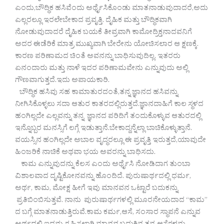
ಎಂದು,ಬೌದ್ಧಿಕ ಹಸಿವೆಂದು ಅರ್ಥೈಸಿಕೊಂಡು ಮಾತನಾಡುವುದಾದರೆ,ಅದು
ಎಲ್ಲರಲ್ಲೂ ಇರಲೇಬೇಕಾದ ಪ್ರವೃತ್ತಿ. ದೈಹಿಕ ಮತ್ತು ಬೌದ್ಧಿಕವಾಗಿ
ನೋಡುವುದಾದರೆ ದೈಹಿಕ ಬಯಕೆ ತೀವ್ರವಾಗಿ ಕಾಮೋದ್ರಿಕ್ತನಾದವನಿಗೆ
ಅದರ ಈಡೆರಿಕೆ ಮಾತ್ರ ಮುಖ್ಯವಾಗಿ ಬೇರೇನು ಯೋಚಿಸಲಾರ ಆ ಕ್ಷಣಕ್ಕೆ.
ಕಾರಣ ಪರಿಣಾಮದ ಚಿಂತೆ ಅವನನ್ನು ಬಾಧಿಸುವುದಿಲ್ಲ. ಇತರರು
ಏನಂದಾರು ಮತ್ತು ನಾಳೆ ಇದರ ಪರಿಣಾಮವೇನು ಎನ್ನುವುದು ಅಲ್ಲಿ
ಗೌಣವಾಗುತ್ತದೆ.ಇದು ಅಪಾಯಕಾರಿ.
ಬೌದ್ಧಿಕ ಹಸಿವು ಸಹ ಕಾಮಾತುರದಂತೆ,ತನ್ನ ಜ್ಞಾನದ ಹಸಿವನ್ನು
ನೀಗಿಸಿಕೊಳ್ಳಲು ಸದಾ ಆತುರ ಕಾತರದಲ್ಲಿರುತ್ತದೆ.ಜ್ಞಾನದಾಹಿಗೆ ಕಾಲ ಸ್ಥಳದ
ಹಂಗಿಲ್ಲದೇ ಎಲ್ಲವನ್ನು ತನ್ನ ಜ್ಞಾನದ ಪರಿದಿಗೆ ತಂದುಕೊಳ್ಳುವ ಆತುರದಲ್ಲಿ
ಇನ್ನೊಬ್ಬರ ಮನಸ್ಸಿಗೆ ಲಗ್ಗೆ ಇಡುತ್ತಾನೆ.ಬೇಕಾದ್ದನ್ನೆಲ್ಲಾ ಬಾಚಿಕೊಳ್ಳುತ್ತಾನೆ.
ವಯಸ್ಸಿನ ಹಂಗಿಲ್ಲದೇ ಅಬಾಲ ವೃದ್ಧರಲ್ಲೂ ಈ ಪ್ರವೃತ್ತಿ ಇರುತ್ತದೆ,ಯಾವುದೇ
ಹಿಂಜರಿಕೆ ನಾಚಿಕೆ ಅಥವಾ ಭಯ ಅವರನ್ನು ಬಾಧಿಸದು.
ಕಾಮ ಎನ್ನುವುದನ್ನು ಕೆಲಸ ಎಂದು ಅರ್ಥೈಸಿ ನೋಡಿದಾಗ ತುಂಬಾ
ವಿಶಾಲವಾದ ದೃಷ್ಟಿಕೋನವನ್ನು ಹೊಂದಿದೆ. ಪುರುಷಾರ್ಥದಲ್ಲಿ ಧರ್ಮ,
ಅರ್ಥ, ಕಾಮ, ಮೋಕ್ಷ ಹೀಗೆ ಇವು ಮಾನವನ ಒಟ್ಟಾರೆ ಬದುಕನ್ನು
ಪ್ರತಿಬಿಂಬಿಸುತ್ತವೆ. ನಾನು ಪುರುಷಾರ್ಥಗಳಲ್ಲಿ ಮೂರನೇಯದಾದ “ಕಾಮ”
ದ ಬಗ್ಗೆ ಮಾತನಾಡುತ್ತಿರುವೆ.ಕಾಮ ಕರ್ಮ,ಆಸೆ, ಸಂಸಾರ ಸ್ಥಾಪನೆ ಎನ್ನುವ