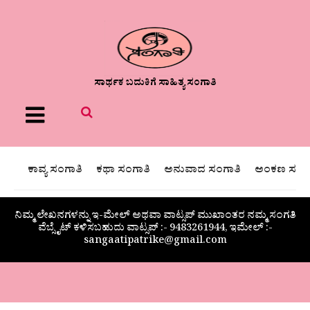
ಸಾರ್ಥಕ ಬದುಕಿಗೆ ಸಾಹಿತ್ಯ ಸಂಗಾತಿ
Menu
ಕಾವ್ಯ ಸಂಗಾತಿ
ಕಥಾ ಸಂಗಾತಿ
ಅನುವಾದ ಸಂಗಾತಿ
ಅಂಕಣ ಸಂಗಾ
ನಿಮ್ಮ ಲೇಖನಗಳನ್ನು ಇ-ಮೇಲ್ ಅಥವಾ ವಾಟ್ಸಪ್ ಮುಖಾಂತರ ನಮ್ಮ ಸಂಗತಿ
ವೆಬ್ಸೈಟ್ ಕಳಿಸಬಹುದು ವಾಟ್ಸಪ್‌ :- 9483261944, ಇಮೇಲ್ :-
sangaatipatrike@gmail.com