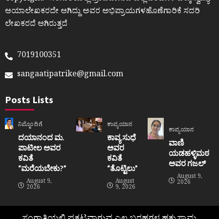
ಆಯಾಲೇಖಕರದೇ ಆಗಿದ್ದು ಅವರ ಅಭಿಪ್ರಾಯಗಳಹೊಣೆಗಾರಿಕೆ ಸದರಿ
ಲೇಖಕರದೆ ಆಗಿರುತ್ತದೆ
7019100351
sangaatipatrike@gmail.com
Posts Lists
ನಿಮ್ಮೊಂದಿಗೆ
ಕಾವ್ಯಯಾನ
ಕಾವ್ಯಯಾನ
ದಯಾನಂದ ಮ.
ಕಾವ್ಯ ಸುಧೆ
ವಾಣಿ
ಪಾಟೀಲ ಅವರ
ಅವರ
ಯಡಹಳ್ಳಿಮಠ
ಕವಿತೆ
ಕವಿತೆ
ಅವರ ಗಜಲ್
“ಮರೆಯಬೇಕು?”
“ತೊಟ್ಟಿಲು”
August 9,
August 9,
August
2026
2026
9, 2026