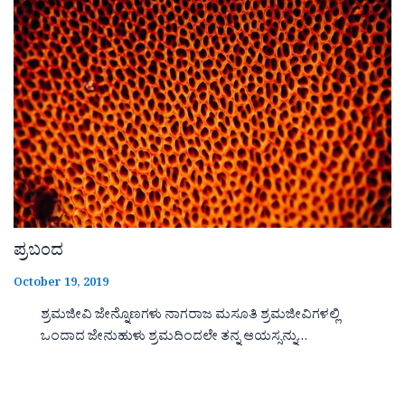
ಪ್ರಬಂದ
October 19, 2019
ಶ್ರಮಜೀವಿ ಜೇನ್ನೊಣಗಳು ನಾಗರಾಜ ಮಸೂತಿ ಶ್ರಮಜೀವಿಗಳಲ್ಲಿ
ಒಂದಾದ ಜೇನುಹುಳು ಶ್ರಮದಿಂದಲೇ ತನ್ನ ಆಯಸ್ಸನ್ನು…