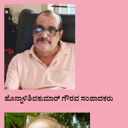
ಹೊನ್ನಾಳಿಶಿವಕುಮಾರ್ ಗೌರವ ಸಂಪಾದಕರು