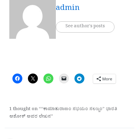
admin
See author's posts
More
1 thought on ““ಕಾಮಾತುರಾಣಂ ನಭಯಂ ನಲಜ್ಜಂ” ಭಾರತಿ
ಅಶೋಕ್ ಅವರ ಲೇಖನ”