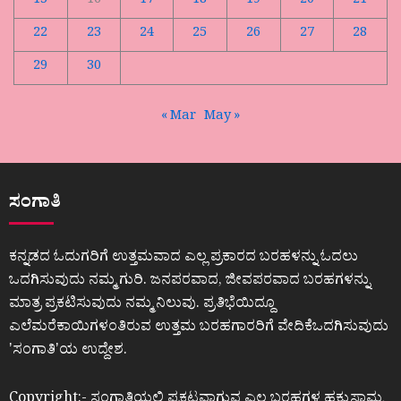
15
16
17
18
19
20
21
22
23
24
25
26
27
28
29
30
« Mar
May »
ಸಂಗಾತಿ
ಕನ್ನಡದ ಓದುಗರಿಗೆ ಉತ್ತಮವಾದ ಎಲ್ಲ ಪ್ರಕಾರದ ಬರಹಳನ್ನು ಓದಲು
ಒದಗಿಸುವುದು ನಮ್ಮ ಗುರಿ. ಜನಪರವಾದ, ಜೀವಪರವಾದ ಬರಹಗಳನ್ನು
ಮಾತ್ರ ಪ್ರಕಟಿಸುವುದು ನಮ್ಮ ನಿಲುವು. ಪ್ರತಿಭೆಯಿದ್ದೂ
ಎಲೆಮರೆಕಾಯಿಗಳಂತಿರುವ ಉತ್ತಮ ಬರಹಗಾರರಿಗೆ ವೇದಿಕೆಒದಗಿಸುವುದು
ʼಸಂಗಾತಿʼಯ ಉದ್ದೇಶ.
Copyright:- ಸಂಗಾತಿಯಲ್ಲಿ ಪ್ರಕಟವಾಗುವ ಎಲ್ಲ ಬರಹಗಳ ಹಕ್ಕುಸ್ವಾಮ್ಯ