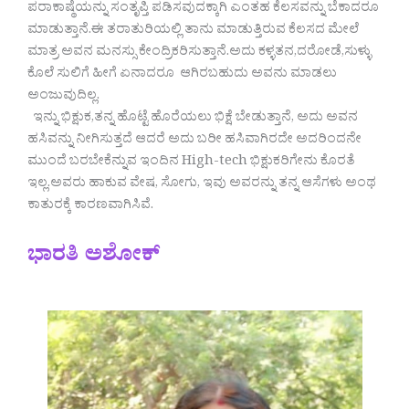
ಪರಾಕಾಷ್ಠೆಯನ್ನು ಸಂತೃಪ್ತಿ ಪಡಿಸವುದಕ್ಕಾಗಿ ಎಂತಹ ಕೆಲಸವನ್ನು ಬೆಕಾದರೂ
ಮಾಡುತ್ತಾನೆ.ಈ ತರಾತುರಿಯಲ್ಲಿ ತಾನು ಮಾಡುತ್ತಿರುವ ಕೆಲಸದ ಮೇಲೆ
ಮಾತ್ರ ಅವನ ಮನಸ್ಸು ಕೇಂದ್ರಿಕರಿಸುತ್ತಾನೆ.ಅದು ಕಳ್ಳತನ,ದರೋಡೆ,ಸುಳ್ಳು
ಕೊಲೆ ಸುಲಿಗೆ ಹೀಗೆ ಏನಾದರೂ ಆಗಿರಬಹುದು ಅವನು ಮಾಡಲು
ಅಂಜುವುದಿಲ್ಲ.
ಇನ್ನು ಭಿಕ್ಷುಕ,ತನ್ನ ಹೊಟ್ಟೆ ಹೊರೆಯಲು ಭಿಕ್ಷೆ ಬೇಡುತ್ತಾನೆ, ಅದು ಅವನ
ಹಸಿವನ್ನು ನೀಗಿಸುತ್ತದೆ ಆದರೆ ಅದು ಬರೀ ಹಸಿವಾಗಿರದೇ ಅದರಿಂದನೇ
ಮುಂದೆ ಬರಬೇಕೆನ್ನುವ ಇಂದಿನ High-tech ಭಿಕ್ಷುಕರಿಗೇನು ಕೊರತೆ
ಇಲ್ಲ.ಅವರು ಹಾಕುವ ವೇಷ, ಸೋಗು, ಇವು ಅವರನ್ನು ತನ್ನ ಆಸೆಗಳು ಅಂಥ
ಕಾತುರಕ್ಕೆ ಕಾರಣವಾಗಿಸಿವೆ.
ಭಾರತಿ ಅಶೋಕ್