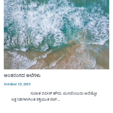
ಅಂತರಂಗದ ಅಲೆಗಳು
October 19, 2019
ಸುಜಾತ ರವೀಶ್ ಹೌದು. ಮನವೆಂಬುದು ಅದೆಷ್ಪೋ
ಲಕ್ಷ GBಗಳಾಗಿಂತ ಶಕ್ತಿಯುತ ಚಿಪ್.…