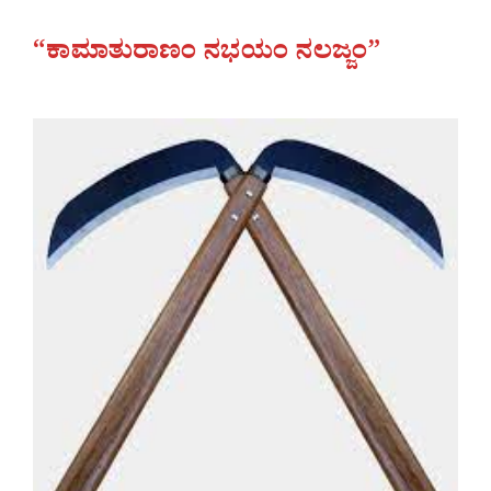
“ಕಾಮಾತುರಾಣಂ ನಭಯಂ ನಲಜ್ಜಂ”