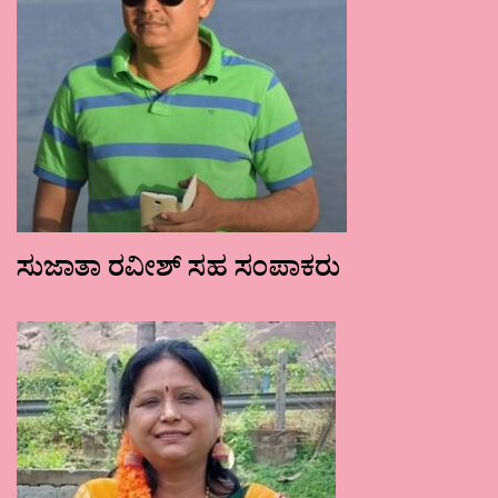
ಸುಜಾತಾ ರವೀಶ್ ಸಹ ಸಂಪಾಕರು