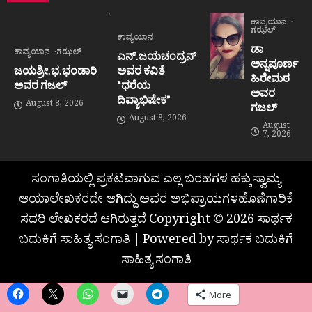
ಕಾವ್ಯಯಾನ
ಗಝಲ್
ಕಾವ್ಯಯಾನ
ಡಾ
ಕಾವ್ಯಯಾನ
ಗಝಲ್
ಎನ್.ಜಯಚಂದ್ರನ್
ಅನ್ನಪೂರ್ಣ
ಜಯಶ್ರೀ.ಭ.ಭಂಡಾರಿ
ಅವರ ಕವಿತೆ
ಹಿರೇಮಠ
ಅವರ ಗಜಲ್
“ಧರೆಯ
ಅವರ
ದಿವ್ಯಾಭಿಷೇಕ”
August 8, 2026
ಗಜಲ್
August 8, 2026
August
7, 2026
ಸಂಗಾತಿಯಲ್ಲಿ ಪ್ರಕಟವಾಗುವ ಎಲ್ಲ ಬರಹಗಳ ಹಕ್ಕುಸ್ವಾಮ್ಯ
ಆಯಾಲೇಖಕರದೇ ಆಗಿದ್ದು ಅವರ ಅಭಿಪ್ರಾಯಗಳಹೊಣೆಗಾರಿಕೆ
ಸದರಿ ಲೇಖಕರದೆ ಆಗಿರುತ್ತದೆ Copyright © 2026 ಸಾರ್ಥಕ
ಬದುಕಿಗೆ ಸಾಹಿತ್ಯ ಸಂಗಾತಿ | Powered by ಸಾರ್ಥಕ ಬದುಕಿಗೆ
ಸಾಹಿತ್ಯ ಸಂಗಾತಿ
More