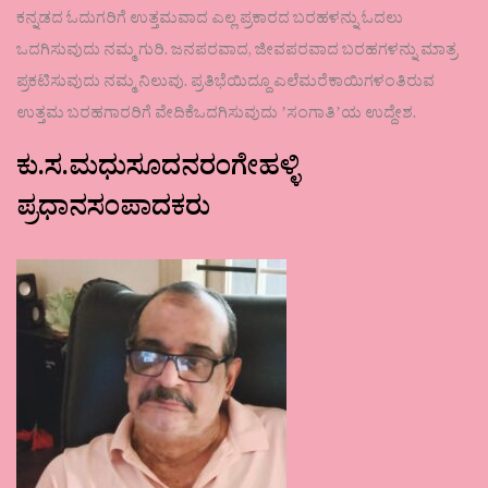
ಕನ್ನಡದ ಓದುಗರಿಗೆ ಉತ್ತಮವಾದ ಎಲ್ಲ ಪ್ರಕಾರದ ಬರಹಳನ್ನು ಓದಲು
ಒದಗಿಸುವುದು ನಮ್ಮ ಗುರಿ. ಜನಪರವಾದ, ಜೀವಪರವಾದ ಬರಹಗಳನ್ನು ಮಾತ್ರ
ಪ್ರಕಟಿಸುವುದು ನಮ್ಮ ನಿಲುವು. ಪ್ರತಿಭೆಯಿದ್ದೂ ಎಲೆಮರೆಕಾಯಿಗಳಂತಿರುವ
ಉತ್ತಮ ಬರಹಗಾರರಿಗೆ ವೇದಿಕೆಒದಗಿಸುವುದು ʼಸಂಗಾತಿʼಯ ಉದ್ದೇಶ.
ಕು.ಸ.ಮಧುಸೂದನರಂಗೇಹಳ್ಳಿ
ಪ್ರಧಾನಸಂಪಾದಕರು