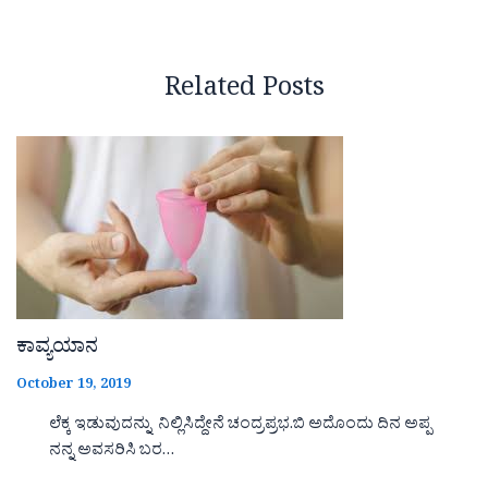
Related Posts
ಕಾವ್ಯಯಾನ
October 19, 2019
ಲೆಕ್ಕ ಇಡುವುದನ್ನು ನಿಲ್ಲಿಸಿದ್ದೇನೆ ಚಂದ್ರಪ್ರಭ.ಬಿ ಅದೊಂದು ದಿನ ಅಪ್ಪ
ನನ್ನ ಅವಸರಿಸಿ ಬರ…