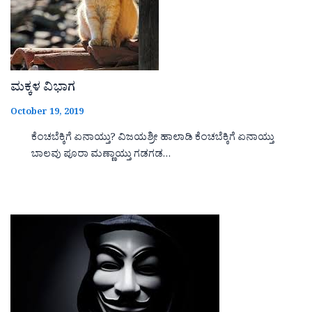
ಮಕ್ಕಳ ವಿಭಾಗ
October 19, 2019
ಕೆಂಚಬೆಕ್ಕಿಗೆ ಏನಾಯ್ತು? ವಿಜಯಶ್ರೀ ಹಾಲಾಡಿ ಕೆಂಚಬೆಕ್ಕಿಗೆ ಏನಾಯ್ತು
ಬಾಲವು ಪೂರಾ ಮಣ್ಣಾಯ್ತು ಗಡಗಡ…