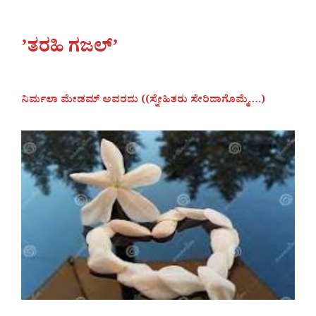
ʼತರಹಿ ಗಜಲ್ʼ
ನಿರ್ಮಲಾ ಮೇಡಮ್ ಅವರದು ((ಸ್ನೇಹಿತರು ಸೇರಿದಾಗೊಮ್ಮೆ….)