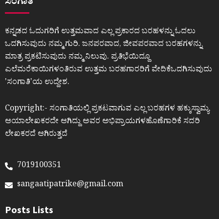
ಸಂಗಾತಿ
ಕನ್ನಡದ ಓದುಗರಿಗೆ ಉತ್ತಮವಾದ ಎಲ್ಲ ಪ್ರಕಾರದ ಬರಹಳನ್ನು ಓದಲು
ಒದಗಿಸುವುದು ನಮ್ಮ ಗುರಿ. ಜನಪರವಾದ, ಜೀವಪರವಾದ ಬರಹಗಳನ್ನು
ಮಾತ್ರ ಪ್ರಕಟಿಸುವುದು ನಮ್ಮ ನಿಲುವು. ಪ್ರತಿಭೆಯಿದ್ದೂ
ಎಲೆಮರೆಕಾಯಿಗಳಂತಿರುವ ಉತ್ತಮ ಬರಹಗಾರರಿಗೆ ವೇದಿಕೆಒದಗಿಸುವುದು
ʼಸಂಗಾತಿʼಯ ಉದ್ದೇಶ.
Copyright:- ಸಂಗಾತಿಯಲ್ಲಿ ಪ್ರಕಟವಾಗುವ ಎಲ್ಲ ಬರಹಗಳ ಹಕ್ಕುಸ್ವಾಮ್ಯ
ಆಯಾಲೇಖಕರದೇ ಆಗಿದ್ದು ಅವರ ಅಭಿಪ್ರಾಯಗಳಹೊಣೆಗಾರಿಕೆ ಸದರಿ
ಲೇಖಕರದೆ ಆಗಿರುತ್ತದೆ
7019100351
sangaatipatrike@gmail.com
Posts Lists