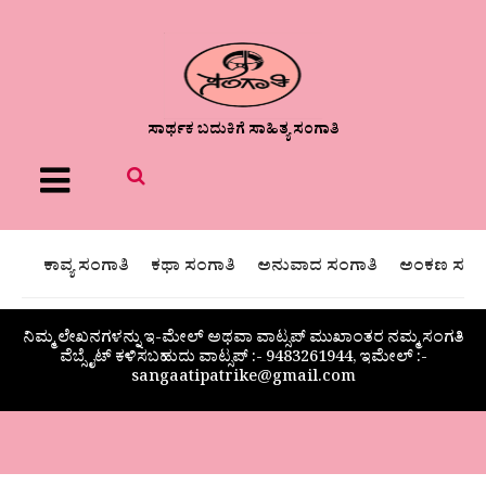
ಸಾರ್ಥಕ ಬದುಕಿಗೆ ಸಾಹಿತ್ಯ ಸಂಗಾತಿ
Menu
ಕಾವ್ಯ ಸಂಗಾತಿ
ಕಥಾ ಸಂಗಾತಿ
ಅನುವಾದ ಸಂಗಾತಿ
ಅಂಕಣ ಸಂಗಾ
ನಿಮ್ಮ ಲೇಖನಗಳನ್ನು ಇ-ಮೇಲ್ ಅಥವಾ ವಾಟ್ಸಪ್ ಮುಖಾಂತರ ನಮ್ಮ ಸಂಗತಿ
ವೆಬ್ಸೈಟ್ ಕಳಿಸಬಹುದು ವಾಟ್ಸಪ್‌ :- 9483261944, ಇಮೇಲ್ :-
sangaatipatrike@gmail.com