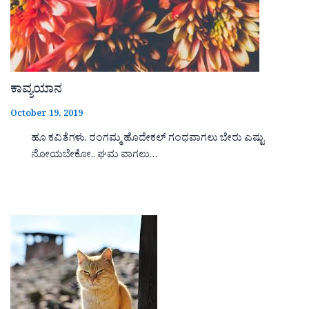
ಕಾವ್ಯಯಾನ
October 19, 2019
ಹೂ ಕವಿತೆಗಳು. ರಂಗಮ್ಮ ಹೊದೇಕಲ್ ಗಂಧವಾಗಲು ಬೇರು ಎಷ್ಟು
ನೋಯಬೇಕೋ.. ಘಮ ವಾಗಲು…