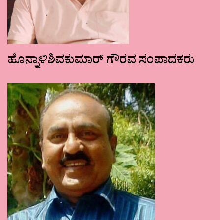
ಹೊನ್ನಾಳಿಶಿವಕುಮಾರ್ ಗೌರವ ಸಂಪಾದಕರು