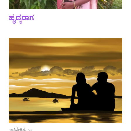
ಹೃದ್ಯರಾಗ
ಇರಬೇಕಿತ್ತು ನಾ