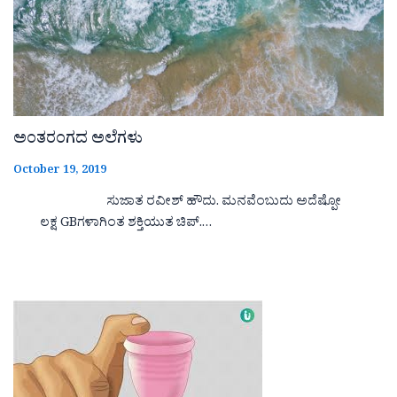
ಅಂತರಂಗದ ಅಲೆಗಳು
October 19, 2019
ಸುಜಾತ ರವೀಶ್ ಹೌದು. ಮನವೆಂಬುದು ಅದೆಷ್ಪೋ
ಲಕ್ಷ GBಗಳಾಗಿಂತ ಶಕ್ತಿಯುತ ಚಿಪ್.…