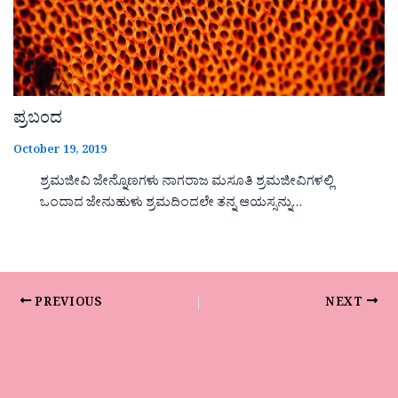
ಪ್ರಬಂದ
October 19, 2019
ಶ್ರಮಜೀವಿ ಜೇನ್ನೊಣಗಳು ನಾಗರಾಜ ಮಸೂತಿ ಶ್ರಮಜೀವಿಗಳಲ್ಲಿ
ಒಂದಾದ ಜೇನುಹುಳು ಶ್ರಮದಿಂದಲೇ ತನ್ನ ಆಯಸ್ಸನ್ನು…
PREVIOUS
NEXT