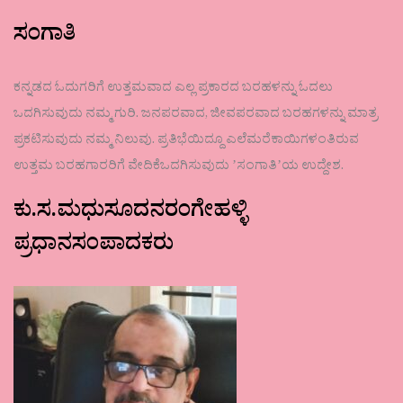
ಸಂಗಾತಿ
ಕನ್ನಡದ ಓದುಗರಿಗೆ ಉತ್ತಮವಾದ ಎಲ್ಲ ಪ್ರಕಾರದ ಬರಹಳನ್ನು ಓದಲು
ಒದಗಿಸುವುದು ನಮ್ಮ ಗುರಿ. ಜನಪರವಾದ, ಜೀವಪರವಾದ ಬರಹಗಳನ್ನು ಮಾತ್ರ
ಪ್ರಕಟಿಸುವುದು ನಮ್ಮ ನಿಲುವು. ಪ್ರತಿಭೆಯಿದ್ದೂ ಎಲೆಮರೆಕಾಯಿಗಳಂತಿರುವ
ಉತ್ತಮ ಬರಹಗಾರರಿಗೆ ವೇದಿಕೆಒದಗಿಸುವುದು ʼಸಂಗಾತಿʼಯ ಉದ್ದೇಶ.
ಕು.ಸ.ಮಧುಸೂದನರಂಗೇಹಳ್ಳಿ
ಪ್ರಧಾನಸಂಪಾದಕರು