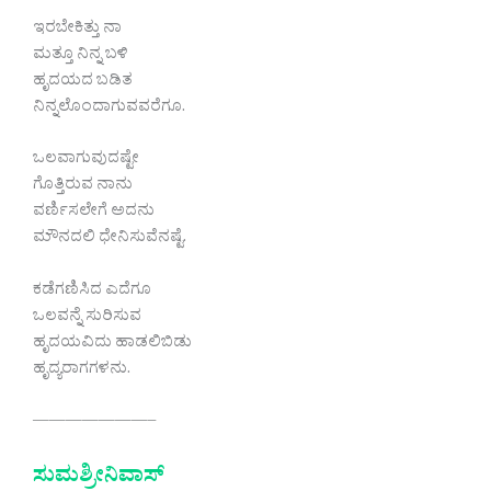
ಇರಬೇಕಿತ್ತು ನಾ
ಮತ್ತೂ ನಿನ್ನ ಬಳಿ
ಹೃದಯದ ಬಡಿತ
ನಿನ್ನಲೊಂದಾಗುವವರೆಗೂ.
ಒಲವಾಗುವುದಷ್ಟೇ
ಗೊತ್ತಿರುವ ನಾನು
ವರ್ಣಿಸಲೇಗೆ ಅದನು
ಮೌನದಲಿ ಧೇನಿಸುವೆನಷ್ಟೆ.
ಕಡೆಗಣಿಸಿದ ಎದೆಗೂ
ಒಲವನ್ನೆ ಸುರಿಸುವ
ಹೃದಯವಿದು ಹಾಡಲಿಬಿಡು
ಹೃದ್ಯರಾಗಗಳನು.
———————–
ಸುಮಶ್ರೀನಿವಾಸ್