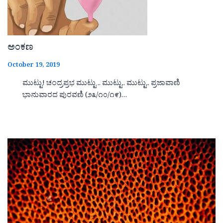
ಅಂಕಣ
October 19, 2019
ಮುಟ್ಟು! ಚಂದ್ರಪ್ರಭ ಮುಟ್ಟು .. ಮುಟ್ಟು.. ಮುಟ್ಟು.. ಪ್ರಜಾವಾಣಿ
ಭಾನುವಾರದ ಪುರವಣಿ (೨೩/೧೦/೧೯)…