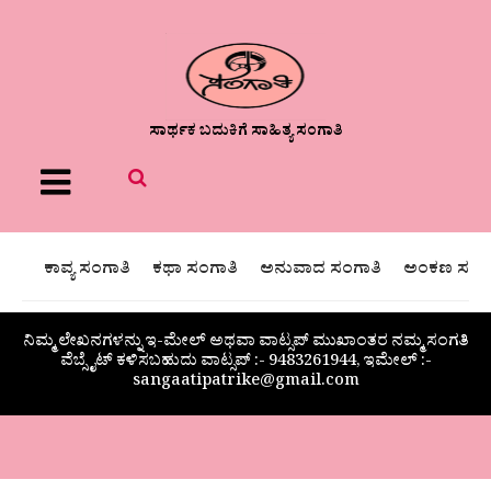
ಸಾರ್ಥಕ ಬದುಕಿಗೆ ಸಾಹಿತ್ಯ ಸಂಗಾತಿ
Menu
ಕಾವ್ಯ ಸಂಗಾತಿ
ಕಥಾ ಸಂಗಾತಿ
ಅನುವಾದ ಸಂಗಾತಿ
ಅಂಕಣ ಸಂಗಾ
ನಿಮ್ಮ ಲೇಖನಗಳನ್ನು ಇ-ಮೇಲ್ ಅಥವಾ ವಾಟ್ಸಪ್ ಮುಖಾಂತರ ನಮ್ಮ ಸಂಗತಿ
ವೆಬ್ಸೈಟ್ ಕಳಿಸಬಹುದು ವಾಟ್ಸಪ್‌ :- 9483261944, ಇಮೇಲ್ :-
sangaatipatrike@gmail.com