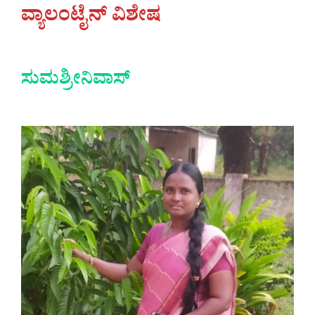
ವ್ಯಾಲಂಟೈನ್ ವಿಶೇಷ
ಸುಮಶ್ರೀನಿವಾಸ್