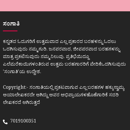
ಸಂಗಾತಿ
ಕನ್ನಡದ ಓದುಗರಿಗೆ ಉತ್ತಮವಾದ ಎಲ್ಲ ಪ್ರಕಾರದ ಬರಹಳನ್ನು ಓದಲು
ಒದಗಿಸುವುದು ನಮ್ಮ ಗುರಿ. ಜನಪರವಾದ, ಜೀವಪರವಾದ ಬರಹಗಳನ್ನು
ಮಾತ್ರ ಪ್ರಕಟಿಸುವುದು ನಮ್ಮ ನಿಲುವು. ಪ್ರತಿಭೆಯಿದ್ದೂ
ಎಲೆಮರೆಕಾಯಿಗಳಂತಿರುವ ಉತ್ತಮ ಬರಹಗಾರರಿಗೆ ವೇದಿಕೆಒದಗಿಸುವುದು
ʼಸಂಗಾತಿʼಯ ಉದ್ದೇಶ.
Copyright:- ಸಂಗಾತಿಯಲ್ಲಿ ಪ್ರಕಟವಾಗುವ ಎಲ್ಲ ಬರಹಗಳ ಹಕ್ಕುಸ್ವಾಮ್ಯ
ಆಯಾಲೇಖಕರದೇ ಆಗಿದ್ದು ಅವರ ಅಭಿಪ್ರಾಯಗಳಹೊಣೆಗಾರಿಕೆ ಸದರಿ
ಲೇಖಕರದೆ ಆಗಿರುತ್ತದೆ
7019100351