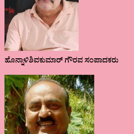
ಹೊನ್ನಾಳಿಶಿವಕುಮಾರ್ ಗೌರವ ಸಂಪಾದಕರು