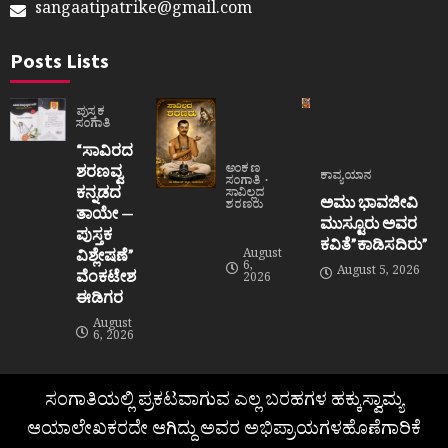
sangaatipatrike@gmail.com
Posts Lists
ಪುಸ್ತಕ
ಸಂಗಾತಿ
“ಸಾವಿರದ
ಶರಣವ್ವ
ಅಂಕಣ
ಕಾವ್ಯಯಾನ
ಸಂಗಾತಿ
ಕನ್ನಡದ
ಸಾವಿಲ್ಲದ
ಅಮು ಭಾವಜೀವಿ
ಶರಣರು
ತಾಯೇ —
ಮುಸ್ಟೂರು ಅವರ
ಪುಸ್ತಕ
ಕವಿತೆ”ಕಾಡಿಸದಿರು”
ವಿಶ್ಲೇಷಣೆ”
August
6,
August 5, 2026
ವೆಂಕಟೇಶ
2026
ಈಡಿಗರ
August
6, 2026
ಸಂಗಾತಿಯಲ್ಲಿ ಪ್ರಕಟವಾಗುವ ಎಲ್ಲ ಬರಹಗಳ ಹಕ್ಕುಸ್ವಾಮ್ಯ
ಆಯಾಲೇಖಕರದೇ ಆಗಿದ್ದು ಅವರ ಅಭಿಪ್ರಾಯಗಳಹೊಣೆಗಾರಿಕೆ