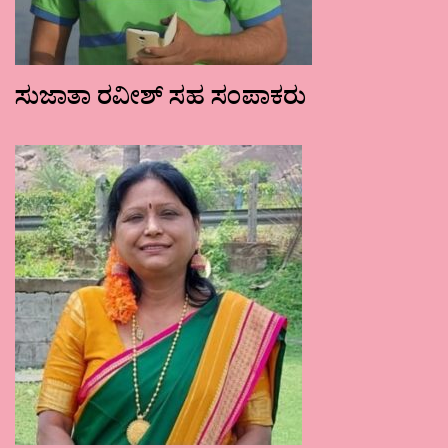
ಸುಜಾತಾ ರವೀಶ್ ಸಹ ಸಂಪಾಕರು