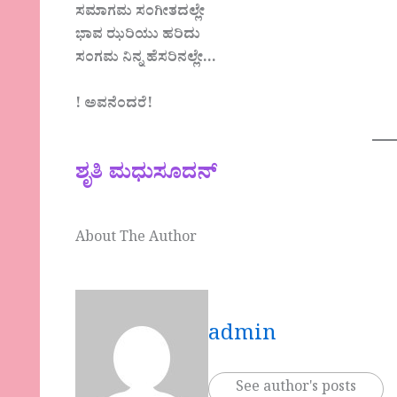
ಸಮಾಗಮ ಸಂಗೀತದಲ್ಲೇ
ಭಾವ ಝರಿಯು ಹರಿದು
ಸಂಗಮ ನಿನ್ನ ಹೆಸರಿನಲ್ಲೇ…
! ಅವನೆಂದರೆ!
ಶೃತಿ ಮಧುಸೂದನ್
About The Author
admin
See author's posts