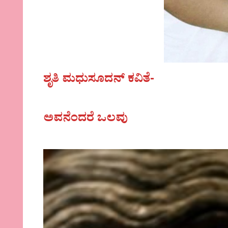
ಶೃತಿ ಮಧುಸೂದನ್ ಕವಿತೆ-
ಅವನೆಂದರೆ ಒಲವು