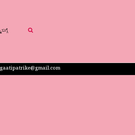
 ಬಗ್ಗೆ
 sangaatipatrike@gmail.com