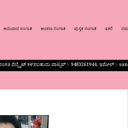
ಅನುವಾದ ಸಂಗಾತಿ
ಅಂಕಣ ಸಂಗಾತಿ
ಪುಸ್ತಕ ಸಂಗಾತಿ
ಇತರೆ
ನಮ್ಮ
ಂಗತಿ ವೆಬ್ಸೈಟ್ ಕಳಿಸಬಹುದು ವಾಟ್ಸಪ್‌ :- 9483261944, ಇಮೇಲ್ :-