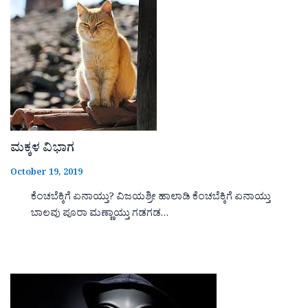
ಮಕ್ಕಳ ವಿಭಾಗ
October 19, 2019
ಕೆಂಚಬೆಕ್ಕಿಗೆ ಏನಾಯ್ತು? ವಿಜಯಶ್ರೀ ಹಾಲಾಡಿ ಕೆಂಚಬೆಕ್ಕಿಗೆ ಏನಾಯ್ತು
ಬಾಲವು ಪೂರಾ ಮಣ್ಣಾಯ್ತು ಗಡಗಡ…