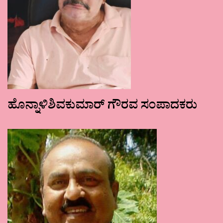
ಹೊನ್ನಾಳಿಶಿವಕುಮಾರ್ ಗೌರವ ಸಂಪಾದಕರು