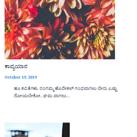
ಕಾವ್ಯಯಾನ
October 19, 2019
ಹೂ ಕವಿತೆಗಳು. ರಂಗಮ್ಮ ಹೊದೇಕಲ್ ಗಂಧವಾಗಲು ಬೇರು ಎಷ್ಟು
ನೋಯಬೇಕೋ.. ಘಮ ವಾಗಲು…