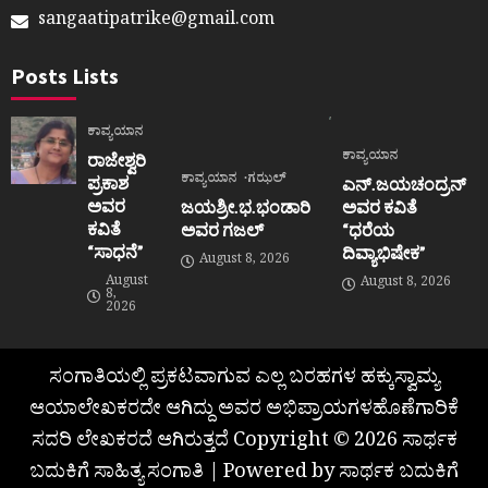
sangaatipatrike@gmail.com
Posts Lists
ಕಾವ್ಯಯಾನ
ಕಾವ್ಯಯಾನ
ರಾಜೇಶ್ವರಿ
ಕಾವ್ಯಯಾನ
ಗಝಲ್
ಪ್ರಕಾಶ
ಎನ್.ಜಯಚಂದ್ರನ್
ಅವರ
ಜಯಶ್ರೀ.ಭ.ಭಂಡಾರಿ
ಅವರ ಕವಿತೆ
ಕವಿತೆ
ಅವರ ಗಜಲ್
“ಧರೆಯ
“ಸಾಧನೆ”
ದಿವ್ಯಾಭಿಷೇಕ”
August 8, 2026
August
August 8, 2026
8,
2026
ಸಂಗಾತಿಯಲ್ಲಿ ಪ್ರಕಟವಾಗುವ ಎಲ್ಲ ಬರಹಗಳ ಹಕ್ಕುಸ್ವಾಮ್ಯ
ಆಯಾಲೇಖಕರದೇ ಆಗಿದ್ದು ಅವರ ಅಭಿಪ್ರಾಯಗಳಹೊಣೆಗಾರಿಕೆ
ಸದರಿ ಲೇಖಕರದೆ ಆಗಿರುತ್ತದೆ Copyright © 2026 ಸಾರ್ಥಕ
ಬದುಕಿಗೆ ಸಾಹಿತ್ಯ ಸಂಗಾತಿ | Powered by ಸಾರ್ಥಕ ಬದುಕಿಗೆ