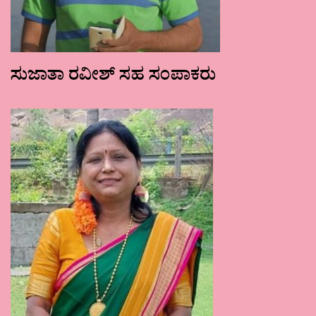
ಸುಜಾತಾ ರವೀಶ್ ಸಹ ಸಂಪಾಕರು