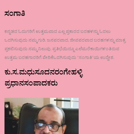
ಸಂಗಾತಿ
ಕನ್ನಡದ ಓದುಗರಿಗೆ ಉತ್ತಮವಾದ ಎಲ್ಲ ಪ್ರಕಾರದ ಬರಹಳನ್ನು ಓದಲು
ಒದಗಿಸುವುದು ನಮ್ಮ ಗುರಿ. ಜನಪರವಾದ, ಜೀವಪರವಾದ ಬರಹಗಳನ್ನು ಮಾತ್ರ
ಪ್ರಕಟಿಸುವುದು ನಮ್ಮ ನಿಲುವು. ಪ್ರತಿಭೆಯಿದ್ದೂ ಎಲೆಮರೆಕಾಯಿಗಳಂತಿರುವ
ಉತ್ತಮ ಬರಹಗಾರರಿಗೆ ವೇದಿಕೆಒದಗಿಸುವುದು ʼಸಂಗಾತಿʼಯ ಉದ್ದೇಶ.
ಕು.ಸ.ಮಧುಸೂದನರಂಗೇಹಳ್ಳಿ
ಪ್ರಧಾನಸಂಪಾದಕರು