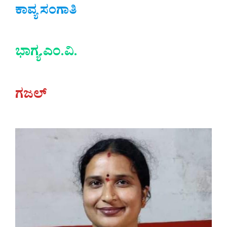
ಕಾವ್ಯ ಸಂಗಾತಿ
ಭಾಗ್ಯ.ಎಂ.ವಿ.
ಗಜಲ್