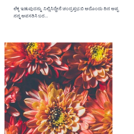
ಲೆಕ್ಕ ಇಡುವುದನ್ನು ನಿಲ್ಲಿಸಿದ್ದೇನೆ ಚಂದ್ರಪ್ರಭ.ಬಿ ಅದೊಂದು ದಿನ ಅಪ್ಪ
ನನ್ನ ಅವಸರಿಸಿ ಬರ…