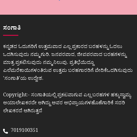
ಸಂಗಾತಿ
ಕನ್ನಡದ ಓದುಗರಿಗೆ ಉತ್ತಮವಾದ ಎಲ್ಲ ಪ್ರಕಾರದ ಬರಹಳನ್ನು ಓದಲು
ಒದಗಿಸುವುದು ನಮ್ಮ ಗುರಿ. ಜನಪರವಾದ, ಜೀವಪರವಾದ ಬರಹಗಳನ್ನು
ಮಾತ್ರ ಪ್ರಕಟಿಸುವುದು ನಮ್ಮ ನಿಲುವು. ಪ್ರತಿಭೆಯಿದ್ದೂ
ಎಲೆಮರೆಕಾಯಿಗಳಂತಿರುವ ಉತ್ತಮ ಬರಹಗಾರರಿಗೆ ವೇದಿಕೆಒದಗಿಸುವುದು
ʼಸಂಗಾತಿʼಯ ಉದ್ದೇಶ.
Copyright:- ಸಂಗಾತಿಯಲ್ಲಿ ಪ್ರಕಟವಾಗುವ ಎಲ್ಲ ಬರಹಗಳ ಹಕ್ಕುಸ್ವಾಮ್ಯ
ಆಯಾಲೇಖಕರದೇ ಆಗಿದ್ದು ಅವರ ಅಭಿಪ್ರಾಯಗಳಹೊಣೆಗಾರಿಕೆ ಸದರಿ
ಲೇಖಕರದೆ ಆಗಿರುತ್ತದೆ
7019100351