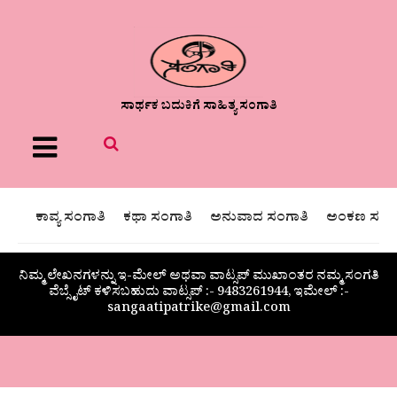
ಸಾರ್ಥಕ ಬದುಕಿಗೆ ಸಾಹಿತ್ಯ ಸಂಗಾತಿ
Menu
ಕಾವ್ಯ ಸಂಗಾತಿ
ಕಥಾ ಸಂಗಾತಿ
ಅನುವಾದ ಸಂಗಾತಿ
ಅಂಕಣ ಸಂಗಾ
ನಿಮ್ಮ ಲೇಖನಗಳನ್ನು ಇ-ಮೇಲ್ ಅಥವಾ ವಾಟ್ಸಪ್ ಮುಖಾಂತರ ನಮ್ಮ ಸಂಗತಿ
ವೆಬ್ಸೈಟ್ ಕಳಿಸಬಹುದು ವಾಟ್ಸಪ್‌ :- 9483261944, ಇಮೇಲ್ :-
sangaatipatrike@gmail.com