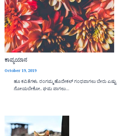
ಕಾವ್ಯಯಾನ
October 19, 2019
ಹೂ ಕವಿತೆಗಳು. ರಂಗಮ್ಮ ಹೊದೇಕಲ್ ಗಂಧವಾಗಲು ಬೇರು ಎಷ್ಟು
ನೋಯಬೇಕೋ.. ಘಮ ವಾಗಲು…