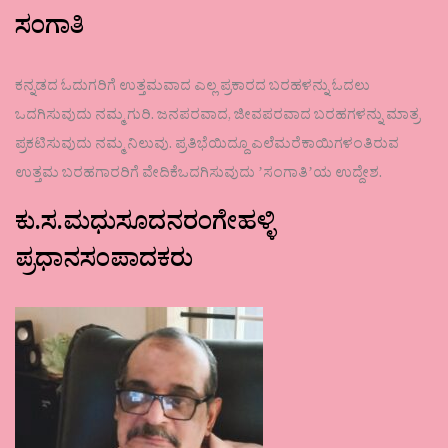
ಸಂಗಾತಿ
ಕನ್ನಡದ ಓದುಗರಿಗೆ ಉತ್ತಮವಾದ ಎಲ್ಲ ಪ್ರಕಾರದ ಬರಹಳನ್ನು ಓದಲು
ಒದಗಿಸುವುದು ನಮ್ಮ ಗುರಿ. ಜನಪರವಾದ, ಜೀವಪರವಾದ ಬರಹಗಳನ್ನು ಮಾತ್ರ
ಪ್ರಕಟಿಸುವುದು ನಮ್ಮ ನಿಲುವು. ಪ್ರತಿಭೆಯಿದ್ದೂ ಎಲೆಮರೆಕಾಯಿಗಳಂತಿರುವ
ಉತ್ತಮ ಬರಹಗಾರರಿಗೆ ವೇದಿಕೆಒದಗಿಸುವುದು ʼಸಂಗಾತಿʼಯ ಉದ್ದೇಶ.
ಕು.ಸ.ಮಧುಸೂದನರಂಗೇಹಳ್ಳಿ
ಪ್ರಧಾನಸಂಪಾದಕರು