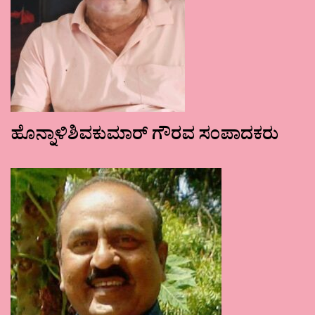
ಹೊನ್ನಾಳಿಶಿವಕುಮಾರ್ ಗೌರವ ಸಂಪಾದಕರು