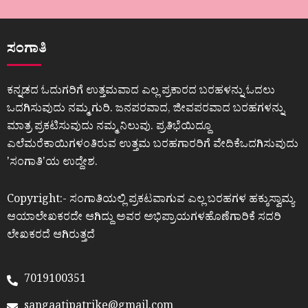
ಸಂಗಾತಿ
ಕನ್ನಡದ ಓದುಗರಿಗೆ ಉತ್ತಮವಾದ ಎಲ್ಲ ಪ್ರಕಾರದ ಬರಹಳನ್ನು ಓದಲು
ಒದಗಿಸುವುದು ನಮ್ಮ ಗುರಿ. ಜನಪರವಾದ, ಜೀವಪರವಾದ ಬರಹಗಳನ್ನು
ಮಾತ್ರ ಪ್ರಕಟಿಸುವುದು ನಮ್ಮ ನಿಲುವು. ಪ್ರತಿಭೆಯಿದ್ದೂ
ಎಲೆಮರೆಕಾಯಿಗಳಂತಿರುವ ಉತ್ತಮ ಬರಹಗಾರರಿಗೆ ವೇದಿಕೆಒದಗಿಸುವುದು
ʼಸಂಗಾತಿʼಯ ಉದ್ದೇಶ.
Copyright:- ಸಂಗಾತಿಯಲ್ಲಿ ಪ್ರಕಟವಾಗುವ ಎಲ್ಲ ಬರಹಗಳ ಹಕ್ಕುಸ್ವಾಮ್ಯ
ಆಯಾಲೇಖಕರದೇ ಆಗಿದ್ದು ಅವರ ಅಭಿಪ್ರಾಯಗಳಹೊಣೆಗಾರಿಕೆ ಸದರಿ
ಲೇಖಕರದೆ ಆಗಿರುತ್ತದೆ
7019100351
sangaatipatrike@gmail.com