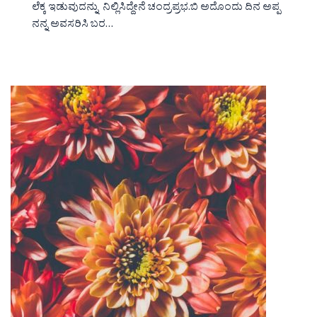
ಲೆಕ್ಕ ಇಡುವುದನ್ನು ನಿಲ್ಲಿಸಿದ್ದೇನೆ ಚಂದ್ರಪ್ರಭ.ಬಿ ಅದೊಂದು ದಿನ ಅಪ್ಪ
ನನ್ನ ಅವಸರಿಸಿ ಬರ…