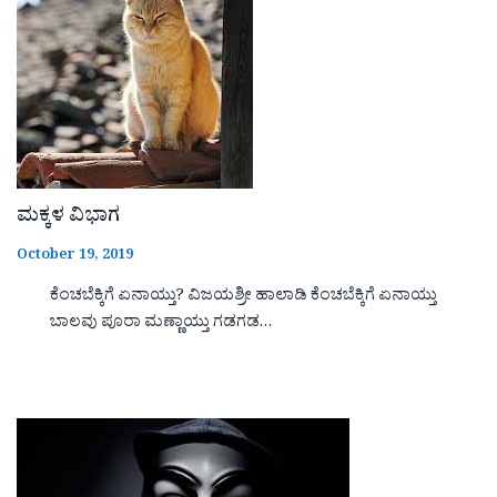
ಮಕ್ಕಳ ವಿಭಾಗ
October 19, 2019
ಕೆಂಚಬೆಕ್ಕಿಗೆ ಏನಾಯ್ತು? ವಿಜಯಶ್ರೀ ಹಾಲಾಡಿ ಕೆಂಚಬೆಕ್ಕಿಗೆ ಏನಾಯ್ತು
ಬಾಲವು ಪೂರಾ ಮಣ್ಣಾಯ್ತು ಗಡಗಡ…