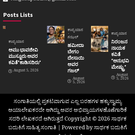
Posts Lists
ಕಾವ್ಯಯಾನ
ಕಾವ್ಯಯಾನ
ಗಝಲ್
ನಿರಂಜನ
ಕಾವ್ಯಯಾನ
ಹಮೀದಾ
ನಾಯಕ
ಅಮು ಭಾವಜೀವಿ
ಬೇಗಂ
ಕವಿತೆ
ಮುಸ್ಟೂರು ಅವರ
ದೇಸಾಯಿ
“ಅನುಭವಿ
ಕವಿತೆ”ಕಾಡಿಸದಿರು”
ಅವರ
ಮೇಷ್ಟ್ರು”
ಗಜಲ್
August 5, 2026
August
August
5, 2026
5, 2026
ಸಂಗಾತಿಯಲ್ಲಿ ಪ್ರಕಟವಾಗುವ ಎಲ್ಲ ಬರಹಗಳ ಹಕ್ಕುಸ್ವಾಮ್ಯ
ಆಯಾಲೇಖಕರದೇ ಆಗಿದ್ದು ಅವರ ಅಭಿಪ್ರಾಯಗಳಹೊಣೆಗಾರಿಕೆ
ಸದರಿ ಲೇಖಕರದೆ ಆಗಿರುತ್ತದೆ Copyright © 2026 ಸಾರ್ಥಕ
ಬದುಕಿಗೆ ಸಾಹಿತ್ಯ ಸಂಗಾತಿ | Powered by ಸಾರ್ಥಕ ಬದುಕಿಗೆ