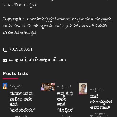
ʼಸಂಗಾತಿʼಯ ಉದ್ದೇಶ.
Copyright:- ಸಂಗಾತಿಯಲ್ಲಿ ಪ್ರಕಟವಾಗುವ ಎಲ್ಲ ಬರಹಗಳ ಹಕ್ಕುಸ್ವಾಮ್ಯ
ಆಯಾಲೇಖಕರದೇ ಆಗಿದ್ದು ಅವರ ಅಭಿಪ್ರಾಯಗಳಹೊಣೆಗಾರಿಕೆ ಸದರಿ
ಲೇಖಕರದೆ ಆಗಿರುತ್ತದೆ
7019100351
sangaatipatrike@gmail.com
Posts Lists
ನಿಮ್ಮೊಂದಿಗೆ
ಕಾವ್ಯಯಾನ
ಕಾವ್ಯಯಾನ
ದಯಾನಂದ ಮ.
ಕಾವ್ಯ ಸುಧೆ
ವಾಣಿ
ಪಾಟೀಲ ಅವರ
ಅವರ
ಯಡಹಳ್ಳಿಮಠ
ಕವಿತೆ
ಕವಿತೆ
ಅವರ ಗಜಲ್
“ಮರೆಯಬೇಕು?”
“ತೊಟ್ಟಿಲು”
August 9,