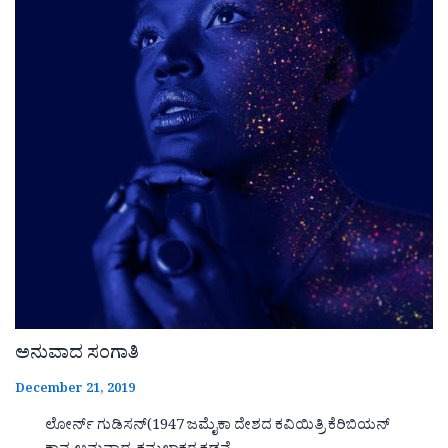
ಅನುವಾದ ಸಂಗಾತಿ
December 21, 2019
ಲೋರ್ನ್ ಗುಡಿಸನ್(1947 ಜಮೈಕಾ ದೇಶದ ಕವಿಯಿತ್ರಿ ಕೆರಿಬಿಯನ್