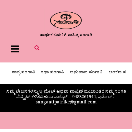
ಸಾರ್ಥಕ ಬದುಕಿಗೆ ಸಾಹಿತ್ಯ ಸಂಗಾತಿ
Menu
ಕಾವ್ಯ ಸಂಗಾತಿ
ಕಥಾ ಸಂಗಾತಿ
ಅನುವಾದ ಸಂಗಾತಿ
ಅಂಕಣ ಸಂಗಾ
ನಿಮ್ಮ ಲೇಖನಗಳನ್ನು ಇ-ಮೇಲ್ ಅಥವಾ ವಾಟ್ಸಪ್ ಮುಖಾಂತರ ನಮ್ಮ ಸಂಗತಿ
ವೆಬ್ಸೈಟ್ ಕಳಿಸಬಹುದು ವಾಟ್ಸಪ್‌ :- 9483261944, ಇಮೇಲ್ :-
sangaatipatrike@gmail.com