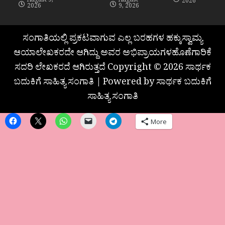
August 9,
August
2026
2026
9, 2026
ಸಂಗಾತಿಯಲ್ಲಿ ಪ್ರಕಟವಾಗುವ ಎಲ್ಲ ಬರಹಗಳ ಹಕ್ಕುಸ್ವಾಮ್ಯ
ಆಯಾಲೇಖಕರದೇ ಆಗಿದ್ದು ಅವರ ಅಭಿಪ್ರಾಯಗಳಹೊಣೆಗಾರಿಕೆ
ಸದರಿ ಲೇಖಕರದೆ ಆಗಿರುತ್ತದೆ Copyright © 2026 ಸಾರ್ಥಕ
ಬದುಕಿಗೆ ಸಾಹಿತ್ಯ ಸಂಗಾತಿ | Powered by ಸಾರ್ಥಕ ಬದುಕಿಗೆ
ಸಾಹಿತ್ಯ ಸಂಗಾತಿ
More