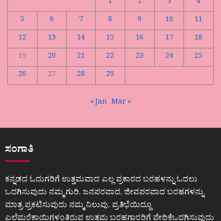
1
2
3
4
5
6
7
8
9
10
11
12
13
14
15
16
17
18
19
20
21
22
23
24
25
26
27
28
29
« Jan
Mar »
ಸಂಗಾತಿ
ಕನ್ನಡದ ಓದುಗರಿಗೆ ಉತ್ತಮವಾದ ಎಲ್ಲ ಪ್ರಕಾರದ ಬರಹಳನ್ನು ಓದಲು
ಒದಗಿಸುವುದು ನಮ್ಮ ಗುರಿ. ಜನಪರವಾದ, ಜೀವಪರವಾದ ಬರಹಗಳನ್ನು
ಮಾತ್ರ ಪ್ರಕಟಿಸುವುದು ನಮ್ಮ ನಿಲುವು. ಪ್ರತಿಭೆಯಿದ್ದೂ
ಎಲೆಮರೆಕಾಯಿಗಳಂತಿರುವ ಉತ್ತಮ ಬರಹಗಾರರಿಗೆ ವೇದಿಕೆಒದಗಿಸುವುದು