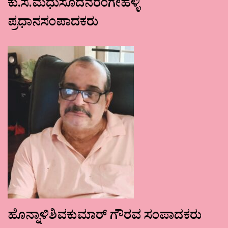
ಕು.ಸ.ಮಧುಸೂದನರಂಗೇಹಳ್ಳಿ
ಪ್ರಧಾನಸಂಪಾದಕರು
ಹೊನ್ನಾಳಿಶಿವಕುಮಾರ್ ಗೌರವ ಸಂಪಾದಕರು