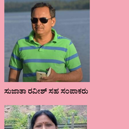
ಸುಜಾತಾ ರವೀಶ್ ಸಹ ಸಂಪಾಕರು