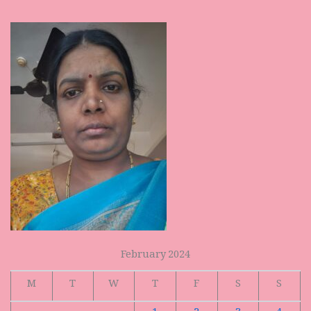
February 2024
M
T
W
T
F
S
S