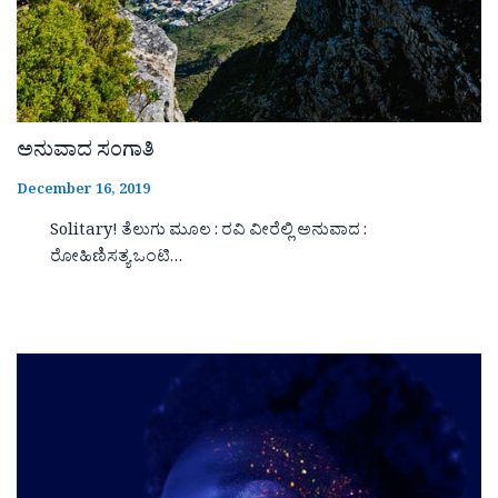
ಅನುವಾದ ಸಂಗಾತಿ
December 16, 2019
Solitary! ತೆಲುಗು ಮೂಲ : ರವಿ ವೀರೆಲ್ಲಿ ಅನುವಾದ :
ರೋಹಿಣಿಸತ್ಯ ಒಂಟಿ…