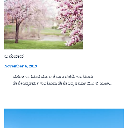
ಅನುವಾದ
November 6, 2019
ವಸಂತನಾಗಮನ ಮೂಲ ತೆಲುಗು ರಚನೆ: ಗುಂಟೂರು
ಶೇಷೇಂದ್ರಶರ್ಮ ಗುಂಟೂರು ಶೇಷೇಂದ್ರ ಶರ್ಮಾ ಬಿ.ಏ.ಬಿ.ಯಲ್…