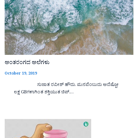
ಅಂತರಂಗದ ಅಲೆಗಳು
October 19, 2019
ಸುಜಾತ ರವೀಶ್ ಹೌದು. ಮನವೆಂಬುದು ಅದೆಷ್ಪೋ
ಲಕ್ಷ GBಗಳಾಗಿಂತ ಶಕ್ತಿಯುತ ಚಿಪ್.…