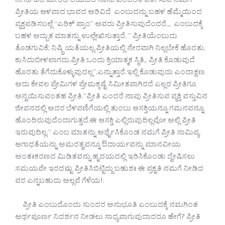
ನೀನು ಹದ ಮೀರದ ಲಯ‌ದಲಿ ನಾನು ಎಂಬಂತೆ ವರ್ತಿಸುವ ನಮಗೆ
ಪ್ರೀತಿಯ ಆಳವಾದ ಭಾವದ ಅರಿವಿದೆ ಎಂಬುದನ್ನು ಬಹಳ ಹೆಮ್ಮೆಯಿಂದ
ವ್ಯಕ್ತಪಡಿಸಬಲ್ಲೆ “ಎರಿಕ್ ಪ್ರಾಂ” ಅವರು ಪ್ರೀತಿಸುವುದೆಂದರೆ,,, ಎಂಬುದಕ್ಕೆ
ಬಹಳ ಅದ್ಬುತ ಮಾತನ್ನು ಉಲ್ಲೇಖಿಸುತ್ತಾರೆ. ” ಪ್ರೀತಿಯೆಂಬುದು
ತೊಡಗುವಿಕೆ; ನಿಷ್ಕ್ರಿಯತೆಯಲ್ಲ,ಪ್ರೀತಿಯಲ್ಲಿ ನೇರವಾಗಿ ನಿಲ್ಲಬೇಕೆ ಹೊರತು,
ಕುಸಿದುಬೀಳಲಾಗದು,ಪ್ರೀತಿ ಒಂದು ‌ಕ್ರಿಯಾತ್ಮಕ ಸ್ಥಿತಿ,, ಪ್ರೀತಿ ಕೊಡುವುದೆ
ಹೊರತು ತೆಗೆದುಕೊಳ್ಳುವುದಲ್ಲ”.ಎನ್ನುತ್ತಾರೆ.ಇಲ್ಲಿ ಕೊಡುವುದು ಎಂದಾಕ್ಷಣ
ಅದು ಕೇವಲ ಪ್ರೇಮಿಗಳ ಪ್ರೇಮಕ್ಕಷ್ಟೆ ಸಿಮೀತವಾಗಿರದೆ ಎಲ್ಲರ ಪ್ರೀತಿಗೂ
ಅನ್ವಯಿಸುವಂತಹ ಪ್ರೀತಿ.”ಪ್ರೀತಿ ಎಂದರೆ ನಾವು ಪ್ರೀತಿಸುವ ವ್ಯಕ್ತಿ ವಸ್ತುವಿನ
ಜೀವನದಲ್ಲಿ ಅದರ ಬೆಳವಣಿಗೆಯಲ್ಲಿ ತುಂಬು ಆಸಕ್ತಿಯನ್ನೂ ಗಮನವನ್ನೂ
ಹೊಂದಿರುವುದೆಂದಾಗುತ್ತದೆ.ಈ ಆಸಕ್ತಿ ಎಲ್ಲಿರುವುದಿಲ್ಲವೋ ಅಲ್ಲಿ ಪ್ರೀತಿ
ಇರುವುದಿಲ್ಲ.” ಎಂಬ ಮಾತನ್ನು ಅರ್ಥೈಸಿಕೊಂಡ ನಮಗೆ ಪ್ರೀತಿ ಸಾಮಿಪ್ಯ
ಆಗಾಧತೆಯನ್ನು ಅಮರತ್ವವನ್ನೂ ಔದಾರ್ಯವನ್ನು ಮಾನವೀಯ
ಅಂತಃಕರಣದ ಮಿಡಿತವನ್ನು ಹೃದಯದಲ್ಲಿ ಇರಿಸಿಕೊಂಡು ದ್ವೇಷಿಸಲು
ಸಮಯವೇ ಇರದಷ್ಟು ಪ್ರೀತಿಸಿಬಿಟ್ಟಿದ್ದು ಬಹುಶಃ ಈ ಪ್ರಕೃತಿ ನಮಗೆ ನೀಡಿದ
ವರ ಎನ್ನಬಹುದು ಅಲ್ಲವೆ ಗೆಳೆಯ!.
ಪ್ರೀತಿ ಎಂಬುದೊಂದು ಸುಂದರ ಅನುಭೂತಿ ಎಂಬುದಕ್ಕೆ ನಮಗಿಂತ
ಅರ್ಥಪೂರ್ಣ ನಿದರ್ಶನ ನೀಡಲು ಸಾಧ್ಯವಾಗುವುದಾದರೂ ಹೇಗೆ? ಪ್ರೀತಿ