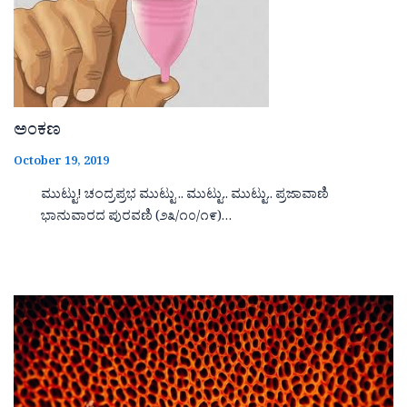
ಅಂಕಣ
October 19, 2019
ಮುಟ್ಟು! ಚಂದ್ರಪ್ರಭ ಮುಟ್ಟು .. ಮುಟ್ಟು.. ಮುಟ್ಟು.. ಪ್ರಜಾವಾಣಿ
ಭಾನುವಾರದ ಪುರವಣಿ (೨೩/೧೦/೧೯)…