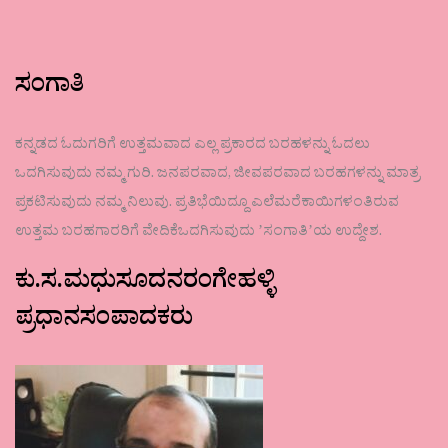
ಸಂಗಾತಿ
ಕನ್ನಡದ ಓದುಗರಿಗೆ ಉತ್ತಮವಾದ ಎಲ್ಲ ಪ್ರಕಾರದ ಬರಹಳನ್ನು ಓದಲು
ಒದಗಿಸುವುದು ನಮ್ಮ ಗುರಿ. ಜನಪರವಾದ, ಜೀವಪರವಾದ ಬರಹಗಳನ್ನು ಮಾತ್ರ
ಪ್ರಕಟಿಸುವುದು ನಮ್ಮ ನಿಲುವು. ಪ್ರತಿಭೆಯಿದ್ದೂ ಎಲೆಮರೆಕಾಯಿಗಳಂತಿರುವ
ಉತ್ತಮ ಬರಹಗಾರರಿಗೆ ವೇದಿಕೆಒದಗಿಸುವುದು ʼಸಂಗಾತಿʼಯ ಉದ್ದೇಶ.
ಕು.ಸ.ಮಧುಸೂದನರಂಗೇಹಳ್ಳಿ
ಪ್ರಧಾನಸಂಪಾದಕರು