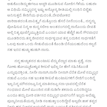
ಆತುಕೊಂಡಿದ್ದು ಈಗಲೂ ಅಚ್ಚರಿ ಮೂಡಿಸುವ ಸೋಜಿಗ ಗೆಳೆಯ. ಬಹುಶಃ
ಆ ವಿಧಿಯೆ ನಮ್ಮಿಬ್ಬರನ್ನ ಇಷ್ಟು ಅನ್ಯೋನ್ಯ ರೀತಿಯಲ್ಲಿ ಸಂಧಿಸಿ ಬಿಟ್ಟಿತು
ಅನಿಸುತ್ತದೆ. ಕೇದಿಗೆಯ ಘಮದಂತೆ,,ದೇವಲೋಕದ
ಪಾರಿಜಾತದಂತೆ,ಪಾವಿತ್ರ್ಯಗೆ ಮತ್ತೊಂದು ಹೆಸರೆ ನೀನೆಂಬಂತೆ,,, ನನ್ನನ್ನು
ಪೋಷಿಸುವ ನಿನ್ನ ಆ ಶುದ್ದ ಸಲೀಲ ಅಂತರಂಗದಲ್ಲಿ ನಾನೊಂದು ದೇವತೆ‌
ಅಲ್ಲಿ ನಿತ್ಯ ಪೂಜೆಗೈಯ್ಯುತ್ತಿರುವೆ ಎಂದಾಗ‌ ಯಾವ ಹೆಣ್ಣಿಗೆ ತಾನೆ ಗೌರವಾಧರ
ಮೂಡದಿರದು.ತನ್ನ ಜೀವನದ ಸಾರ್ಥಕ್ಯ ಭಾವ ತನ್ನ ಬದುಕಿನ ಸಾರ್ಥಕತೆಗೆ
ಒಲವು ಕೂಡ ಒಂದು ಸೇತುವೆಯಂತೆ‌ ಕೊಂಡಿ ಬೆಸೆಯಬಹುದೆಂಬ ಕಲ್ಪನೆ
ಸಹ ಇರದ ಹುಚ್ಚು ಹುಡುಗಿ ನಾನು.
ನನ್ನ ಹುಚ್ಚುತನದ ತುಂಟಾಟ ಪೆದ್ದು ಪೆದ್ದಾದ ಮಾತು ಪ್ರಶ್ನೆ,, ಸದಾ
ಗೋಳು ಹೋಯ್ದುಕೊಳ್ಳುವ ಕೀಟಲೆ ಇವೆಲ್ಲ ನೀ ಹೇಗೆ ಸಹಿಸಿಕೊಂಡೆ
ಎನ್ನುವುದಕ್ಕಿಂತ,, ನೀನೇ ನಾನಾಗಿ,ನಾನೇ ನೀನಾಗಿ ಬೆರೆತ ಮೇಲೆ ನಮ್ಮಿಬ್ಬರ
ನಡುವೆ ಎಂದೂ ಸಹ ಇಂತಹ ಕೀಟಲೆ ತುಂಟಾಟಗಳಿಗೆ ರೇಜಿಗೆ ಬಂದಿದ್ದೆ
ಇಲ್ಲ.ನಿನ್ನ ಮೌನದಲ್ಲೂ,ನಿನ್ನ ಮಾತಿನಲ್ಲೂ ಸದಾ ಭಾವದಲ್ಲಿ ಬೆರೆತ
ಗಂಧವಾದ ಮೇಲೆ ಮುಂದಿನ ನಡೆ ನುಡಿಗೇ ತಕರಾರು ಏನಿರದಿದ್ದರೂ
ಎಂದೂ ಹದ್ದು ಮೀರಿ‌ ವರ್ತಿಸದ ನಮ್ಮಿಬ್ಬರ ಭಾವಗಂಗೆಗೆ ಇಬ್ಬರು ಅದೆಷ್ಟು
ಪೂಜ್ಯನೀಯತೆಯನ್ನು ನೀಡಿ ಸಲಹುತ್ತಾ ಬಂದಿದ್ದೇವೆ ಅಲ್ಲವೇ.ತಾಳ ತಪ್ಪದ