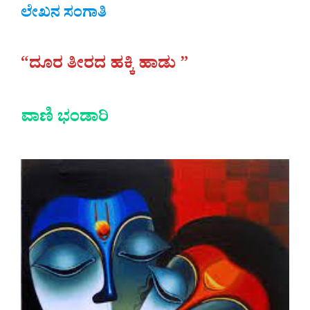
ಲೇಖನ ಸಂಗಾತಿ
“ದೂರ ತೀರದ ಹಕ್ಕಿ ಹಾಡು ”
ವಾಣಿ ಭಂಡಾರಿ