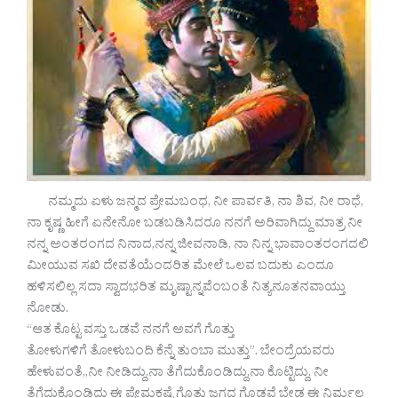
ನಮ್ಮದು ಏಳು ಜನ್ಮದ ಪ್ರೇಮಬಂಧ, ನೀ ಪಾರ್ವತಿ, ನಾ ಶಿವ, ನೀ ರಾಧೆ,
ನಾ ಕೃಷ್ಣ ಹೀಗೆ ಏನೇನೋ ಬಡಬಡಿಸಿದರೂ ನನಗೆ ಅರಿವಾಗಿದ್ದು ಮಾತ್ರ ನೀ
ನನ್ನ ಅಂತರಂಗದ ನಿನಾದ,ನನ್ನ ಜೀವನಾಡಿ, ನಾ ನಿನ್ನ ಭಾವಾಂತರಂಗದಲಿ‌
ಮೀಯುವ ಸಖಿ ದೇವತೆಯೆಂದರಿತ ಮೇಲೆ ಒಲವ ಬದುಕು ಎಂದೂ
ಹಳಿಸಲಿಲ್ಲ ಸದಾ ಸ್ವಾದಭರಿತ ಮೃಷ್ಟಾನ್ನವೆಂಬಂತೆ ನಿತ್ಯನೂತನವಾಯ್ತು
ನೋಡು.
“ಆತ ಕೊಟ್ಟ ವಸ್ತು ಒಡವೆ ನನಗೆ ಅವಗೆ ಗೊತ್ತು
ತೋಳುಗಳಿಗೆ ತೋಳುಬಂದಿ ಕೆನ್ನೆ ತುಂಬಾ ಮುತ್ತು”. ಬೇಂದ್ರೆಯವರು
ಹೇಳುವಂತೆ,,ನೀ ನೀಡಿದ್ದು,ನಾ ತೆಗೆದುಕೊಂಡಿದ್ದು,ನಾ ಕೊಟ್ಟಿದ್ದು, ನೀ
ತೆಗೆ‌ದುಕೊಂಡಿದ್ದು ಈ ಪ್ರೇಮಕಷ್ಟೆ ಗೊತ್ತು ಜಗದ ಗೊಡವೆ ಬೇಡ ಈ ನಿರ್ಮಲ