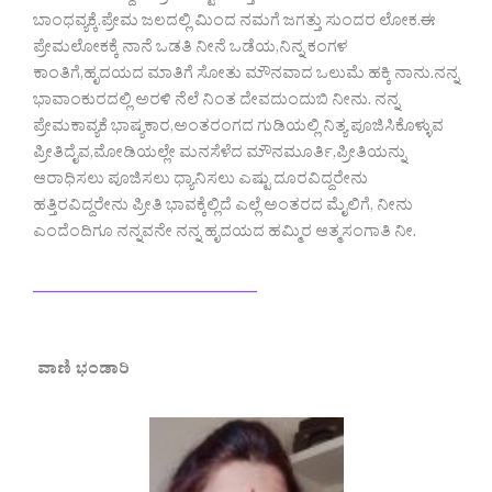
ಬಾಂಧವ್ಯಕ್ಕೆ.ಪ್ರೇಮ ಜಲದಲ್ಲಿ ಮಿಂದ ನಮಗೆ ಜಗತ್ತು ಸುಂದರ ಲೋಕ.ಈ
ಪ್ರೇಮಲೋಕಕ್ಕೆ ನಾನೆ ಒಡತಿ ನೀನೆ ಒಡೆಯ,ನಿನ್ನ ಕಂಗಳ‌
ಕಾಂತಿಗೆ,ಹೃದಯದ ಮಾತಿಗೆ ಸೋತು ಮೌನವಾದ ಒಲುಮೆ ಹಕ್ಕಿ ನಾನು.ನನ್ನ
ಭಾವಾಂಕುರದಲ್ಲಿ ಅರಳಿ ನೆಲೆ ನಿಂತ ದೇವದುಂದುಬಿ ನೀನು. ನನ್ನ
ಪ್ರೇಮಕಾವ್ಯಕೆ ಭಾಷ್ಯಕಾರ,ಅಂತರಂಗದ ಗುಡಿಯಲ್ಲಿ ನಿತ್ಯ ಪೂಜಿಸಿಕೊಳ್ಳುವ
ಪ್ರೀತಿದೈವ,ಮೋಡಿಯಲ್ಲೇ ಮನಸೆಳೆದ ಮೌನಮೂರ್ತಿ,ಪ್ರೀತಿಯನ್ನು
ಆರಾಧಿಸಲು ಪೂಜಿಸಲು ಧ್ಯಾನಿಸಲು ಎಷ್ಟು ದೂರವಿದ್ದರೇನು
ಹತ್ತಿರವಿದ್ದರೇ‌ನು ಪ್ರೀತಿ ಭಾವಕ್ಕೆಲ್ಲಿದೆ ಎಲ್ಲೆ ಅಂತರದ ಮೈಲಿಗೆ, ನೀನು
ಎಂದೆಂದಿಗೂ ನನ್ನವನೇ ನನ್ನ ಹೃದಯದ ಹಮ್ಮಿರ ಆತ್ಮಸಂಗಾತಿ ನೀ.
————————–
ವಾಣಿ ಭಂಡಾರಿ