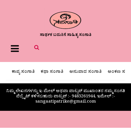
ಸಾರ್ಥಕ ಬದುಕಿಗೆ ಸಾಹಿತ್ಯ ಸಂಗಾತಿ
Menu
ಕಾವ್ಯ ಸಂಗಾತಿ
ಕಥಾ ಸಂಗಾತಿ
ಅನುವಾದ ಸಂಗಾತಿ
ಅಂಕಣ ಸಂಗಾ
ನಿಮ್ಮ ಲೇಖನಗಳನ್ನು ಇ-ಮೇಲ್ ಅಥವಾ ವಾಟ್ಸಪ್ ಮುಖಾಂತರ ನಮ್ಮ ಸಂಗತಿ
ವೆಬ್ಸೈಟ್ ಕಳಿಸಬಹುದು ವಾಟ್ಸಪ್‌ :- 9483261944, ಇಮೇಲ್ :-
sangaatipatrike@gmail.com