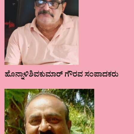
ಹೊನ್ನಾಳಿಶಿವಕುಮಾರ್ ಗೌರವ ಸಂಪಾದಕರು