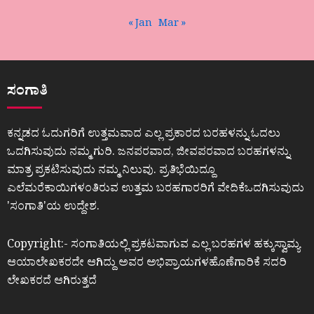
« Jan
Mar »
ಸಂಗಾತಿ
ಕನ್ನಡದ ಓದುಗರಿಗೆ ಉತ್ತಮವಾದ ಎಲ್ಲ ಪ್ರಕಾರದ ಬರಹಳನ್ನು ಓದಲು
ಒದಗಿಸುವುದು ನಮ್ಮ ಗುರಿ. ಜನಪರವಾದ, ಜೀವಪರವಾದ ಬರಹಗಳನ್ನು
ಮಾತ್ರ ಪ್ರಕಟಿಸುವುದು ನಮ್ಮ ನಿಲುವು. ಪ್ರತಿಭೆಯಿದ್ದೂ
ಎಲೆಮರೆಕಾಯಿಗಳಂತಿರುವ ಉತ್ತಮ ಬರಹಗಾರರಿಗೆ ವೇದಿಕೆಒದಗಿಸುವುದು
ʼಸಂಗಾತಿʼಯ ಉದ್ದೇಶ.
Copyright:- ಸಂಗಾತಿಯಲ್ಲಿ ಪ್ರಕಟವಾಗುವ ಎಲ್ಲ ಬರಹಗಳ ಹಕ್ಕುಸ್ವಾಮ್ಯ
ಆಯಾಲೇಖಕರದೇ ಆಗಿದ್ದು ಅವರ ಅಭಿಪ್ರಾಯಗಳಹೊಣೆಗಾರಿಕೆ ಸದರಿ
ಲೇಖಕರದೆ ಆಗಿರುತ್ತದೆ