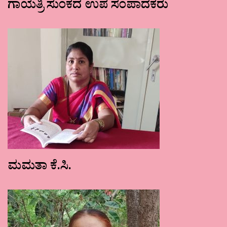
ಗಾಯತ್ರಿ ಸುಂಕದ ಉಪ ಸಂಪಾದಕರು
ಮಮತಾ ಕೆ.ಸಿ.