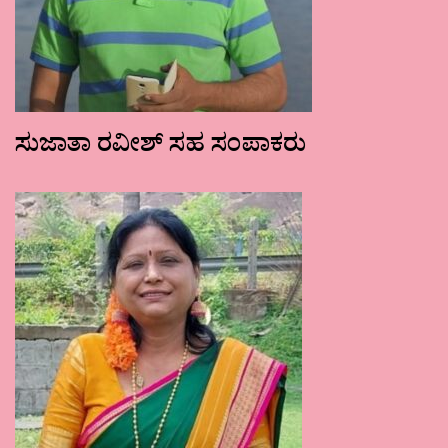
ಸುಜಾತಾ ರವೀಶ್ ಸಹ ಸಂಪಾಕರು