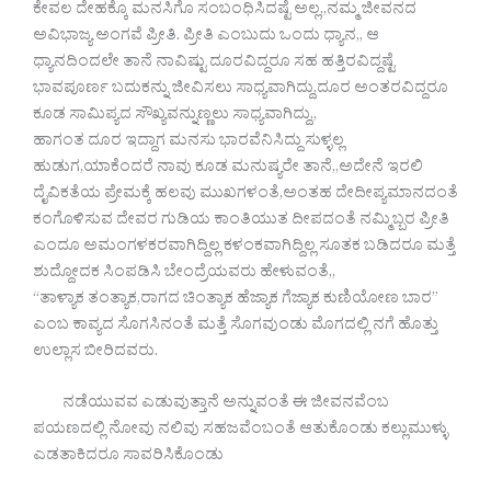
ಕೇವಲ ದೇಹಕ್ಕೊ ಮನಸಿಗೊ ಸಂಬಂಧಿಸಿದಷ್ಟೆ ಅಲ್ಲ,,ನಮ್ಮ ಜೀವನದ
ಅವಿಭಾಜ್ಯ ಅಂಗವೆ ಪ್ರೀತಿ. ಪ್ರೀತಿ ಎಂಬುದು ಒಂದು ಧ್ಯಾನ,, ಆ
ಧ್ಯಾನದಿಂದಲೇ ತಾನೆ ನಾವಿಷ್ಟು ದೂರವಿದ್ದರೂ ಸಹ ಹತ್ತಿರವಿದ್ದಷ್ಟೆ
ಭಾವಪೂರ್ಣ ಬದುಕನ್ನು ಜೀವಿಸಲು ಸಾಧ್ಯವಾಗಿದ್ದು,ದೂರ ಅಂತರವಿದ್ದರೂ
ಕೂಡ ಸಾಮಿಪ್ಯದ ಸೌಖ್ಯವನ್ನುಣ್ಣಲು ಸಾಧ್ಯವಾಗಿದ್ದು,,
ಹಾಗಂತ ದೂರ ಇದ್ದಾಗ ಮನಸು ಭಾರವೆನಿಸಿದ್ದು ಸುಳ್ಳಲ್ಲ
ಹುಡುಗ,ಯಾಕೆಂದರೆ ನಾವು ಕೂಡ ಮನುಷ್ಯರೇ ತಾನೆ,,ಅದೇನೆ ಇರಲಿ
ದೈವಿಕತೆಯ ಪ್ರೇಮಕ್ಕೆ ಹಲವು ಮುಖಗಳಂತೆ,ಅಂತಹ ದೇದೀಪ್ಯಮಾನದಂತೆ
ಕಂಗೊಳಿಸುವ ದೇವರ ಗುಡಿಯ ಕಾಂತಿಯುತ ದೀಪದಂತೆ ನಮ್ಮಿಬ್ಬರ ಪ್ರೀತಿ
ಎಂದೂ ಅಮಂಗಳಕರವಾಗಿದ್ದಿಲ್ಲ ಕಳಂಕವಾಗಿದ್ದಿಲ್ಲ ಸೂತಕ ಬಡಿದರೂ ಮತ್ತೆ
ಶುದ್ದೋದಕ ಸಿಂಪಡಿಸಿ ಬೇಂದ್ರೆಯವರು ಹೇಳುವಂತೆ,,
“ತಾಳ್ಯಾಕ ತಂತ್ಯಾಕ,ರಾಗದ ಚಿಂತ್ಯಾಕ ಹೆಜ್ಯಾಕ ಗೆಜ್ಯಾಕ ಕುಣಿಯೋಣ ಬಾರ”
ಎಂಬ ಕಾವ್ಯದ ಸೊಗಸಿನಂತೆ ಮತ್ತೆ ಸೊಗವುಂಡು ಮೊಗದಲ್ಲಿ ನಗೆ ಹೊತ್ತು
ಉಲ್ಲಾಸ ಬೀರಿದವರು.
ನಡೆಯುವವ ಎಡುವುತ್ತಾನೆ ಅನ್ನುವಂತೆ ಈ ಜೀವನವೆಂಬ
ಪಯಣದಲ್ಲಿ ನೋವು ನಲಿವು ಸಹಜವೆಂಬಂತೆ ಆತುಕೊಂಡು ಕಲ್ಲುಮುಳ್ಳು
ಎಡತಾಕಿದರೂ ಸಾವರಿಸಿಕೊಂಡು