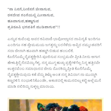
“ನಾ ನಿನಗೆ,ನೀನೆನಗೆ ಜೇನಾಗುವ,
ರಸದೇವ ಗಂಗೆಯಲ್ಲಿ ಮೀನಾಗುವ,
ಹೂವಾಗುವ,ಹಣ್ಣಾಗುವ
ಪ್ರತಿರೂಪಿ ಭಗವತಿಗೆ ಮುಡಿಪಾಗುವ”!!
ಎನ್ನುವ ಕುವೆಂಪು ಅವರ ಕವಿವಾಣಿ ಭಾವೋಲ್ಲಾಸದ ನಾವಿನ್ಯತೆ ಇಂದಿಗೂ
ಎಂದಿಗೂ ಸಹ‌ ಪ್ರೇಮಮಯ ಜಗತ್ತನ್ನು ಬರಸೆಳೆದು ಅಪ್ಪಿದ ನಮ್ಮಂತವರಿಗೆ
ಸದಾ ಜೇನಾಗಿ ಹೂವಾಗಿ‌ ಹಣ್ಣಾಗಿ ಬಿಡುವ ಹಂಬಲಿಕೆ,
ಕೊನೆಗೊಮ್ಮೆ ದೈವತ್ವಕ್ಕೇರಿಸಿ ಪೂಜಿಸುವ ಸಂಭ್ರಮವೇ ಪ್ರೀತಿ.ನೀನು ಆಗಾಗ
ಹೇಳುತ್ತಿದ್ದೆ ನೆನಪಿದ್ಯಾ ಗೆಳ್ಯ,, ನನ್ನ ಮುಗ್ದ ಹುಚ್ಚು ಪ್ರಶ್ನೆಗಳಿಗೆಲ್ಲ ನಿನ್ನ‌ ಹತ್ತಿರವೇ
ಉತ್ತರವೆಂಬ ಸಮಾಧಾನದ ಜೇನು ದೊರಕಿದ್ದು.ಪ್ರೀತಿ ಕೊನೆಗೊಮ್ಮೆ
ದೈವತ್ವಕ್ಕೇರುವುದು ಕಣೆ ಪೆದ್ದು ತಿಳ್ಳೊ ಅಂತ ನನ್ನ ತಿವಿದಾಗ ನಾ ಮುದ್ದಾಗಿ
ಕಣ್ಣರಳಿಸಿ ಸಂಭಾಳಿಸಿಕೊಂಡೇ,, ಆಕಾಶದಲ್ಲಿ ಕಾಮನಬಿಲ್ಲು ಕಟ್ಟಿ ಅಲ್ಲೆ‌ ಮನೆ‌
ಮಾಡಿ‌ ನಲಿದಿದ್ದು ಸುಳ್ಳಲ್ಲ‌ ಮಾರಾಯ.