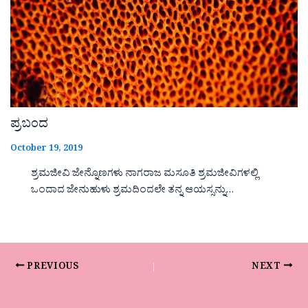
ಪ್ರಬಂದ
October 19, 2019
ಶ್ರಮಜೀವಿ ಜೇನ್ನೊಣಗಳು ನಾಗರಾಜ ಮಸೂತಿ ಶ್ರಮಜೀವಿಗಳಲ್ಲಿ
ಒಂದಾದ ಜೇನುಹುಳು ಶ್ರಮದಿಂದಲೇ ತನ್ನ ಆಯಸ್ಸನ್ನು…
PREVIOUS
NEXT