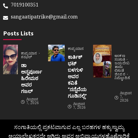
7019100351
sangaatipatrike@gmail.com
Posts Lists
ಕಾವ್ಯಯಾನ
ಕಾವ್ಯಯಾನ
ಅಂಕಣ
ಕಾರ್ತಿಕ್
ಗಝಲ್
ಸಂಗಾತಿ
ಭಟ್
ಜಯದೇವಿ
ಡಾ
ತಾಯಿ
ಬಳಗುಳಿ
ಲಿಗಾಡೆ
ಅನ್ನಪೂರ್ಣ
ಜೀವನ
ಅವರ
ಹಿರೇಮಠ
ನಿಮ್ಮೊಂದಿಗೆ
ಕವಿತೆ
ಅವರ
“ನನ್ನೆದೆಯ
ಗಜಲ್
August
ಗೂಡಿನಲ್ಲಿ”
7,
August
2026
7, 2026
August
7, 2026
ಸಂಗಾತಿಯಲ್ಲಿ ಪ್ರಕಟವಾಗುವ ಎಲ್ಲ ಬರಹಗಳ ಹಕ್ಕುಸ್ವಾಮ್ಯ
ಆಯಾಲೇಖಕರದೇ ಆಗಿದ್ದು ಅವರ ಅಭಿಪ್ರಾಯಗಳಹೊಣೆಗಾರಿಕೆ