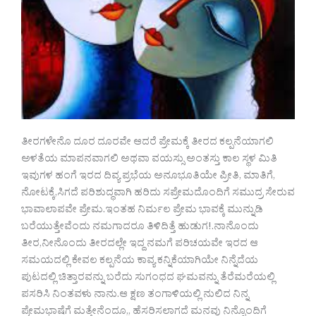
ತೀರಗಳೇನೊ ದೂರ ದೂರವೇ ಆದರೆ ಪ್ರೇಮಕ್ಕೆ ತೀರದ ಕಲ್ಪನೆಯಾಗಲಿ
ಅಳತೆಯ ಮಾಪನವಾಗಲಿ ಅಥವಾ ವಯಸ್ಸು ಅಂತಸ್ತು ಕಾಲ‌ ಸ್ಥಳ‌ ಮಿತಿ‌
ಇವುಗಳ ಹಂಗೆ ಇರದ ದಿವ್ಯ ಪ್ರಭೆಯ ಅನೂಭೂತಿಯೇ ಪ್ರೀತಿ, ಮಾತಿಗೆ,
ನೋಟಕ್ಕೆ,ಸಿಗದೆ‌ ಪರಿಶುದ್ಧವಾಗಿ ಹರಿದು ಸಪ್ರೇಮದೊಂದಿಗೆ ಸಮುದ್ರ ಸೇರುವ
ಭಾವಾಲಾಪವೇ ಪ್ರೇಮ.ಇಂತಹ ನಿರ್ಮಲ ಪ್ರೇಮ ಭಾವಕ್ಕೆ ಮುನ್ನುಡಿ
ಬರೆಯುತ್ತೇವೆಂದು ನಮಗಾದರೂ ತಿಳಿದಿತ್ತೆ ಹುಡುಗ!.ನಾನೊಂದು
ತೀರ,ನೀನೊಂದು ತೀರದಲ್ಲೇ ಇದ್ದ ನಮಗೆ ಪರಿಚಯವೇ ಇರದ ಆ
ಸಮಯದಲ್ಲಿ ಕೇವಲ ಕಲ್ಪನೆಯ ಕಾವ್ಯ ಕನ್ನಿಕೆಯಾಗಿಯೇ‌ ನಿನ್ನೆದೆಯ
ಪುಟದಲ್ಲಿ‌ ಚಿತ್ತಾರವನ್ನು ಬರೆದು ಸುಗಂಧದ ಘಮವನ್ನು ತೆರೆಮರೆಯಲ್ಲಿ
ಪಸರಿಸಿ ನಿಂತವಳು ನಾನು.ಆ ಕ್ಷಣ ತಂಗಾಳಿಯಲ್ಲಿ ನುಲಿದ ನಿನ್ನ
ಪ್ರೇಮಭಾಷೆಗೆ ಮತ್ತೇನೆಂದೂ,, ಹೆಸರಿಸಲಾಗದೆ ಮನವು ನಿನ್ನೊಂದಿಗೆ