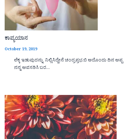
ಕಾವ್ಯಯಾನ
October 19, 2019
ಲೆಕ್ಕ ಇಡುವುದನ್ನು ನಿಲ್ಲಿಸಿದ್ದೇನೆ ಚಂದ್ರಪ್ರಭ.ಬಿ ಅದೊಂದು ದಿನ ಅಪ್ಪ
ನನ್ನ ಅವಸರಿಸಿ ಬರ…