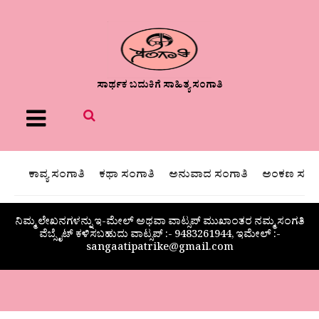
ಸಾರ್ಥಕ ಬದುಕಿಗೆ ಸಾಹಿತ್ಯ ಸಂಗಾತಿ
Menu
ಕಾವ್ಯ ಸಂಗಾತಿ
ಕಥಾ ಸಂಗಾತಿ
ಅನುವಾದ ಸಂಗಾತಿ
ಅಂಕಣ ಸಂಗಾ
ನಿಮ್ಮ ಲೇಖನಗಳನ್ನು ಇ-ಮೇಲ್ ಅಥವಾ ವಾಟ್ಸಪ್ ಮುಖಾಂತರ ನಮ್ಮ ಸಂಗತಿ
ವೆಬ್ಸೈಟ್ ಕಳಿಸಬಹುದು ವಾಟ್ಸಪ್‌ :- 9483261944, ಇಮೇಲ್ :-
sangaatipatrike@gmail.com