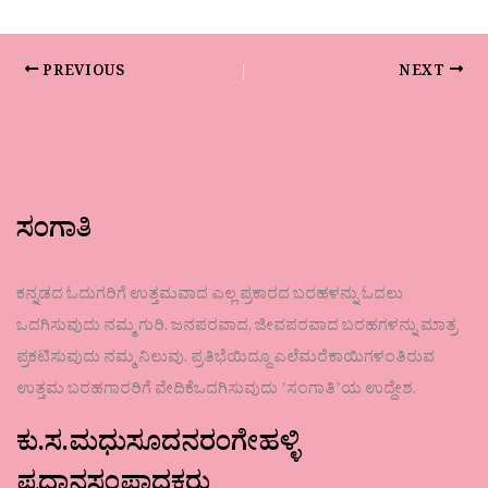
PREVIOUS
NEXT
ಸಂಗಾತಿ
ಕನ್ನಡದ ಓದುಗರಿಗೆ ಉತ್ತಮವಾದ ಎಲ್ಲ ಪ್ರಕಾರದ ಬರಹಳನ್ನು ಓದಲು
ಒದಗಿಸುವುದು ನಮ್ಮ ಗುರಿ. ಜನಪರವಾದ, ಜೀವಪರವಾದ ಬರಹಗಳನ್ನು ಮಾತ್ರ
ಪ್ರಕಟಿಸುವುದು ನಮ್ಮ ನಿಲುವು. ಪ್ರತಿಭೆಯಿದ್ದೂ ಎಲೆಮರೆಕಾಯಿಗಳಂತಿರುವ
ಉತ್ತಮ ಬರಹಗಾರರಿಗೆ ವೇದಿಕೆಒದಗಿಸುವುದು ʼಸಂಗಾತಿʼಯ ಉದ್ದೇಶ.
ಕು.ಸ.ಮಧುಸೂದನರಂಗೇಹಳ್ಳಿ
ಪ್ರಧಾನಸಂಪಾದಕರು