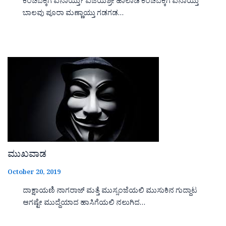
ಕೆಂಚಬೆಕ್ಕಿಗೆ ಏನಾಯ್ತು? ವಿಜಯಶ್ರೀ ಹಾಲಾಡಿ ಕೆಂಚಬೆಕ್ಕಿಗೆ ಏನಾಯ್ತು
ಬಾಲವು ಪೂರಾ ಮಣ್ಣಾಯ್ತು ಗಡಗಡ…
ಮುಖವಾಡ
October 20, 2019
ದಾಕ್ಷಾಯಣಿ ನಾಗರಾಜ್ ಮತ್ತೆ ಮುಸ್ಸಂಜೆಯಲಿ ಮುಸುಕಿನ ಗುದ್ದಾಟ
ಆಗಷ್ಟೇ ಮುದ್ದೆಯಾದ ಹಾಸಿಗೆಯಲಿ ನಲುಗಿದ…