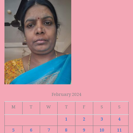
February 2024
M
T
W
T
F
S
S
1
2
3
4
5
6
7
8
9
10
11