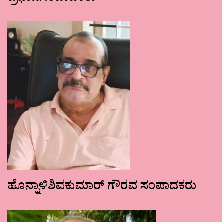
ಹೊನ್ನಾಳಿಶಿವಕುಮಾರ್ ಗೌರವ ಸಂಪಾದಕರು