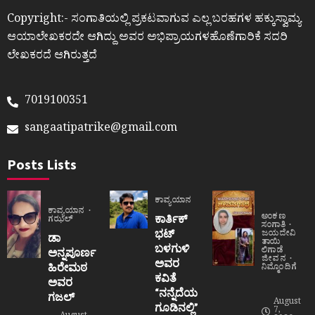
Copyright:- ಸಂಗಾತಿಯಲ್ಲಿ ಪ್ರಕಟವಾಗುವ ಎಲ್ಲ ಬರಹಗಳ ಹಕ್ಕುಸ್ವಾಮ್ಯ
ಆಯಾಲೇಖಕರದೇ ಆಗಿದ್ದು ಅವರ ಅಭಿಪ್ರಾಯಗಳಹೊಣೆಗಾರಿಕೆ ಸದರಿ
ಲೇಖಕರದೆ ಆಗಿರುತ್ತದೆ
7019100351
sangaatipatrike@gmail.com
Posts Lists
ಕಾವ್ಯಯಾನ
ಕಾವ್ಯಯಾನ
ಅಂಕಣ
ಕಾರ್ತಿಕ್
ಗಝಲ್
ಸಂಗಾತಿ
ಭಟ್
ಜಯದೇವಿ
ಡಾ
ತಾಯಿ
ಬಳಗುಳಿ
ಲಿಗಾಡೆ
ಅನ್ನಪೂರ್ಣ
ಜೀವನ
ಅವರ
ಹಿರೇಮಠ
ನಿಮ್ಮೊಂದಿಗೆ
ಕವಿತೆ
ಅವರ
“ನನ್ನೆದೆಯ
ಗಜಲ್
August
ಗೂಡಿನಲ್ಲಿ”
7,