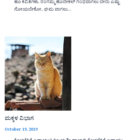
ಹೂ ಕವಿತೆಗಳು. ರಂಗಮ್ಮ ಹೊದೇಕಲ್ ಗಂಧವಾಗಲು ಬೇರು ಎಷ್ಟು
ನೋಯಬೇಕೋ.. ಘಮ ವಾಗಲು…
ಮಕ್ಕಳ ವಿಭಾಗ
October 19, 2019