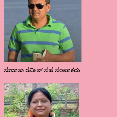
ಸುಜಾತಾ ರವೀಶ್ ಸಹ ಸಂಪಾಕರು