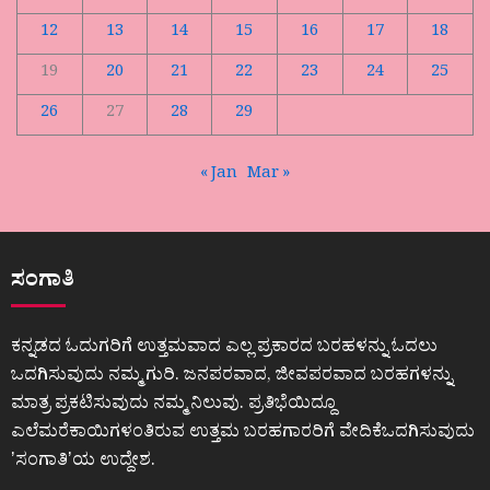
12
13
14
15
16
17
18
19
20
21
22
23
24
25
26
27
28
29
« Jan
Mar »
ಸಂಗಾತಿ
ಕನ್ನಡದ ಓದುಗರಿಗೆ ಉತ್ತಮವಾದ ಎಲ್ಲ ಪ್ರಕಾರದ ಬರಹಳನ್ನು ಓದಲು
ಒದಗಿಸುವುದು ನಮ್ಮ ಗುರಿ. ಜನಪರವಾದ, ಜೀವಪರವಾದ ಬರಹಗಳನ್ನು
ಮಾತ್ರ ಪ್ರಕಟಿಸುವುದು ನಮ್ಮ ನಿಲುವು. ಪ್ರತಿಭೆಯಿದ್ದೂ
ಎಲೆಮರೆಕಾಯಿಗಳಂತಿರುವ ಉತ್ತಮ ಬರಹಗಾರರಿಗೆ ವೇದಿಕೆಒದಗಿಸುವುದು
ʼಸಂಗಾತಿʼಯ ಉದ್ದೇಶ.