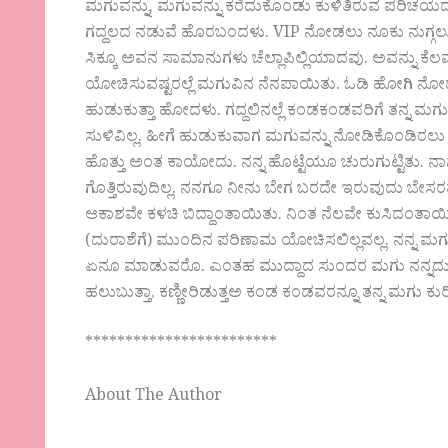
ಮಗುವನ್ನು, ಮಗುವನ್ನು ಕರೆದುಕೊಂಡು ಕುಳಿತಿರುವ ಪರಿಚಯ
ಗದ್ದಲದ ನಡುವೆ ಹೊರಬಂದಳು. VIP ನೋಡಲು ನೂಕು ನುಗ್ಗಲು. ಈ ಗದ್
ಸಿಕ್ಕೂ ಅವನ ಸಾಮಾನುಗಳು ಚೆಲ್ಲಾಪಿಲ್ಲಿಯಾದವು. ಅವನ್ನು ಕ
ಯೋಚಿಸುವಷ್ಟರಲ್ಲೆ ಮಗುವಿನ ನೆನಪಾಯಿತು. ಓಡಿ ಹೋಗಿ ನೋಡುತ್
ಹುಡುಕುತ್ತಾ ಹೋದಳು. ಗದ್ದಲಿನಲ್ಲೆ ಕಂಡಕಂಡವರಿಗೆ ತನ್ನ ಮಗು
ಸುಳಿವಿಲ್ಲ. ಹೀಗೆ ಹುಡುಕುವಾಗ ಮಗುವನ್ನು ನೋಡಿಕೊಂಡಿರಲು ಹ
ಹೊತ್ತು ಅಂತ ಕಾಯೋದು. ನನ್ನ ಹೊಟ್ಟೆಯೂ ಚುರುಗುಟ್ಟಿತು. 
ಗೊತ್ತಿರುವುದಿಲ್ಲ. ನನಗೂ ನೀನು ಬೇಗ ಬರದೇ ಇರುವುದು ಬೇಸರವಾ
ಆಕಾಶವೇ ಕಳಚಿ ಬಿದ್ದಾಂತಾಯಿತು. ನಿಂತ ನೆಲವೇ ಕುಸಿದಂತಾಯಿ
(ದುರಾಶೆಗೆ) ಮುಂದಿನ ಪರಿಣಾಮ ಯೋಚಿಸಲಿಲ್ಲವಲ್ಲ. ನನ್ನ ಮ
ಏನೂ ಮಾಡುವರೊ. ಎಂತಹ ಮುದ್ದಾದ ಸುಂದರ ಮಗು ನನ್ನದು. ದ
ಹಲುಬುತ್ತಾ, ಕಣ್ಣೀರಿಡುತ್ತಅ ಕಂಡ ಕಂಡವರನ್ನೂ ತನ್ನ ಮಗು ಕುರ
************************
About The Author