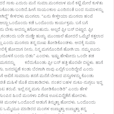
 ಸಾಕು ಎದುರು ಮನೆ ಸುಮಾ,ಮಂಗಲಾಳ ಮನೆ ಕಟ್ಟಿ ಮೇಲೆ ಕುಳಿತು
ದುಕೊಂಡು ಬಂದಿದೆ.ಹೀಗೆ ಸಾಯಂಕಾಲ ಎಂದಿನಂತೆ ಬಂದ ಸುಮಾಳನ್ನು
ೆ ಹೋಗಿದ್ದೆ” ಕೇಳಿದಳು ಮಂಗಲಾ. “ಏನು ಕೇಳ್ತೀಯಾ ಮಂಗಲಾ ಹಂಪೆ
ಬ್ಬಾ ಒಂದೊಂದು ಕಡೆ ಒಂದೊಂದು ಕಾರ್ಯಕ್ರಮ. ಬಗೆ ಬಗೆ
ು ಬೇಕು ಅದನ್ನು ತಗೋಬಹುದು. ಅಲ್ಲದೆ ಫ್ರೀ ಬಸ್ ಬಿಟ್ಟಾರ. ಫ್ರೀ
ಗಂಡಂದು ಬರೇ ದುಡ್ಡೇ ಹುಚ್ಚು. ಮುಂಜಾಲೆ ಹೋದರೆ ಒಮ್ಮೆಲೆ ಕತ್ತಲಾದ
್ಲ ಎಂದು ಮಂಗಲಾ ತನ್ನ ದುಃಖ ತೋಡಿಕೊಂಡಳು. ಅದಕ್ಕೆ ಸುಮಾ
ಲಿಕ್ಕೆ ಹೋದಾಗ ನೀನು, ನಿನ್ನ ಮಗನೊಂದಿಗೆ ಹೋಗಿ ಬಾ. ನಮ್ಮ ಊರು
ದೊಳಗೆ ಬಂದು ಬಿಡು” ಎಂದಳು. ಇಷ್ಟು ಹೇಳೋದು ಒಂದೇ ತಡ
ಗನನ್ನು ಕರೆದುಕೊಂಡು ಫ್ರೀ ಬಸ್ ಹತ್ತಿ ಹೊರಟೇ ಬಿಟ್ಟಳು. ಹಾಗೆ
ನದಟ್ಟಣೆ ಕಂಡು ಬೆರಗಾಗಿ ನಾವು ಎಲ್ಲಿಗೆ ಬಂದಿದ್ದೇವೆ ಎಂದು
ಿಗೆ ಆಟಿಗೆ ಸಾಮಾನು ತನಗೆ ಮನೆಗೆ ಬೇಕಾದ ವಸ್ತುಗಳನ್ನು ಕೊಂಡು
 ಪರಿಚಿತೆ ಮಹಿಳೆ ಜೊತೆ ಮಾತಾಡಿದಳು. ನಂತರ ಬಹಳ ನುಕೂ-ನುಗ್ಗಲು ಇದ್ದ
ಊಟ ತರುವೆ. ಇಲ್ಲೆ ನನ್ನ ಮಗು ನೋಡಿಕೊಂಡಿರಿ” ಎಂದು ಹೇಳಿ
 ಗುಂಪಿನ ಹಿಂದೆ ಮಂಗಳಾ ವಿಶೇಷ ಊಟವಿದ್ಹೆಡೆಗೆ ಹೋದಳು.
ಡಕಿ ಮಂಗಳ ಒಂದೊಂದೆ ಅಡುಗೆ ತಿನ್ನುತ್ತಾ ಹೋದಳು. ಒಂದೊಂದು
್ಮೆಯೂ ಮಾಡಿರದ ಮಂಗಳ ಉಣ್ಣುತ್ತಾ ಉಣ್ಣುತ್ತಾ ತನ್ನ