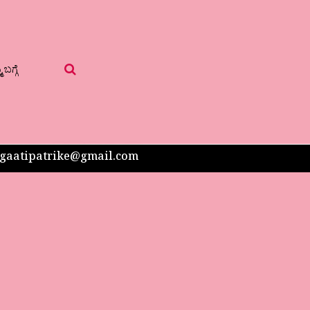
 ಬಗ್ಗೆ
 sangaatipatrike@gmail.com