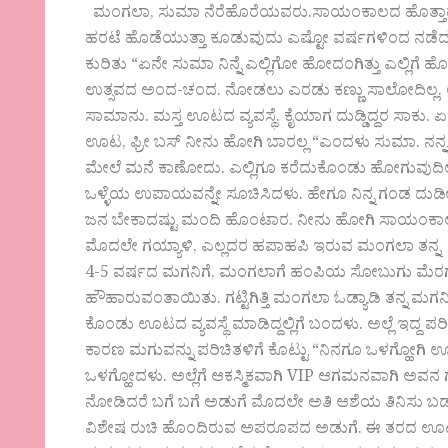
ಮಂಗಲಾ, ಸುಮಾ ನೆರೆಹೊರೆಯವರು.ಸಾಯಂಕಾಲದ ಹೊತ್ತಾದರೆ
ಹರಟೆ ಹೊಡೆಯುತ್ತಾ ಕೂಡುವುದು ಎಷ್ಟೋ ವರ್ಷಗಳಿಂದ ನಡೆ
ಕುರಿತು “ಏನೇ ಸುಮಾ ನಿನ್ನೆ ಎಲ್ಲಿಗೋ ಹೋದಂಗಿತ್ತು ಎಲ್ಲಿಗ
ಉತ್ಸವದ ಅಂದ-ಚಂದ. ನೋಡಲು ಎರಡು ಕಣ್ಣು ಸಾಲೋದಿಲ್ಲ. ಅ
ಸಾಮಾನು. ಮಸ್ತ ಊಟದ ವ್ಯವಸ್ಥೆ. ಕೈಯಾಗ ದುಡ್ಡಿದ್ದರ ಸಾಕು. ಏನ
ಊಟ, ಫ್ರೀ ಬಸ್ ನೀನು ಹೋಗಿ ಬಾರಲ್ಲ “ಎಂದಳು ಸುಮಾ. ನನ್ನ 
ಮೇಲೆ ಮನೆ ಕಾಣೋದು. ಎಲ್ಲಿಗೂ ಕರೆದುಕೊಂಡು ಹೋಗುವುದಿಲ
ಒಳ್ಳೆಯ ಉಪಾಯವನ್ನೇ ಸೂಚಿಸಿದಳು. ಹೇಗೂ ನಿನ್ನ ಗಂಡ ದುಡೀ
ಜನ ಬೇಕಾದಷ್ಟು ಮಂದಿ ಹೊಂಟಾರ. ನೀನು ಹೋಗಿ ಸಾಯಂಕಾಲ
ಮೊದಲೇ ಗಯ್ಯಾಳಿ, ಎಲ್ಲದರ ಹಪಾಹಪಿ ಇರುವ ಮಂಗಲಾ ತನ್ನ ಮ
4-5 ವರ್ಷದ ಮಗನಿಗೆ, ಮಂಗಲಾಗೆ ಹಂಪಿಯ ಸೋಬುಗು ಮೆರಗು, ಜ
ಹೌಹಾರುವಂತಾಯಿತು. ಗಟ್ಟಿಗಿತ್ತಿ ಮಂಗಲಾ ಓಡ್ಯಾಡಿ ತನ್ನ ಮಗನ
ಕೊಂಡು ಊಟದ ವ್ಯವಸ್ಥೆ ಮಾಡಿದ್ದಲ್ಲಿಗೆ ಬಂದಳು. ಅಲ್ಲೆ ಇದ್ದ
ಕಾರಣ ಮಗುವನ್ನು ಪರಿಚಿತಳಿಗೆ ಕೊಟ್ಟು “ನಿನಗೂ ಒಳಗ್ಹೋಗಿ 
ಒಳಗ್ಹೋದಳು. ಅಲ್ಲೆಗೆ ಆಕಸ್ಮಿಕವಾಗಿ VIP ಆಗಮನವಾಗಿ ಅವನ
ನೋಡಿದರೆ ಬಗೆ ಬಗೆ ಅಡುಗೆ ಮೊದಲೇ ಅತಿ ಆಶೆಯ ತಿನಿಸು ಬ
ವಿಶೇಷ ರುಚಿ ಹೊಂದಿರುವ ಅಪರೂಪದ ಅಡುಗೆ. ಈ ತರದ ಊಟ ಒಮ