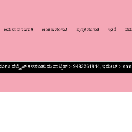
ಅನುವಾದ ಸಂಗಾತಿ
ಅಂಕಣ ಸಂಗಾತಿ
ಪುಸ್ತಕ ಸಂಗಾತಿ
ಇತರೆ
ನಮ್ಮ
ಂಗತಿ ವೆಬ್ಸೈಟ್ ಕಳಿಸಬಹುದು ವಾಟ್ಸಪ್‌ :- 9483261944, ಇಮೇಲ್ :-