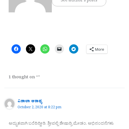
See author's posts
More
1 thought on “”
ವಿಶಾಲಾ ಆರಾಧ್ಯ
October 2, 2020 at 8:22 pm
ಅದ್ಭುತವಾಗಿ ಬರೆದಿದ್ದೀರಿ. ಶ್ರೀವಲ್ಲಿ ಶೇಷಾದ್ರಿ ಮೇಡಂ. ಅಭಿನಂದನೆಗಳು