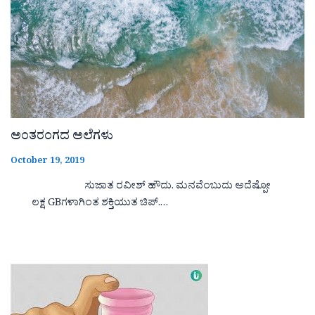
ಅಂತರಂಗದ ಅಲೆಗಳು
October 19, 2019
ಸುಜಾತ ರವೀಶ್ ಹೌದು. ಮನವೆಂಬುದು ಅದೆಷ್ಪೋ
ಲಕ್ಷ GBಗಳಾಗಿಂತ ಶಕ್ತಿಯುತ ಚಿಪ್.…