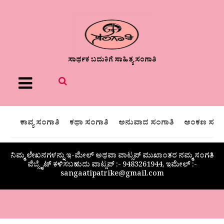
ಸಾರ್ಥಕ ಬದುಕಿಗೆ ಸಾಹಿತ್ಯ ಸಂಗಾತಿ
Menu
ಕಾವ್ಯ ಸಂಗಾತಿ
ಕಥಾ ಸಂಗಾತಿ
ಅನುವಾದ ಸಂಗಾತಿ
ಅಂಕಣ ಸಂಗಾ
ನಿಮ್ಮ ಲೇಖನಗಳನ್ನು ಇ-ಮೇಲ್ ಅಥವಾ ವಾಟ್ಸಪ್ ಮುಖಾಂತರ ನಮ್ಮ ಸಂಗತಿ
ವೆಬ್ಸೈಟ್ ಕಳಿಸಬಹುದು ವಾಟ್ಸಪ್‌ :- 9483261944, ಇಮೇಲ್ :-
sangaatipatrike@gmail.com