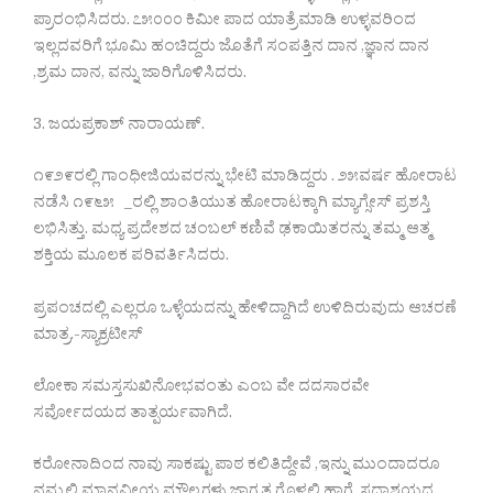
ಪ್ರಾರಂಭಿಸಿದರು. ೭೫೦೦೦ ಕಿಮೀ ಪಾದ ಯಾತ್ರೆಮಾಡಿ ಉಳ್ಳವರಿಂದ
ಇಲ್ಲದವರಿಗೆ ಭೂಮಿ ಹಂಚಿದ್ದರು ಜೊತೆಗೆ ಸಂಪತ್ತಿನ ದಾನ ,ಜ್ಞಾನ ದಾನ
,ಶ್ರಮ ದಾನ, ವನ್ನು ಜಾರಿಗೊಳಿಸಿದರು.
3. ಜಯಪ್ರಕಾಶ್ ನಾರಾಯಣ್.
೧೯೨೯ರಲ್ಲಿ ಗಾಂಧೀಜಿಯವರನ್ನು ಭೇಟಿ ಮಾಡಿದ್ದರು . ೨೫ವರ್ಷ ಹೋರಾಟ
ನಡೆಸಿ ೧೯೬೫ _ರಲ್ಲಿ ಶಾಂತಿಯುತ ಹೋರಾಟಕ್ಕಾಗಿ ಮ್ಯಾಗ್ಸೇಸ್ ಪ್ರಶಸ್ತಿ
ಲಭಿಸಿತ್ತು. ಮಧ್ಯ ಪ್ರದೇಶದ ಚಂಬಲ್ ಕಣಿವೆ ಢಕಾಯಿತರನ್ನು ತಮ್ಮ ಆತ್ಮ
ಶಕ್ತಿಯ ಮೂಲಕ ಪರಿವರ್ತಿಸಿದರು.
ಪ್ರಪಂಚದಲ್ಲಿ ಎಲ್ಲರೂ ಒಳ್ಳೆಯದನ್ನು ಹೇಳಿದ್ದಾಗಿದೆ ಉಳಿದಿರುವುದು ಆಚರಣೆ
ಮಾತ್ರ.-ಸ್ಯಾಕ್ರಟೀಸ್
ಲೋಕಾ ಸಮಸ್ತಸುಖಿನೋಭವಂತು ಎಂಬ ವೇ ದದಸಾರವೇ
ಸರ್ವೋದಯದ ತಾತ್ಪರ್ಯವಾಗಿದೆ.
ಕರೋನಾದಿಂದ ನಾವು ಸಾಕಷ್ಟು ಪಾಠ ಕಲಿತಿದ್ದೇವೆ ,ಇನ್ನು ಮುಂದಾದರೂ