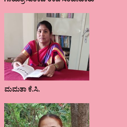
ಗಾಯತ್ರಿ ಸುಂಕದ ಉಪ ಸಂಪಾದಕರು
ಮಮತಾ ಕೆ.ಸಿ.