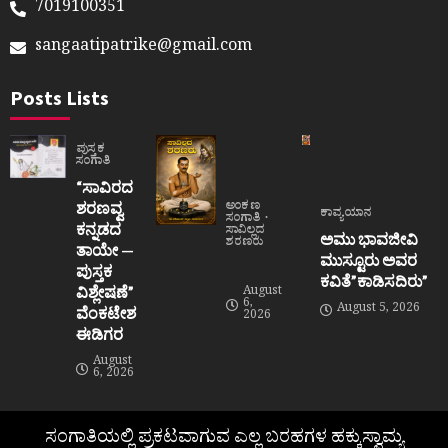
7019100351
sangaatipatrike@gmail.com
Posts Lists
ಪುಸ್ತಕ
ಸಂಗಾತಿ
“ಸಾವಿರದ
ಶರಣವ್ವ
ಅಂಕಣ
ಕಾವ್ಯಯಾನ
ಸಂಗಾತಿ
ಕನ್ನಡದ
ಸಾವಿಲ್ಲದ
ಅಮು ಭಾವಜೀವಿ
ಶರಣರು
ತಾಯೇ —
ಮುಸ್ಟೂರು ಅವರ
ಪುಸ್ತಕ
ಕವಿತೆ”ಕಾಡಿಸದಿರು”
ವಿಶ್ಲೇಷಣೆ”
August
6,
August 5, 2026
ವೆಂಕಟೇಶ
2026
ಈಡಿಗರ
August
6, 2026
ಸಂಗಾತಿಯಲ್ಲಿ ಪ್ರಕಟವಾಗುವ ಎಲ್ಲ ಬರಹಗಳ ಹಕ್ಕುಸ್ವಾಮ್ಯ