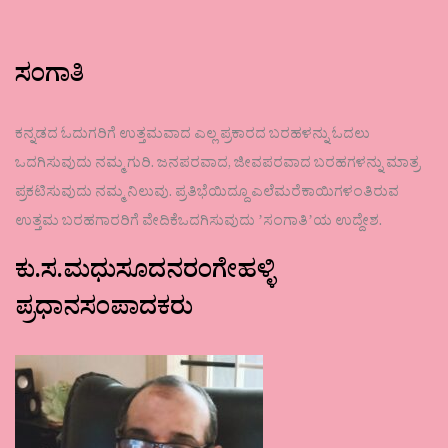
ಸಂಗಾತಿ
ಕನ್ನಡದ ಓದುಗರಿಗೆ ಉತ್ತಮವಾದ ಎಲ್ಲ ಪ್ರಕಾರದ ಬರಹಳನ್ನು ಓದಲು
ಒದಗಿಸುವುದು ನಮ್ಮ ಗುರಿ. ಜನಪರವಾದ, ಜೀವಪರವಾದ ಬರಹಗಳನ್ನು ಮಾತ್ರ
ಪ್ರಕಟಿಸುವುದು ನಮ್ಮ ನಿಲುವು. ಪ್ರತಿಭೆಯಿದ್ದೂ ಎಲೆಮರೆಕಾಯಿಗಳಂತಿರುವ
ಉತ್ತಮ ಬರಹಗಾರರಿಗೆ ವೇದಿಕೆಒದಗಿಸುವುದು ʼಸಂಗಾತಿʼಯ ಉದ್ದೇಶ.
ಕು.ಸ.ಮಧುಸೂದನರಂಗೇಹಳ್ಳಿ
ಪ್ರಧಾನಸಂಪಾದಕರು