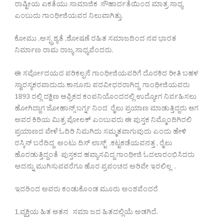
ರಾಷ್ಟೀಯ ಏಕತೆಯು ಸಾಮಾಜಿಕ ಸೌಹಾರ್ದತೆಯಿಂದ ಮಾತ್ರ ಸಾಧ್ಯ
ಎಂಬುದು ಗಾಂಧೀಜಿಯವರ ನಿಲುವಾಗಿತ್ತು.
ಕೋಮು ,ಅಸ್ಪ್ರಶ್ಯತೆ ,ಶೋಷಣೆ ರಹಿತ ಸಮಾಜದಿಂದ ನವ ಭಾರತ
ನಿರ್ಮಾಣ ರಾಮ ರಾಜ್ಯ ಸಾಧ್ಯವೆಂದರು.
ಈ ಸರ್ವೋದಯದ ಪರಿಕಲ್ಪನೆ ಗಾಂಧೀಜಿಯವರಿಗೆ ದೊರಕಿದ ರೀತಿ ಬಹಳ
ಸ್ವಾರಸ್ಯಕರವಾದುದು.ಕಾನೂನು ಪದವೀಧರರಾಗಿದ್ದ ಗಾಂಧೀಜಿಯವರು
1893 ರಲ್ಲಿ ದಕ್ಷಿಣ ಆಫ್ರಿಕದ ಕಂಪನಿಯೊಂದರಲ್ಲಿ ಉದ್ಯೋಗ ನಿರ್ವಹಿಸಲು
ಹೋಗಿದ್ದಾಗ ಜೋಹಾನ್ಸ್ ಬರ್ಗ್ನ ನಿಂದ ರೈಲು ಪ್ರಯಾಣ ಮಾಡುತ್ತಿದ್ದರು ಆಗ
ಅವರ ಕಿರಿಯ ಮಿತ್ರ ಪೋಲಕ್ ಎಂಬುವರು ಈ ಪುಸ್ತಕ ನಿಮ್ಮೊಂದಿಗಿರಲಿ
ಪ್ರಯಾಣದ ವೇಳೆ ಓದಿರಿ ನಿಮಗಿದು ಸಮ್ಮತವಾಗುವುದು ಎಂದು ಹೇಳಿ
ರಸ್ಕಿನ್ ಬರೆದಿದ್ದ ಅಂಟು ದಿಸ್ ಲಾಸ್ಟ್ ,ಕಟ್ಟಕಡೆಯವನತ್ತ , ರೈಲು‌
ಹೊರಡುತ್ತಿದ್ದಂತೆ ಪುಸ್ತಕದ ಹವ್ಯಾಸವಿದ್ದ ಗಾಂಧೀಜಿ ಓದಲಾರಂಭಿಸಿದರು
ಅದನ್ನು ಮುಗಿಸುವವರೆಗೂ ಹೊರ ಪ್ರಪಂಚದ ಅರಿವೇ ಇರಲಿಲ್ಲ .
ಇದರಿಂದ ಅವರು ಕಂಡುಕೊಂಡ ಮೂರು ಅಂಶವೆಂದರೆ
1,ವ್ಯಕ್ತಿಯ ಹಿತ ಆತನ ಸಮಾ ಜದ ಹಿತದಲ್ಲಿಯೆ ಅಡಗಿದೆ.