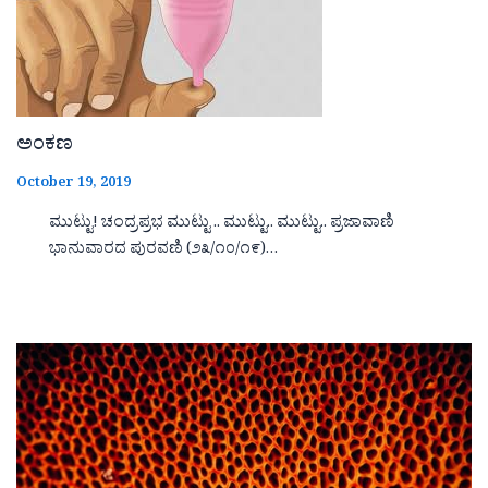
ಅಂಕಣ
October 19, 2019
ಮುಟ್ಟು! ಚಂದ್ರಪ್ರಭ ಮುಟ್ಟು .. ಮುಟ್ಟು.. ಮುಟ್ಟು.. ಪ್ರಜಾವಾಣಿ
ಭಾನುವಾರದ ಪುರವಣಿ (೨೩/೧೦/೧೯)…