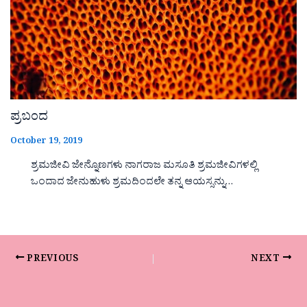
ಪ್ರಬಂದ
October 19, 2019
ಶ್ರಮಜೀವಿ ಜೇನ್ನೊಣಗಳು ನಾಗರಾಜ ಮಸೂತಿ ಶ್ರಮಜೀವಿಗಳಲ್ಲಿ
ಒಂದಾದ ಜೇನುಹುಳು ಶ್ರಮದಿಂದಲೇ ತನ್ನ ಆಯಸ್ಸನ್ನು…
PREVIOUS
NEXT