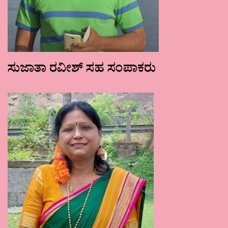
ಸುಜಾತಾ ರವೀಶ್ ಸಹ ಸಂಪಾಕರು