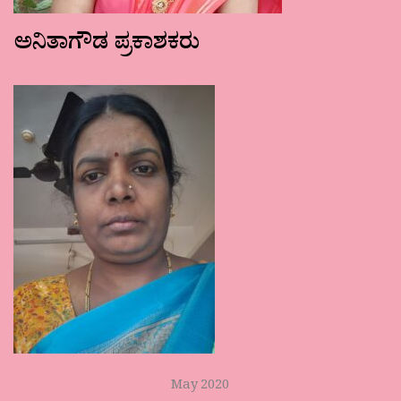
ಅನಿತಾಗೌಡ ಪ್ರಕಾಶಕರು
May 2020