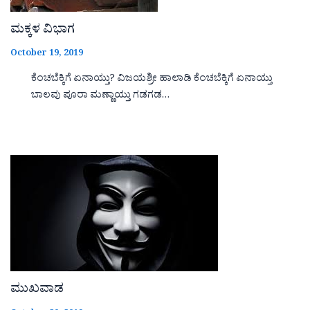
ಮಕ್ಕಳ ವಿಭಾಗ
October 19, 2019
ಕೆಂಚಬೆಕ್ಕಿಗೆ ಏನಾಯ್ತು? ವಿಜಯಶ್ರೀ ಹಾಲಾಡಿ ಕೆಂಚಬೆಕ್ಕಿಗೆ ಏನಾಯ್ತು
ಬಾಲವು ಪೂರಾ ಮಣ್ಣಾಯ್ತು ಗಡಗಡ…
ಮುಖವಾಡ