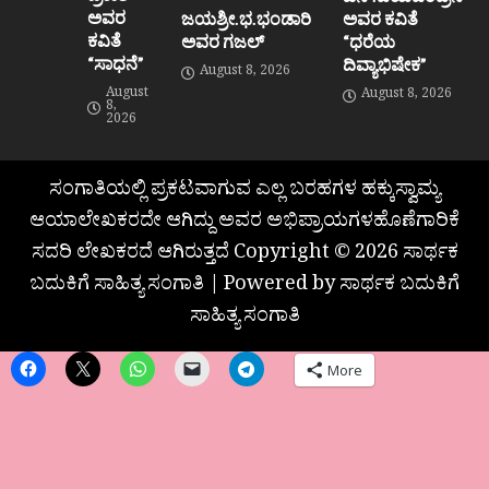
ಅವರ
ಜಯಶ್ರೀ.ಭ.ಭಂಡಾರಿ
ಅವರ ಕವಿತೆ
ಕವಿತೆ
ಅವರ ಗಜಲ್
“ಧರೆಯ
“ಸಾಧನೆ”
ದಿವ್ಯಾಭಿಷೇಕ”
August 8, 2026
August
August 8, 2026
8,
2026
ಸಂಗಾತಿಯಲ್ಲಿ ಪ್ರಕಟವಾಗುವ ಎಲ್ಲ ಬರಹಗಳ ಹಕ್ಕುಸ್ವಾಮ್ಯ
ಆಯಾಲೇಖಕರದೇ ಆಗಿದ್ದು ಅವರ ಅಭಿಪ್ರಾಯಗಳಹೊಣೆಗಾರಿಕೆ
ಸದರಿ ಲೇಖಕರದೆ ಆಗಿರುತ್ತದೆ Copyright © 2026 ಸಾರ್ಥಕ
ಬದುಕಿಗೆ ಸಾಹಿತ್ಯ ಸಂಗಾತಿ | Powered by ಸಾರ್ಥಕ ಬದುಕಿಗೆ
ಸಾಹಿತ್ಯ ಸಂಗಾತಿ
More