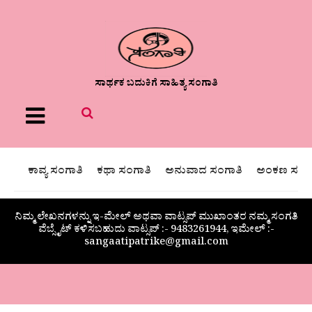
ಸಾರ್ಥಕ ಬದುಕಿಗೆ ಸಾಹಿತ್ಯ ಸಂಗಾತಿ
Menu
ಕಾವ್ಯ ಸಂಗಾತಿ
ಕಥಾ ಸಂಗಾತಿ
ಅನುವಾದ ಸಂಗಾತಿ
ಅಂಕಣ ಸಂಗಾ
ನಿಮ್ಮ ಲೇಖನಗಳನ್ನು ಇ-ಮೇಲ್ ಅಥವಾ ವಾಟ್ಸಪ್ ಮುಖಾಂತರ ನಮ್ಮ ಸಂಗತಿ
ವೆಬ್ಸೈಟ್ ಕಳಿಸಬಹುದು ವಾಟ್ಸಪ್‌ :- 9483261944, ಇಮೇಲ್ :-
sangaatipatrike@gmail.com