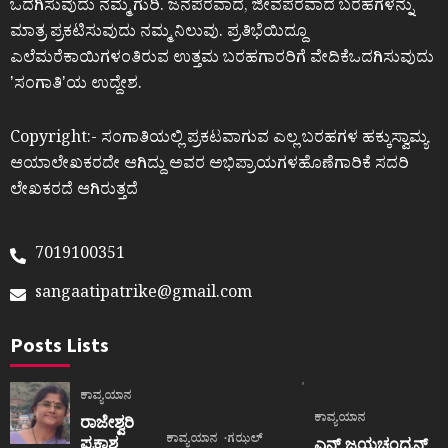
ಒದಗಿಸುವುದು ನಮ್ಮ ಗುರಿ. ಜನಪರವಾದ, ಜೀವಪರವಾದ ಬರಹಗಳನ್ನು
ಮಾತ್ರ ಪ್ರಕಟಿಸುವುದು ನಮ್ಮ ನಿಲುವು. ಪ್ರತಿಭೆಯಿದ್ದೂ
ಎಲೆಮರೆಕಾಯಿಗಳಂತಿರುವ ಉತ್ತಮ ಬರಹಗಾರರಿಗೆ ವೇದಿಕೆಒದಗಿಸುವುದು
ʼಸಂಗಾತಿʼಯ ಉದ್ದೇಶ.
Copyright:- ಸಂಗಾತಿಯಲ್ಲಿ ಪ್ರಕಟವಾಗುವ ಎಲ್ಲ ಬರಹಗಳ ಹಕ್ಕುಸ್ವಾಮ್ಯ
ಆಯಾಲೇಖಕರದೇ ಆಗಿದ್ದು ಅವರ ಅಭಿಪ್ರಾಯಗಳಹೊಣೆಗಾರಿಕೆ ಸದರಿ
ಲೇಖಕರದೆ ಆಗಿರುತ್ತದೆ
7019100351
sangaatipatrike@gmail.com
Posts Lists
ಕಾವ್ಯಯಾನ
ಕಾವ್ಯಯಾನ
ರಾಜೇಶ್ವರಿ
ಕಾವ್ಯಯಾನ
ಗಝಲ್
ಪ್ರಕಾಶ
ಎನ್.ಜಯಚಂದ್ರನ್