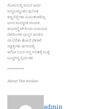
ನೋಟದಲ್ಲಿ ಸಾವಿರ ಅರ್ಥ
ಜನ್ಮಜನ್ಮಾಂತರ ಪುನೀತ
ಕಣ್ಣ ರೆಪ್ಪೆಗಳು ಮಿಟುಕಾಡಲಿಲ್ಲ
ಜಗದ ಉದ್ದಾರಕ ನಾಯಕ
ಶುಭವನ್ನೆ ಲೇಸೆಂದು ಬಯಸುವ
ಬೆಳದಿಂಗಳ ಭಾಸ್ಕರ ಚಂದಿರ
ನಾ ಬೆರೆತು ಹೋದೆ ಬೆಳಕಲಿ
ನಕ್ಷತ್ರಗಳು ಆಗಸದಲ್ಲಿ
ಆಗೋ ಬಂದ ನನ್ನ ಸನಿಹಕ್ಕೆ ಮಿತ್ರ
ಬುದ್ಧನನ್ನ ಪ್ರಿಯಸಖಿ
**********
About The Author
admin