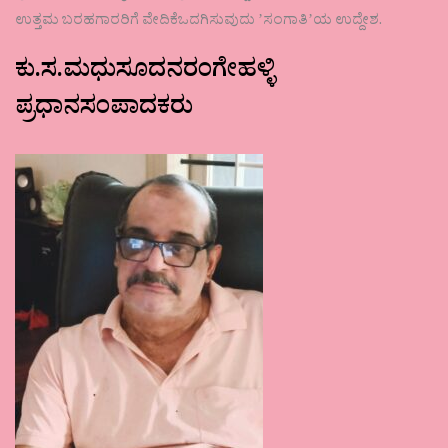
ಉತ್ತಮ ಬರಹಗಾರರಿಗೆ ವೇದಿಕೆಒದಗಿಸುವುದು ʼಸಂಗಾತಿʼಯ ಉದ್ದೇಶ.
ಕು.ಸ.ಮಧುಸೂದನರಂಗೇಹಳ್ಳಿ
ಪ್ರಧಾನಸಂಪಾದಕರು