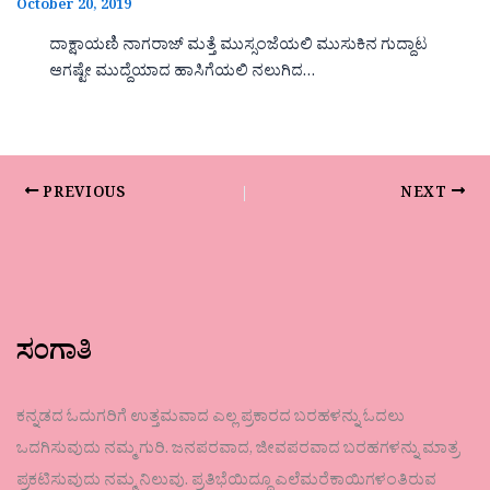
October 20, 2019
ದಾಕ್ಷಾಯಣಿ ನಾಗರಾಜ್ ಮತ್ತೆ ಮುಸ್ಸಂಜೆಯಲಿ ಮುಸುಕಿನ ಗುದ್ದಾಟ
ಆಗಷ್ಟೇ ಮುದ್ದೆಯಾದ ಹಾಸಿಗೆಯಲಿ ನಲುಗಿದ…
PREVIOUS
NEXT
ಸಂಗಾತಿ
ಕನ್ನಡದ ಓದುಗರಿಗೆ ಉತ್ತಮವಾದ ಎಲ್ಲ ಪ್ರಕಾರದ ಬರಹಳನ್ನು ಓದಲು
ಒದಗಿಸುವುದು ನಮ್ಮ ಗುರಿ. ಜನಪರವಾದ, ಜೀವಪರವಾದ ಬರಹಗಳನ್ನು ಮಾತ್ರ
ಪ್ರಕಟಿಸುವುದು ನಮ್ಮ ನಿಲುವು. ಪ್ರತಿಭೆಯಿದ್ದೂ ಎಲೆಮರೆಕಾಯಿಗಳಂತಿರುವ