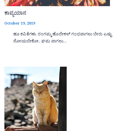
ಕಾವ್ಯಯಾನ
October 19, 2019
ಹೂ ಕವಿತೆಗಳು. ರಂಗಮ್ಮ ಹೊದೇಕಲ್ ಗಂಧವಾಗಲು ಬೇರು ಎಷ್ಟು
ನೋಯಬೇಕೋ.. ಘಮ ವಾಗಲು…