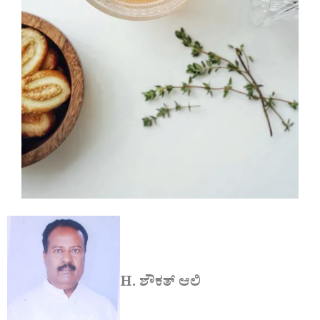
H. ಶೌಕತ್ ಆಲಿ