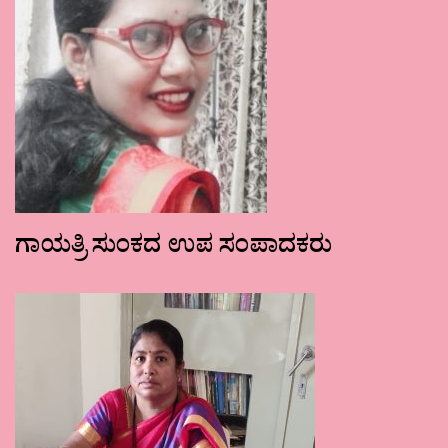
ಗಾಯತ್ರಿ ಸುಂಕದ ಉಪ ಸಂಪಾದಕರು