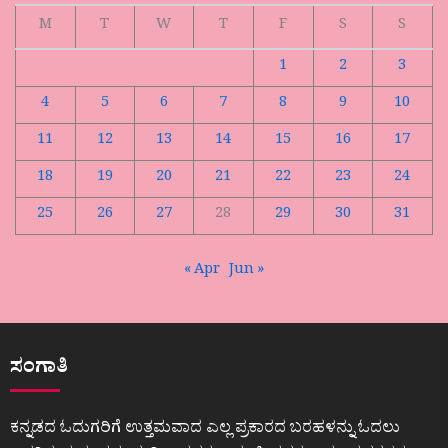
M
T
W
T
F
S
S
1
2
3
4
5
6
7
8
9
10
11
12
13
14
15
16
17
18
19
20
21
22
23
24
25
26
27
28
29
30
31
« Apr
Jun »
ಸಂಗಾತಿ
ಕನ್ನಡದ ಓದುಗರಿಗೆ ಉತ್ತಮವಾದ ಎಲ್ಲ ಪ್ರಕಾರದ ಬರಹಳನ್ನು ಓದಲು