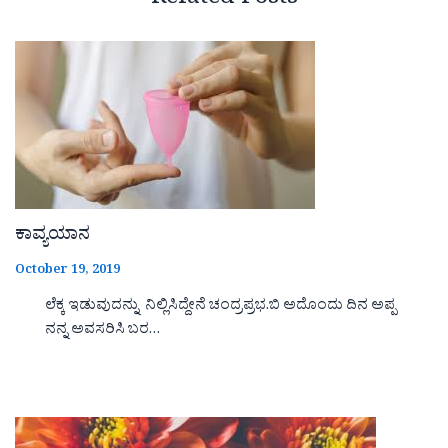
Related Posts
ಕಾವ್ಯಯಾನ
October 19, 2019
ಲೆಕ್ಕ ಇಡುವುದನ್ನು ನಿಲ್ಲಿಸಿದ್ದೇನೆ ಚಂದ್ರಪ್ರಭ.ಬಿ ಅದೊಂದು ದಿನ ಅಪ್ಪ
ನನ್ನ ಅವಸರಿಸಿ ಬರ…