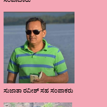
ಸಂಪಾದಕರು
ಸುಜಾತಾ ರವೀಶ್ ಸಹ ಸಂಪಾಕರು