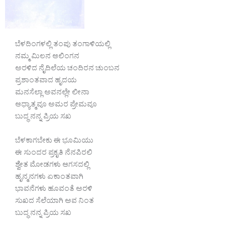
ಬೆಳದಿಂಗಳಲ್ಲಿ ತಂಪು ತಂಗಾಳಿಯಲ್ಲಿ
ನಮ್ಮ ಮಿಲನ ಆಲಿಂಗನ
ಅರಳಿದ ನೈದಿಲೆಯ ಚಂದಿರನ ಚುಂಬನ
ಪ್ರಶಾಂತವಾದ ಹೃದಯ
ಮನಸೆಲ್ಲಾ ಅವನಲ್ಲೇ ಲೀನಾ
ಆಧ್ಯಾತ್ಮವೂ ಅಮರ ಪ್ರೇಮವೂ
ಬುದ್ಧ ನನ್ನ ಪ್ರಿಯ ಸಖ
ಬೆಳಕಾಗಬೇಕು ಈ ಭೂಮಿಯು
ಈ ಸುಂದರ ಪ್ರಕೃತಿ ನೆನಪಿರಲಿ
ಶ್ವೇತ ಮೋಡಗಳು ಆಗಸದಲ್ಲಿ
ಹೃನ್ಮನಗಳು ಏಕಾಂತವಾಗಿ
ಭಾವನೆಗಳು ಹೂವಂತೆ ಅರಳಿ
ಸುಖದ ಸೆಲೆಯಾಗಿ ಅವ ನಿಂತ
ಬುದ್ಧ ನನ್ನ ಪ್ರಿಯ ಸಖ