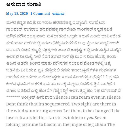
ಅನುವಾದ ಸಂಗಾತಿ
May 18, 2020
1 Comment
ಅನುವಾದ
ಮೌನ ಕನ್ನಡ ಕವಿತೆ: ನಾಗರಾಜ ಹರಪನಹಳ್ಳಿ ಇಂಗ್ಳಿಷಿಗೆ: ನಾಗರೇಖಾ
ಗಾಂವಕರ್ ನಾಗರಾಜ ಹರಪನಹಳ್ಳಿ ನಾಗರೇಖಾ ಗಾಂವಕರ್ ಕನ್ನಡ ಕವಿತೆ
ಮೌನ ಮೌನದಲ್ಲೂ ನಾನು ಸುಳಿದಾಡುವೆ ಒಬ್ಬಳೇ ಇರುವೆ ಎಂದು ಭಾವಿಸಬೇಡ
ಸುಳಿಯುವ ಗಾಳಿಯಲ್ಲಿ ಎರಡು ನಿಟ್ಟುಸಿರುಗಳಿವೆ ಅವು ಪ್ರೇಮದ ಪಲ್ಲವಿಗಳಾಗಿ
ಬದಲಾಗಿ ಬಿಡಲಿ ಕಣ್ಣಲ್ಲಿ ನಕ್ಷತ್ರಗಳು ಹಾಡಲಿ ಕಾಲ್ಗೆಜ್ಜೆಗಳಲ್ಲಿ ಏಳು ಸುತ್ತಿನ ಮಲ್ಲಿಗೆ
ಅರಳಲಿ ನೀನುಟ್ಟ ಸೀರೆ ಸೆರಗ ತಾಗಿದ ಗಾಳಿ ಪ್ರೇಮದ ನವಿರು ಹೊತ್ತು ತಂತು
ಆಡಿದ ಆಡದೇ ಉಳಿದ ಮಾತು ಮೌನಗಳ ಸಂಕಲನ ಮೋಡಗಳಲ್ಲಿ ಚಿತ್ರ
ಬಿಡಿಸಿತು ನೀನಿಡುವ ಪ್ರತಿ ಹೆಜ್ಜೆಯಲಿ ಕನಸು ಇಣುಕುತ್ತಿದೆ ಗೆಳತಿ ಮನಸುಗಳ
ಅಗಣಿತ ತರಂಗಗಳು ಎದೆತಾಕುತ್ತಲೇ ಇರುವ ಸೋಜಿಗಕ್ಕೆ ಏನೆನ್ನಲಿ? ನಿನ್ನ ದನಿ
ಕೇಳದ ಭೂಮಿಗೆ ಆಕಳಿಕೆ ಸಮಯ ಅದಕ್ಕೆ ಮಗ್ಗಲು ಬದಲಿಸುತ್ತಿದೆ ಮುಗಿಲಿಗೆ
ದಿಗಿಲು ಬಡಿದಿದೆ ಎಲ್ಲಿ ಹೋದೆ ? ಗೆಜ್ಜೆ ಸದ್ದಿಗೆ ಅರಳುತ್ತಿದ್ದ ಹೂ ಸಹ ಮೌನವಾಗಿದೆ
******* ಇಂಗ್ಲೀಷ್ ಅನುವಾದ Silence I can roam even in silence
Dont think that im sequestered. Two sighs are there In
the wind sauntering across. Let them to be changed Like
love refrains let the stars to twinkle in eyes. Seven
folding jasmine to bloom in the jingle of leg chain The