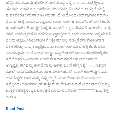
ಹನ್ನೆರಡರ ಸಮಯ ಪೊಲೀಸ್ ಪೇದೆಯೊಬ್ಬ ಇಲ್ಲಿ ಏನು ಮಾಡುತ್ತಿದ್ದೀಯಾ
ಹೊರಡು ಎಂದು ತನ್ನ ಲಾಟಿಯಾ ರುಚಿಯನ್ನು ತೋರಿಸಿದ. ಆ ಕತ್ತಲೆಯಲ್ಲಿ
ಪುನಃ ಬೇರೊಂದು ದಾರಿ ಹಿಡಿದು ಸಾಗಿದೆ. ಅದೊಂದು ಯಾವುದೋ ಸರ್ಕಾರಿ
ಬಂಗಲೆ, ಅಲ್ಲಿ ಒಂದು ದೊಡ್ಡದಾದ ಕಾಂಪೌಂಡ್. ಆ ಕಾಂಪೌಂಡ್ ಒಳಗೆ ಹಾರಿ,
ಕಾಂಪೌಂಡ್ ಬದಿಯಲ್ಲೇ ಸೊಳ್ಳೆಗಳ ಜೊತೆಗೆ ನನ್ನ ಆ ದಿನದ ಬೆಂಗಳೂರಿನ ರಾತ್ರಿ
ಕಳೆದೆ. ಆಗಲಿಲ್ಲ ನಡೆದು ನಡೆದು ಸುಸ್ತಾಗಿದ್ದರಿಂದ, ಅದು ಯಾವಾಗ ನಿದ್ರೆ ದೇವತೆ
ಬಂದು ಆಕ್ರಮಿಸಿಕೊಂಡಳೋ ಗೊತ್ತೇ ಹಗಲಿಲ್ಲ. ಕಣ್ಣು ತೆರೆದು ನೋಡಿದಾಗ
ಬೆಳಕರಿದಿತ್ತು. ಎದ್ದು ಕಣ್ಣುಜ್ಜಿಕೊಂಡು ಕಾಂಪೌಂಡ್ ಮೇಲೆ ಹತ್ತಿ ಕೂತೆ. ಏನು
ಮಾಡುವುದೆಂದು ತೋಚದೆ ಇದ್ದಾಗ, ಒಬ್ಬ ಬ್ರೋಕರ್ ಬಂದು ಹೋಟೆಲಲ್ಲಿ ಕೆಲ್ಸ
ಇದೆ ಕೆಲಸಕ್ಕೆ ಬರ್ತೀಯಾ ಎಂದು ಕೇಳಿದಾಗ ನನಗೆ ಆಗ ಆದ ಆನಂದ
ಅಷ್ಟಿಷ್ಟಲ್ಲ. ಹಸಿವನ್ನು ತಾಳದೆ ನಾನು ಅವನ ಹಿಂದೆ ಹೆಜ್ಜೆ ಇಟ್ಟೆ………. ಇಷ್ಟಾದ
ಮೇಲೆ ನಾನು ದುಡಿದುಕೊಂಡು ಕಾಲೇಜಿಗೆ ಹೋಗಿ ಟೂರ್ ಹೋಗಿದ್ದೇನೆಂದು
ಭಾವಿಸಿದ್ದರೇ ಅದು ನಿಮ್ಮ ತಪ್ಪು ಕಲ್ಪನೆ. ಮುಂದೇನಾಯಿತು ಎಂದು ನನ್ನ
ಇನ್ನೊಂದು ಲೇಖನದಲ್ಲಿ ಹೇಳುತ್ತೇನೆ. ಈ ಲೇಖನ ನಿಮಗೆ ಅರ್ಥವಾದಲ್ಲಿ ನಿಮ್ಮ
ಮಕ್ಕಳ ಭವಿಷ್ಯ ಉಜ್ವಲವಾಗುತ್ತದೆ ಎಂದು ನಂಬಿರುವೆ. ********* ಮೂಗಪ್ಪ
ಗಾಳೇರ
Read Post »