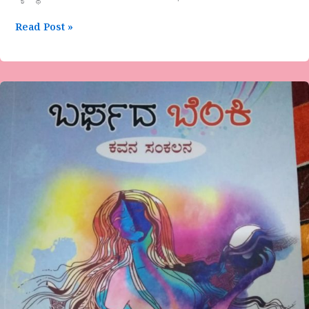
Read Post »
ಪುಸ್ತಕ
ಸಂಗಾತಿ