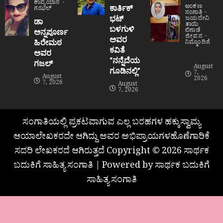
ಕಾವ್ಯಯಾನ
ಅಂಕಣ
ಕಾರ್ತಿಕ್
ಗಝಲ್
ಸಂಗಾತಿ
ಭಟ್
ಜಯದೇವಿ
ಡಾ
ತಾಯಿ
ಬಳಗುಳಿ
ಲಿಗಾಡೆ
ಅನ್ನಪೂರ್ಣ
ಜೀವನ
ಅವರ
ಹಿರೇಮಠ
ನಿಮ್ಮೊಂದಿಗೆ
ಕವಿತೆ
ಅವರ
“ನನ್ನೆದೆಯ
ಗಜಲ್
August
ಗೂಡಿನಲ್ಲಿ”
7,
August
2026
7, 2026
August
7, 2026
ಸಂಗಾತಿಯಲ್ಲಿ ಪ್ರಕಟವಾಗುವ ಎಲ್ಲ ಬರಹಗಳ ಹಕ್ಕುಸ್ವಾಮ್ಯ
ಆಯಾಲೇಖಕರದೇ ಆಗಿದ್ದು ಅವರ ಅಭಿಪ್ರಾಯಗಳಹೊಣೆಗಾರಿಕೆ
ಸದರಿ ಲೇಖಕರದೆ ಆಗಿರುತ್ತದೆ Copyright © 2026 ಸಾರ್ಥಕ
ಬದುಕಿಗೆ ಸಾಹಿತ್ಯ ಸಂಗಾತಿ | Powered by ಸಾರ್ಥಕ ಬದುಕಿಗೆ
ಸಾಹಿತ್ಯ ಸಂಗಾತಿ