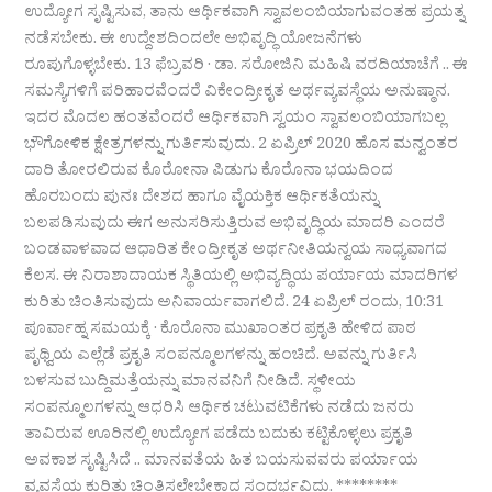
ಉದ್ಯೋಗ ಸೃಷ್ಟಿಸುವ, ತಾನು ಆರ್ಥಿಕವಾಗಿ ಸ್ವಾವಲಂಬಿಯಾಗುವಂತಹ ಪ್ರಯತ್ನ
ನಡೆಸಬೇಕು. ಈ ಉದ್ದೇಶದಿಂದಲೇ ಅಭಿವೃದ್ಧಿ ಯೋಜನೆಗಳು
ರೂಪುಗೊಳ್ಳಬೇಕು. 13 ಫೆಬ್ರವರಿ · ಡಾ. ಸರೋಜಿನಿ ಮಹಿಷಿ ವರದಿಯಾಚೆಗೆ .. ಈ
ಸಮಸ್ಯೆಗಳಿಗೆ ಪರಿಹಾರವೆಂದರೆ ವಿಕೇಂದ್ರೀಕೃತ ಅರ್ಥವ್ಯವಸ್ಥೆಯ ಅನುಷ್ಠಾನ.
ಇದರ ಮೊದಲ ಹಂತವೆಂದರೆ ಆರ್ಥಿಕವಾಗಿ ಸ್ವಯಂ ಸ್ವಾವಲಂಬಿಯಾಗಬಲ್ಲ
ಭೌಗೋಳಿಕ ಕ್ಷೇತ್ರಗಳನ್ನು ಗುರ್ತಿಸುವುದು. 2 ಏಪ್ರಿಲ್ 2020 ಹೊಸ ಮನ್ವಂತರ
ದಾರಿ ತೋರಲಿರುವ ಕೊರೋನಾ ಪಿಡುಗು ಕೊರೊನಾ ಭಯದಿಂದ
ಹೊರಬಂದು ಪುನಃ ದೇಶದ ಹಾಗೂ ವೈಯಕ್ತಿಕ ಆರ್ಥಿಕತೆಯನ್ನು
ಬಲಪಡಿಸುವುದು ಈಗ ಅನುಸರಿಸುತ್ತಿರುವ ಅಭಿವೃದ್ಧಿಯ ಮಾದರಿ ಎಂದರೆ
ಬಂಡವಾಳವಾದ ಆಧಾರಿತ ಕೇಂದ್ರೀಕೃತ ಅರ್ಥನೀತಿಯನ್ವಯ ಸಾಧ್ಯವಾಗದ
ಕೆಲಸ. ಈ ನಿರಾಶಾದಾಯಕ ಸ್ಥಿತಿಯಲ್ಲಿ ಅಭಿವ್ಯದ್ಧಿಯ ಪರ್ಯಾಯ ಮಾದರಿಗಳ
ಕುರಿತು ಚಿಂತಿಸುವುದು ಅನಿವಾರ್ಯವಾಗಲಿದೆ. 24 ಏಪ್ರಿಲ್ ರಂದು, 10:31
ಪೂರ್ವಾಹ್ನ ಸಮಯಕ್ಕೆ · ಕೊರೊನಾ ಮುಖಾಂತರ ಪ್ರಕೃತಿ ಹೇಳಿದ ಪಾಠ
ಪೃಥ್ವಿಯ ಎಲ್ಲೆಡೆ ಪ್ರಕೃತಿ ಸಂಪನ್ಮೂಲಗಳನ್ನು ಹಂಚಿದೆ. ಅವನ್ನು ಗುರ್ತಿಸಿ
ಬಳಸುವ ಬುದ್ದಿಮತ್ತೆಯನ್ನು ಮಾನವನಿಗೆ ನೀಡಿದೆ. ಸ್ಥಳೀಯ
ಸಂಪನ್ಮೂಲಗಳನ್ನು ಆಧರಿಸಿ ಆರ್ಥಿಕ ಚಟುವಟಿಕೆಗಳು ನಡೆದು ಜನರು
ತಾವಿರುವ ಊರಿನಲ್ಲಿ ಉದ್ಯೋಗ ಪಡೆದು ಬದುಕು ಕಟ್ಟಿಕೊಳ್ಳಲು ಪ್ರಕೃತಿ
ಅವಕಾಶ ಸೃಷ್ಟಿಸಿದೆ .. ಮಾನವತೆಯ ಹಿತ ಬಯಸುವವರು ಪರ್ಯಾಯ
ವ್ಯವಸ್ಥೆಯ ಕುರಿತು ಚಿಂತಿಸಲೇಬೇಕಾದ ಸಂದರ್ಭವಿದು. ********