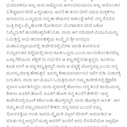
ಭಯಾನಕರೂ ಅಲ್ಲ. ಅದು ಅಷ್ಟೊಂದು ಆನಂದಮಯನೂ ಅಲ್ಲ. ಅದೊಂತರ
ವಿಶಿಷ್ಟವಾದ ಬೇಟಿ ಎನ್ನಬಹುದು. ಆದರೆ ಈ ತರದ ಬೇಟಿ ಯಾವ ಮಕ್ಕಳಿಗೂ
ಆಗಬಾರದು ಎನ್ನುವುದು ನನ್ನ ಈ ಲೇಖನದ ಆಕಾಂಕ್ಷೆ ಆಗಿದೆ. ನನ್ನ ನೆನಪಿನ
ಬುತ್ತಿ ಬಿಚ್ಚಿ ಒಮ್ಮೆ ಹೊರಳಿ ನೋಡಿದಾಗ, ಬೆಂಗಳೂರಿನ ಬೇಟಿ ಏಕೋ
ನಿಮ್ಮೆದುರಿಗೆ ಹಂಚಿಕೊಳ್ಳಬೇಕೆನಿಸಿತು. ನಾನು ಆಗ ಸರಿಯಾಗಿ ಪಿಯುಸಿಯನ್ನು
ಓದುತ್ತಿದ್ದೆ. ಅದು ಹರಪನಹಳ್ಳಿಯ ಉಜ್ಜೈನಿ ಶ್ರೀ ಜಗದ್ಗುರು
ಮಹಾವಿದ್ಯಾಲಯದಲ್ಲಿ. ಕಾಲೇಜಿನಲ್ಲಿ ಬೆರಳು ಮಾಡಿ ತೋರಿಸುವ
ವಿದ್ಯಾವಂತರ ಪಟ್ಟಿಯಲ್ಲಿ ನಾನು ಕೂಡ ಒಬ್ಬನು ಎಂದು ಅಂದುಕೊಂಡಿರಲಿಲ್ಲ.
ಎಲ್ಲಾ ಗೆಳೆಯರು, ಲೆಕ್ಚರ್ ರು ನಿರ್ಧರಿಸಿ ಆ ಪಟ್ಟ ಕಟ್ಟಿ ಬಿಡುತ್ತಿದ್ದರು. ಇಂದಿಗೂ
ಕೂಡ ನನಗೆ ಆ ಪಟ್ಟ ಕಟ್ಟುತ್ತಿದ್ದಾರೆ; ನಾನು ಆ ಪಟ್ಟಕ್ಕೆ ಯೋಗ್ಯನಲ್ಲ ಎಂದು ನನ್ನ
ಮನಸ್ಸು ಮಾತ್ರ ಹೇಳುತ್ತದೆ. ಇದನ್ನು ಕೇಳುವವರ್ಯಾರು? ಇರ್ಲಿ ಬಿಡಿ; ವಿಚಾರಕ್ಕೆ
ಬರುತೀನಿ. ನಾನು ಆಗ ಪಿಯುಸಿ ಓದುತ್ತಿರುವಾಗ ನಮ್ಮ ಕಾಲೇಜಿನಲ್ಲಿ ಶೈಕ್ಷಣಿಕ
ಪ್ರವಾಸ ಏರ್ಪಡಿಸಿದ್ದರು. ನಾನು ಪ್ರವಾಸಕ್ಕೆ ಹೋಗಲು ನನ್ನ ತಂದೆ ತಾಯಿಯನ್ನು
ಕೇಳಲು ಊರಿಗೆ ಹೋದೆ. ಊರಿಗೆ ಹೋಗಿ ನನ್ನ ತಂದೆಗೆ ಕೇಳಿದೆ! “ಅಪ್ಪ
ಕಾಲೇಜಿನಲ್ಲಿ ಟೂರ್ ಕರ್ಕೊಂಡು ಹೋಗ್ತಿದ್ದಾರೆ, ನಾನು ಹೋಗ್ತೀನಿ ಅಂತ”. ಆಗ
ನಮ್ಮ ತಂದೆ ನಮ್ಮ ಮಾವನಿಗೆ ಕೇಳಿದ. ನನ್ನ ಮಾವ ಎಂದರೆ ನಮ್ಮ
ಸೋದರತ್ತೆಯ ಗಂಡ. ಅವರು ಪ್ರೈಮರಿ ಸ್ಕೂಲ್ ಟೀಚರ್. ಅವರಾಡಿದ ಆ
ಮಾತು ನನ್ನ ಅಪ್ಪನಿಗೆ ಮತ್ತು ಅವರಿಗೆ ಇಂದಿಗೆ ಅದು ನೆನಪಿದೆಯೋ ಇಲ್ಲವೋ