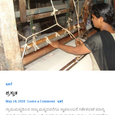
ಇತರೆ
ಪ್ರಸ್ತುತ
May 18, 2020
Leave a Comment
ಇತರೆ
ಗ್ರಾಮಮಟ್ಟದಿಂದ ರಾಜ್ಯ ಮಟ್ಟದವರೆಗೂ ಸ್ವಾವಲಂಬನೆ ಗಣೇಶಭಟ್ ಮಾನ್ಯ