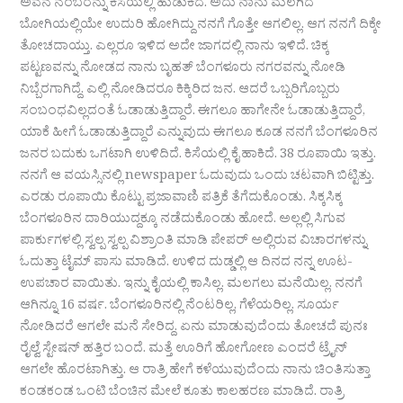
ಅವನ‌ ನಂಬರನ್ನು ಕಿಸೆಯಲ್ಲಿ ಹುಡುಕಿದೆ. ಅದು ನಾನು ಮಲಗಿದ
ಬೋಗಿಯಲ್ಲಿಯೇ ಉದುರಿ ಹೋಗಿದ್ದು ನನಗೆ ಗೊತ್ತೇ ಆಗಲಿಲ್ಲ. ಆಗ ನನಗೆ ದಿಕ್ಕೇ
ತೋಚದಾಯ್ತು. ಎಲ್ಲರೂ ಇಳಿದ ಅದೇ ಜಾಗದಲ್ಲಿ ನಾನು ಇಳಿದೆ. ಚಿಕ್ಕ
ಪಟ್ಟಣವನ್ನು ನೋಡದ ನಾನು ಬೃಹತ್ ಬೆಂಗಳೂರು ನಗರವನ್ನು ನೋಡಿ
ನಿಬ್ಬೆರಗಾಗಿದ್ದೆ. ಎಲ್ಲಿ ನೋಡಿದರೂ ಕಿಕ್ಕಿರಿದ ಜನ. ಆದರೆ ಒಬ್ಬರಿಗೊಬ್ಬರು
ಸಂಬಂಧವಿಲ್ಲದಂತೆ ಓಡಾಡುತ್ತಿದ್ದಾರೆ. ಈಗಲೂ ಹಾಗೇನೇ ಓಡಾಡುತ್ತಿದ್ದಾರೆ,
ಯಾಕೆ ಹೀಗೆ ಓಡಾಡುತ್ತಿದ್ದಾರೆ ಎನ್ನುವುದು ಈಗಲೂ ಕೂಡ ನನಗೆ ಬೆಂಗಳೂರಿನ
ಜನರ ಬದುಕು ಒಗಟಾಗಿ ಉಳಿದಿದೆ. ಕಿಸೆಯಲ್ಲಿ ಕೈ ಹಾಕಿದೆ. 38 ರೂಪಾಯಿ ಇತ್ತು.
ನನಗೆ ಆ ವಯಸ್ಸಿನಲ್ಲಿ newspaper ಓದುವುದು ಒಂದು ಚಟವಾಗಿ ಬಿಟ್ಟಿತ್ತು.
ಎರಡು ರೂಪಾಯಿ ಕೊಟ್ಟು ಪ್ರಜಾವಾಣಿ ಪತ್ರಿಕೆ ತೆಗೆದುಕೊಂಡು. ಸಿಕ್ಕಸಿಕ್ಕ
ಬೆಂಗಳೂರಿನ ದಾರಿಯುದ್ದಕ್ಕೂ ನಡೆದುಕೊಂಡು ಹೋದೆ. ಅಲ್ಲಲ್ಲಿ ಸಿಗುವ
ಪಾರ್ಕುಗಳಲ್ಲಿ ಸ್ವಲ್ಪ ಸ್ವಲ್ಪ ವಿಶ್ರಾಂತಿ ಮಾಡಿ ಪೇಪರ್ ಅಲ್ಲಿರುವ ವಿಚಾರಗಳನ್ನು
ಓದುತ್ತಾ ಟೈಮ್ ಪಾಸು ಮಾಡಿದೆ. ಉಳಿದ ದುಡ್ಡಲ್ಲಿ ಆ ದಿನದ ನನ್ನ ಊಟ-
ಉಪಚಾರ ವಾಯಿತು. ಇನ್ನು ಕೈಯಲ್ಲಿ ಕಾಸಿಲ್ಲ. ಮಲಗಲು ಮನೆಯಿಲ್ಲ. ನನಗೆ
ಆಗಿನ್ನೂ 16 ವರ್ಷ. ಬೆಂಗಳೂರಿನಲ್ಲಿ ನೆಂಟರಿಲ್ಲ, ಗೆಳೆಯರಿಲ್ಲ. ಸೂರ್ಯ
ನೋಡಿದರೆ ಆಗಲೇ ಮನೆ ಸೇರಿದ್ದ. ಏನು ಮಾಡುವುದೆಂದು ತೋಚದೆ ಪುನಃ
ರೈಲ್ವೆ ಸ್ಟೇಷನ್ ಹತ್ತಿರ ಬಂದೆ. ಮತ್ತೆ ಊರಿಗೆ ಹೋಗೋಣ ಎಂದರೆ ಟ್ರೈನ್
ಆಗಲೇ ಹೊರಟಾಗಿತ್ತು. ಆ ರಾತ್ರಿ ಹೇಗೆ ಕಳೆಯುವುದೆಂದು ನಾನು ಚಿಂತಿಸುತ್ತಾ
ಕಂಡಕಂಡ ಒಂಟಿ ಬೆಂಚಿನ ಮೇಲೆ ಕೂತು ಕಾಲಹರಣ ಮಾಡಿದೆ. ರಾತ್ರಿ