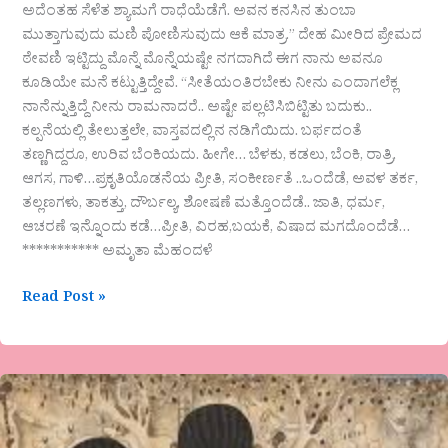
ಅದೆಂತಹ ಸೆಳೆತ ಶ್ಯಾಮಗೆ ರಾಧೆಯೆಡೆಗೆ. ಅವನ ಕನಸಿನ ತುಂಬಾ
ಮುತ್ತಾಗುವುದು ಮಣಿ ಪೋಣಿಸುವುದು ಆಕೆ ಮಾತ್ರ.” ದೇಹ ಮೀರಿದ ಪ್ರೇಮದ
ಠೇವಣಿ ಇಟ್ಟಿದ್ದು ಮೊನ್ನೆ ಮೊನ್ನೆಯಷ್ಟೇ ನಗದಾಗಿದೆ ಈಗ ನಾನು ಅವನೂ
ಕೂಡಿಯೇ ಮನೆ ಕಟ್ಟುತ್ತಿದ್ದೇವೆ. “ಸೀತೆಯಂತಿರಬೇಕು ನೀನು ಎಂದಾಗಲೆಕ್ಲ
ನಾನೆನ್ನುತ್ತಿದ್ದೆ ನೀನು ರಾಮನಾದರೆ.. ಅಷ್ಟೇ ಪಲ್ಲಟಿಸಿಬಿಟ್ಟಿತು ಬದುಕು..
ಕಲ್ಪನೆಯಲ್ಲಿ ತೇಲುತ್ತಲೇ, ವಾಸ್ತವದಲ್ಲಿನ ನಡಿಗೆಯಿದು. ಬರ್ಫದಂತೆ‌
ತಣ್ಣಗಿದ್ದರೂ, ಉರಿವ ಬೆಂಕಿಯದು. ಹೀಗೇ… ಬೆಳಕು, ಕಡಲು, ಬೆಂಕಿ, ರಾತ್ರಿ,
ಆಗಸ, ಗಾಳಿ…ಪ್ರಕೃತಿಯೊಡನೆಯ ಪ್ರೀತಿ, ಸಂಕೀರ್ಣತೆ ..ಒಂದೆಡೆ, ಅವಳ ತರ್ಕ,
ತಲ್ಲಣಗಳು, ತಾಕತ್ತು, ದೌರ್ಬಲ್ಯ, ಶೋಷಣೆ ಮತ್ತೊಂದೆಡೆ.. ಜಾತಿ, ಧರ್ಮ,
ಆಚರಣೆ ಇನ್ನೊಂದು ಕಡೆ…ಪ್ರೀತಿ, ವಿರಹ,ಬಯಕೆ, ವಿಷಾದ ಮಗದೊಂದೆಡೆ…
*********** ಅಮೃತಾ ಮೆಹಂದಳೆ
Read Post »
ಅನುವಾದ
ಸಂಗಾತಿ