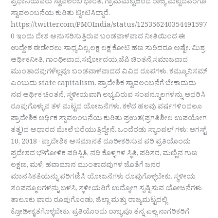
ಪ್ರಧಾನಿಯವರು ಸ್ವಾವಲಂಬಿ ಭಾರತ, ಗ್ರಾಮಮಟ್ಟದಿಂದ ರಾಜ್ಯ ಮಟ್ಟದವರೆಗೂ
ಸ್ವಾವಲಂಬನೆಯ ಕುರಿತು ಟ್ವೀಟಿಸಿದ್ದಾರೆ.
https://twitter.com/PMOIndia/status/125356240354491597
0 ಇಂದು ದೇಶ ಅನುಸರಿಸುತ್ತಿರುವ ಬಂಡವಾಳವಾದ ನೀತಿಯಿಂದ ಈ
ಉದ್ದೇಶ ಈಡೇರಲು ಸಾಧ್ಯವಿಲ್ಲ.ಲಕ್ಷ ಲಕ್ಷ ಕೋಟಿ ಹಣ ಸುರಿದರೂ ಅಷ್ಟೇ. ಮಿಶ್ರ
ಆರ್ಥಿಕನೀತಿ, ಗಾಂಧೀವಾದ,ಸರ್ವೋದಯ,ಜೆಪಿ ಚಿಂತನೆ,ಸಮಾಜವಾದ
ಮುಂತಾದವುಗಳೆಲ್ಲವೂ ಬಂಡವಾಳವಾದದ ವಿವಿಧ ರೂಪಗಳು. ಕಮ್ಯೂನಿಸಮ್
ಎಂಬುದು state capitalism. ಪ್ರಾದೇಶಿಕ ಸ್ವಾವಲಂಬನೆಗೆ ಬೇಕಾದುದು
ನವ ಆರ್ಥಿಕ ಚಿಂತನೆ, ಸ್ಥಳೀಯವಾಗಿ ಲಭ್ಯವಿರುವ ಸಂಪನ್ಮೂಲಗಳನ್ನು ಆಧರಿಸಿ
ರೂಪುಗೊಳ್ಳುವ ತಳ ಮಟ್ಟದ ಯೋಜನೆಗಳು. ಕಳೆದ ಹಲವು ವರ್ಷಗಳಿಂದಲೂ
ಪ್ರಾದೇಶಿಕ ಆರ್ಥಿಕ ಸ್ವಾವಲಂಬನೆಯ ಕುರಿತು ಪ್ರಉತ(ಪ್ರಗತಿಶೀಲ ಉಪಯೋಗ
ತತ್ವ)ದ ಅಧಾರದ ಮೇಲೆ ಬರೆಯುತ್ತಿದ್ದೇನೆ. ಒಂದೆರಡು ಸ್ಯಾಂಪಲ್ ಗಳು: ಆಗಸ್ಟ್
10, 2018 · ಪ್ರಾದೇಶಿಕ ಅಸಮಾನತೆ ದೂರೀಕರಿಸುವ ಪರಿ ಪ್ರತಿಯೊಂದು
ಪ್ರದೇಶದ ಭೌಗೋಳಿಕ ಪರಿಸ್ಥಿತಿ, ನದಿ ಕೊಳ್ಳಗಳ ಸ್ಥಿತಿ, ಪರಿಸರ, ಮಣ್ಣಿನ ಗುಣ
ಲಕ್ಷಣ, ಮಳೆ, ಹವಾಮಾನ ಮುಂತಾದವುಗಳ ಜೊತೆಗೆ ಜನರ
ಮಾನಸಿಕತೆಯನ್ನು ಪರಿಗಣಿಸಿ ಯೋಜನೆಗಳು ರೂಪುಗೊಳ್ಳಬೇಕು. ಸ್ಥಳೀಯ
ಸಂಪನ್ಮೂಲಗಳನ್ನು ಬಳಸಿ, ಸ್ಥಳೀಯರಿಗೆ ಉದ್ಯೋಗ ಸೃಷ್ಟಿಸುವ ಯೋಜನೆಗಳು
ತಾಲೂಕು ವಾರು ರೂಪುಗೊಂಡು, ಜಿಲ್ಲಾ ಮತ್ತು ರಾಜ್ಯಮಟ್ಟದಲ್ಲಿ
ಕ್ರೋಢೀಕೃತಗೊಳ್ಳಬೇಕು. ಪ್ರತಿಯೊಂದು ರಾಜ್ಯವೂ ತನ್ನ ಎಲ್ಲ ನಾಗರಿಕರಿಗೆ