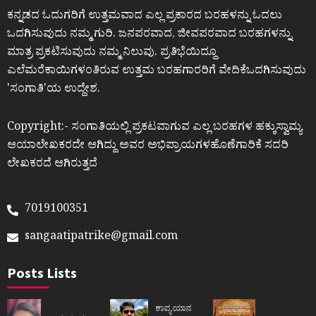
ಕನ್ನಡದ ಓದುಗರಿಗೆ ಉತ್ತಮವಾದ ಎಲ್ಲ ಪ್ರಕಾರದ ಬರಹಳನ್ನು ಓದಲು
ಒದಗಿಸುವುದು ನಮ್ಮ ಗುರಿ. ಜನಪರವಾದ, ಜೀವಪರವಾದ ಬರಹಗಳನ್ನು
ಮಾತ್ರ ಪ್ರಕಟಿಸುವುದು ನಮ್ಮ ನಿಲುವು. ಪ್ರತಿಭೆಯಿದ್ದೂ
ಎಲೆಮರೆಕಾಯಿಗಳಂತಿರುವ ಉತ್ತಮ ಬರಹಗಾರರಿಗೆ ವೇದಿಕೆಒದಗಿಸುವುದು
ʼಸಂಗಾತಿʼಯ ಉದ್ದೇಶ.
Copyright:- ಸಂಗಾತಿಯಲ್ಲಿ ಪ್ರಕಟವಾಗುವ ಎಲ್ಲ ಬರಹಗಳ ಹಕ್ಕುಸ್ವಾಮ್ಯ
ಆಯಾಲೇಖಕರದೇ ಆಗಿದ್ದು ಅವರ ಅಭಿಪ್ರಾಯಗಳಹೊಣೆಗಾರಿಕೆ ಸದರಿ
ಲೇಖಕರದೆ ಆಗಿರುತ್ತದೆ
7019100351
sangaatipatrike@gmail.com
Posts Lists
ಕಾವ್ಯಯಾನ