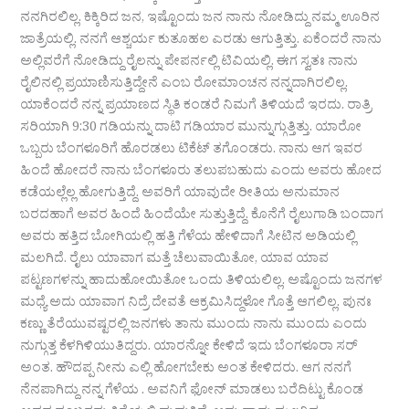
ನನಗಿರಲಿಲ್ಲ. ಕಿಕ್ಕಿರಿದ ಜನ, ಇಷ್ಟೊಂದು ಜನ ನಾನು ನೋಡಿದ್ದು ನಮ್ಮ ಊರಿನ
ಜಾತ್ರೆಯಲ್ಲಿ. ನನಗೆ ಆಶ್ಚರ್ಯ ಕುತೂಹಲ ಎರಡು ಆಗುತ್ತಿತ್ತು. ಏಕೆಂದರೆ ನಾನು
ಅಲ್ಲಿವರೆಗೆ ನೋಡಿದ್ದು ರೈಲನ್ನು ಪೇಪರ್ನಲ್ಲಿ ಟಿವಿಯಲ್ಲಿ. ಈಗ ಸ್ವತಃ ನಾನು
ರೈಲಿನಲ್ಲಿ ಪ್ರಯಾಣಿಸುತ್ತಿದ್ದೇನೆ ಎಂಬ ರೋಮಾಂಚನ ನನ್ನದಾಗಿರಲಿಲ್ಲ.
ಯಾಕೆಂದರೆ ನನ್ನ ಪ್ರಯಾಣದ ಸ್ಥಿತಿ ಕಂಡರೆ ನಿಮಗೆ ತಿಳಿಯದೆ ಇರದು. ರಾತ್ರಿ
ಸರಿಯಾಗಿ 9:30 ಗಡಿಯನ್ನು ದಾಟಿ ಗಡಿಯಾರ ಮುನ್ನುಗ್ಗುತ್ತಿತ್ತು. ಯಾರೋ
ಒಬ್ಬರು ಬೆಂಗಳೂರಿಗೆ ಹೊರಡಲು ಟಿಕೆಟ್ ತಗೊಂಡರು. ನಾನು ಆಗ ಇವರ
ಹಿಂದೆ ಹೋದರೆ ನಾನು ಬೆಂಗಳೂರು ತಲುಪಬಹುದು ಎಂದು ಅವರು ಹೋದ
ಕಡೆಯಲ್ಲೆಲ್ಲ ಹೋಗುತ್ತಿದ್ದೆ. ಅವರಿಗೆ ಯಾವುದೇ ರೀತಿಯ ಅನುಮಾನ
ಬರದಹಾಗೆ ಅವರ ಹಿಂದೆ ಹಿಂದೆಯೇ ಸುತ್ತುತ್ತಿದ್ದೆ. ಕೊನೆಗೆ ರೈಲುಗಾಡಿ ಬಂದಾಗ
ಅವರು ಹತ್ತಿದ ಬೋಗಿಯಲ್ಲಿ ಹತ್ತಿ ಗೆಳೆಯ ಹೇಳಿದಾಗೆ ಸೀಟಿನ ಅಡಿಯಲ್ಲಿ
ಮಲಗಿದೆ. ರೈಲು ಯಾವಾಗ ಮತ್ತೆ ಚೆಲುವಾಯಿತೋ, ಯಾವ ಯಾವ
ಪಟ್ಟಣಗಳನ್ನು ಹಾದುಹೋಯಿತೋ ಒಂದು ತಿಳಿಯಲಿಲ್ಲ. ಅಷ್ಟೊಂದು ಜನಗಳ
ಮಧ್ಯೆ ಅದು ಯಾವಾಗ ನಿದ್ರೆ ದೇವತೆ ಆಕ್ರಮಿಸಿದ್ದಳೋ ಗೊತ್ತೆ ಆಗಲಿಲ್ಲ. ಪುನಃ
ಕಣ್ಣು ತೆರೆಯುವಷ್ಟರಲ್ಲಿ ಜನಗಳು ತಾನು ಮುಂದು ನಾನು ಮುಂದು ಎಂದು
ನುಗ್ಗುತ್ತ ಕೆಳಗಿಳಿಯುತಿದ್ದರು. ಯಾರನ್ನೋ ಕೇಳಿದೆ ಇದು ಬೆಂಗಳೂರಾ ಸರ್
ಅಂತ. ಹೌದಪ್ಪ ನೀನು ಎಲ್ಲಿ ಹೋಗಬೇಕು ಅಂತ ಕೇಳಿದರು. ಆಗ ನನಗೆ
ನೆನಪಾಗಿದ್ದು ನನ್ನ ಗೆಳೆಯ . ಅವನಿಗೆ ಫೋನ್ ಮಾಡಲು ಬರೆದಿಟ್ಟು ಕೊಂಡ