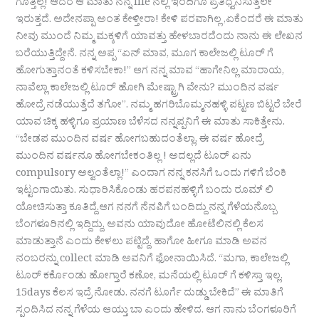
ಗೊತ್ತಿಲ್ಲ! ಆದರೆ ಆ ಮಾತು ನನ್ನ life ನಲ್ಲಿ ಇಂದಿಗೂ ಪ್ರತಿಧ್ವನಿಸುತ್ತಲೇ
ಇರುತ್ತದೆ. ಅದೇನಪ್ಪಾ ಅಂತ ಕೇಳ್ತೀರಾ! ಕೇಳಿ ಪರವಾಗಿಲ್ಲ ,ಏಕೆಂದರೆ ಈ ಮಾತು
ನೀವು ಮುಂದೆ ನಿಮ್ಮ ಮಕ್ಕಳಿಗೆ ಯಾವತ್ತು ಹೇಳಬಾರದೆಂದು ನಾನು ಈ ಲೇಖನ
ಬರೆಯುತ್ತಿದ್ದೇನೆ. ನನ್ನ ಅಪ್ಪ “ಏನ್ ಮಾವ, ಮೂಗ ಕಾಲೇಜಲ್ಲಿ ಟೂರ್ ಗೆ
ಹೋಗುತ್ತಾನಂತೆ ಕಳಿಸಬೇಕಾ!” ಆಗ ನನ್ನ ಮಾವ “ಹಾಗೇನಿಲ್ಲ ಮಾರಾಯ,
ನಾವೆಲ್ಲಾ ಕಾಲೇಜಲ್ಲಿ ಟೂರ್ ಹೋಗಿ ಮೇಷ್ಟ್ರಾಗಿ ವೇನು? ಮುಂದಿನ ವರ್ಷ
ಹೋದ್ರೆ ನಡೆಯುತ್ತೆದೆ ತಗೋ”. ನಮ್ಮ ಹಗರಿಬೊಮ್ಮನಹಳ್ಳಿ ಪಟ್ಟಣ ಬಿಟ್ಟರೆ ಬೇರೆ
ಯಾವ ಚಿಕ್ಕ ಹಳ್ಳಿಗೂ ಪ್ರಯಾಣ ಬೆಳೆಸದ ನನ್ನಪ್ಪನಿಗೆ ಈ ಮಾತು ಸಾಕಿತ್ತೇನು.
“ಬೇಡಪ ಮುಂದಿನ ವರ್ಷ ಹೋಗಬಹುದಂತೆಲ್ಲಾ, ಈ ವರ್ಷ ಹೋದ್ರೆ
ಮುಂದಿನ ವರ್ಷನೂ ಹೋಗಬೇಕಂತಿಲ್ಲ ! ಅದಲ್ಲದೆ ಟೂರ್ ಏನು
compulsory ಅಲ್ವಂತೆಲ್ಲಾ!” ಎಂದಾಗ ನನ್ನ ಕನಸಿಗೆ ಒಂದು ಗಳಿಗೆ ಬೆಂಕಿ
ಇಟ್ಟಂಗಾಯಿತು. ಸುಧಾರಿಸಿಕೊಂಡು ಹರಪನಹಳ್ಳಿಗೆ ಬಂದು ರೂಮ್ ಲಿ
ಯೋಚಿಸುತ್ತಾ ಕೂತಿದ್ದೆ.ಆಗ ನನಗೆ ನೆನಪಿಗೆ ಬಂದಿದ್ದು ನನ್ನ ಗೆಳೆಯನೊಬ್ಬ
ಬೆಂಗಳೂರಿನಲ್ಲಿ ಇದ್ದಿದ್ದು, ಅವನು ಯಾವುದೋ ಹೋಟೆಲಿನಲ್ಲಿ ಕೆಲಸ
ಮಾಡುತ್ತಾನೆ ಎಂದು ಕೇಳಲು ಪಟ್ಟಿದ್ದೆ. ಹಾಗೋ ಹೀಗೂ ಮಾಡಿ ಅವನ
ನಂಬರನ್ನು collect ಮಾಡಿ ಅವನಿಗೆ ಫೋನಾಯಿಸಿದೆ. “ಮಗಾ, ಕಾಲೇಜಲ್ಲಿ
ಟೂರ್ ಕರ್ಕೊಂಡು ಹೋಗ್ತಾರೆ ಕಣೋ, ಮನೆಯಲ್ಲಿ ಟೂರ್ ಗೆ ಕಳಿಸ್ತಾ ಇಲ್ಲ.
15days ಕೆಲಸ ಇದ್ರೆ ನೋಡು. ನನಗೆ ಟೂರ್ಗೆ ದುಡ್ಡು ಬೇಕಿದೆ” ಈ ಮಾತಿಗೆ
ಸ್ಪಂದಿಸಿದ ನನ್ನ ಗೆಳೆಯ ಆಯ್ತು ಬಾ ಎಂದು ಹೇಳಿದ. ಆಗ ನಾನು ಬೆಂಗಳೂರಿಗೆ