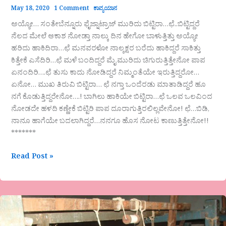
May 18, 2020
1 Comment
ಕಾವ್ಯಯಾನ
ಅಯ್ಯೋ… ಸಂತೇಬೆನ್ನೂರು ಫೈಜ್ನಾಟ್ರಾಜ್ ಮುರಿದು ಬಿಟ್ಟಿರಾ…ಛೆ..ಬಿಟ್ಟಿದ್ದರೆ
ನೆಲದ ಮೇಲೆ ಆಕಾಶ ನೋಡ್ತಾ ನಾಲ್ಕು ದಿನ ಹೇಗೋ ಬಾಳುತ್ತಿತ್ತು ಅಯ್ಯೋ
ಹರಿದು ಹಾಕಿದಿರಾ…ಛೆ ಮನವರಳೋ ನಾಲ್ಕಕ್ಷರ ಬರೆದು ಹಾಕಿದ್ದರೆ ಸಾಕಿತ್ತು
ಕಿತ್ತೇಕೆ ಎಸೆದಿರಿ…ಛೆ ಮಳೆ ಬಂದಿದ್ದರೆ ಮೈ ಮುರಿದು ಚಿಗುರುತ್ತಿತ್ತೇನೋ ಪಾಪ
ಏನಂದಿರಿ….ಛೆ ತುಸು ಕಾದು ನೋಡಿದ್ದರೆ ನಿಮ್ಮಂತೆಯೇ ಇರುತ್ತಿದ್ದರೋ…
ಏನೋ… ಮುಖ ತಿರುವಿ ಬಿಟ್ಟಿರಾ… ಛೆ ನಗ್ತಾ ಒಂದೆರಡು ಮಾತಾಡಿದ್ದರೆ ಹೂ
ನಗೆ ಕೊಡುತ್ತಿದ್ದರೇನೋ….! ಬಾಗಿಲು ಹಾಕಿಯೇ ಬಿಟ್ಟಿರಾ…‌ಛೆ ಒಲವ ಒಲವಿಂದ
ನೋಡದೇ ಹಳದಿ ಕಣ್ಣೇಕೆ ಬಿಟ್ಟಿರಿ ಪಾಪ ದೂರಾಗುತ್ತಿರಲಿಲ್ಲವೇನೋ! ಛೆ…ಬಿಡಿ,
ನಾನೂ ಹಾಗೆಯೇ ಬದಲಾಗಿದ್ದರೆ…ನನಗೂ ಹೊಸ ನೋಟ ಕಾಣುತ್ತಿತ್ತೇನೋ!!
*******
Read Post »
ಪ್ರಸ್ತುತ