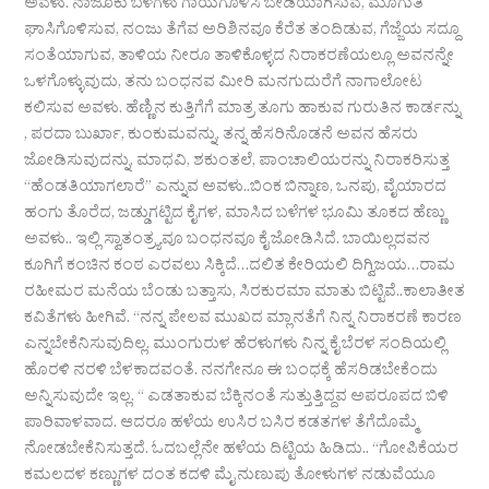
ಅವಳು. ನಾಜೂಕು ಬಳೆಗಳು ಗಾಯಗೊಳಿಸಿ ಬೇಡಿಯಾಗಿಸುವ, ಮೂಗುತಿ
ಘಾಸಿಗೊಳಿಸುವ, ನಂಜು ತೆಗೆವ ಅರಿಶಿನವೂ ಕೆರೆತ ತಂದಿಡುವ, ಗೆಜ್ಜೆಯ ಸದ್ದೂ
ಸಂತೆಯಾಗುವ, ತಾಳಿಯ ನೀರೂ ತಾಳಿಕೊಳ್ಳದ ನಿರಾಕರಣೆಯಲ್ಲೂ ಅವನನ್ನೇ
ಒಳಗೊಳ್ಳುವುದು, ತನು ಬಂಧನವ ಮೀರಿ ಮನಗುದುರೆಗೆ ನಾಗಾಲೋಟ
ಕಲಿಸುವ ಅವಳು. ಹೆಣ್ಣಿನ ಕುತ್ತಿಗೆಗೆ ಮಾತ್ರ ತೂಗು ಹಾಕುವ ಗುರುತಿನ ಕಾರ್ಡನ್ನು
, ಪರದಾ ಬುರ್ಖಾ, ಕುಂಕುಮವನ್ನು, ತನ್ನ ಹೆಸರಿನೊಡನೆ ಅವನ ಹೆಸರು
ಜೋಡಿಸುವುದನ್ನು, ಮಾಧವಿ, ಶಕುಂತಲೆ, ಪಾಂಚಾಲಿಯರನ್ನು ನಿರಾಕರಿಸುತ್ತ
“ಹೆಂಡತಿಯಾಗಲಾರೆ” ಎನ್ನುವ ಅವಳು..ಬಿಂಕ ಬಿನ್ನಾಣ, ಒನಪು, ವೈಯಾರದ
ಹಂಗು ತೊರೆದ, ಜಡ್ಡುಗಟ್ಟಿದ ಕೈಗಳ, ಮಾಸಿದ ಬಳೆಗಳ ಭೂಮಿ ತೂಕದ ಹೆಣ್ಣು
ಅವಳು.. ಇಲ್ಲಿ ಸ್ವಾತಂತ್ರ್ಯವೂ ಬಂಧನವೂ ಕೈ ಜೋಡಿಸಿದೆ. ಬಾಯಿಲ್ಲದವನ
ಕೂಗಿಗೆ ಕಂಚಿನ ಕಂಠ ಎರವಲು ಸಿಕ್ಕಿದೆ…ದಲಿತ ಕೇರಿಯಲಿ ದಿಗ್ವಿಜಯ…ರಾಮ
ರಹೀಮರ ಮನೆಯ ಬೆಂಡು ಬತ್ತಾಸು, ಸಿರಕುರಮಾ ಮಾತು ಬಿಟ್ಟಿವೆ..ಕಾಲಾತೀತ
ಕವಿತೆಗಳು ಹೀಗಿವೆ. “ನನ್ನ ಪೇಲವ ಮುಖದ ಮ್ಲಾನತೆಗೆ ನಿನ್ನ ನಿರಾಕರಣೆ ಕಾರಣ
ಎನ್ನಬೇಕೆನಿಸುವುದಿಲ್ಲ. ಮುಂಗುರುಳ ಹೆರಳುಗಳು ನಿನ್ನ ಕೈ ಬೆರಳ ಸಂದಿಯಲ್ಲಿ
ಹೊರಳಿ ನರಳಿ ಬೆಳಕಾದವಂತೆ. ನನಗೇನೂ ಈ ಬಂಧಕ್ಕೆ ಹೆಸರಿಡಬೇಕೆಂದು
ಅನ್ನಿಸುವುದೇ ಇಲ್ಲ. “ ಎಡತಾಕುವ ಬೆಕ್ಕಿನಂತೆ ಸುತ್ತುತ್ತಿದ್ದವ ಅಪರೂಪದ ಬಿಳಿ
ಪಾರಿವಾಳವಾದ. ಆದರೂ ಹಳೆಯ ಉಸಿರ ಬಸಿರ ಕಡತಗಳ ತೆಗೆದೊಮ್ಮೆ
ನೋಡಬೇಕೆನಿಸುತ್ತದೆ. ಓದಬಲ್ಲೆನೇ ಹಳೆಯ ದಿಟ್ಟಿಯ ಹಿಡಿದು.. “ಗೋಪಿಕೆಯರ
ಕಮಲದಳ ಕಣ್ಣುಗಳ ದಂತ ಕದಳಿ ಮೈ ನುಣುಪು ತೋಳುಗಳ ನಡುವೆಯೂ