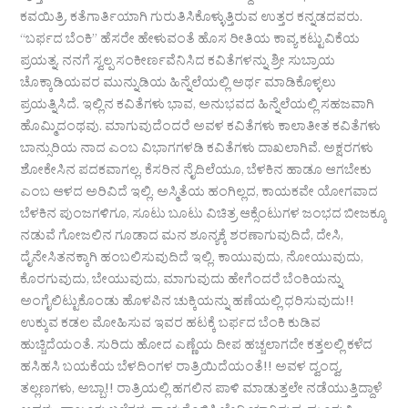
ಕವಯಿತ್ರಿ, ಕತೆಗಾರ್ತಿಯಾಗಿ ಗುರುತಿಸಿಕೊಳ್ಳುತ್ತಿರುವ ಉತ್ತರ ಕನ್ನಡದವರು.
“ಬರ್ಫದ ಬೆಂಕಿ” ಹೆಸರೇ ಹೇಳುವಂತೆ ಹೊಸ ರೀತಿಯ ಕಾವ್ಯ ಕಟ್ಟುವಿಕೆಯ
ಪ್ರಯತ್ನ. ನನಗೆ ಸ್ವಲ್ಪ ಸಂಕೀರ್ಣವೆನಿಸಿದ ಕವಿತೆಗಳನ್ನು ಶ್ರೀ ಸುಬ್ರಾಯ
ಚೊಕ್ಕಾಡಿಯವರ ಮುನ್ನುಡಿಯ ಹಿನ್ನೆಲೆಯಲ್ಲಿ ಅರ್ಥ ಮಾಡಿಕೊಳ್ಳಲು
ಪ್ರಯತ್ನಿಸಿದೆ. ಇಲ್ಲಿನ ಕವಿತೆಗಳು ಭಾವ, ಅನುಭವದ ಹಿನ್ನೆಲೆಯಲ್ಲಿ ಸಹಜವಾಗಿ
ಹೊಮ್ಮಿದಂಥವು. ಮಾಗುವುದೆಂದರೆ ಅವಳ ಕವಿತೆಗಳು ಕಾಲಾತೀತ ಕವಿತೆಗಳು
ಬಾನ್ಸುರಿಯ ನಾದ ಎಂಬ ವಿಭಾಗಗಳಡಿ ಕವಿತೆಗಳು ದಾಖಲಾಗಿವೆ. ಅಕ್ಷರಗಳು
ಶೋಕೇಸಿನ ಪದಕವಾಗಲ್ಲ, ಕೆಸರಿನ ನೈದಿಲೆಯೂ, ಬೆಳಕಿನ ಹಾಡೂ ಆಗಬೇಕು
ಎಂಬ ಆಳದ ಅರಿವಿದೆ ಇಲ್ಲಿ. ಅಸ್ಮಿತೆಯ ಹಂಗಿಲ್ಲದ, ಕಾಯಕವೇ ಯೋಗವಾದ
ಬೆಳಕಿನ ಪುಂಜಗಳಿಗೂ, ಸೂಟು ಬೂಟು ವಿಚಿತ್ರ ಆಕ್ಸೆಂಟುಗಳ ಜಂಭದ ಬೀಜಕ್ಕೂ
ನಡುವೆ ಗೋಜಲಿನ ಗೂಡಾದ ಮನ ಶೂನ್ಯಕ್ಕೆ ಶರಣಾಗುವುದಿದೆ, ದೇಸಿ,
ದೈನೇಸಿತನಕ್ಕಾಗಿ ಹಂಬಲಿಸುವುದಿದೆ ಇಲ್ಲಿ. ಕಾಯುವುದು, ನೋಯುವುದು,
ಕೊರಗುವುದು, ಬೇಯುವುದು, ಮಾಗುವುದು ಹೇಗೆಂದರೆ ಬೆಂಕಿಯನ್ನು
ಅಂಗೈಲಿಟ್ಟುಕೊಂಡು ಹೊಳಪಿನ ಚುಕ್ಕಿಯನ್ನು ಹಣೆಯಲ್ಲಿ ಧರಿಸುವುದು!!
ಉಕ್ಕುವ ಕಡಲ ಮೋಹಿಸುವ ಇವರ ಹಟಕ್ಕೆ ಬರ್ಫದ ಬೆಂಕಿ ಕುಡಿವ
ಹುಚ್ಚಿದೆಯಂತೆ. ಸುರಿದು ಹೋದ ಎಣ್ಣೆಯ ದೀಪ ಹಚ್ಚಲಾಗದೇ ಕತ್ತಲಲ್ಲಿ ಕಳೆದ
ಹಸಿಹಸಿ ಬಯಕೆಯ ಬೆಳದಿಂಗಳ ರಾತ್ರಿಯಿದೆಯಂತೆ!! ಅವಳ ದ್ವಂದ್ವ,
ತಲ್ಲಣಗಳು, ಅಬ್ಬಾ!! ರಾತ್ರಿಯಲ್ಲಿ ಹಗಲಿನ ಪಾಳಿ ಮಾಡುತ್ತಲೇ ನಡೆಯುತ್ತಿದ್ದಾಳೆ