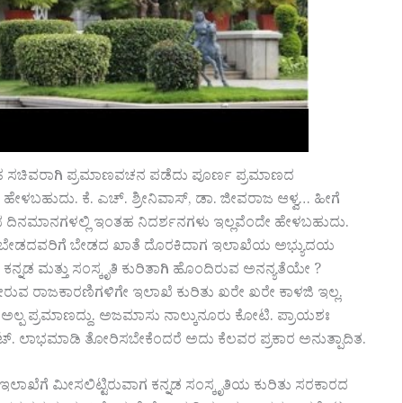
ಆದಂತಹ ಸಚಿವರಾಗಿ ಪ್ರಮಾಣವಚನ ಪಡೆದು ಪೂರ್ಣ ಪ್ರಮಾಣದ
 ಹೇಳಬಹುದು. ಕೆ. ಎಚ್. ಶ್ರೀನಿವಾಸ್, ಡಾ. ಜೀವರಾಜ ಆಳ್ವ… ಹೀಗೆ
ನ ದಿನಮಾನಗಳಲ್ಲಿ ಇಂತಹ ನಿದರ್ಶನಗಳು ಇಲ್ಲವೆಂದೇ ಹೇಳಬಹುದು.
 ಬೇಡದವರಿಗೆ ಬೇಡದ ಖಾತೆ ದೊರಕಿದಾಗ ಇಲಾಖೆಯ ಅಭ್ಯುದಯ
ಕನ್ನಡ ಮತ್ತು ಸಂಸ್ಕೃತಿ ಕುರಿತಾಗಿ ಹೊಂದಿರುವ ಅನನ್ಯತೆಯೇ ?
 ತೋರುವ ರಾಜಕಾರಣಿಗಳಿಗೇ ಇಲಾಖೆ ಕುರಿತು ಖರೇ ಖರೇ ಕಾಳಜಿ ಇಲ್ಲ.
 ಅಲ್ಪ ಪ್ರಮಾಣದ್ದು. ಅಜಮಾಸು ನಾಲ್ಕುನೂರು ಕೋಟಿ. ಪ್ರಾಯಶಃ
ಟ್. ಲಾಭಮಾಡಿ ತೋರಿಸಬೇಕೆಂದರೆ ಅದು ಕೆಲವರ ಪ್ರಕಾರ ಅನುತ್ಪಾದಿತ.
ಇಲಾಖೆಗೆ ಮೀಸಲಿಟ್ಟಿರುವಾಗ ಕನ್ನಡ ಸಂಸ್ಕೃತಿಯ ಕುರಿತು ಸರಕಾರದ