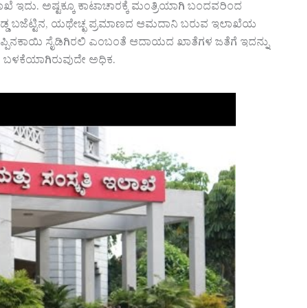
ೆ ಇದು. ಅಷ್ಟಕ್ಕೂ ಕಾಟಾಚಾರಕ್ಕೆ ಮಂತ್ರಿಯಾಗಿ ಬಂದವರಿಂದ
ೊಡ್ಡ ಬಜೆಟ್ಟಿನ, ಯಥೇಚ್ಛ ಪ್ರಮಾಣದ ಆಮದಾನಿ ಬರುವ ಇಲಾಖೆಯ
್ಪಿನಕಾಯಿ ಸೈಡಿಗಿರಲಿ ಎಂಬಂತೆ ಆದಾಯದ ಖಾತೆಗಳ ಜತೆಗೆ ಇದನ್ನು
ಿಯ ಬಳಕೆಯಾಗಿರುವುದೇ ಅಧಿಕ.