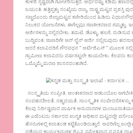
ಕಾಳಜಿ ಸ್ಪಷ್ಟವಾಗಿ ಗೋಚರಿಸುತ್ತದೆ. ಅರ್ಧದಷ್ಟು ಕಡಿಮೆ ಹಣದಲ್ಲಿ 
ಜಯಂತಿ, ಹತ್ತಿಪ್ಪತ್ತು ಸಂಖ್ಯೆಯ ರಾಜ್ಯ, ರಾಷ್ಟ್ರಮಟ್ಟದ ಪ್ರಶ
ಸಣ್ಣದೊಂದು ಜಿಲ್ಲಾಮಟ್ಟದ ಕಚೇರಿಯಿಂದ ಹಿಡಿದು ವಿಧಾನಸ
ನಿಲುಕದ ಯೋಜನೆಗಳು. ಈಗೆಲ್ಲವೂ ಗಣಕೀಕರಣದ ಗಮ್ಮತ್ತು. ಇ
ಅರ್ಜಿಗಳನ್ನು ಸಲ್ಲಿಸಬೇಕು. ತಮಟೆ, ಡೊಳ್ಳು, ಹಲಗೆ, ನುಡಿಸುವ 
ಬುದ್ದಿವಂತ, ಜಾಣರಿಗೇ ಆನ್ ಲೈನ್ ಅರ್ಜಿ ಸಲ್ಲಿಸುವುದು ಹರ
ಆದರೆ ಕಲಾವಿದರಿಗೆ ಗೌರವಧನ ” ಆರ್ಟಿಜಿಎಸ್ ” ಮೂಲಕ ಸಲ್ಲ
ಗ್ರಾಮೀಣ ಕಲಾವಿದರು ವರ್ಷಗಟ್ಟಲೇ ಕಾಯಬೇಕು. ಕೆಲವರು ಕಾದ
ಒಮ್ಮೊಮ್ಮೆ ಮರಣ ಶಾಸನದಂತಾಗಿದೆ.
ಸಂಸ್ಕೃತಿಯ ಸಂಪ್ರೀತಿ, ಅಂತಃಕರಣದ ಆಡುಂಬೊಲ ಆಗಬೇಕಿದ್ದ 
ಸಂವಹನಶೀಲತೆ, ಸಹೃದಯತೆ, ಸಾಂಸ್ಕೃತಿಕ ಸಂವೇದನೆಗಳನ್ನು ಕಳೆ
ಕೆಲವು ನಿರ್ದಿಷ್ಟವಾದ ವಾರ್ಷಿಕ ಅನುದಾನಗಳ ಮಂಜೂರಾತಿಯಲ್ಲಿ 
ಈ ಏಜೆಂಟರು ಸರ್ಕಾರದ ಉನ್ನತ ಅಧಿಕಾರ ಮಟ್ಟದಲ್ಲೇ ಪರ್ಸೆಂಟೇಜ
ಹೆಸರುಗಳಲ್ಲಿ ಕಲಾತಂಡ ಕಟ್ಟಿಕೊಂಡಿರುತ್ತಾರೆ. ಅವರಿಗೆಲ್ಲ ಉಲ
ನಡೆಯದ ಕಾರ್ಯಕ್ರಮಗಳ ಜಿಎಸ್ಟಿ ಸಮೇತವಾದ ವ್ಯವಸ್ಥಿತ ದಾಖಲ