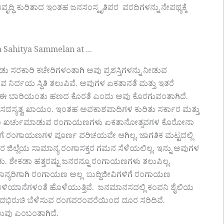
ಿವೃದ್ಧಿ ಕುರಿತಾದ ಇಂತಹ ಜನಸಂಸ್ಕೃತಿಪರ ವರದಿಗಳನ್ನು ನೇಪಥ್ಯಕ್ಕೆ
ು ಸರಕಾರಿ ಕಚೇರಿಗಳಂತಾಗಿ ಅವು ಪ್ರಶಸ್ತಿಗಳನ್ನು ನೀಡುವ
ುವ ನಿರ್ದಯ ಸ್ಥಿತಿ ತಲುಪಿವೆ. ಅವುಗಳ ಏಕತಾನತೆ ಮತ್ತು ಇತರೆ
ಯಿತು. ಈ ಬಾರಿಯಂತು ಹಣದ ಕೊರತೆ ಎಂದು ಅವು ಕೊರಗುವಂತಾಗಿದೆ.
ಳ ಸದಸ್ಯತ್ವ ಖಾಯಂ. ಇಂತಹ ಅವಕಾಶವಾದಿಗಳ ಕುರಿತು ಸರ್ಕಾರ ಮತ್ತು
ೋಟಿ ಹಣ ಖರ್ಚುಮಾಡುವ ರಂಗಾಯಣಗಳು ಏಕತಾನೋತ್ಸವಗಳ ಕೊರೋನಾ
ಗೆ ರಂಗಾಯಣಗಳ ಪೂರ್ಣ ಪರಿಚಯವೇ ಆಗಿಲ್ಲ. ಜಾಗತಿಕ ಮಟ್ಟದಲ್ಲಿ
ಲ್ಲೆಯ ಸಾಮಾನ್ಯ ರಂಗಾಸಕ್ತರ ಗಮನ ಸೆಳೆಯಲಿಲ್ಲ. ಇನ್ನು ಅವುಗಳ
ೇಕಡಾ ಹತ್ತರಷ್ಟು ಜನರನ್ನೂ ರಂಗಾಯಣಗಳು ತಲುಪಿಲ್ಲ.
ಾನ್ಯರಿಗಾಗಿ ರಂಗಾಯಣ ಅಲ್ಲ ಬುದ್ದಿಜೀವಿಗಳಿಗೆ ರಂಗಾಯಣ
 ಬಿಳಿಯಾನೆಗಳಂತೆ ಹೊಳೆಯುತ್ತಿವೆ. ಜನಮಾನಸದಲ್ಲಿ ಕಂಪನಿ ಶೈಲಿಯ
 ಸದಭಿರುಚಿ ಬೆಳೆಸುವ ರಂಗಪರಂಪರೆಯಿಂದ ದೂರ ಸರಿದಿವೆ.
ುವು‌ ಎಂಬಂತಾಗಿದೆ.