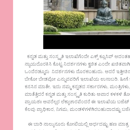
ಕನ್ನಡ ಮತ್ತು ಸಂಸ್ಕೃತಿ ಇಲಾಖೆಗೆಂದೇ ಎಕ್ಸ್ ಕ್ಲೂಸಿವ್ 
ನ್ಯಾಯದೊರಕಿಸಿ ಕೊಟ್ಟ ನಿದರ್ಶನಗಳು ಕ್ವಚಿತ ಎಂದೇ ಖಚಿತವಾಗಿ
ಒಂದೆರಡ್ಮೂರು ನಿದರ್ಶನಗಳು ದೊರಕಬಹುದು. ಆದರೆ ಇತ್ತೀಚಿ
ಬೇಕೋ ಬೇಡವೋ ಎನ್ನುವವರಿಗೆ ಇಲಾಖೆಯ ಉಸಾಬರಿ. ಹೀಗೆ
ಕನಸಿನ ಮಾತೇ. ಇದು ನಮ್ಮ ಕನ್ನಡದ ಸರ್ಕಾರಗಳು, ಮಂತ್ರಿಗಳು, 
ಮಾತೆತ್ತಿದರೆ ಕನ್ನಡ ಮತ್ತು ಸಂಸ್ಕೃತಿ ಕುರಿತು ಅಪಾರ ಕಳಕಳಿ
ಪ್ರಾಯಶಃ ಅವರೆಲ್ಲರ ಲೆಕ್ಕಾಚಾರವೆಂದರೆ ಈ ಇಲಾಖೆಯ ಬಜೆಟ್
ಕೆಲವು ಪ್ರಾಧಿಕಾರ, ನಿಗಮ, ಮಂಡಳಿಗಳಿಗಿರಬಹುದಾದಷ್ಟು ಬಜೆ
ಈ ಬಾರಿ ನಾಲ್ಕುನೂರು ಕೋಟಿಯಲ್ಲಿ ಅರ್ಧದಷ್ಟು ಹಣ ಮಾತ್ರ 