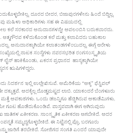
ುಕೊಳ್ಳಬೇಕಿಲ್ಲ. ದೂರದ ಬೀದರ, ಬಿಜಾಪುರಗಳೇನು ಹಿಂದೆ ಬಿದ್ದಿಲ್ಲ.
. ಕೆಲವು ಮಹಿಳಾ ಅಧಿಕಾರಿಗಳು ಸಹ ಈ ವಿಷಯದಲ್ಲಿ
ಶೀಲ ಕಲೆ ಸರಕಾರದ ಅನುದಾನಗಳನ್ನೇ ಅವಲಂಬಿಸಿ ಬದುಕಬಾರದು.
ಟು. ಆತ್ಮಗೌರವ ಕಳೆದುಕೊಂಡ ಕಲೆ ಮತ್ತು ಕಲಾವಿದರು ಬಹುಕಾಲ
ಲ್ಲ. ಅನುದಾನಕ್ಕಾಗಿಯೇ ಕಲಾತಂಡಗಳೆಂಬುದಲ್ಲ. ಈಗ್ಗೆ ಆರೇಳು
್ಯೆಯಲ್ಲಿ ನಾಟಕ ಸಂಸ್ಥೆಗಳು ನವರಸಭರಿತ ರಂಗಸಂಸ್ಕೃತಿಯ
ಗ್ ಲೈನ್ ಹಾಕಿಕೊಂಡು, ಏಕರಸ ಪ್ರಧಾನದ ಹಾಸ್ಯಕ್ಕಾಗಿಯೇ
ಯರಸ ಋಷಿಗಳಿದ್ದರು.
ನಿದರ್ಶನ ಇಲ್ಲಿ ಉಲ್ಲೇಖಿಸುವೆ. ಅಮೆರಿಕೆಯ “ಅಕ್ಕ” ಫೆಸ್ಟಿವಲ್
ಕುತ್ತವೆ. ಅದಕ್ಕೆಲ್ಲ ದೊಡ್ಡಮಟ್ಟದ ಲಾಬಿ. ಯಾಕಂದರೆ ಬೆಂಗಳೂರು
ತ್ತೆ ಮತ್ತೆ ಅವಕಾಶಗಳು. ಒಂದು ಡಜನ್ನಿಗೂ ಹೆಚ್ಚಿಗಿರುವ ಅಕಾಡೆಮಿಗಳು,
ಲ್ಲಿಯೇ ಗೂಟ ಹೊಡೆದುಕೊಂಡಿವೆ. ವಾಸ್ತವವಾಗಿ ಈಗ ಆಗಿರುವುದು
ಜಾತಿಗಳ ಏಕೀಕರಣ. ಸಾಂಸ್ಕೃತಿಕ ಏಕೀಕರಣ ಆಗಬೇಕಿದೆ. ಅದರ
ತೆ ಸಮೃದ್ಧಗೊಳ್ಳಬೇಕಿದೆ. ಈ ನಿಟ್ಟಿನಲ್ಲಿ ಪ್ರೊ. ಬರಗೂರು
ಯನ್ನು ಜಾರಿಗೆ ತರಬೇಕಿದೆ. ಸೋಜಿಗದ ಸಂಗತಿ ಎಂದರೆ ಯಾವುದೇ