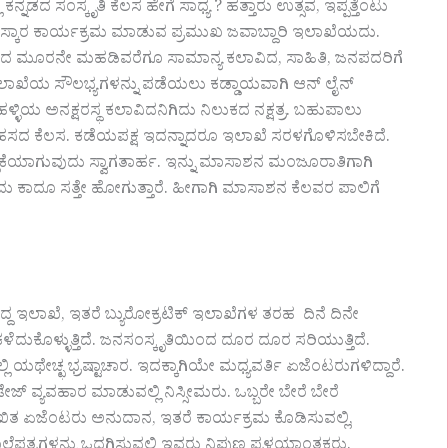
ಕನ್ನಡದ ಸಂಸ್ಕೃತಿ ಕೆಲಸ ಹೇಗೆ ಸಾಧ್ಯ ? ಹತ್ತಾರು ಉತ್ಸವ, ಇಪ್ಪತ್ತೆಂಟು
ಸ್ತಿ ಪುರಸ್ಕಾರ ಕಾರ್ಯಕ್ರಮ ಮಾಡುವ ಪ್ರಮುಖ ಜವಾಬ್ದಾರಿ ಇಲಾಖೆಯದು.
ೌಧದ ಮೂರನೇ ಮಹಡಿವರೆಗೂ ಸಾಮಾನ್ಯ ಕಲಾವಿದ, ಸಾಹಿತಿ, ಜನಪದರಿಗೆ
ಲಾಖೆಯ ಸೌಲಭ್ಯಗಳನ್ನು ಪಡೆಯಲು ಕಡ್ಡಾಯವಾಗಿ ಆನ್ ಲೈನ್
ಹಳ್ಳಿಯ ಅನಕ್ಷರಸ್ಥ ಕಲಾವಿದನಿಗಿದು ನಿಲುಕದ ನಕ್ಷತ್ರ. ಬಹುಪಾಲು
ಸಾಹಸದ ಕೆಲಸ. ಕಡೆಯಪಕ್ಷ ಇದನ್ನಾದರೂ ಇಲಾಖೆ ಸರಳಗೊಳಿಸಬೇಕಿದೆ.
ಿಕೆಯಾಗುವುದು ಸ್ವಾಗತಾರ್ಹ. ಇನ್ನು ಮಾಸಾಶನ ಮಂಜೂರಾತಿಗಾಗಿ
ು ಕಾದೂ ಸತ್ತೇ ಹೋಗುತ್ತಾರೆ. ಹೀಗಾಗಿ ಮಾಸಾಶನ ಕೆಲವರ ಪಾಲಿಗೆ
ಇಲಾಖೆ, ಇತರೆ ಬ್ಯುರೋಕ್ರಟಿಕ್ ಇಲಾಖೆಗಳ ತರಹ ದಿನೆ ದಿನೇ
ದುಕೊಳ್ಳುತ್ತಿದೆ. ಜನಸಂಸ್ಕೃತಿಯಿಂದ ದೂರ ದೂರ ಸರಿಯುತ್ತಿದೆ.
ಯಥೇಚ್ಛ ಭ್ರಷ್ಟಾಚಾರ. ಇದಕ್ಕಾಗಿಯೇ ಮಧ್ಯವರ್ತಿ ಏಜೆಂಟರುಗಳಿದ್ದಾರೆ.
್ ವ್ಯವಹಾರ ಮಾಡುವಲ್ಲಿ ನಿಸ್ಸೀಮರು. ಒಬ್ಬರೇ ಬೇರೆ ಬೇರೆ
್ಲೇಖಿತ ಏಜೆಂಟರು ಅನುದಾನ, ಇತರೆ ಕಾರ್ಯಕ್ರಮ ಕೊಡಿಸುವಲ್ಲಿ,
ೆಪತ್ರಗಳನ್ನು ಒದಗಿಸುವಲ್ಲಿ ಇವರು ನಿಪುಣ ಪ್ರಳಯಾಂತಕರು.