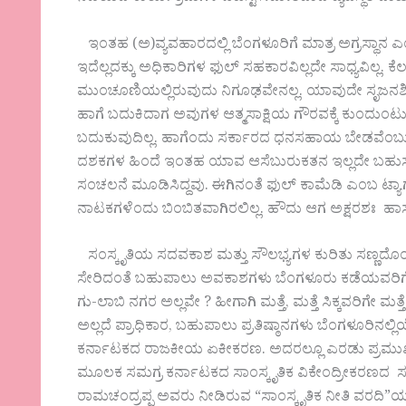
ಇಂತಹ (ಅ)ವ್ಯವಹಾರದಲ್ಲಿ ಬೆಂಗಳೂರಿಗೆ ಮಾತ್ರ ಅಗ್ರಸ್ಥಾನ ಎಂದ
ಇದೆಲ್ಲದಕ್ಕು ಅಧಿಕಾರಿಗಳ ಫುಲ್ ಸಹಕಾರವಿಲ್ಲದೇ ಸಾಧ್ಯವಿಲ್ಲ
ಮುಂಚೂಣಿಯಲ್ಲಿರುವುದು ನಿಗೂಢವೇನಲ್ಲ. ಯಾವುದೇ ಸೃಜನ
ಹಾಗೆ ಬದುಕಿದಾಗ ಅವುಗಳ ಆತ್ಮಸಾಕ್ಷಿಯ ಗೌರವಕ್ಕೆ ಕುಂದುಂ
ಬದುಕುವುದಿಲ್ಲ. ಹಾಗೆಂದು ಸರ್ಕಾರದ ಧನಸಹಾಯ ಬೇಡವೆಂಬುದ
ದಶಕಗಳ ಹಿಂದೆ ಇಂತಹ ಯಾವ ಆಸೆಬುರುಕತನ ಇಲ್ಲದೇ ಬಹುಸಂಖ
ಸಂಚಲನೆ ಮೂಡಿಸಿದ್ದವು. ಈಗಿನಂತೆ ಫುಲ್ ಕಾಮೆಡಿ ಎಂಬ ಟ್ಯಾ
ನಾಟಕಗಳೆಂದು ಬಿಂಬಿತವಾಗಿರಲಿಲ್ಲ. ಹೌದು ಆಗ ಅಕ್ಷರಶಃ ಹಾಸ್
ಸಂಸ್ಕೃತಿಯ ಸದವಕಾಶ ಮತ್ತು ಸೌಲಭ್ಯಗಳ ಕುರಿತು ಸಣ್ಣದೊಂದು 
ಸೇರಿದಂತೆ ಬಹುಪಾಲು ಅವಕಾಶಗಳು ಬೆಂಗಳೂರು ಕಡೆಯವರಿಗೇ ದಕ್
ಗು-ಲಾಬಿ ನಗರ ಅಲ್ಲವೇ ? ಹೀಗಾಗಿ ಮತ್ತೆ, ಮತ್ತೆ ಸಿಕ್ಕವರಿಗೇ ಮ
ಅಲ್ಲದೆ ಪ್ರಾಧಿಕಾರ, ಬಹುಪಾಲು ಪ್ರತಿಷ್ಠಾನಗಳು ಬೆಂಗಳೂರಿನ
ಕರ್ನಾಟಕದ ರಾಜಕೀಯ ಏಕೀಕರಣ. ಅದರಲ್ಲೂ ಎರಡು ಪ್ರಮುಖ 
ಮೂಲಕ ಸಮಗ್ರ ಕರ್ನಾಟಕದ ಸಾಂಸ್ಕೃತಿಕ ವಿಕೇಂದ್ರೀಕರಣದ ಸಂಪನ್ನ
ರಾಮಚಂದ್ರಪ್ಪ ಅವರು ನೀಡಿರುವ “ಸಾಂಸ್ಕೃತಿಕ ನೀತಿ ವರದಿ”