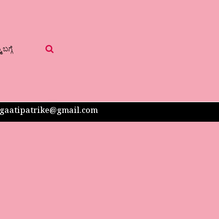
 ಬಗ್ಗೆ
 sangaatipatrike@gmail.com