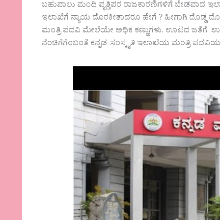
ಬಹುಪಾಲು ಮಂದಿ ವೃತ್ತಿಪರ ರಾಜಕಾರಣಿಗಳಿಗೆ ಬೇಡವಾದ ಇಲಾಖ
ಇಲಾಖೆಗೆ ನ್ಯಾಯ ದೊರಕೀತಾದರೂ ಹೇಗೆ ? ಹೀಗಾಗಿ ದೊಡ್ಡ ದ
ಮಂತ್ರಿ ಪದವಿ ಮೇಲೆಯೇ ಅಧಿಕ ಕಣ್ಣುಗಳು. ಊಟದ ಜತೆಗೆ ಉಪ
ನೆಂಚಿಗೆಗೆಂಬಂತೆ ಕನ್ನಡ-ಸಂಸ್ಕೃತಿ ಇಲಾಖೆಯ ಮಂತ್ರಿ ಪದವ