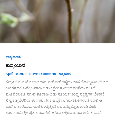
ಕಾವ್ಯಯಾನ
ಕಾವ್ಯಯಾನ
April 10, 2020
Leave a Comment
ಕಾವ್ಯಯಾನ
ಗಝಲ್ ಎ ಎಸ್ ಮಕಾನದಾರ. ಗಲ್ ಗಲ್ ಗಜ್ಜೆಯ ನಾದ ಹೊಮ್ಮಿಸುತ ಮನದ
ಅಂಗಳದಲಿ ಒಮ್ಮೆ ಓಡಾಡಿ ಬಿಡು ಕತ್ತಲು ತುಂಬಿದ ಮನೆಯ ಮೂಲೆ
ಮೂಲೆಯಲೂ ನಗುವ ತೂರಾಡಿ ಬಿಡು ಸೂರ್ಯ ಚಂದ್ರ ನಕ್ಷತ್ರಗಳ ಬೆಳಕೇಕೆ
ನಿನ್ನ ಕಣ್ಣ ಬೆಳದಿಂಗಳು ಸಾಕು ಬೆಳಕ ಹಬ್ಬಕೆ ಬಾಗಿಲು ಕಿಟಕಿಗಳಾಚೆ ಇರಲಿ ಆ
ಮುಗಿಲ ತಾರೆಯರು ಬಾಚಿಕೊಳ್ಳುತ್ತೇನೆ ಒಲವನ್ನೊಮ್ಮೆ ತೂರಾಡಿ ಬಿಡು
ಬಾಳನಂದನಕ್ಕಿಗ ಚೈತ್ರ ಬಂದಾಗಿದೆ ಹಸಿರು ಬಳ್ಳಿಯ ತುಂಬ ಆಸೆಗಳ ಒಸಗೆ