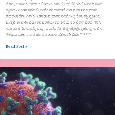
ಮೊಗ್ಗು ಹೂವಾಗಿ ಅರಳಿ ನಲಿಯುವ ಕಾಲ ತೋಳ ತೆಕ್ಕೆಯಲಿ ಒಲಾಡಿ ಬಿಡು
ಹೃದಯ ಸಿಂಹಾಸನದಲಿ ನೀನೇ ಮಹಾರಾಣಿ ಯಾವ ದಾಳಿಗೂ ನಾನು
ಹೆದರಲಾರೆನು ಎದೆ ಹಿಗ್ಗಿ ಹಾಡುವ ಹಾಡು ಕಿವಿಗೊಟ್ಟು ಕೇಳುತ್ತಾ ಪ್ರೀತಿಯ
ಮತ್ತಲಿ ತೇಲಾಡಿ ಬಿಡು ಕನವರಿಕೆಯ ಕದ ತೆರೆದು ಕರಿ ನೆರಳ ಪರದೆ ಸರಿಸಿ
ನೋಡು ಜಗವನೊಮ್ಮೆ ಎಷ್ಟು ಸುಂದರ ನೀ ಹೆಜ್ಜೆ ಇಟ್ಟಲ್ಲೆಲ್ಲಾ ಹೊನ್ನ ಸಾಲಿನ
ಬೆಳೆಯು ಮಕಾನ ಎದೆ ಹೊಲದ ತುಂಬ ನಲಿದಾಡಿ ಬಿಡು ******
Read Post »
ಪ್ರಸ್ತುತ