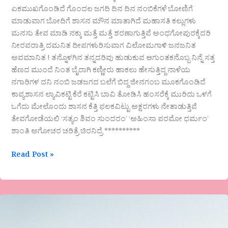
ಏಕಮುಖಗೊಂಡಿದೆ ಗೊಂದಲ ಜಗದಿ ದಿನ ದಿನ ನಂಬಿಕೆಗಳೆ ಬೋಣಿಗೆ
ಮಾಡುವಾಗ ಬೋದಿಗೆ ಶಾಸನ ಮೌನ ಮಾತಾಗಿದೆ ಮಹಾಸತಿ ಕಲ್ಲುಗಳು
ಮನಸು ತೇವ ಮಾಡಿ ನಕ್ಕು ಮತ್ತೆ ಮತ್ತೆ ಶರಣಾಗುತ್ತಿವೆ ಅಂಧಗೋಪುರಕ್ಕೆದರಿ
ನೀರವರಾತ್ರಿ ದಮನಿತ ದೀಪಗಳುರಿಸುವಾಗ ವಿಲೋಮಗಾಳಿ ಜನಜನಿತ
ಅವಮಾನಿತ ! ತನ್ನೊಳಗಿನ ತನ್ನದರಿವು ಹುಡುಕುವ ಆಗುಂತಕನೊಬ್ಬ ನಿನ್ನೆ ಸತ್ತ
ಹೆಣದ ಮುಂದೆ ನಿಂತ ಬೈರಾಗಿ ಕಣ್ಣೀರು ಹಾಕಲು ಹೇಸುತ್ತಿದ್ದ ನಾಳೆಯ
ನಗಾರಿಗಳ ದನಿ ನಂಬಿ ಜಡಜಗದ ಬಲೆಗೆ ಬಿದ್ದ ಜೀನಗಂಬ ಮೂಕಗೊಂಡಿದೆ
ಕಾವ್ಯಶಾಸನ ಲ್ಯಾವಿಕಟ್ಟಿ ಕೆರೆ ಕಟ್ಟಿಸಿ ಬಾವಿ ತೋಡಿಸಿ ಹಂಸರೆಕ್ಕೆ ಮುರಿದು ಒಳಗೆ
ಒಗೆದು ಮೇಲೊಂದು ಶಾಸನ ಕೆತ್ತಿ ಫಲಕವಿಟ್ಟು ಅಕ್ಷರಗಳು ನೇತಾಡುತ್ತಿವೆ
ತೇವಗೋಡೆಯಲಿ ‘ಸತ್ಯಂ ಶಿವಂ ಸುಂದರಂ’ ‘ಅಹಿಂಸಾ ಪರಮೋ ಧರ್ಮಂ’
ಶಾಂತಿ ಅಗೋಚರ ಚರಿತ್ರೆ ಚಿರನಿದ್ರೆ **********
Read Post »
ಕಾವ್ಯಯಾನ