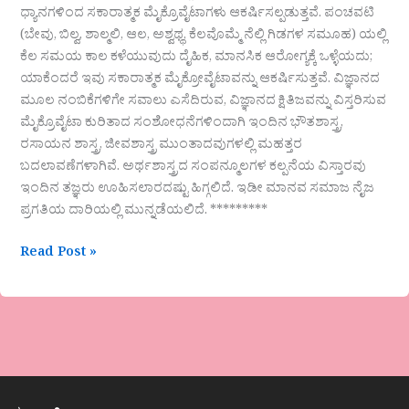
ಧ್ಯಾನಗಳಿಂದ ಸಕಾರಾತ್ಮಕ ಮೈಕ್ರೊವೈಟಾಗಳು ಆಕರ್ಷಿಸಲ್ಪಡುತ್ತವೆ. ಪಂಚವಟಿ
(ಬೇವು, ಬಿಲ್ವ, ಶಾಲ್ಮಲಿ, ಆಲ, ಅಶ್ವಥ್ಥ, ಕೆಲವೊಮ್ಮೆ ನೆಲ್ಲಿ ಗಿಡಗಳ ಸಮೂಹ) ಯಲ್ಲಿ
ಕೆಲ ಸಮಯ ಕಾಲ ಕಳೆಯುವುದು ದೈಹಿಕ, ಮಾನಸಿಕ ಆರೋಗ್ಯಕ್ಕೆ ಒಳ್ಳೆಯದು;
ಯಾಕೆಂದರೆ ಇವು ಸಕಾರಾತ್ಮಕ ಮೈಕ್ರೋವೈಟಾವನ್ನು ಆಕರ್ಷಿಸುತ್ತವೆ. ವಿಜ್ಞಾನದ
ಮೂಲ ನಂಬಿಕೆಗಳಿಗೇ ಸವಾಲು ಎಸೆದಿರುವ, ವಿಜ್ಞಾನದ ಕ್ಷಿತಿಜವನ್ನು ವಿಸ್ತರಿಸುವ
ಮೈಕ್ರೊವೈಟಾ ಕುರಿತಾದ ಸಂಶೋಧನೆಗಳಿಂದಾಗಿ ಇಂದಿನ ಭೌತಶಾಸ್ತ್ರ,
ರಸಾಯನ ಶಾಸ್ತ್ರ, ಜೀವಶಾಸ್ತ್ರ ಮುಂತಾದವುಗಳಲ್ಲಿ ಮಹತ್ತರ
ಬದಲಾವಣೆಗಳಾಗಿವೆ. ಅರ್ಥಶಾಸ್ತ್ರದ ಸಂಪನ್ಮೂಲಗಳ ಕಲ್ಪನೆಯ ವಿಸ್ತಾರವು
ಇಂದಿನ ತಜ್ಞರು ಊಹಿಸಲಾರದಷ್ಟು ಹಿಗ್ಗಲಿದೆ. ಇಡೀ ಮಾನವ ಸಮಾಜ ನೈಜ
ಪ್ರಗತಿಯ ದಾರಿಯಲ್ಲಿ ಮುನ್ನಡೆಯಲಿದೆ. *********
Read Post »