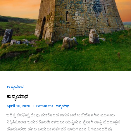
ಕಾವ್ಯಯಾನ
ಕಾವ್ಯಯಾನ
April 10, 2020
1 Comment
ಕಾವ್ಯಯಾನ
ಚರಿತ್ರೆ ಚಿರನಿದ್ರೆ ದೇವು ಮಾಕೊಂಡ ಜಗದ ಬಲೆ ಬಲೆಯೊಳಗಿನ ಮುಸುಕು
ಸಿಕ್ಕಿಸಿಕೊಂಡ ಬದುಕ ಕೊಂಡಿ ಕಳಚಲು ಯತ್ನಿಸುವ ವೈರಾಗಿ ರಾತ್ರಿ ಹೆದರುತ್ತದೆ
ಹೊರಬರಲು ಹಗಲ ಬಯಲು ನರ್ತನಕ್ಕೆ ಅನುಗಮನ ನಿಗಮನದರಿವು