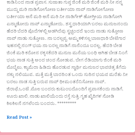
ಕಾಡಿನಿಂದ ನಾಡ ಪ್ರವಾಸ. ಸುಜಾತಾ ಗುಪ್ತ ಜಿಂಕೆ ಮರಿ ಜಿಂಕೆ ಮರಿ ನೀ ನನ್ನ
ಮುದ್ದು ಮರಿ ನಾಡಿಗೋಗೋಣ ಬರ್ತೀಯಾ ನಾವ್ ನಾಡಿಗೋಗೋಣ
ಬರ್ತೀಯಾ ಆನೆ ಮರಿ ಆನೆ ಮರಿ ನೀ ನಾಡಿಗೇಕ್ ಹೋಗ್ತೀಯ ನಾಡಿಗೋಗಿ
ಏನ್ಮಾಡೋದು ನಾವ್ ಏನ್ಮಾಡೋದು.. ಶಸ್ತ್ರಧಾರಿಯಾಗಿ ಬರಲು ಮನುಜನಂದು
ಹೆದರಿ ಬೆದರಿ ಪೊದೆಗಳಲ್ಲಿ ಅಡಗಿದೆವು ಸ್ವಚ್ಛಂದದೆ ಇಂದು ನಾಡು ಸುತ್ತೋಣ
ನಾವ್ ನಾಡು ಸುತ್ತೋಣ.. ನಾ ಬರಲ್ಲಪ್ಪ, ಅಮ್ಮ ಕಳಿಸಲ್ಲ ಬಾಣಧಾರಿ ಬೇಟೆಗಾರ
ಇಹನಲ್ಲಿ ನಂಗ್ ಭಯ ನಾ ಬರಲ್ಲ ನಾಡಿಗೆ ನಾನೆಂದೂ ಬರಲ್ಲ.. ಹೆದರಿ ಬೇಡ
ಜಿಂಕೆ ಮರಿ ಕರೋನ ರಕ್ಕಸಕೆದರಿ ಮನುಜ ಮನೆಯ ಬಂಧಿ ಆಗಿಹ ಬೇಡ ನಿಂಗೆ
ಭಯ ನಾಡ ಸುತ್ತಿ ಅಂದ ಚಂದ ನೋಡುವ.. ಬೇಗ ರೆಡಿಯಾಗು ಜಿಂಕೆ ಮರಿ
ಮೊಬೈಲು, ಕ್ಯಾಮೆರಾ ಹಿಡಿದು ಹೊರಡುವ ಸ್ವಾರ್ಥಿ ಮನುಜರ ಭಾವಚಿತ್ರ ತೆಗೆದು
ನಕ್ಕು ನಲಿಯುವ.. ಮತ್ತೆ ಮತ್ತೆ ಬಾರದಿಂತ ಒಂದು ಸುದಿನ ಭಯವ ಮರೆತು ನೀ
ಬರಲು ನಾಡ ಸುತ್ತಿ ಬರುವ ನಾವ್ ಧೀಮಂತರೆನಿಸೋಣ ನಾವ್..
ಜಿರಾಫೆ,ಒಂಟೆ ,ಮೊಲ ಬಂದರು ಕುಟುಂಬದೊಂದಿಗೆ ಪ್ರವಾಸಕೆಂದು ನಾಡಿಗೆ,
ಊರು ಖಾಲಿ, ನಾಡು ಖಾಲಿಯೆಂದು ರಸ್ತೆ ಸುತ್ತಿ, ಗೃಹ ಖೈದಿಗಳ ನೋಡಿ
ಕಿಲಕಿಲನೆ ನಗಲೆಂದು ಬಂದರು.. *********
Read Post »