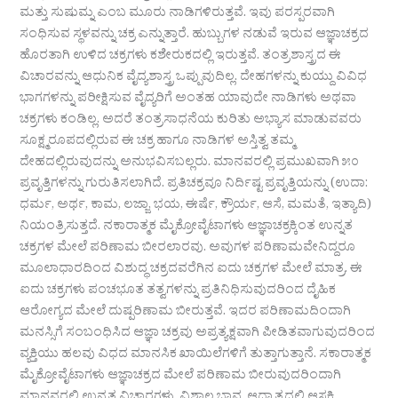
ಮತ್ತು ಸುಷುಮ್ನ ಎಂಬ ಮೂರು ನಾಡಿಗಳಿರುತ್ತವೆ. ಇವು ಪರಸ್ಪರವಾಗಿ
ಸಂಧಿಸುವ ಸ್ಥಳವನ್ನು ಚಕ್ರ ಎನ್ನುತ್ತಾರೆ. ಹುಬ್ಬುಗಳ ನಡುವೆ ಇರುವ ಆಜ್ಞಾಚಕ್ರದ
ಹೊರತಾಗಿ ಉಳಿದ ಚಕ್ರಗಳು ಕಶೇರುಕದಲ್ಲಿ ಇರುತ್ತವೆ. ತಂತ್ರಶಾಸ್ತ್ರದ ಈ
ವಿಚಾರವನ್ನು ಆಧುನಿಕ ವೈದ್ಯಶಾಸ್ತ್ರ ಒಪ್ಪುವುದಿಲ್ಲ. ದೇಹಗಳನ್ನು ಕುಯ್ದು ವಿವಿಧ
ಭಾಗಗಳನ್ನು ಪರೀಕ್ಷಿಸುವ ವೈದ್ಯರಿಗೆ ಅಂತಹ ಯಾವುದೇ ನಾಡಿಗಳು ಅಥವಾ
ಚಕ್ರಗಳು ಕಂಡಿಲ್ಲ. ಅದರೆ ತಂತ್ರಸಾಧನೆಯ ಕುರಿತು ಅಭ್ಯಾಸ ಮಾಡುವವರು
ಸೂಕ್ಷ್ಮರೂಪದಲ್ಲಿರುವ ಈ ಚಕ್ರ ಹಾಗೂ ನಾಡಿಗಳ ಅಸ್ತಿತ್ವ ತಮ್ಮ
ದೇಹದಲ್ಲಿರುವುದನ್ನು ಅನುಭವಿಸಬಲ್ಲರು. ಮಾನವರಲ್ಲಿ ಪ್ರಮುಖವಾಗಿ ೫೦
ಪ್ರವೃತ್ತಿಗಳನ್ನು ಗುರುತಿಸಲಾಗಿದೆ. ಪ್ರತಿಚಕ್ರವೂ ನಿರ್ದಿಷ್ಟ ಪ್ರವೃತ್ತಿಯನ್ನು (ಉದಾ:
ಧರ್ಮ, ಅರ್ಥ, ಕಾಮ, ಲಜ್ಜಾ, ಭಯ, ಈರ್ಷೆ, ಕ್ರೌರ್ಯ, ಆಸೆ, ಮಮತೆ, ಇತ್ಯಾದಿ)
ನಿಯಂತ್ರಿಸುತ್ತದೆ. ನಕಾರಾತ್ಮಕ ಮೈಕ್ರೋವೈಟಾಗಳು ಆಜ್ಞಾಚಕ್ರಕ್ಕಿಂತ ಉನ್ನತ
ಚಕ್ರಗಳ ಮೇಲೆ ಪರಿಣಾಮ ಬೀರಲಾರವು. ಅವುಗಳ ಪರಿಣಾಮವೇನಿದ್ದರೂ
ಮೂಲಾಧಾರದಿಂದ ವಿಶುದ್ಧ ಚಕ್ರದವರೆಗಿನ ಐದು ಚಕ್ರಗಳ ಮೇಲೆ ಮಾತ್ರ. ಈ
ಐದು ಚಕ್ರಗಳು ಪಂಚಭೂತ ತತ್ವಗಳನ್ನು ಪ್ರತಿನಿಧಿಸುವುದರಿಂದ ದೈಹಿಕ
ಆರೋಗ್ಯದ ಮೇಲೆ ದುಷ್ಪರಿಣಾಮ ಬೀರುತ್ತವೆ. ಇದರ ಪರಿಣಾಮದಿಂದಾಗಿ
ಮನಸ್ಸಿಗೆ ಸಂಬಂಧಿಸಿದ ಆಜ್ಞಾ ಚಕ್ರವು ಅಪ್ರತ್ಯಕ್ಷವಾಗಿ ಪೀಡಿತವಾಗುವುದರಿಂದ
ವ್ಯಕ್ತಿಯು ಹಲವು ವಿಧದ ಮಾನಸಿಕ ಖಾಯಿಲೆಗಳಿಗೆ ತುತ್ತಾಗುತ್ತಾನೆ. ಸಕಾರಾತ್ಮಕ
ಮೈಕ್ರೋವೈಟಾಗಳು ಆಜ್ಞಾಚಕ್ರದ ಮೇಲೆ ಪರಿಣಾಮ ಬೀರುವುದರಿಂದಾಗಿ