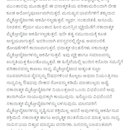
ಮಾನವರಲ್ಲಿ ಉನ್ನತ ವಿಚಾರಗಳು, ವಿಶಾಲ ಭಾವ, ಆಧ್ಯಾತ್ಮದಲ್ಲಿ ಆಸಕ್ತಿ
ಮುಂತಾದವು ಮೂಡುತ್ತವೆ. ಈ ಧನಾತ್ಮಕತೆಯ ಪರಿಣಾಮದಿಂದಾಗಿ ದೇಹ
ಕೂಡ ಆರೋಗ್ಯಪೂರ್ಣವಾಗಿರುತ್ತದೆ. ಮನುಷ್ಯನ ಭಾವನೆಗಳಿಗೆ ತಕ್ಕುದಾದ
ಮೈಕ್ರೋವೈಟಾಗಳು ಆಕರ್ಷಿಸಲ್ಪಡುತ್ತವೆ. ಸ್ವಾರ್ಥ, ಸಂಕುಚಿತತೆ, ಅಸೂಯೆ,
ನೀಚತನ, ಕ್ರೌರ್ಯ ಮುಂತಾದ ಹೀನ ಮನಸ್ಸಿನ ವ್ಯಕ್ತಿಯೆಡೆಗೆ ನಕಾರಾತ್ಮಕ
ಮೈಕ್ರೋವೈಟಾ ಆಕರ್ಷಿಸಲ್ಪಡುತ್ತದೆ. ಇದೇ ತತ್ವ ಸಮುದಾಯಕ್ಕೆ ಕೂಡ
ಅನ್ವಯವಾಗುತ್ತದೆ. ಇದರಿಂದಾಗಿ ಪರಸ್ಪರರಲ್ಲಿ ದ್ವೇಷ, ಅಪನಂಬಿಕೆ,
ಶೋಷಣೆಗಳಿಗೆ ಕಾರಣವಾಗುತ್ತದೆ. ಧನಾತ್ಮಕ ಚಿಂತನೆಗಳು ಸಕಾರಾತ್ಮಕ
ಮೈಕ್ರೋವೈಟಾಗಳನ್ನು ಆಕರ್ಷಿಸುತ್ತವೆ. ಇವು ವ್ಯಕ್ತಿ ಹಾಗೂ ಸಮಾಜವನ್ನು
ಉನ್ನತಿಯತ್ತ ಕೊಂಡೊಯ್ಯುತ್ತವೆ. ಈ ಹಿನ್ನೆಲೆಯಲ್ಲಿ ಇಂದಿನ ಕರೊನಾ ಸಮಸ್ಯೆಗೆ
ಪರಿಹಾರವನ್ನು ಕಾಣಲು ಸಾಧ್ಯ. ಮೈಕ್ರೋವೈಟಾದ ಅತ್ಯಂತ ಸ್ಥೂಲ
ರೂಪವಾಗಿರುವ ವೈರಸ್ಸನ್ನು ಔಷಧಗಳಿಂದ ಕೊಲ್ಲಲು ಅಥವಾ ನಿಯಂತ್ರಿಸಲು
ಸಾಧ್ಯವಿಲ್ಲ. ಔಷಧವು ದೇಹದ ನೋವನ್ನು ಕಡಿಮೆ ಮಾಡಬಲ್ಲದು ಅಷ್ಟೆ.
ನಕಾರಾತ್ಮಕ ಮೈಕ್ರೋವೈಟಾಗಳ ನಿಯಂತ್ರಣದ ಒಂದು ವಿಧವೆಂದರೆ ಅವು
ತಾನಾಗಿಯೇ ಸಾಯುವುದಕ್ಕಾಗಿ ಕಾಯುವುದು, ಇನ್ನೊಂದು ವಿಧವೆಂದರೆ
ಸಕಾರಾತ್ಮಕ ಮೈಕ್ರೋವೈಟಾಗಳನ್ನು ಬಳಸುವುದು. ಮಾನವರಿಗೆ
ಮೈಕ್ರೋವೈಟಾಗಳನ್ನು ಸೃಷ್ಟಿಸುವ ಶಕ್ತಿಯಿಲ್ಲ. ಆದರೆ ಅವುಗಳನ್ನು ಆಕರ್ಷಿಸುವ
ಶಕ್ತಿಯಿದೆ. ಸಕಾರಾತ್ಮಕ ಹಾಗೂ ಆಧ್ಯಾತ್ಮಿಕ ಚಿಂತನೆಯಿಂದ ಮಾತ್ರ ಇದು ಸಾಧ್ಯ.
ಸಾವಿನ ಭಯ ಬಿತ್ತುವ ಮಾಧ್ಯಮ ವರದಿಗಳು, ಜನರನ್ನು ಬಲವಂತವಾಗಿ