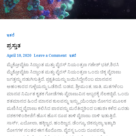
ಇತರೆ
ಪ್ರಸ್ತುತ
April 10, 2020
Leave a Comment
ಇತರೆ
ಮೈಕ್ರೋವೈಟಾ ಸಿದ್ಧಾಂತ ಮತ್ತು ವೈರಸ್ ನಿಯಂತ್ರಣ ಗಣೇಶ್ ಭಟ್,ಶಿರಸಿ
ಮೈಕ್ರೋವೈಟಾ ಸಿದ್ಧಾಂತ ಮತ್ತು ವೈರಸ್ ನಿಯಂತ್ರಣ ಒಂದು ಚಿಕ್ಕ ವೈರಾಣು
ಜಗತ್ತನ್ನು ನಡುಗಿಸುತ್ತಿದೆ. ಪ್ರಕೃತಿಯನ್ನು ಜಯಿಸಿದ್ದೇನೆಂಬ ಮಾನವನ
ಅಹಂಕಾರದ ಗುಳ್ಳೆಯನ್ನು ಒಡೆದಿದೆ. ಬಡವ, ಶ್ರೀಮಂತ, ಜಾತಿ, ಮತಗಳೆಂಬ
ಮಾನವ ನಿರ್ಮಿತ ಕೃತಕ ಗೋಡೆಗಳು ವೈರಾಣುವಿನ ಅಬ್ಬರಕ್ಕೆ ನೆಲಕಚ್ಚಿವೆ. ಒಂದು
ಶತಮಾನದ ಹಿಂದೆ ಮಾನವ ಕುಲವನ್ನು ಇನ್ಫ್ಲುಯೆಂಝಾ ರೋಗದ ಮೂಲಕ
ಮಣಿಸಿದ್ದ ವೈರಾಣು ಕಲಿಸಿದ ಪಾಠವನ್ನು ಮರೆತಿದ್ದರಿಂದ ಬಹುಶಃ ಕಳೆದ ಎರಡು
ದಶಕಗಳಿಂದೀಚೆಗೆ ಹೊಸ ಹೊಸ ರೂಪ ತಾಳಿ ವೈರಾಣು ದಾಳಿ ಇಡುತ್ತಿದೆ.
ಸಾರ್ಸ್, ಎಬೋಲಾ, ಹಕ್ಕಿಜ್ವರ, ಹಂದಿಜ್ವರ, ಡೆಂಗ್ಯೂ, ಚಿಕನ್ಗುನ್ಯಾ ಇತ್ಯಾದಿ
ರೋಗಗಳ ನಂತರ ಈಗ ಕೊರೊನಾ. ವೈರಸ್ನ ಒಂದು ರೂಪವನ್ನು