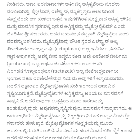
ನೀಡಿದರು. ಅಣು, ಪರಮಾಣುಗಳೇ ಅತೀ ಚಿಕ್ಕ ಅಸ್ತಿತ್ವವೆಂದು ಮೊದಲು
ನಂಬಲಾಗಿತ್ತು. ಪ್ರೋಟಾನ್, ಇಲೆಕ್ಟ್ರಾನ್, ನ್ಯೂಟ್ರಾನ್ಗಳು ಅಣುವಿಗಿಂತ
ಸೂಕ್ಷ್ಮವೆಂದು ಈಗ ಹೇಳಲಾಗುತ್ತದೆ. ಇವುಗಳಿಗಿಂತ ಸೂಕ್ಷ್ಮವಾದ ಅಸ್ತಿತ್ವ, ಭೌತಿಕ
ಮತ್ತು ಮಾನಸಿಕ ಸ್ತರಗಳಲ್ಲಿ ಇರುವ ಅಸ್ತಿತ್ವವನ್ನು ‘ಮೈಕ್ರೋವೈಟಮ್’ ಎಂದು
ಹೆಸರಿಸಿದ ಶ್ರೀ ಸರ್ಕಾರರು, ಅದರ ಬಹುವಚನ ಶಬ್ದವಾಗಿ ಮೈಕ್ರೊವೈಟಾ ಎಂಬ
ಪದವನ್ನು ಬಳಸಿದರು. ಮೈಕ್ರೊವೈಟಾವು ಭೌತಿಕ ಸ್ತರದ ಎಲೆಕ್ಟ್ರಾನ್ ಅಲ್ಲ,
ಜೀವಕೋಶದ ಬಾಹ್ಯದ್ರವವೂ (ectoplasm) ಅಲ್ಲ. ಇವೆರಡರ ನಡುವಿನ
ಸ್ಥಾನ ಅವುಗಳದ್ದು. ಅವಕ್ಕೆ ಜೀವ ಇದ್ದರೂ ಕೂಡ ಅವು ಏಕಕೋಶ ಜೀವಿಗಳೂ
(protozoic) ಅಲ್ಲ. ಅಥವಾ ಜೀವಕೋಶಗಳು ಅಂಗಗಳಾಗಿ
ವಿಂಗಡಣೆಗೊಳ್ಳುವಂಥವೂ (metazoic) ಅಲ್ಲ. ಜೀವೋದ್ಭವವಾಗಲು
ಇಂಗಾಲದ ಕಣ ಇರಲೇಬೇಕೆನ್ನುವ ನಿಯಮ ಅವುಗಳಿಗೆ ಅನ್ವಯವಾಗದು.
ಬದಲಿಗೆ ಲಕ್ಷಾಂತರ ಮೈಕ್ರೋವೈಟಾಗಳು ಸೇರಿ ಇಂಗಾಲದ ಅಣುವಿನ
ಸೃಷ್ಟಿಯಾಗುತ್ತದೆ. ಮೈಕ್ರೋವೈಟಾಗಳ ಅಸ್ತಿತ್ವವನ್ನು ಅರಿಯಲು ಮಾನವನಿಗೆ
ಸಾಧ್ಯವಿದೆ. ಆದರೆ ಅವುಗಳ ಉತ್ಪತ್ತಿಯ ಮೂಲ ಕಾರಣವನ್ನು
ಕಂಡುಕೊಳ್ಳುವುದು, ಅವುಗಳನ್ನು ಸೃಷ್ಟಿಸುವುದು ಮಾನವನಿಗೆ ಸಾಧ್ಯವಾಗದು. ಆ
ಕಾರಣಕ್ಕಾಗಿಯೇ ಮೈಕ್ರೋವೈಟಾವನ್ನು ವಿಶ್ವಶಕ್ತಿಯ ನಿಗೂಢ ಉದ್ಬವವೆಂದು ಶ್ರೀ
ಸರ್ಕಾರರು ಹೇಳುತ್ತಾರೆ. ಮೈಕ್ರೋವೈಟಾಗಳ ಸೂಕ್ಷ್ಮತೆಯನ್ನು ಮೂರು
ಹಂತಗಳಲ್ಲಿ ಗುರುತಿಸಲಾಗಿದೆ. ಮೊದಲನೆಯ ಹಂತವೆಂದರೆ ಬರಿಗಣ್ಣಿಗೆ ಕಾಣದ