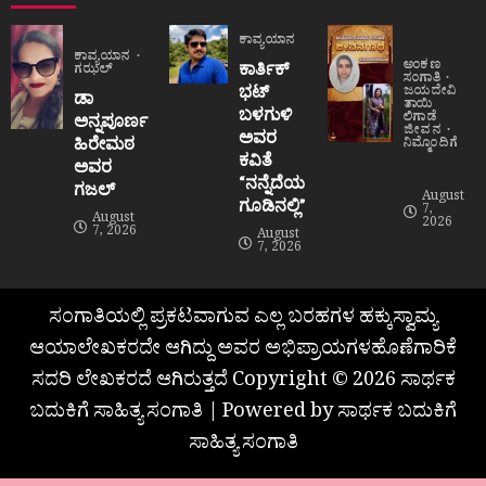
ಕಾವ್ಯಯಾನ
ಕಾವ್ಯಯಾನ
ಅಂಕಣ
ಕಾರ್ತಿಕ್
ಗಝಲ್
ಸಂಗಾತಿ
ಭಟ್
ಜಯದೇವಿ
ಡಾ
ತಾಯಿ
ಬಳಗುಳಿ
ಲಿಗಾಡೆ
ಅನ್ನಪೂರ್ಣ
ಜೀವನ
ಅವರ
ಹಿರೇಮಠ
ನಿಮ್ಮೊಂದಿಗೆ
ಕವಿತೆ
ಅವರ
“ನನ್ನೆದೆಯ
ಗಜಲ್
August
ಗೂಡಿನಲ್ಲಿ”
7,
August
2026
7, 2026
August
7, 2026
ಸಂಗಾತಿಯಲ್ಲಿ ಪ್ರಕಟವಾಗುವ ಎಲ್ಲ ಬರಹಗಳ ಹಕ್ಕುಸ್ವಾಮ್ಯ
ಆಯಾಲೇಖಕರದೇ ಆಗಿದ್ದು ಅವರ ಅಭಿಪ್ರಾಯಗಳಹೊಣೆಗಾರಿಕೆ
ಸದರಿ ಲೇಖಕರದೆ ಆಗಿರುತ್ತದೆ Copyright © 2026 ಸಾರ್ಥಕ
ಬದುಕಿಗೆ ಸಾಹಿತ್ಯ ಸಂಗಾತಿ | Powered by ಸಾರ್ಥಕ ಬದುಕಿಗೆ
ಸಾಹಿತ್ಯ ಸಂಗಾತಿ