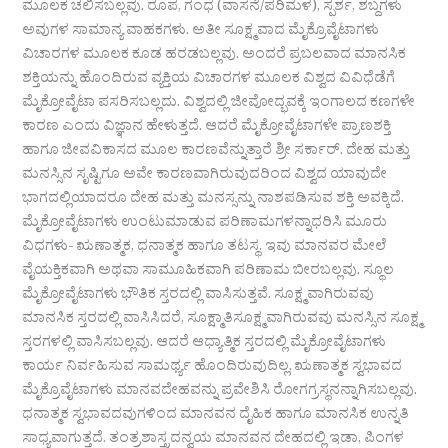
ಮೂಲಕ ಚಲಿಸಬಲ್ಲವು. ರೂಪ, ಗಂಧ (ವಾಸನೆ/ಪರಿಮಳ), ಸ್ಪರ್ಶ, ಶಬ್ದಗಳು
ಅವುಗಳ ಸಾಮಾನ್ಯ ವಾಹಕಗಳು. ಅತೀ ಸೂಕ್ಷ್ಮವಾದ ಮೈಕ್ರೊವೈಟಾಗಳು
ವಿಚಾರಗಳ ಮೂಲಕ ಕೂಡ ಹರಡಬಲ್ಲವು. ಅಂದರೆ ಪ್ರಬಲವಾದ ಮಾನಸಿಕ
ಶಕ್ತಿಯನ್ನು ಹೊಂದಿರುವ ವ್ಯಕ್ತಿಯ ವಿಚಾರಗಳ ಮೂಲಕ ವಿಶ್ವದ ವಿವಿಧೆಡೆಗೆ
ಮೈಕ್ರೋವೈಟಾ ಪಸರಿಸಬಲ್ಲದು. ವಿಶ್ವದಲ್ಲಿ ಜೀವೋದ್ಭವಕ್ಕೆ ಇಂಗಾಲದ ಕಣಗಳೇ
ಕಾರಣ ಎಂದು ವಿಜ್ಞಾನ ಹೇಳುತ್ತದೆ. ಆದರೆ ಮೈಕ್ರೋವೈಟಾಗಳೇ ಪ್ರಾಣಶಕ್ತಿ
ಹಾಗೂ ಜೀವವಿಕಾಸದ ಮೂಲ ಕಾರಣವೆನ್ನುತ್ತಾರೆ ಶ್ರೀ ಸರ್ಕಾರ್. ದೇಹ ಮತ್ತು
ಮನಸ್ಸಿನ ಸೃಷ್ಟಿಗೂ ಅವೇ ಕಾರಣವಾಗಿರುವುದರಿಂದ ವಿಶ್ವದ ಯಾವುದೇ
ಭಾಗದಲ್ಲಿಯಾದರೂ ದೇಹ ಮತ್ತು ಮನಸ್ಸನ್ನು ನಾಶಪಡಿಸುವ ಶಕ್ತಿ ಅವಕ್ಕಿದೆ.
ಮೈಕ್ರೋವೈಟಾಗಳು ಉಂಟುಮಾಡುವ ಪರಿಣಾಮಗಳನ್ನಾಧರಿಸಿ ಮೂರು
ವಿಧಗಳು- ಋಣಾತ್ಮಕ, ಧನಾತ್ಮಕ ಹಾಗೂ ತಟಸ್ಥ. ಇವು ಮಾನವರ ಮೇಲೆ
ವೈಯಕ್ತಿಕವಾಗಿ ಅಥವಾ ಸಾಮೂಹಿಕವಾಗಿ ಪರಿಣಾಮ ಬೀರಬಲ್ಲವು. ಸ್ಥೂಲ
ಮೈಕ್ರೋವೈಟಾಗಳು ಭೌತಿಕ ಸ್ತರದಲ್ಲಿ ವಾಸಿಸುತ್ತವೆ. ಸೂಕ್ಷ್ಮವಾಗಿರುವವು
ಮಾನಸಿಕ ಸ್ತರದಲ್ಲಿ ವಾಸಿಸಿದರೆ, ಸೂಕ್ಷ್ಮಾತಿಸೂಕ್ಷ್ಮವಾಗಿರುವವು ಮನಸ್ಸಿನ ಸೂಕ್ಷ್ಮ
ಸ್ತರಗಳಲ್ಲಿ ವಾಸಿಸಬಲ್ಲವು. ಆದರೆ ಆಧ್ಯಾತ್ಮಿಕ ಸ್ತರದಲ್ಲಿ ಮೈಕ್ರೋವೈಟಾಗಳು
ಕಾರ್ಯ ನಿರ್ವಹಿಸುವ ಸಾಮರ್ಥ್ಯ ಹೊಂದಿರುವುದಿಲ್ಲ. ಋಣಾತ್ಮಕ ಸ್ವಭಾವದ
ಮೈಕ್ರೊವೈಟಾಗಳು ಮಾನವದೇಹವನ್ನು ಪ್ರವೇಶಿಸಿ ರೋಗಗ್ರಸ್ಥನನ್ನಾಗಿಸಬಲ್ಲವು.
ಧನಾತ್ಮಕ ಸ್ವಭಾವದವುಗಳಿಂದ ಮಾನವನ ದೈಹಿಕ ಹಾಗೂ ಮಾನಸಿಕ ಉನ್ನತಿ
ಸಾಧ್ಯವಾಗುತ್ತದೆ. ತಂತ್ರಶಾಸ್ತ್ರದನ್ವಯ ಮಾನವನ ದೇಹದಲ್ಲಿ ಇಡಾ, ಪಿಂಗಳ