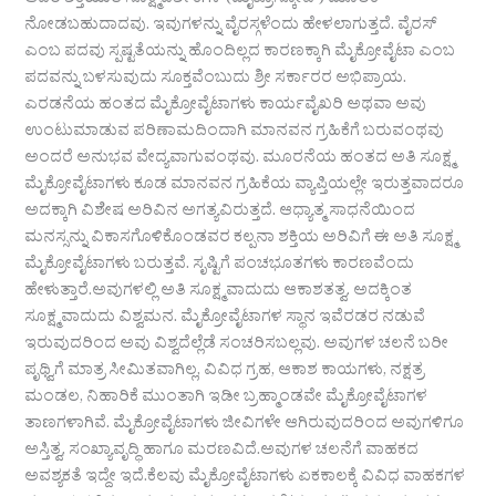
ಆದರೆ ಶಕ್ತಿಯುತ ಸೂಕ್ಷ್ಮದರ್ಶಕಗಳ (ಮೈಕ್ರೊಸ್ಕೋಪ್) ಮೂಲಕ
ನೋಡಬಹುದಾದವು. ಇವುಗಳನ್ನು ವೈರಸ್ಗಳೆಂದು ಹೇಳಲಾಗುತ್ತದೆ. ವೈರಸ್
ಎಂಬ ಪದವು ಸ್ಪಷ್ಟತೆಯನ್ನು ಹೊಂದಿಲ್ಲದ ಕಾರಣಕ್ಕಾಗಿ ಮೈಕ್ರೋವೈಟಾ ಎಂಬ
ಪದವನ್ನು ಬಳಸುವುದು ಸೂಕ್ತವೆಂಬುದು ಶ್ರೀ ಸರ್ಕಾರರ ಅಭಿಪ್ರಾಯ.
ಎರಡನೆಯ ಹಂತದ ಮೈಕ್ರೋವೈಟಾಗಳು ಕಾರ್ಯವೈಖರಿ ಅಥವಾ ಅವು
ಉಂಟುಮಾಡುವ ಪರಿಣಾಮದಿಂದಾಗಿ ಮಾನವನ ಗ್ರಹಿಕೆಗೆ ಬರುವಂಥವು
ಅಂದರೆ ಅನುಭವ ವೇದ್ಯವಾಗುವಂಥವು. ಮೂರನೆಯ ಹಂತದ ಅತಿ ಸೂಕ್ಷ್ಮ
ಮೈಕ್ರೋವೈಟಾಗಳು ಕೂಡ ಮಾನವನ ಗ್ರಹಿಕೆಯ ವ್ಯಾಪ್ತಿಯಲ್ಲೇ ಇರುತ್ತವಾದರೂ
ಅದಕ್ಕಾಗಿ ವಿಶೇಷ ಅರಿವಿನ ಅಗತ್ಯವಿರುತ್ತದೆ. ಆಧ್ಯಾತ್ಮ ಸಾಧನೆಯಿಂದ
ಮನಸ್ಸನ್ನು ವಿಕಾಸಗೊಳಿಕೊಂಡವರ ಕಲ್ಪನಾ ಶಕ್ತಿಯ ಅರಿವಿಗೆ ಈ ಅತಿ ಸೂಕ್ಷ್ಮ
ಮೈಕ್ರೋವೈಟಾಗಳು ಬರುತ್ತವೆ. ಸೃಷ್ಟಿಗೆ ಪಂಚಭೂತಗಳು ಕಾರಣವೆಂದು
ಹೇಳುತ್ತಾರೆ.ಅವುಗಳಲ್ಲಿ ಅತಿ ಸೂಕ್ಷ್ಮವಾದುದು ಆಕಾಶತತ್ವ. ಅದಕ್ಕಿಂತ
ಸೂಕ್ಷ್ಮವಾದುದು ವಿಶ್ವಮನ. ಮೈಕ್ರೋವೈಟಾಗಳ ಸ್ಥಾನ ಇವೆರಡರ ನಡುವೆ
ಇರುವುದರಿಂದ ಅವು ವಿಶ್ವದೆಲ್ಲೆಡೆ ಸಂಚರಿಸಬಲ್ಲವು. ಅವುಗಳ ಚಲನೆ ಬರೀ
ಪೃಥ್ವಿಗೆ ಮಾತ್ರ ಸೀಮಿತವಾಗಿಲ್ಲ, ವಿವಿಧ ಗ್ರಹ, ಆಕಾಶ ಕಾಯಗಳು, ನಕ್ಷತ್ರ
ಮಂಡಲ, ನಿಹಾರಿಕೆ ಮುಂತಾಗಿ ಇಡೀ ಬ್ರಹ್ಮಾಂಡವೇ ಮೈಕ್ರೋವೈಟಾಗಳ
ತಾಣಗಳಾಗಿವೆ. ಮೈಕ್ರೋವೈಟಾಗಳು ಜೀವಿಗಳೇ ಆಗಿರುವುದರಿಂದ ಅವುಗಳಿಗೂ
ಅಸ್ತಿತ್ವ, ಸಂಖ್ಯಾವೃದ್ಧಿ ಹಾಗೂ ಮರಣವಿದೆ.ಅವುಗಳ ಚಲನೆಗೆ ವಾಹಕದ
ಅವಶ್ಯಕತೆ ಇದ್ದೇ ಇದೆ.ಕೆಲವು ಮೈಕ್ರೋವೈಟಾಗಳು ಏಕಕಾಲಕ್ಕೆ ವಿವಿಧ ವಾಹಕಗಳ