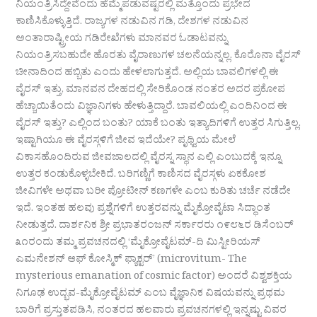
ನಿಯಂತ್ರಿಸಿದ್ದೇವೆಂದು ಹೆಮ್ಮೆಪಡುವಷ್ಟರಲ್ಲಿ ಮತ್ತೊಂದು ಪ್ರಭೇದ
ಕಾಣಿಸಿಕೊಳ್ಳುತ್ತಿದೆ. ರಾಜ್ಯಗಳ ನಡುವಿನ ಗಡಿ, ದೇಶಗಳ ನಡುವಿನ
ಅಂತಾರಾಷ್ಟ್ರೀಯ ಗಡಿರೇಖೆಗಳು ಮಾನವರ ಓಡಾಟವನ್ನು
ನಿಯಂತ್ರಿಸಬಹುದೇ ಹೊರತು ವೈರಾಣುಗಳ ಚಲನೆಯನ್ನಲ್ಲ. ಕೊರೊನಾ ವೈರಸ್
ಚೀನಾದಿಂದ ಹಬ್ಬಿತು ಎಂದು ಹೇಳಲಾಗುತ್ತದೆ. ಅಲ್ಲಿಯ ಬಾವಲಿಗಳಲ್ಲಿ ಈ
ವೈರಸ್ ಇತ್ತು, ಮಾನವನ ದೇಹದಲ್ಲಿ ಸೇರಿಕೊಂಡ ನಂತರ ಅದರ ಪ್ರಕೋಪ
ಹೆಚ್ಚಾಯಿತೆಂದು ವಿಜ್ಞಾನಿಗಳು ಹೇಳುತ್ತಿದ್ದಾರೆ. ಬಾವಲಿಯಲ್ಲಿ ಎಂದಿನಿಂದ ಈ
ವೈರಸ್ ಇತ್ತು? ಎಲ್ಲಿಂದ ಬಂತು? ಯಾಕೆ ಬಂತು ಇತ್ಯಾದಿಗಳಿಗೆ ಉತ್ತರ ಸಿಗುತ್ತಿಲ್ಲ.
ಇಷ್ಟಾಗಿಯೂ ಈ ವೈರಸ್ಗಳಿಗೆ ಜೀವ ಇದೆಯೇ? ಪೃಥ್ವಿಯ ಮೇಲೆ
ವಿಕಾಸಹೊಂದಿರುವ ಜೀವಜಾಲದಲ್ಲಿ ವೈರಸ್ನ ಸ್ಥಾನ ಎಲ್ಲಿ ಎಂಬುದಕ್ಕೆ ಇನ್ನೂ
ಉತ್ತರ ಕಂಡುಕೊಳ್ಳಬೇಕಿದೆ. ಬರಿಗಣ್ಣಿಗೆ ಕಾಣಿಸದ ವೈರಸ್ಗಳು ಏಕಕೋಶ
ಜೀವಿಗಳೇ ಅಥವಾ ಬರೀ ಪ್ರೋಟೀನ್ ಕಣಗಳೇ ಎಂಬ ಕುರಿತು ಚರ್ಚೆ ನಡೆದೇ
ಇದೆ. ಇಂತಹ ಹಲವು ಪ್ರಶ್ನೆಗಳಿಗೆ ಉತ್ತರವನ್ನು ಮೈಕ್ರೋವೈಟಾ ಸಿದ್ಧಾಂತ
ನೀಡುತ್ತದೆ. ದಾರ್ಶನಿಕ ಶ್ರೀ ಪ್ರಭಾತರಂಜನ್ ಸರ್ಕಾರರು ೧೯೮೬ರ ಡಿಸೆಂಬರ್
೩೧ರಂದು ತಮ್ಮ ಪ್ರವಚನದಲ್ಲಿ ‘ಮೈಕ್ರೋವೈಟಮ್-ದಿ ಮಿಸ್ಟೀರಿಯಸ್
ಎಮನೇಶನ್ ಆಫ್ ಕೋಸ್ಮಿಕ್ ಫ್ಯಾಕ್ಟರ್’ (microvitum- The
mysterious emanation of cosmic factor) ಅಂದರೆ ವಿಶ್ವಶಕ್ತಿಯ
ನಿಗೂಢ ಉದ್ಭವ-ಮೈಕ್ರೋವೈಟಮ್ ಎಂಬ ವೈಜ್ಞಾನಿಕ ವಿಷಯವನ್ನು ಪ್ರಥಮ
ಬಾರಿಗೆ ಪ್ರಸ್ತುತಪಡಿಸಿ, ನಂತರದ ಹಲವಾರು ಪ್ರವಚನಗಳಲ್ಲಿ ಇನ್ನಷ್ಟು ವಿವರ