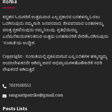
ಸಂಗಾತಿ
ಕನ್ನಡದ ಓದುಗರಿಗೆ ಉತ್ತಮವಾದ ಎಲ್ಲ ಪ್ರಕಾರದ ಬರಹಳನ್ನು ಓದಲು
ಒದಗಿಸುವುದು ನಮ್ಮ ಗುರಿ. ಜನಪರವಾದ, ಜೀವಪರವಾದ ಬರಹಗಳನ್ನು
ಮಾತ್ರ ಪ್ರಕಟಿಸುವುದು ನಮ್ಮ ನಿಲುವು. ಪ್ರತಿಭೆಯಿದ್ದೂ
ಎಲೆಮರೆಕಾಯಿಗಳಂತಿರುವ ಉತ್ತಮ ಬರಹಗಾರರಿಗೆ ವೇದಿಕೆಒದಗಿಸುವುದು
ʼಸಂಗಾತಿʼಯ ಉದ್ದೇಶ.
Copyright:- ಸಂಗಾತಿಯಲ್ಲಿ ಪ್ರಕಟವಾಗುವ ಎಲ್ಲ ಬರಹಗಳ ಹಕ್ಕುಸ್ವಾಮ್ಯ
ಆಯಾಲೇಖಕರದೇ ಆಗಿದ್ದು ಅವರ ಅಭಿಪ್ರಾಯಗಳಹೊಣೆಗಾರಿಕೆ ಸದರಿ
ಲೇಖಕರದೆ ಆಗಿರುತ್ತದೆ
7019100351
sangaatipatrike@gmail.com
Posts Lists