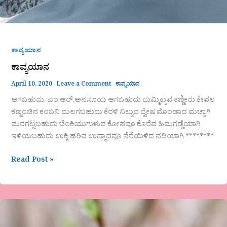
ಕಾವ್ಯಯಾನ
ಕಾವ್ಯಯಾನ
April 10, 2020
Leave a Comment
ಕಾವ್ಯಯಾನ
ಆಗಬಹುದು. ಎಂ.ಆರ್.ಅನಸೂಯ ಆಗಬಹುದು ಧುಮ್ಮಿಕ್ಕುವ ಕಣ್ಣೀರು ಕೇವಲ
ಕಣ್ಣಂಚಿನ ಕಂಬನಿ ಮಲಗಬಹುದು ಕೆರಳಿ ನಿಲ್ಲುವ ದ್ವೇಷ ಮೊಂಡಾದ ಮಚ್ಚಾಗಿ
ಮರಗಟ್ಟಬಹುದು ಬೆಂಕಿಯುಗುಳುವ ಕೋಪವೂ ಕೊರೆವ ಹಿಮಗಡ್ಡೆಯಾಗಿ
ಇಳಿಯಬಹುದು ಉಕ್ಕಿ ಹರಿವ ಉನ್ಮಾದವೂ ನೆರೆಯಿಳಿದ ನದಿಯಾಗಿ ********
Read Post »
ಕಾವ್ಯಯಾನ