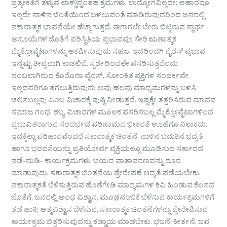
ಪ್ರತ್ಯೇಕತೆಗೆ ತಳ್ಳುವ ಲಾಕ್ಡೌನ್ನಂತಹ ಕ್ರಮಗಳು, ಉದ್ಯೋಗವಿಲ್ಲದೇ; ಆಹಾರವೂ
ಇಲ್ಲದೇ ನಾಳಿನ ಚಿಂತೆಯಿಂದ ಬಳಲುವಂತೆ ಮಾಡಿರುವುದರಿಂದ ಜನರಲ್ಲಿ
ನಕಾರಾತ್ಮಕ ಭಾವನೆಯೇ ಹೆಚ್ಚಾಗುತ್ತದೆ. ಈಗಾಗಲೇ ಬೇರು ಬಿಟ್ಟಿರುವ ಸ್ವಾರ್ಥ
ಅಸೂಯೆಗಳ ಜೊತೆಗೆ ಪರಿಸ್ಥಿತಿಯ ಪ್ರಭಾವವೂ ಸೇರಿ ಋಣಾತ್ಮಕ
ಮೈಕ್ರೋವೈಟಾಗಳನ್ನು ಆಕರ್ಷಿಸುವುದು ಸಹಜ. ಇದರಿಂದಗಿ ವೈರಸ್ ಪ್ರಭಾವ
ಇನ್ನಷ್ಟು ತೀವ್ರವಾಗಿ ಕಾಡಲಿದೆ. ಸ್ಪರ್ಶದಿಂದಲೇ ಪಸರಿಸುತ್ತದೆಂದು
ನಂಬಲಾಗಿರುವ ಕೊರೊನಾ ವೈರಸ್, ಸೋಂಕಿತ ವ್ಯಕ್ತಿಗಳ ಸಂಪರ್ಕವೇ
ಇಲ್ಲದವರಿಗೂ ತಗಲುತ್ತಿರುವುದು ಅವು ಹಲವು ಮಾಧ್ಯಮಗಳನ್ನು ಬಳಸಿ
ಚಲಿಸಬಲ್ಲವು ಎಂಬ ವಿಚಾರಕ್ಕೆ ಪುಷ್ಠಿ ನೀಡುತ್ತದೆ. ಇಷ್ಟಕ್ಕೇ ತತ್ತರಿಸಿರುವ ಮಾನವ
ಸಮಾಜ ಗಂಧ, ಶಬ್ಧ, ವಿಚಾರಗಳ ಮೂಲಕ ಪಸರಿಸಬಲ್ಲ ಮೈಕ್ರೋವೈಟಾಗಳಿಂದ
ಪ್ರಭಾವಿತರಾಗುವ ಸಂದರ್ಭದ ಪರಿಣಾಮದ ಭೀಕರತೆ ಊಹೆಗೂ ನಿಲುಕದು.
ಇದಕ್ಕೆಲ್ಲಾ ಪರಿಹಾರವೆಂದರೆ ಸಕಾರಾತ್ಮಕ ಚಿಂತನೆ. ನಾಳಿನ ಬದುಕಿನ ಭದ್ರತೆ
ಹಾಗೂ ಭರವಸೆಯನ್ನು ಪ್ರತಿಯೋರ್ವ ವ್ಯಕ್ತಿಯಲ್ಲೂ ಮೂಡಿಸುವ ಸರ್ಕಾರದ
ನಡೆ-ನುಡಿ- ಕಾರ್ಯಕ್ರಮಗಳು, ಭಯದ ವಾತಾವರಣವನ್ನು ದೂರ
ಮಾಡುವುದು, ಸಕಾರಾತ್ಮಕ ಚಿಂತನೆಯ ಪ್ರೇರೇಪಣೆ ಆದ್ಯತೆ ಪಡೆಯಬೇಕು.
ನಕಾರಾತ್ಮಕತೆ ಬೆಳೆಸುತ್ತಿರುವ ಹೊಣೆಗೇಡಿ ಮಾಧ್ಯಮಗಳ ಕಿವಿ ಹಿಂಡುವ ಕೆಲಸದ
ಜೊತೆಗೆ, ಜನರಲ್ಲಿ ಅಂಧ ವಿಶ್ವಾಸ, ಮೂಢನಂಬಿಕೆ ಬೆಳೆಸುವ ಕಾರ್ಯಕ್ರಮಗಳಿಗೆ
ತಡೆ ಹಾಕಿ; ಆತ್ಮವಿಶ್ವಾಸ ಬೆಳೆಸುವ, ಸಕಾರಾತ್ಮಕ ಚಿಂತನೆಗಳನ್ನು ಪ್ರೇರೇಪಿಸುವ
ಕಾರ್ಯಕ್ರಮ ಬಿತ್ತರಿಸುವುದನ್ನು ಕಡ್ಡಾಯ ಮಾಡಬೇಕು. ಭಜನೆ, ಕೀರ್ತನೆ, ಜಪ,