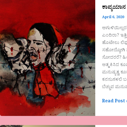
ಕಾವ್ಯಯಾನ
April 6, 2020
ಅಗುಳಿಯಿಲ್ಲದ
ಎಂದಿರಾ? ಇತ್ತ
ಹೊಟೇಲು ಲಿಫ್
ಸಹೋದ್ಯೋಗಿ ಸನ
ಸೋದರರೆ? ಹಿಂದ
ಆತ್ಮ ಕಿಸಿದ ಕ
ಮನುಷ್ಯತ್ವ ಕೂ
ಕನಸುಗಳಲಿ ಬರೀ
ಬೆಚ್ಚುವ ಮನುಷ್
Read Post 