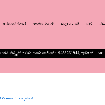
ಅನುವಾದ ಸಂಗಾತಿ
ಅಂಕಣ ಸಂಗಾತಿ
ಪುಸ್ತಕ ಸಂಗಾತಿ
ಇತರೆ
ನಮ್ಮ
ಂಗತಿ ವೆಬ್ಸೈಟ್ ಕಳಿಸಬಹುದು ವಾಟ್ಸಪ್‌ :- 9483261944, ಇಮೇಲ್ :-
1 Comment
ಕಾವ್ಯಯಾನ