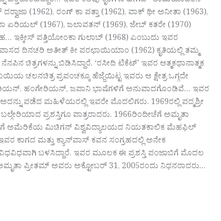
ು ಎತ್ತಿಕೊಂಡಿದ್ದಾರೆ… ಇವರ ಕೆಲವು ಕೃತಿಗಳು ಹೀಗಿವೆ– ಲಾಮಿಯಾವತನ್
್‍ವಾಜಾ (1962), ರಂಗ್ ಕಾ ಪತ್ತಾ (1962), ವಾಕ್ ಥೀ ಅನೀತಾ (1963),
 ತಥಾ ಏರಿಯಲ್ (1967), ಜಲಾವತನ್ (1969), ಜೇಬ್ ಕತರೇ (1970)
ಹ… ಇಕ್ಕೀಸ್ ಪತ್ತಿಯೋಂಕಾ ಗುಲಾಬ್ (1968) ಎಂಬುದು ಇವರ
ರವಾಸದ ದಿನಚರಿ ಅತೀತ್ ಕೀ ಪರಛಾಯಿಯಾಂ (1962) ಕೃತಿಯಲ್ಲಿ ತಮ್ಮ
ಿನ ಚಿತ್ರಗಳನ್ನು ಬಿಡಿಸಿದ್ದಾರೆ. ‘ರಸೀದಿ ಟಿಕೆಟ್’ ಇವರ ಆತ್ಮಕಥಾನಾತ್ಮಕ
ಲನಚಿತ್ರ ಪ್ರಪಂಚಕ್ಕೂ ಹೆಜ್ಜೆಯಿಟ್ಟ ಇವರು ಆ ಕ್ಷೇತ್ರ ಒಗ್ಗದೇ
ಲ್ಗೇರಿಯನ್. ಹಂಗೇರಿಯನ್, ಜಪಾನಿ ಭಾಷೆಗಳಿಗೆ ಅನುವಾದಗೊಂಡಿವೆ… ಇವರ
ತು. ಅದನ್ನು ಪಡೆದ ಮಹಿಳೆಯರಲ್ಲಿ ಇವರೇ ಮೊದಲಿಗರು. 1969ರಲ್ಲಿ ಪದ್ಮಶ್ರೀ
ಿತು. ಬಲ್ಗೇರಿಯಾದ ಪ್ರಶಸ್ತಿಗೂ ಪಾತ್ರರಾದರು. 1966ರಿಂದೀಚೆಗೆ ಅಮೃತಾ
ಚೆಗೆ ಅಮೆರಿಕೆಯ ಮಿಚಿಗನ್ ವಿಶ್ವವಿದ್ಯಾಲಯದ ನಿಯತಕಾಲಿಕ ಮೆಹಫಿಲ್
 ಇವರ ಕಾಗದ ಮತ್ತು ಕ್ಯಾನ್‍ವಾಸ್ ಕವನ ಸಂಗ್ರಹದಲ್ಲಿ ಅನೇಕ
ು ವಿಧವಿಧವಾಗಿ ಬಳಸಿದ್ದಾರೆ. ಇವರ ಮೂಲಕ ಈ ಪ್ರಶಸ್ತಿ ಪಂಜಾಬಿಗೆ ಮೊದಲ
ಂತಹ ಅಮೃತಾ ಪ್ರೀತಮ್ ಅವರು ಅಕ್ಟೋಬರ್ 31, 2005ರಂದು ನಿಧನರಾದರು… ‌‌