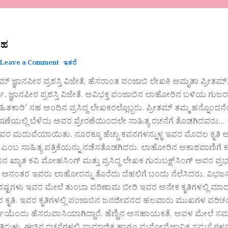
ರಹ
Leave a Comment
ಇತರೆ
್ ಜ್ಞಾನಪೀಠ ಪ್ರಶಸ್ತಿ ವಿಜೇತೆ, ಹೆಸರಾಂತ ಪಂಜಾಬಿ ಲೇಖಕಿ ಅಮೃತಾ ಪ್ರೀತಮ್.
ತಿ. ಜ್ಞಾನಪೀಠ ಪ್ರಶಸ್ತಿ ವಿಜೇತೆ. ಅವಿಭಕ್ತ ಪಂಜಾಬಿನ ಲಾಹೋರಿನ ಬಳಿಯ ಗು
‘ಹಿತಕಾರಿ’ ಸಹ ಅಂದಿನ ಪ್ರಸಿದ್ದ ಲೇಖಕರಲ್ಲೊಬ್ಬರು. ಪ್ರೀತಮ್ ತಮ್ಮ ಹನ್ನ
ಯಲ್ಲಿ ಬೆಳೆದು ಅವರ ಪ್ರೇರಣೆಯಿಂದಲೇ ಸಾಹಿತ್ಯ ರಚನೆಗೆ ತೊಡಗಿದವರು… ಇಪ್ಪ
 ಮದುವೆಯಾಯಿತು. ನೂರಕ್ಕೂ ಹೆಚ್ಚು ಕವನಗಳನ್ನುಳ್ಳ ಇವರ ಮೊದಲ ಕೃತಿ ಅ
ಎಂಬ ಸಾಹಿತ್ಯ ಪತ್ರಿಕೆಯನ್ನು ನಡೆಸತೊಡಗಿದರು. ಲಾಹೋರಿನ ಆಕಾಶವಾಣಿಗ
 ಖ್ಯಾತ ಕವಿ ಮೋಹಸಿಂಗ್ ಮತ್ತು ಪ್ರಸಿದ್ಧ ಲೇಖಕ ಗುರುಬಕ್ಷ್‍ಸಿಂಗ್ ಅವರ ಪ್ರಭ
ನಂತರ ಇವರು ಲಾಹೋರನ್ನು ತೊರೆದು ದೆಹಲಿಗೆ ಬಂದು ನೆಲೆಸಿದರು. ವಿಭಜನ
ನಷ್ಟಗಳು ಇವರ ಮೇಲೆ ತುಂಬಾ ಪರಿಣಾಮ ಬೀರಿ ಇವರ ಅನೇಕ ಕೃತಿಗಳಲ್ಲಿ ಮಾರ್
ರುವ ಕೃತಿ. ಇವರ ಕೃತಿಗಳಲ್ಲಿ ಪಂಜಾಬಿನ ಜನಜೀವನದ ಹಲವಾರು ಮುಖಗಳ ಪರಿಚಯವಾಗ
ತಿಯೆಂದು ಹೆಸರುವಾಸಿಯಾಗಿದ್ದಾರೆ. ಹೆಣ್ಣಿನ ಅಸಹಾಯಕತೆ, ಅವಳ ಮೇಲೆ ಸ