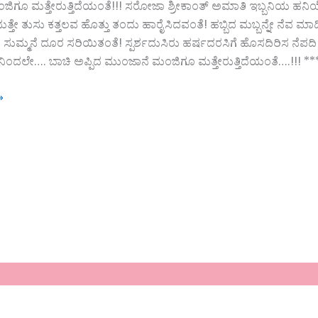
ಗೂ ಮತ್ತೇರುತ್ತಿದೆಯಂತೆ!!! ಸರೋಜಾ ಶ್ರೀಕಾಂತ್ ಅಮಾತಿ ಇಬ್ಬನಿಯ ಹನಿಯೊಂದು
್ತೇ ತುಸು ಕತ್ತಲವ ಹೊತ್ತು ತಂದು ಹಾರೈಸಿದವಂತೆ! ಹಬ್ಬಿದ ಮಬ್ಬನ್ನೇ ನೆವ ಮಾ
ಮ್ಮನೆ ದೂರ ಸರಿಯಿತಂತೆ! ಸ್ಪರ್ಶದುಸಿರು ಹರ್ಷದರಸಿಗೆ ಹೊಸದಿರಿಸ ನೆಪದಿ ಹ
ೀನಿಂದಲೇ…. ಬಾಚಿ ಅಪ್ಪಿದ ಮುಂಜಾನೆ ಮಂಜಿಗೂ ಮತ್ತೇರುತ್ತಿದೆಯಂತೆ….!!! *
»