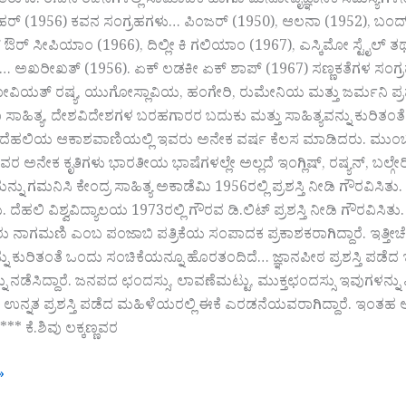
ಿರುಳು. ಈಚಿನ ರಚನೆಗಳಲ್ಲಿ ಸಾಮಾಜಿಕ ಹಾಗೂ ಮನೋವೈಜ್ಞಾನಿಕ ಸಮಸ್ಯೆಗಳನ್ನ
ಹರ್ (1956) ಕವನ ಸಂಗ್ರಹಗಳು… ಪಿಂಜರ್ (1950), ಆಲನಾ (1952), ಬಂದ್ ದರ
 ಔರ್ ಸೀಪಿಯಾಂ (1966), ದಿಲ್ಲೀ ಕಿ ಗಲಿಯಾಂ (1967), ಎಸ್ಕಿಮೋ ಸ್ಟೈಲ್
 ಅಖರೀಖತ್ (1956). ಏಕ್ ಲಡಕೀ ಏಕ್ ಶಾಪ್ (1967) ಸಣ್ಣಕತೆಗಳ ಸಂಗ್ರ
ೋವಿಯತ್ ರಷ್ಯ, ಯುಗೋಸ್ಲಾವಿಯ, ಹಂಗೇರಿ, ರುಮೇನಿಯ ಮತ್ತು ಜರ್ಮನಿ ಪ್
ಾಹಿತ್ಯ, ದೇಶವಿದೇಶಗಳ ಬರಹಗಾರರ ಬದುಕು ಮತ್ತು ಸಾಹಿತ್ಯವನ್ನು ಕುರಿತಂತೆ ನೆನಪ
 ದೆಹಲಿಯ ಆಕಾಶವಾಣಿಯಲ್ಲಿ ಇವರು ಅನೇಕ ವರ್ಷ ಕೆಲಸ ಮಾಡಿದರು. ಮುಂಬಯಿಯ ಚ
ರ ಅನೇಕ ಕೃತಿಗಳು ಭಾರತೀಯ ಭಾಷೆಗಳಲ್ಲೇ ಅಲ್ಲದೆ ಇಂಗ್ಲಿಷ್, ರಷ್ಯನ್, ಬ
ಯನ್ನು ಗಮನಿಸಿ ಕೇಂದ್ರ ಸಾಹಿತ್ಯ ಅಕಾಡೆಮಿ 1956ರಲ್ಲಿ ಪ್ರಶಸ್ತಿ ನೀಡಿ ಗೌರವಿಸಿ
ಿತು. ದೆಹಲಿ ವಿಶ್ವವಿದ್ಯಾಲಯ 1973ರಲ್ಲಿ ಗೌರವ ಡಿ.ಲಿಟ್ ಪ್ರಶಸ್ತಿ ನೀಡಿ ಗೌರವಿಸ
ು ನಾಗಮಣಿ ಎಂಬ ಪಂಜಾಬಿ ಪತ್ರಿಕೆಯ ಸಂಪಾದಕ ಪ್ರಕಾಶಕರಾಗಿದ್ದಾರೆ. ಇತ್ತೀ
ನು ಕುರಿತಂತೆ ಒಂದು ಸಂಚಿಕೆಯನ್ನೂ ಹೊರತಂದಿದೆ… ಜ್ಞಾನಪೀಠ ಪ್ರಶಸ್ತಿ ಪಡೆದ
 ನಡೆಸಿದ್ದಾರೆ. ಜನಪದ ಛಂದಸ್ಸು, ಲಾವಣೆಮಟ್ಟು, ಮುಕ್ತಛಂದಸ್ಸು ಇವುಗಳನ್ನ
ಿದೆ. ಉನ್ನತ ಪ್ರಶಸ್ತಿ ಪಡೆದ ಮಹಿಳೆಯರಲ್ಲಿ ಈಕೆ ಎರಡನೆಯವರಾಗಿದ್ದಾರೆ. ಇ
****** ಕೆ.ಶಿವು ಲಕ್ಕಣ್ಣವರ
»