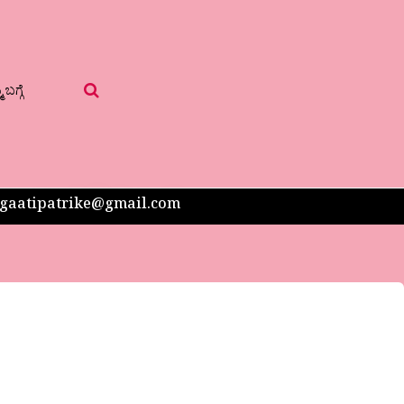
 ಬಗ್ಗೆ
 sangaatipatrike@gmail.com