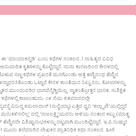
ೆ ಈ‌ ‘ಮಾಯಾಕನ್ನಡಿ’ ಎಂಬ ಕಥೆಗಳ ಸಂಕಲನ..! ಸಾಹಿತ್ಯದ ವಿವಿಧ
ುವಾದಿತ ಕೃತಿಗಳನ್ನು ಕೊಟ್ಟಿದ್ದಾರೆ. ನಾನಾ ಕಾರಣದಿಂದ ಕೇರಳದಲ್ಲಿ
ಿಕೊಳುವ ಸಣ್ಣ ಕಥೆಗಳ ಪ್ರಖರತೆ ಮನಗೊಂಡು ಅತ್ತಿ ಹಣ್ಣಿನಂಥ ಹೆಣ್ಣಿನ
ಳನ್ನಾಧರಸಿಕೊಂಡು ಒಟ್ಟಾರೆ ಕೇರಳ ಕಾಂತೆಯರ ನಿಟ್ಟುಸಿರು, ಕೋಪಗಳನ್ನು
ತದ ಮುಂದುವರಿದ ಭಾಗವೆನ್ನೆಡ್ಡಿಯಿಲ್ಲ. ಸ್ವಾತಂತ್ರೋತ್ತರ ಭಾರತ, ಸುಶಿಕ್ಷಿತ
ಿಯ ೧೬ ಕಥೆಗಳಲ್ಲಿ ಕಾಣಬಹುದು. ೧೯ ನೆಯ ಶತಮಾನದಲ್ಲೇ
ವಿರುದ್ಧ ಕಮಲಾದಾಸ್ (ಸುರೈಯ್ಯಾ) ಎತ್ತಿದ ಧ್ವನಿ ‘ಕಲ್ಲ್ಯಾಣಿ’ಯಲ್ಲಿದ್ದರೆ
್ರೆ ಮರುಕಳಿಸಲಿಲ್ಲ’ ದಲ್ಲಿ ‘ರಾಜಲಕ್ಷ್ಮಿ’ಯವರು ಅಳಿಯ ಸಂತಾನ ಕಟ್ಟು (ಮಾತೃ
್ಣಿನದೇ ವಿಶಿಷ್ಟಾನುಭಗಳನ್ನು ದಟ್ಟವಾಗಿ ಮುಂದಿಟ್ಟಿದ್ದಾರೆ. ಇ.ಪಿ.ಸುಷ್ಮಾರ
ತೆ! ಮೂರು ತಲೆಮಾರಿನ ಲೇಖಕರ ಪ್ರಾತಿನಿಧಿಕ ಕಥಾ ಸಂಕಲನ. ಹೀಗೆ