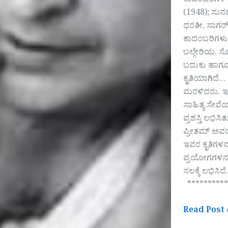
ಕಾದಂಬರಿಗಳ ತ
(1948); ಸುನ
ಧರತೀ, ಸಾಗರ್
ಕಾದಂಬರಿಗಳು…
ಬಲ್ಗೇರಿಯ, ಸ
ಬದುಕು ಹಾಗೂ ಸ
ಕೃತಿಯಾಗಿದೆ…
ಮರಳಿದರು. ಇವ
ಸಾಹಿತ್ಯ ಸೇವೆ
ಪ್ರಶಸ್ತಿ ಲಭಿಸ
ಪ್ರೀತಮ್ ಅವರ
ಇವರ ಕೃತಿಗಳನ್
ಪ್ರಯೋಗಗಳನ್ನು
ಸಲಕ್ಕೆ ಲಭಿಸ
‌‌‌‌‌‌ ‌ *******
Read Post 