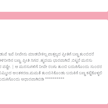
ವೆ ಇವೆ ನೀವೇನು ಮಾಡಬೇಕಿಲ್ಲ ವಾತ್ಸಲ್ಯದ ಪ್ರೀತಿಗೆ ಬಣ್ಣ ತುಂಬಿದರೆ
ಳಿನೀರಿನ ಬಣ್ಣ. ಪ್ರೀತಿ ಸಿಗದ ,ಹೃದಯ ಭಾರವಾಗಿದೆ ,ಬಿಟ್ಟರೆ ಮನಸು
ಾರ ವಷ್ಟೇ. | ಆ ಮನಸುಗಳಿಗೆ ನೀವೇ ರಂಗು ತುಂಬಿ ಬದುಕಿಗೊಂದು ಸುಂದರ
ೀಡಿ,ನಿಮ್ಮಿಂದ ಅಂತಕರಣ,ಮಮತೆ ತುಂಬಿಸಿಕೊಂಡು ಬದುಕಿಗೆ ಬಣ್ಣ ಕಟ್ಟಿಕೊಳ್ಳಲಿ
ಬಿಡಿ ಬದುಕಿಗೊಂದು ಆಧಾರವಾಗಿಬಿಡಿ **********