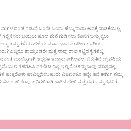
ಿಗಳ ದಂಡ ನಡುವೆ ಒಂದೇ ಒಂದು ಹೆಣ್ಣುನಾಯಿ ಅವಕ್ಕೆ ನಾಚಿಕೆಯಿಲ್ಲ
? ಗದ್ದೆ ಕೆಸರು ಬಯಲು ಹೊಲ ಮನೆ ಗುಡಿಸಲು ಕೊನೆಗೆ ಬಸ್ಸು ರೈಲು
ಾಯಿ ಅಣ್ಣ ತಮ್ಮ ಗೆಳೆಯ ಹಳೆಯ ಮಾವ ಭಾವ ಮುದೀಯ ಸರೀಕ
 ಎಲ್ಲರೂ ತಾಯ್ಗಂಡರೇ ಮತ್ತೆ ನಾವು ರಾಖಿ ಕಟ್ಟಿದ ಕೈಗಳೆಲ್ಲಿ
ೆ ಮುಯ್ಯಿಗಾಗಿ ಇದ್ದರೂ ಇದ್ದಾನು ಈಗಿಲ್ಲವಲ್ಲ! ಬಿಕ್ಕುತಿದೆ ದ್ರೌಪದಿಯ
ಮೆಯಲಿ ಗಹಗಹಿಸಿ ನಗಬೇಡಿ ನಿಲ್ಲಿ ಇಲ್ಲಿ ಸೋತಿದ್ದು ನೀವು ಮಾತ್ರವಲ್ಲ
ಗೆಗಳೆ ಹುತ್ತದೊಳು ಹಾವಿಲ್ಲದಿರಬಹುದು ವಿಷವಂತೂ ಇದ್ದೇ ಇದೆ ಈಗೀಗ ನಮ್ಮ
ದ ಉಳಿ ಕೆಂಪು ಹನಿಗಳಿಗಾಗಿ ಕಾದಿದೆ ಹೇಳಿ ಮತ್ತೆ ಈಗ ನಮ್ಮ ಕನಸಿಗೆ