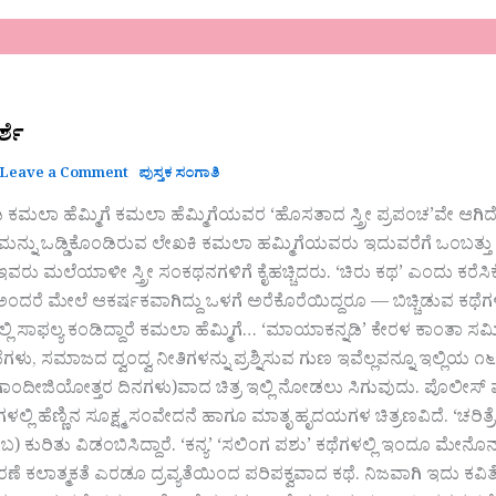
್ಶೆ
Leave a Comment
ಪುಸ್ತಕ ಸಂಗಾತಿ
ಕಮಲಾ ಹೆಮ್ಮಿಗೆ ಕಮಲಾ ಹೆಮ್ಮಿಗೆಯವರ ‘ಹೊಸತಾದ ಸ್ತ್ರೀ‌ ಪ್ರಪಂಚ’ವೇ ಆಗಿದ
ತಮನ್ನು ಒಡ್ಡಿಕೊಂಡಿರುವ ಲೇಖಕಿ ಕಮಲಾ ಹಮ್ಮಿಗೆಯವರು ಇದುವರೆಗೆ ಒಂಬತ್ತು ಅನ
ದ ಇವರು ಮಲೆಯಾಳೀ ಸ್ತ್ರೀ ಸಂಕಥನಗಳಿಗೆ ಕೈಹಚ್ಚಿದರು. ‘ಚಿರು ಕಥ’ ಎಂದು ಕರೆಸ
ಂದರೆ ಮೇಲೆ ಆಕರ್ಷಕವಾಗಿದ್ದು ಒಳಗೆ ಅರೆಕೊರೆಯಿದ್ದರೂ — ಬಿಚ್ಚಿಡುವ ಕಥೆಗ
ವಲ್ಲಿ ಸಾಫಲ್ಯ ಕಂಡಿದ್ದಾರೆ ಕಮಲಾ ಹೆಮ್ಮಿಗೆ… ‘ಮಾಯಾಕನ್ನಡಿ’ ಕೇರಳ ಕಾಂತಾ ಸಮ್ಮಿ
ೆಗಳು, ಸಮಾಜದ ದ್ವಂದ್ವ ನೀತಿಗಳನ್ನು ಪ್ರಶ್ನಿಸುವ ಗುಣ‌ ಇವೆಲ್ಲವನ್ನೂ ಇಲ್ಲ
ದೀಜಿಯೋತ್ತರ ದಿನಗಳು)ವಾದ ಚಿತ್ರ ಇಲ್ಲಿ ನೋಡಲು ಸಿಗುವುದು. ಪೊಲೀಸ್ ವ್ಯವಸ್ಥೆ 
ೆಗಳಲ್ಲಿ ಹೆಣ್ಣಿನ ಸೂಕ್ಷ್ಮ ಸಂವೇದನೆ ಹಾಗೂ ಮಾತೃ ಹೃದಯಗಳ ಚಿತ್ರಣವಿದೆ. ‘ಚರಿತ
ುರಿತು ವಿಡಂಬಿಸಿದ್ದಾರೆ. ‘ಕನ್ಯ’ ‘ಸಲಿಂಗ ಪಶು’ ಕಥೆಗಳಲ್ಲಿ ಇಂದೂ ಮೇನೊನ್ ಹೆಣ
ೆ ಕಲಾತ್ಮಕತೆ ಎರಡೂ ದ್ರವ್ಯತೆಯಿಂದ ಪರಿಪಕ್ವವಾದ ಕಥೆ. ನಿಜವಾಗಿ ಇದು ಕವಿ