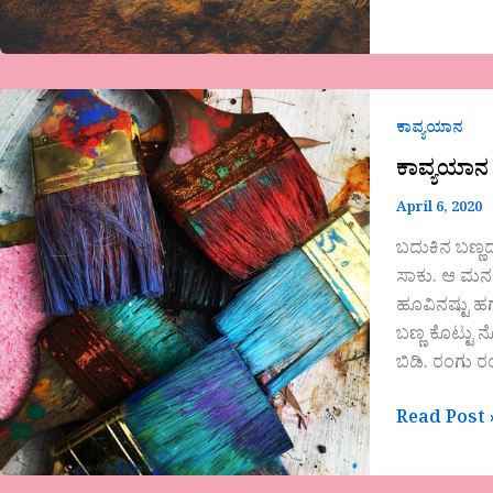
ಕಾವ್ಯಯಾನ
ಕಾವ್ಯಯಾನ
ಕಾವ್ಯಯಾನ
April 6, 2020
ಬದುಕಿನ ಬಣ್ಣದ
ಸಾಕು. ಆ ಮನಸ್
ಹೂವಿನಷ್ಟು ಹ
ಬಣ್ಣ ಕೊಟ್ಟು 
ಬಿಡಿ. ರಂಗು ರ
Read Post 