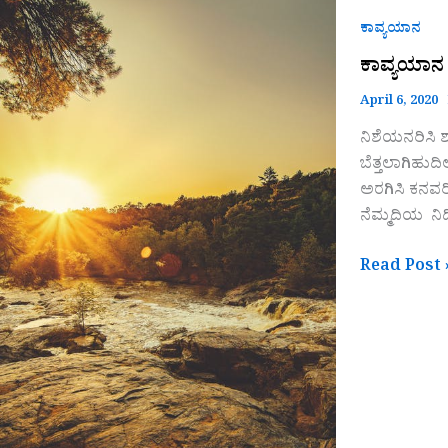
ಕಾವ್ಯಯಾನ
ಕಾವ್ಯಯಾನ
ಕಾವ್ಯಯಾನ
April 6, 2020
ನಿಶೆಯನರಿಸಿ
ಬೆತ್ತಲಾಗಿಹ
ಅರಗಿಸಿ ಕನ
ನೆಮ್ಮದಿಯ ನಿದ
Read Post 