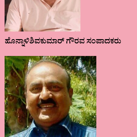
ಹೊನ್ನಾಳಿಶಿವಕುಮಾರ್ ಗೌರವ ಸಂಪಾದಕರು