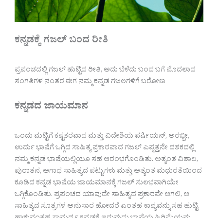
ಕನ್ನಡಕ್ಕೆ ಗಜಲ್ ಬಂದ ರೀತಿ
ಪ್ರಪಂಚದಲ್ಲಿ ಗಜಲ್ ಹುಟ್ಟಿದ ರೀತಿ, ಅದು ಬೆಳೆದು ಬಂದ ಬಗೆ ಮೊದಲಾದ
ಸಂಗತಿಗಳ ನಂತರ ಈಗ ನಮ್ಮ ಕನ್ನಡ ಗಜಲಗಳಿಗೆ ಬರೋಣ
ಕನ್ನಡದ ಜಾಯಮಾನ
ಒಂದು ಮಟ್ಟಿಗೆ ಕಷ್ಟಕರವಾದ ಮತ್ತು ವಿದೇಶಿಯ ಪರ್ಷಿಯನ್, ಅರಬ್ಬೀ,
ಉರ್ದು ಭಾಷೆಗೆ ಒಗ್ಗಿದ ಸಾಹಿತ್ಯ ಪ್ರಕಾರವಾದ ಗಜಲ್ ಎಪ್ಪತ್ತನೇ ದಶಕದಲ್ಲಿ
ನಮ್ಮ ಕನ್ನಡ ಭಾಷೆಯಲ್ಲಿಯೂ ಸಹ ಆರಂಭಗೊಂಡಿತು. ಅತ್ಯಂತ ವಿಶಾಲ,
ಪುರಾತನ, ಅಗಾಧ ಸಾಹಿತ್ಯದ ಪಟ್ಟುಗಳು ಮತ್ತು ಅತ್ಯಂತ ಮಧುರತೆಯಿಂದ
ಕೂಡಿದ ಕನ್ನಡ ಭಾಷೆಯ ಜಾಯಮಾನಕ್ಕೆ ಗಜಲ್ ಸುಲಭವಾಗಿಯೇ
ಒಗ್ಗಿಕೊಂಡಿತು. ಪ್ರಪಂಚದ ಯಾವುದೇ ಸಾಹಿತ್ಯದ ಪ್ರಕಾರವೇ ಆಗಲಿ, ಆ
ಸಾಹಿತ್ಯದ ಸೂತ್ರಗಳ ಅನುಸಾರ ಹೋದರೆ ಎಂತಹ ಕಾವ್ಯವನ್ನು ಸಹ ಹುಟ್ಟಿ