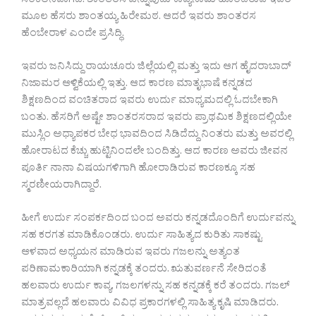
ಸಂಕಲನವಾಗಿದೆ. ಶಾಂತರಸ ಎನ್ನುವುದು ಕಾವ್ಯನಾಮ ಹೊಂದಿರುವ ಇವರ
ಮೂಲ ಹೆಸರು ಶಾಂತಯ್ಯ ಹಿರೇಮಠ. ಆದರೆ ಇವರು ಶಾಂತರಸ
ಹೆಂಬೇರಾಳ ಎಂದೇ ಪ್ರಸಿದ್ಧಿ.
ಇವರು ಜನಿಸಿದ್ದು ರಾಯಚೂರು ಜಿಲ್ಲೆಯಲ್ಲಿ ಮತ್ತು ಇದು ಆಗ ಹೈದರಾಬಾದ್
ನಿಜಾಮರ ಆಳ್ವಿಕೆಯಲ್ಲಿ ಇತ್ತು. ಆದ ಕಾರಣ ಮಾತೃಭಾಷೆ ಕನ್ನಡದ
ಶಿಕ್ಷಣದಿಂದ ವಂಚಿತರಾದ ಇವರು ಉರ್ದು ಮಾಧ್ಯಮದಲ್ಲಿ ಓದಬೇಕಾಗಿ
ಬಂತು. ಹೆಸರಿಗೆ ಅಷ್ಟೇ ಶಾಂತರಸರಾದ ಇವರು ಪ್ರಾಥಮಿಕ ಶಿಕ್ಷಣದಲ್ಲಿಯೇ
ಮುಸ್ಲಿಂ ಅಧ್ಯಾಪಕರ ಬೇಧ ಭಾವದಿಂದ ಸಿಡಿದೆದ್ದು ನಿಂತರು ಮತ್ತು ಅವರಲ್ಲಿ
ಹೋರಾಟದ ಕೆಚ್ಚು ಹುಟ್ಟಿನಿಂದಲೇ ಬಂದಿತ್ತು. ಆದ ಕಾರಣ ಅವರು ಜೀವನ
ಪೂರ್ತಿ ನಾನಾ ವಿಷಯಗಳಿಗಾಗಿ ಹೋರಾಡಿರುವ ಕಾರಣಕ್ಕೂ ಸಹ
ಸ್ಮರಣೀಯರಾಗಿದ್ದಾರೆ.
ಹೀಗೆ ಉರ್ದು ಸಂಪರ್ಕದಿಂದ ಬಂದ ಅವರು ಕನ್ನಡದೊಂದಿಗೆ ಉರ್ದುವನ್ನು
ಸಹ ಕರಗತ ಮಾಡಿಕೊಂಡರು. ಉರ್ದು ಸಾಹಿತ್ಯದ ಕುರಿತು ಸಾಕಷ್ಟು
ಆಳವಾದ ಅಧ್ಯಯನ ಮಾಡಿರುವ ಇವರು ಗಜಲನ್ನು ಅತ್ಯಂತ
ಪರಿಣಾಮಕಾರಿಯಾಗಿ ಕನ್ನಡಕ್ಕೆ ತಂದರು. ಋತುವರ್ಣನೆ ಸೇರಿದಂತೆ
ಹಲವಾರು ಉರ್ದು ಕಾವ್ಯ, ಗಜಲಗಳನ್ನು ಸಹ ಕನ್ನಡಕ್ಕೆ ಕರೆ ತಂದರು. ಗಜಲ್
ಮಾತ್ರವಲ್ಲದೆ ಹಲವಾರು ವಿವಿಧ ಪ್ರಕಾರಗಳಲ್ಲಿ ಸಾಹಿತ್ಯ ಕೃಷಿ ಮಾಡಿದರು.