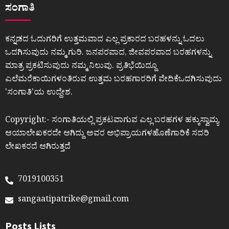
ಸಂಗಾತಿ
ಕನ್ನಡದ ಓದುಗರಿಗೆ ಉತ್ತಮವಾದ ಎಲ್ಲ ಪ್ರಕಾರದ ಬರಹಳನ್ನು ಓದಲು
ಒದಗಿಸುವುದು ನಮ್ಮ ಗುರಿ. ಜನಪರವಾದ, ಜೀವಪರವಾದ ಬರಹಗಳನ್ನು
ಮಾತ್ರ ಪ್ರಕಟಿಸುವುದು ನಮ್ಮ ನಿಲುವು. ಪ್ರತಿಭೆಯಿದ್ದೂ
ಎಲೆಮರೆಕಾಯಿಗಳಂತಿರುವ ಉತ್ತಮ ಬರಹಗಾರರಿಗೆ ವೇದಿಕೆಒದಗಿಸುವುದು
ʼಸಂಗಾತಿʼಯ ಉದ್ದೇಶ.
Copyright:- ಸಂಗಾತಿಯಲ್ಲಿ ಪ್ರಕಟವಾಗುವ ಎಲ್ಲ ಬರಹಗಳ ಹಕ್ಕುಸ್ವಾಮ್ಯ
ಆಯಾಲೇಖಕರದೇ ಆಗಿದ್ದು ಅವರ ಅಭಿಪ್ರಾಯಗಳಹೊಣೆಗಾರಿಕೆ ಸದರಿ
ಲೇಖಕರದೆ ಆಗಿರುತ್ತದೆ
7019100351
sangaatipatrike@gmail.com
Posts Lists