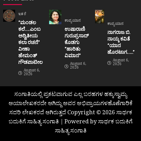
ಇತರೆ
ಕಾವ್ಯಯಾನ
“ಮಂಡಲ
ಕಾವ್ಯಯಾನ
ಕಲೆ….ಎಂಬ
ಉಷಾರಾಣಿ
ನಾಗರಾಜ ಬಿ.
ಅದ್ವಿತೀಯ
ಗುರುಪ್ರಸಾದ್
ನಾಯ್ಕ ಕವಿತೆ
ಕಲಾ ರಚನೆ”‌
ಕೊಡಗು
“ಯಾನ
ವೀಣಾ
“ಹಾರಿತು
ಹೊರಟಾಗ…..”
ಹೇಮಂತ್‌
ವಿಮಾನ”
August 6,
ಗೌಡಪಾಟೀಲ
August 6,
2026
2026
August 6,
2026
ಸಂಗಾತಿಯಲ್ಲಿ ಪ್ರಕಟವಾಗುವ ಎಲ್ಲ ಬರಹಗಳ ಹಕ್ಕುಸ್ವಾಮ್ಯ
ಆಯಾಲೇಖಕರದೇ ಆಗಿದ್ದು ಅವರ ಅಭಿಪ್ರಾಯಗಳಹೊಣೆಗಾರಿಕೆ
ಸದರಿ ಲೇಖಕರದೆ ಆಗಿರುತ್ತದೆ Copyright © 2026 ಸಾರ್ಥಕ
ಬದುಕಿಗೆ ಸಾಹಿತ್ಯ ಸಂಗಾತಿ | Powered by ಸಾರ್ಥಕ ಬದುಕಿಗೆ
ಸಾಹಿತ್ಯ ಸಂಗಾತಿ