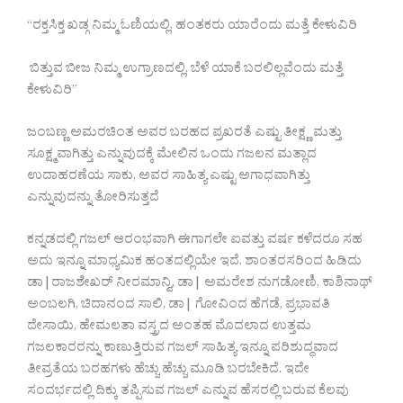
“ರಕ್ತಸಿಕ್ತ ಖಡ್ಗ ನಿಮ್ಮ ಓಣಿಯಲ್ಲಿ, ಹಂತಕರು ಯಾರೆಂದು ಮತ್ತೆ ಕೇಳುವಿರಿ
ಬಿತ್ತುವ ಬೀಜ ನಿಮ್ಮ ಉಗ್ರಾಣದಲ್ಲಿ, ಬೆಳೆ ಯಾಕೆ ಬರಲಿಲ್ಲವೆಂದು ಮತ್ತೆ
ಕೇಳುವಿರಿ”
ಜಂಬಣ್ಣ ಅಮರಚಿಂತ ಅವರ ಬರಹದ ಪ್ರಖರತೆ ಎಷ್ಟು ತೀಕ್ಷ್ಣ ಮತ್ತು
ಸೂಕ್ಷ್ಮವಾಗಿತ್ತು ಎನ್ನುವುದಕ್ಕೆ ಮೇಲಿನ ಒಂದು ಗಜಲನ ಮತ್ಲಾದ
ಉದಾಹರಣೆಯ ಸಾಕು, ಅವರ ಸಾಹಿತ್ಯ ಎಷ್ಟು ಅಗಾಧವಾಗಿತ್ತು
ಎನ್ನುವುದನ್ನು ತೋರಿಸುತ್ತದೆ
ಕನ್ನಡದಲ್ಲಿ ಗಜಲ್ ಆರಂಭವಾಗಿ ಈಗಾಗಲೇ ಐವತ್ತು ವರ್ಷ ಕಳೆದರೂ ಸಹ
ಅದು ಇನ್ನೂ ಮಾಧ್ಯಮಿಕ ಹಂತದಲ್ಲಿಯೇ ಇದೆ. ಶಾಂತರಸರಿಂದ ಹಿಡಿದು
ಡಾ|ರಾಜಶೇಖರ್ ನೀರಮಾನ್ವಿ, ಡಾ| ಅಮರೇಶ ನುಗಡೋಣಿ, ಕಾಶಿನಾಥ್
ಅಂಬಲಗಿ, ಚಿದಾನಂದ ಸಾಲಿ, ಡಾ| ಗೋವಿಂದ ಹೆಗಡೆ, ಪ್ರಭಾವತಿ
ದೇಸಾಯಿ, ಹೇಮಲತಾ ವಸ್ತ್ರದ ಅಂತಹ ಮೊದಲಾದ ಉತ್ತಮ
ಗಜಲಕಾರರನ್ನು ಕಾಣುತ್ತಿರುವ ಗಜಲ್ ಸಾಹಿತ್ಯ ಇನ್ನೂ ಪರಿಶುದ್ಧವಾದ
ತೀವ್ರತೆಯ ಬರಹಗಳು ಹೆಚ್ಚು ಹೆಚ್ಚು ಮೂಡಿ ಬರಬೇಕಿದೆ. ಇದೇ
ಸಂದರ್ಭದಲ್ಲಿ ದಿಕ್ಕು ತಪ್ಪಿಸುವ ಗಜಲ್ ಎನ್ನುವ ಹೆಸರಲ್ಲಿ ಬರುವ ಕೆಲವು