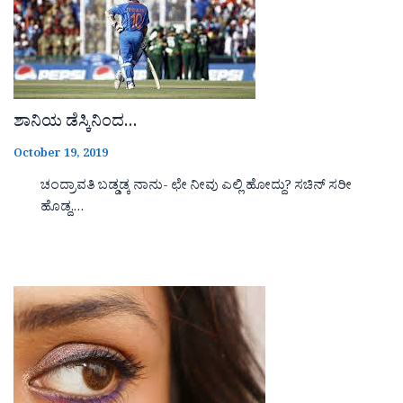
ಶಾನಿಯ ಡೆಸ್ಕಿನಿಂದ…
October 19, 2019
ಚಂದ್ರಾವತಿ ಬಡ್ಡಡ್ಕ ನಾನು- ಛೇ ನೀವು ಎಲ್ಲಿ ಹೋದ್ದು? ಸಚಿನ್ ಸರೀ
ಹೊಡ್ದ,…