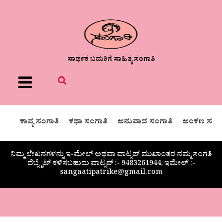
ಸಾರ್ಥಕ ಬದುಕಿಗೆ ಸಾಹಿತ್ಯ ಸಂಗಾತಿ
Menu
ಕಾವ್ಯ ಸಂಗಾತಿ
ಕಥಾ ಸಂಗಾತಿ
ಅನುವಾದ ಸಂಗಾತಿ
ಅಂಕಣ ಸಂಗಾ
ನಿಮ್ಮ ಲೇಖನಗಳನ್ನು ಇ-ಮೇಲ್ ಅಥವಾ ವಾಟ್ಸಪ್ ಮುಖಾಂತರ ನಮ್ಮ ಸಂಗತಿ
ವೆಬ್ಸೈಟ್ ಕಳಿಸಬಹುದು ವಾಟ್ಸಪ್‌ :- 9483261944, ಇಮೇಲ್ :-
sangaatipatrike@gmail.com