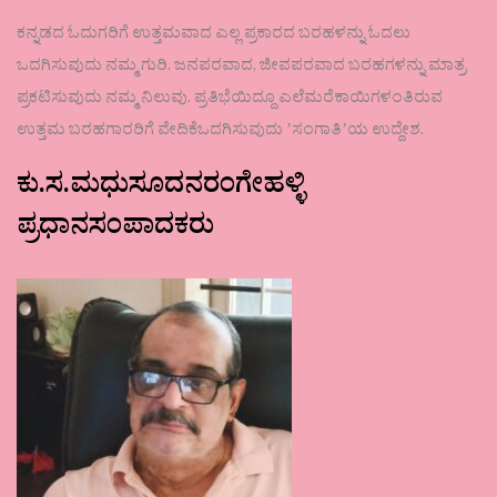
ಕನ್ನಡದ ಓದುಗರಿಗೆ ಉತ್ತಮವಾದ ಎಲ್ಲ ಪ್ರಕಾರದ ಬರಹಳನ್ನು ಓದಲು
ಒದಗಿಸುವುದು ನಮ್ಮ ಗುರಿ. ಜನಪರವಾದ, ಜೀವಪರವಾದ ಬರಹಗಳನ್ನು ಮಾತ್ರ
ಪ್ರಕಟಿಸುವುದು ನಮ್ಮ ನಿಲುವು. ಪ್ರತಿಭೆಯಿದ್ದೂ ಎಲೆಮರೆಕಾಯಿಗಳಂತಿರುವ
ಉತ್ತಮ ಬರಹಗಾರರಿಗೆ ವೇದಿಕೆಒದಗಿಸುವುದು ʼಸಂಗಾತಿʼಯ ಉದ್ದೇಶ.
ಕು.ಸ.ಮಧುಸೂದನರಂಗೇಹಳ್ಳಿ
ಪ್ರಧಾನಸಂಪಾದಕರು