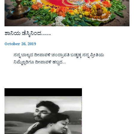
ಶಾನಿಯ ಡೆಸ್ಕಿನಿಂದ…….
October 26, 2019
ನನ್ನ ಬಾಲ್ಯದ ದೀಪಾವಳಿ ಚಂದ್ರಾವತಿ ಬಡ್ಡಡ್ಕ ನನ್ನ ಪ್ರೀತಿಯ
ನಿಮ್ಮೆಲ್ಲರಿಗೂ ದೀಪಾವಳಿ ಹಬ್ಬದ…