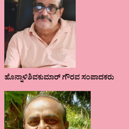
ಹೊನ್ನಾಳಿಶಿವಕುಮಾರ್ ಗೌರವ ಸಂಪಾದಕರು