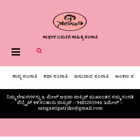
ಸಾರ್ಥಕ ಬದುಕಿಗೆ ಸಾಹಿತ್ಯ ಸಂಗಾತಿ
Menu
ಕಾವ್ಯ ಸಂಗಾತಿ
ಕಥಾ ಸಂಗಾತಿ
ಅನುವಾದ ಸಂಗಾತಿ
ಅಂಕಣ ಸಂಗಾ
ನಿಮ್ಮ ಲೇಖನಗಳನ್ನು ಇ-ಮೇಲ್ ಅಥವಾ ವಾಟ್ಸಪ್ ಮುಖಾಂತರ ನಮ್ಮ ಸಂಗತಿ
ವೆಬ್ಸೈಟ್ ಕಳಿಸಬಹುದು ವಾಟ್ಸಪ್‌ :- 9483261944, ಇಮೇಲ್ :-
sangaatipatrike@gmail.com