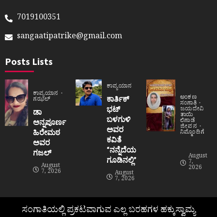
7019100351
sangaatipatrike@gmail.com
Posts Lists
ಕಾವ್ಯಯಾನ
ಕಾವ್ಯಯಾನ
ಅಂಕಣ
ಕಾರ್ತಿಕ್
ಗಝಲ್
ಸಂಗಾತಿ
ಭಟ್
ಜಯದೇವಿ
ಡಾ
ತಾಯಿ
ಬಳಗುಳಿ
ಲಿಗಾಡೆ
ಅನ್ನಪೂರ್ಣ
ಜೀವನ
ಅವರ
ಹಿರೇಮಠ
ನಿಮ್ಮೊಂದಿಗೆ
ಕವಿತೆ
ಅವರ
“ನನ್ನೆದೆಯ
ಗಜಲ್
August
ಗೂಡಿನಲ್ಲಿ”
7,
August
2026
7, 2026
August
7, 2026
ಸಂಗಾತಿಯಲ್ಲಿ ಪ್ರಕಟವಾಗುವ ಎಲ್ಲ ಬರಹಗಳ ಹಕ್ಕುಸ್ವಾಮ್ಯ