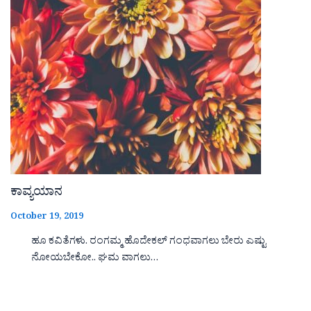
ಕಾವ್ಯಯಾನ
October 19, 2019
ಹೂ ಕವಿತೆಗಳು. ರಂಗಮ್ಮ ಹೊದೇಕಲ್ ಗಂಧವಾಗಲು ಬೇರು ಎಷ್ಟು
ನೋಯಬೇಕೋ.. ಘಮ ವಾಗಲು…