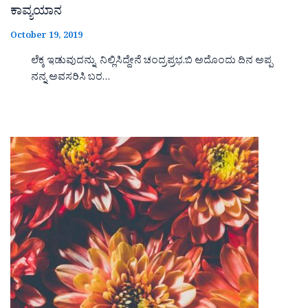
ಕಾವ್ಯಯಾನ
October 19, 2019
ಲೆಕ್ಕ ಇಡುವುದನ್ನು ನಿಲ್ಲಿಸಿದ್ದೇನೆ ಚಂದ್ರಪ್ರಭ.ಬಿ ಅದೊಂದು ದಿನ ಅಪ್ಪ
ನನ್ನ ಅವಸರಿಸಿ ಬರ…