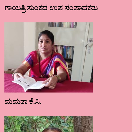
ಗಾಯತ್ರಿ ಸುಂಕದ ಉಪ ಸಂಪಾದಕರು
ಮಮತಾ ಕೆ.ಸಿ.