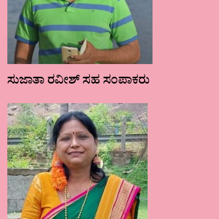
ಸುಜಾತಾ ರವೀಶ್ ಸಹ ಸಂಪಾಕರು