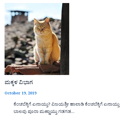
ಮಕ್ಕಳ ವಿಭಾಗ
October 19, 2019
ಕೆಂಚಬೆಕ್ಕಿಗೆ ಏನಾಯ್ತು? ವಿಜಯಶ್ರೀ ಹಾಲಾಡಿ ಕೆಂಚಬೆಕ್ಕಿಗೆ ಏನಾಯ್ತು
ಬಾಲವು ಪೂರಾ ಮಣ್ಣಾಯ್ತು ಗಡಗಡ…