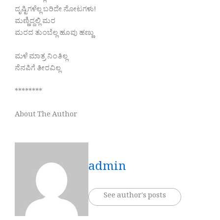
ದೃಷ್ಟಿಗಳೆಲ್ಲ ಬರಿದೇ ನೋಟಗಳು!
ಮಣ್ಣಿದ್ದಲ್ಲಿ ಮರ
ಮರದ ತುಂಬೆಲ್ಲ ಹೂವು ಹಣ್ಣು
ಮಳೆ ಮಾತ್ರ ನಿಂತಿಲ್ಲ
ನೆನಪಿಗೆ ತೀರವಿಲ್ಲ
********
About The Author
admin
See author's posts