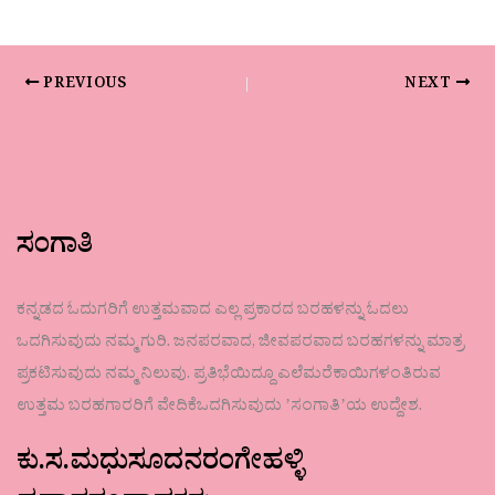
PREVIOUS
NEXT
ಸಂಗಾತಿ
ಕನ್ನಡದ ಓದುಗರಿಗೆ ಉತ್ತಮವಾದ ಎಲ್ಲ ಪ್ರಕಾರದ ಬರಹಳನ್ನು ಓದಲು
ಒದಗಿಸುವುದು ನಮ್ಮ ಗುರಿ. ಜನಪರವಾದ, ಜೀವಪರವಾದ ಬರಹಗಳನ್ನು ಮಾತ್ರ
ಪ್ರಕಟಿಸುವುದು ನಮ್ಮ ನಿಲುವು. ಪ್ರತಿಭೆಯಿದ್ದೂ ಎಲೆಮರೆಕಾಯಿಗಳಂತಿರುವ
ಉತ್ತಮ ಬರಹಗಾರರಿಗೆ ವೇದಿಕೆಒದಗಿಸುವುದು ʼಸಂಗಾತಿʼಯ ಉದ್ದೇಶ.
ಕು.ಸ.ಮಧುಸೂದನರಂಗೇಹಳ್ಳಿ