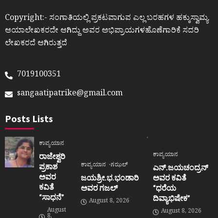
Copyright:- ಸಂಗಾತಿಯಲ್ಲಿ ಪ್ರಕಟವಾಗುವ ಎಲ್ಲ ಬರಹಗಳ ಹಕ್ಕುಸ್ವಾಮ್ಯ
ಆಯಾಲೇಖಕರದೇ ಆಗಿದ್ದು ಅವರ ಅಭಿಪ್ರಾಯಗಳಹೊಣೆಗಾರಿಕೆ ಸದರಿ
ಲೇಖಕರದೆ ಆಗಿರುತ್ತದೆ
7019100351
sangaatipatrike@gmail.com
Posts Lists
ಕಾವ್ಯಯಾನ
ಕಾವ್ಯಯಾನ
ರಾಜೇಶ್ವರಿ
ಕಾವ್ಯಯಾನ
ಗಝಲ್
ಪ್ರಕಾಶ
ಎನ್.ಜಯಚಂದ್ರನ್
ಅವರ
ಜಯಶ್ರೀ.ಭ.ಭಂಡಾರಿ
ಅವರ ಕವಿತೆ
ಕವಿತೆ
ಅವರ ಗಜಲ್
“ಧರೆಯ
“ಸಾಧನೆ”
ದಿವ್ಯಾಭಿಷೇಕ”
August 8, 2026
August
August 8, 2026
8,