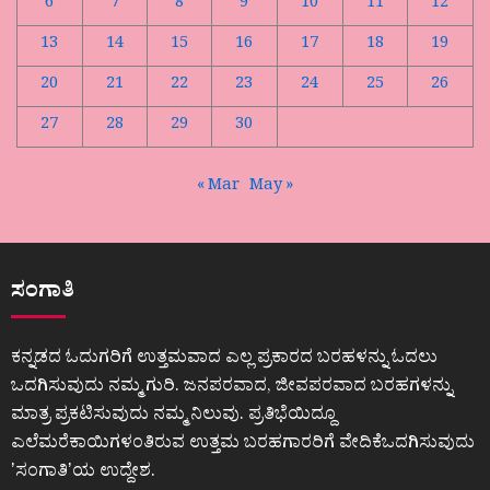
6
7
8
9
10
11
12
13
14
15
16
17
18
19
20
21
22
23
24
25
26
27
28
29
30
« Mar
May »
ಸಂಗಾತಿ
ಕನ್ನಡದ ಓದುಗರಿಗೆ ಉತ್ತಮವಾದ ಎಲ್ಲ ಪ್ರಕಾರದ ಬರಹಳನ್ನು ಓದಲು
ಒದಗಿಸುವುದು ನಮ್ಮ ಗುರಿ. ಜನಪರವಾದ, ಜೀವಪರವಾದ ಬರಹಗಳನ್ನು
ಮಾತ್ರ ಪ್ರಕಟಿಸುವುದು ನಮ್ಮ ನಿಲುವು. ಪ್ರತಿಭೆಯಿದ್ದೂ
ಎಲೆಮರೆಕಾಯಿಗಳಂತಿರುವ ಉತ್ತಮ ಬರಹಗಾರರಿಗೆ ವೇದಿಕೆಒದಗಿಸುವುದು
ʼಸಂಗಾತಿʼಯ ಉದ್ದೇಶ.