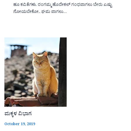
ಹೂ ಕವಿತೆಗಳು. ರಂಗಮ್ಮ ಹೊದೇಕಲ್ ಗಂಧವಾಗಲು ಬೇರು ಎಷ್ಟು
ನೋಯಬೇಕೋ.. ಘಮ ವಾಗಲು…
ಮಕ್ಕಳ ವಿಭಾಗ
October 19, 2019