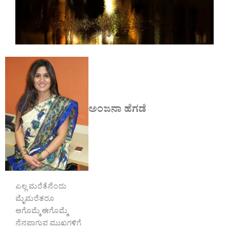
ಅಂಜನಾ ಹೆಗಡೆ
ಎಲ್ಲ ಮರೆತೆನೆಂದು
ಮೈಮರೆತರೂ
ಆಗೊಮ್ಮೆ ಈಗೊಮ್ಮೆ
ನೆನಪಾಗುವ ಮುಖಗಳಿಗೆ