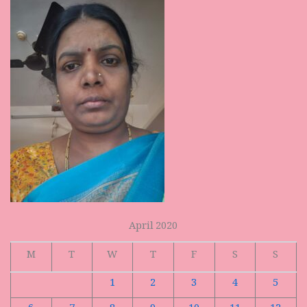
April 2020
M
T
W
T
F
S
S
1
2
3
4
5