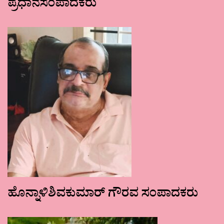
ಪ್ರಧಾನಸಂಪಾದಕರು
ಹೊನ್ನಾಳಿಶಿವಕುಮಾರ್ ಗೌರವ ಸಂಪಾದಕರು