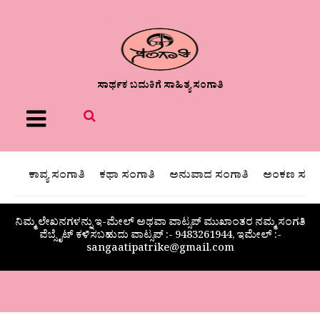
ಸಾರ್ಥಕ ಬದುಕಿಗೆ ಸಾಹಿತ್ಯ ಸಂಗಾತಿ
Menu
ಕಾವ್ಯ ಸಂಗಾತಿ
ಕಥಾ ಸಂಗಾತಿ
ಅನುವಾದ ಸಂಗಾತಿ
ಅಂಕಣ ಸಂಗಾ
ನಿಮ್ಮ ಲೇಖನಗಳನ್ನು ಇ-ಮೇಲ್ ಅಥವಾ ವಾಟ್ಸಪ್ ಮುಖಾಂತರ ನಮ್ಮ ಸಂಗತಿ
ವೆಬ್ಸೈಟ್ ಕಳಿಸಬಹುದು ವಾಟ್ಸಪ್‌ :- 9483261944, ಇಮೇಲ್ :-
sangaatipatrike@gmail.com