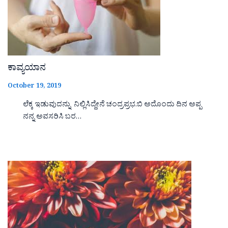
ಕಾವ್ಯಯಾನ
October 19, 2019
ಲೆಕ್ಕ ಇಡುವುದನ್ನು ನಿಲ್ಲಿಸಿದ್ದೇನೆ ಚಂದ್ರಪ್ರಭ.ಬಿ ಅದೊಂದು ದಿನ ಅಪ್ಪ
ನನ್ನ ಅವಸರಿಸಿ ಬರ…