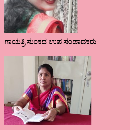
ಗಾಯತ್ರಿ ಸುಂಕದ ಉಪ ಸಂಪಾದಕರು