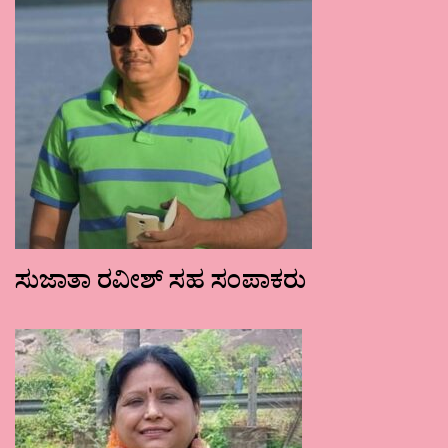
ಸುಜಾತಾ ರವೀಶ್ ಸಹ ಸಂಪಾಕರು