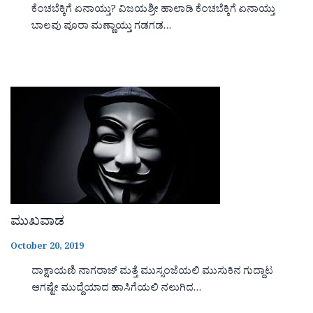
ಕೆಂಚಬೆಕ್ಕಿಗೆ ಏನಾಯ್ತು? ವಿಜಯಶ್ರೀ ಹಾಲಾಡಿ ಕೆಂಚಬೆಕ್ಕಿಗೆ ಏನಾಯ್ತು
ಬಾಲವು ಪೂರಾ ಮಣ್ಣಾಯ್ತು ಗಡಗಡ…
ಮುಖವಾಡ
October 20, 2019
ದಾಕ್ಷಾಯಣಿ ನಾಗರಾಜ್ ಮತ್ತೆ ಮುಸ್ಸಂಜೆಯಲಿ ಮುಸುಕಿನ ಗುದ್ದಾಟ
ಆಗಷ್ಟೇ ಮುದ್ದೆಯಾದ ಹಾಸಿಗೆಯಲಿ ನಲುಗಿದ…