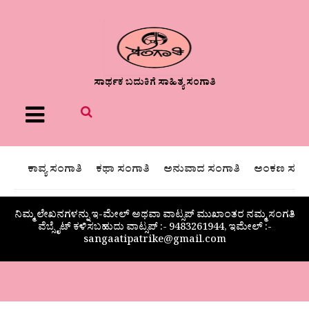
ಸಾರ್ಥಕ ಬದುಕಿಗೆ ಸಾಹಿತ್ಯ ಸಂಗಾತಿ
Menu
ಕಾವ್ಯ ಸಂಗಾತಿ
ಕಥಾ ಸಂಗಾತಿ
ಅನುವಾದ ಸಂಗಾತಿ
ಅಂಕಣ ಸಂಗಾ
ನಿಮ್ಮ ಲೇಖನಗಳನ್ನು ಇ-ಮೇಲ್ ಅಥವಾ ವಾಟ್ಸಪ್ ಮುಖಾಂತರ ನಮ್ಮ ಸಂಗತಿ
ವೆಬ್ಸೈಟ್ ಕಳಿಸಬಹುದು ವಾಟ್ಸಪ್‌ :- 9483261944, ಇಮೇಲ್ :-
sangaatipatrike@gmail.com