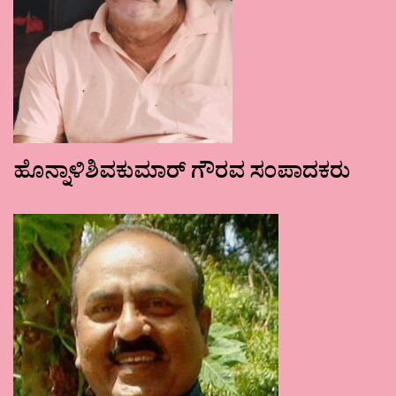
ಹೊನ್ನಾಳಿಶಿವಕುಮಾರ್ ಗೌರವ ಸಂಪಾದಕರು