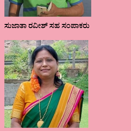
ಸುಜಾತಾ ರವೀಶ್ ಸಹ ಸಂಪಾಕರು