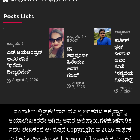
sangaatipatrike@gmail.com
Posts Lists
ಕಾವ್ಯಯಾನ
ಕಾವ್ಯಯಾನ
ಕಾರ್ತಿಕ್
ಗಝಲ್
ಕಾವ್ಯಯಾನ
ಭಟ್
ಡಾ
ಎನ್.ಜಯಚಂದ್ರನ್
ಬಳಗುಳಿ
ಅನ್ನಪೂರ್ಣ
ಅವರ ಕವಿತೆ
ಅವರ
ಹಿರೇಮಠ
“ಧರೆಯ
ಕವಿತೆ
ಅವರ
ದಿವ್ಯಾಭಿಷೇಕ”
“ನನ್ನೆದೆಯ
ಗಜಲ್
ಗೂಡಿನಲ್ಲಿ”
August 8, 2026
August
7, 2026
August
7, 2026
ಸಂಗಾತಿಯಲ್ಲಿ ಪ್ರಕಟವಾಗುವ ಎಲ್ಲ ಬರಹಗಳ ಹಕ್ಕುಸ್ವಾಮ್ಯ
ಆಯಾಲೇಖಕರದೇ ಆಗಿದ್ದು ಅವರ ಅಭಿಪ್ರಾಯಗಳಹೊಣೆಗಾರಿಕೆ
ಸದರಿ ಲೇಖಕರದೆ ಆಗಿರುತ್ತದೆ Copyright © 2026 ಸಾರ್ಥಕ