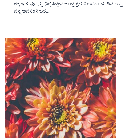
ಲೆಕ್ಕ ಇಡುವುದನ್ನು ನಿಲ್ಲಿಸಿದ್ದೇನೆ ಚಂದ್ರಪ್ರಭ.ಬಿ ಅದೊಂದು ದಿನ ಅಪ್ಪ
ನನ್ನ ಅವಸರಿಸಿ ಬರ…