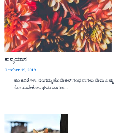
ಕಾವ್ಯಯಾನ
October 19, 2019
ಹೂ ಕವಿತೆಗಳು. ರಂಗಮ್ಮ ಹೊದೇಕಲ್ ಗಂಧವಾಗಲು ಬೇರು ಎಷ್ಟು
ನೋಯಬೇಕೋ.. ಘಮ ವಾಗಲು…