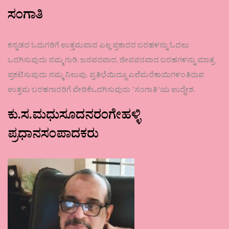
ಸಂಗಾತಿ
ಕನ್ನಡದ ಓದುಗರಿಗೆ ಉತ್ತಮವಾದ ಎಲ್ಲ ಪ್ರಕಾರದ ಬರಹಳನ್ನು ಓದಲು
ಒದಗಿಸುವುದು ನಮ್ಮ ಗುರಿ. ಜನಪರವಾದ, ಜೀವಪರವಾದ ಬರಹಗಳನ್ನು ಮಾತ್ರ
ಪ್ರಕಟಿಸುವುದು ನಮ್ಮ ನಿಲುವು. ಪ್ರತಿಭೆಯಿದ್ದೂ ಎಲೆಮರೆಕಾಯಿಗಳಂತಿರುವ
ಉತ್ತಮ ಬರಹಗಾರರಿಗೆ ವೇದಿಕೆಒದಗಿಸುವುದು ʼಸಂಗಾತಿʼಯ ಉದ್ದೇಶ.
ಕು.ಸ.ಮಧುಸೂದನರಂಗೇಹಳ್ಳಿ
ಪ್ರಧಾನಸಂಪಾದಕರು