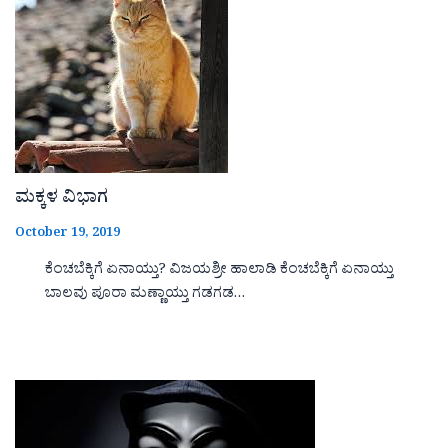
ಮಕ್ಕಳ ವಿಭಾಗ
October 19, 2019
ಕೆಂಚಬೆಕ್ಕಿಗೆ ಏನಾಯ್ತು? ವಿಜಯಶ್ರೀ ಹಾಲಾಡಿ ಕೆಂಚಬೆಕ್ಕಿಗೆ ಏನಾಯ್ತು
ಬಾಲವು ಪೂರಾ ಮಣ್ಣಾಯ್ತು ಗಡಗಡ…