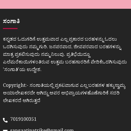
ಸಂಗಾತಿ
ಕನ್ನಡದ ಓದುಗರಿಗೆ ಉತ್ತಮವಾದ ಎಲ್ಲ ಪ್ರಕಾರದ ಬರಹಳನ್ನು ಓದಲು
ಒದಗಿಸುವುದು ನಮ್ಮ ಗುರಿ. ಜನಪರವಾದ, ಜೀವಪರವಾದ ಬರಹಗಳನ್ನು
ಮಾತ್ರ ಪ್ರಕಟಿಸುವುದು ನಮ್ಮ ನಿಲುವು. ಪ್ರತಿಭೆಯಿದ್ದೂ
ಎಲೆಮರೆಕಾಯಿಗಳಂತಿರುವ ಉತ್ತಮ ಬರಹಗಾರರಿಗೆ ವೇದಿಕೆಒದಗಿಸುವುದು
ʼಸಂಗಾತಿʼಯ ಉದ್ದೇಶ.
Copyright:- ಸಂಗಾತಿಯಲ್ಲಿ ಪ್ರಕಟವಾಗುವ ಎಲ್ಲ ಬರಹಗಳ ಹಕ್ಕುಸ್ವಾಮ್ಯ
ಆಯಾಲೇಖಕರದೇ ಆಗಿದ್ದು ಅವರ ಅಭಿಪ್ರಾಯಗಳಹೊಣೆಗಾರಿಕೆ ಸದರಿ
ಲೇಖಕರದೆ ಆಗಿರುತ್ತದೆ
7019100351