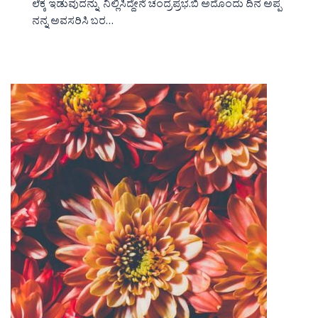
ಲೆಕ್ಕ ಇಡುವುದನ್ನು ನಿಲ್ಲಿಸಿದ್ದೇನೆ ಚಂದ್ರಪ್ರಭ.ಬಿ ಅದೊಂದು ದಿನ ಅಪ್ಪ
ನನ್ನ ಅವಸರಿಸಿ ಬರ…