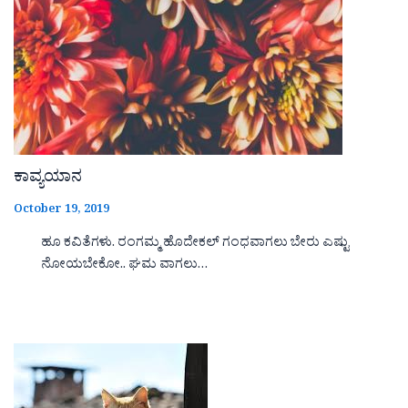
ಕಾವ್ಯಯಾನ
October 19, 2019
ಹೂ ಕವಿತೆಗಳು. ರಂಗಮ್ಮ ಹೊದೇಕಲ್ ಗಂಧವಾಗಲು ಬೇರು ಎಷ್ಟು
ನೋಯಬೇಕೋ.. ಘಮ ವಾಗಲು…