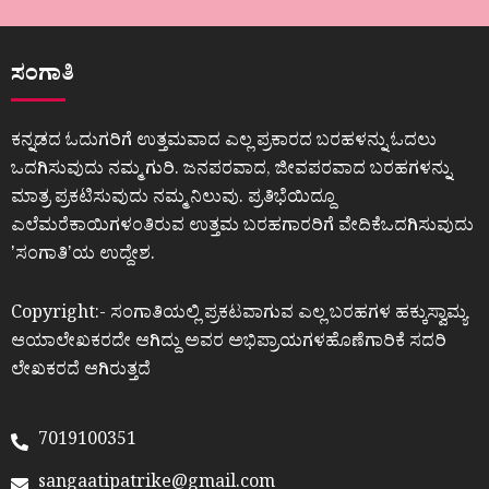
ಸಂಗಾತಿ
ಕನ್ನಡದ ಓದುಗರಿಗೆ ಉತ್ತಮವಾದ ಎಲ್ಲ ಪ್ರಕಾರದ ಬರಹಳನ್ನು ಓದಲು
ಒದಗಿಸುವುದು ನಮ್ಮ ಗುರಿ. ಜನಪರವಾದ, ಜೀವಪರವಾದ ಬರಹಗಳನ್ನು
ಮಾತ್ರ ಪ್ರಕಟಿಸುವುದು ನಮ್ಮ ನಿಲುವು. ಪ್ರತಿಭೆಯಿದ್ದೂ
ಎಲೆಮರೆಕಾಯಿಗಳಂತಿರುವ ಉತ್ತಮ ಬರಹಗಾರರಿಗೆ ವೇದಿಕೆಒದಗಿಸುವುದು
ʼಸಂಗಾತಿʼಯ ಉದ್ದೇಶ.
Copyright:- ಸಂಗಾತಿಯಲ್ಲಿ ಪ್ರಕಟವಾಗುವ ಎಲ್ಲ ಬರಹಗಳ ಹಕ್ಕುಸ್ವಾಮ್ಯ
ಆಯಾಲೇಖಕರದೇ ಆಗಿದ್ದು ಅವರ ಅಭಿಪ್ರಾಯಗಳಹೊಣೆಗಾರಿಕೆ ಸದರಿ
ಲೇಖಕರದೆ ಆಗಿರುತ್ತದೆ
7019100351
sangaatipatrike@gmail.com