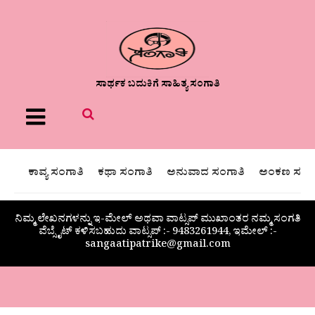
ಸಾರ್ಥಕ ಬದುಕಿಗೆ ಸಾಹಿತ್ಯ ಸಂಗಾತಿ
Menu
ಕಾವ್ಯ ಸಂಗಾತಿ
ಕಥಾ ಸಂಗಾತಿ
ಅನುವಾದ ಸಂಗಾತಿ
ಅಂಕಣ ಸಂಗಾ
ನಿಮ್ಮ ಲೇಖನಗಳನ್ನು ಇ-ಮೇಲ್ ಅಥವಾ ವಾಟ್ಸಪ್ ಮುಖಾಂತರ ನಮ್ಮ ಸಂಗತಿ
ವೆಬ್ಸೈಟ್ ಕಳಿಸಬಹುದು ವಾಟ್ಸಪ್‌ :- 9483261944, ಇಮೇಲ್ :-
sangaatipatrike@gmail.com