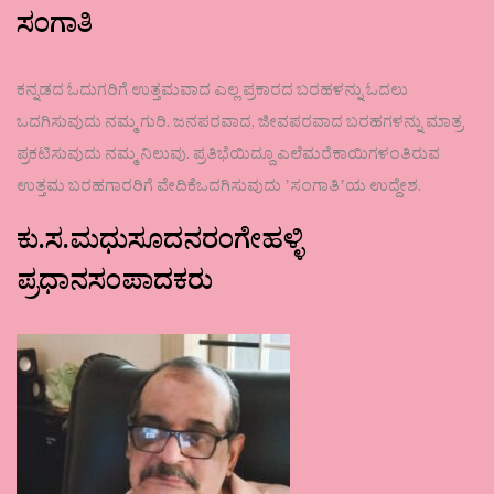
ಸಂಗಾತಿ
ಕನ್ನಡದ ಓದುಗರಿಗೆ ಉತ್ತಮವಾದ ಎಲ್ಲ ಪ್ರಕಾರದ ಬರಹಳನ್ನು ಓದಲು
ಒದಗಿಸುವುದು ನಮ್ಮ ಗುರಿ. ಜನಪರವಾದ, ಜೀವಪರವಾದ ಬರಹಗಳನ್ನು ಮಾತ್ರ
ಪ್ರಕಟಿಸುವುದು ನಮ್ಮ ನಿಲುವು. ಪ್ರತಿಭೆಯಿದ್ದೂ ಎಲೆಮರೆಕಾಯಿಗಳಂತಿರುವ
ಉತ್ತಮ ಬರಹಗಾರರಿಗೆ ವೇದಿಕೆಒದಗಿಸುವುದು ʼಸಂಗಾತಿʼಯ ಉದ್ದೇಶ.
ಕು.ಸ.ಮಧುಸೂದನರಂಗೇಹಳ್ಳಿ
ಪ್ರಧಾನಸಂಪಾದಕರು