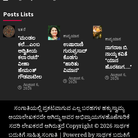
Posts Lists
ಇತರೆ
ಕಾವ್ಯಯಾನ
“ಮಂಡಲ
ಕಾವ್ಯಯಾನ
ಕಲೆ….ಎಂಬ
ಉಷಾರಾಣಿ
ನಾಗರಾಜ ಬಿ.
ಅದ್ವಿತೀಯ
ಗುರುಪ್ರಸಾದ್
ನಾಯ್ಕ ಕವಿತೆ
ಕಲಾ ರಚನೆ”‌
ಕೊಡಗು
“ಯಾನ
ವೀಣಾ
“ಹಾರಿತು
ಹೊರಟಾಗ…..”
ಹೇಮಂತ್‌
ವಿಮಾನ”
August 6,
ಗೌಡಪಾಟೀಲ
August 6,
2026
2026
August 6,
2026
ಸಂಗಾತಿಯಲ್ಲಿ ಪ್ರಕಟವಾಗುವ ಎಲ್ಲ ಬರಹಗಳ ಹಕ್ಕುಸ್ವಾಮ್ಯ
ಆಯಾಲೇಖಕರದೇ ಆಗಿದ್ದು ಅವರ ಅಭಿಪ್ರಾಯಗಳಹೊಣೆಗಾರಿಕೆ
ಸದರಿ ಲೇಖಕರದೆ ಆಗಿರುತ್ತದೆ Copyright © 2026 ಸಾರ್ಥಕ
ಬದುಕಿಗೆ ಸಾಹಿತ್ಯ ಸಂಗಾತಿ | Powered by ಸಾರ್ಥಕ ಬದುಕಿಗೆ