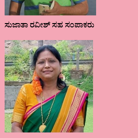
ಸುಜಾತಾ ರವೀಶ್ ಸಹ ಸಂಪಾಕರು