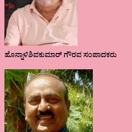
ಹೊನ್ನಾಳಿಶಿವಕುಮಾರ್ ಗೌರವ ಸಂಪಾದಕರು