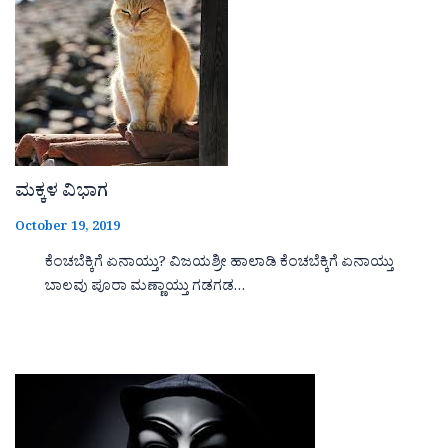
ಮಕ್ಕಳ ವಿಭಾಗ
October 19, 2019
ಕೆಂಚಬೆಕ್ಕಿಗೆ ಏನಾಯ್ತು? ವಿಜಯಶ್ರೀ ಹಾಲಾಡಿ ಕೆಂಚಬೆಕ್ಕಿಗೆ ಏನಾಯ್ತು
ಬಾಲವು ಪೂರಾ ಮಣ್ಣಾಯ್ತು ಗಡಗಡ…