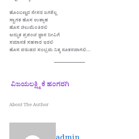
ಹೊಂಬಣ್ಣದ ನೇಸರ ಜಗಕೆಲ್ಲ
ಸ್ವಾಗತ ಹೊಸ ಉತ್ಸಾಹ
ಹೊಸ ಚಿಲುಮೆಂತಿರಲಿ
ಅದ್ಭುತ ಪ್ರಪಂಚ ಜ್ಞಾನ ದೀವಿಗೆ
ಸಮಾನತೆ ಸಹಕಾರ ಇರಲಿ
ಹೊಸ ವರುಷದ ಸಂಭ್ರಮ ನಿತ್ಯ ನೂತನವಾಗಲಿ…
ವಿಜಯಲಕ್ಷ್ಮಿ ಕೆ ಹಂಗರಗಿ
About The Author