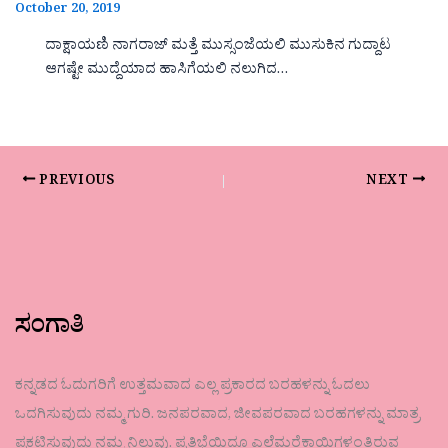
October 20, 2019
ದಾಕ್ಷಾಯಣಿ ನಾಗರಾಜ್ ಮತ್ತೆ ಮುಸ್ಸಂಜೆಯಲಿ ಮುಸುಕಿನ ಗುದ್ದಾಟ
ಆಗಷ್ಟೇ ಮುದ್ದೆಯಾದ ಹಾಸಿಗೆಯಲಿ ನಲುಗಿದ…
PREVIOUS
NEXT
ಸಂಗಾತಿ
ಕನ್ನಡದ ಓದುಗರಿಗೆ ಉತ್ತಮವಾದ ಎಲ್ಲ ಪ್ರಕಾರದ ಬರಹಳನ್ನು ಓದಲು
ಒದಗಿಸುವುದು ನಮ್ಮ ಗುರಿ. ಜನಪರವಾದ, ಜೀವಪರವಾದ ಬರಹಗಳನ್ನು ಮಾತ್ರ
ಪ್ರಕಟಿಸುವುದು ನಮ್ಮ ನಿಲುವು. ಪ್ರತಿಭೆಯಿದ್ದೂ ಎಲೆಮರೆಕಾಯಿಗಳಂತಿರುವ