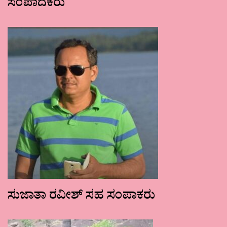
ಸಂಪಾದಕರು
ಸುಜಾತಾ ರವೀಶ್ ಸಹ ಸಂಪಾಕರು