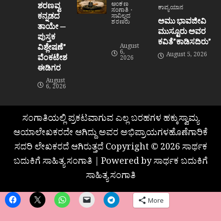
ಶರಣವ್ವ
ಅಂಕಣ
ಕಾವ್ಯಯಾನ
ಸಂಗಾತಿ
ಕನ್ನಡದ
ಸಾವಿಲ್ಲದ
ಅಮು ಭಾವಜೀವಿ
ಶರಣರು
ತಾಯೇ —
ಮುಸ್ಟೂರು ಅವರ
ಪುಸ್ತಕ
ಕವಿತೆ”ಕಾಡಿಸದಿರು”
ವಿಶ್ಲೇಷಣೆ”
August
6,
August 5, 2026
ವೆಂಕಟೇಶ
2026
ಈಡಿಗರ
August
6, 2026
ಸಂಗಾತಿಯಲ್ಲಿ ಪ್ರಕಟವಾಗುವ ಎಲ್ಲ ಬರಹಗಳ ಹಕ್ಕುಸ್ವಾಮ್ಯ
ಆಯಾಲೇಖಕರದೇ ಆಗಿದ್ದು ಅವರ ಅಭಿಪ್ರಾಯಗಳಹೊಣೆಗಾರಿಕೆ
ಸದರಿ ಲೇಖಕರದೆ ಆಗಿರುತ್ತದೆ Copyright © 2026 ಸಾರ್ಥಕ
ಬದುಕಿಗೆ ಸಾಹಿತ್ಯ ಸಂಗಾತಿ | Powered by ಸಾರ್ಥಕ ಬದುಕಿಗೆ
ಸಾಹಿತ್ಯ ಸಂಗಾತಿ
More