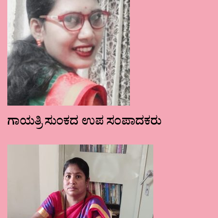
ಗಾಯತ್ರಿ ಸುಂಕದ ಉಪ ಸಂಪಾದಕರು