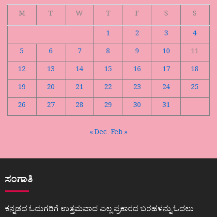
M
T
W
T
F
S
S
1
2
3
4
5
6
7
8
9
10
11
12
13
14
15
16
17
18
19
20
21
22
23
24
25
26
27
28
29
30
31
« Dec
Feb »
ಸಂಗಾತಿ
ಕನ್ನಡದ ಓದುಗರಿಗೆ ಉತ್ತಮವಾದ ಎಲ್ಲ ಪ್ರಕಾರದ ಬರಹಳನ್ನು ಓದಲು