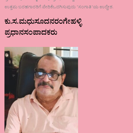
ಉತ್ತಮ ಬರಹಗಾರರಿಗೆ ವೇದಿಕೆಒದಗಿಸುವುದು ʼಸಂಗಾತಿʼಯ ಉದ್ದೇಶ.
ಕು.ಸ.ಮಧುಸೂದನರಂಗೇಹಳ್ಳಿ
ಪ್ರಧಾನಸಂಪಾದಕರು