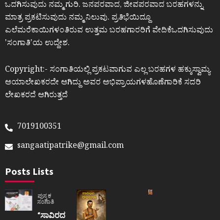
ಒದಗಿಸುವುದು ನಮ್ಮ ಗುರಿ. ಜನಪರವಾದ, ಜೀವಪರವಾದ ಬರಹಗಳನ್ನು
ಮಾತ್ರ ಪ್ರಕಟಿಸುವುದು ನಮ್ಮ ನಿಲುವು. ಪ್ರತಿಭೆಯಿದ್ದೂ
ಎಲೆಮರೆಕಾಯಿಗಳಂತಿರುವ ಉತ್ತಮ ಬರಹಗಾರರಿಗೆ ವೇದಿಕೆಒದಗಿಸುವುದು
ʼಸಂಗಾತಿʼಯ ಉದ್ದೇಶ.
Copyright:- ಸಂಗಾತಿಯಲ್ಲಿ ಪ್ರಕಟವಾಗುವ ಎಲ್ಲ ಬರಹಗಳ ಹಕ್ಕುಸ್ವಾಮ್ಯ
ಆಯಾಲೇಖಕರದೇ ಆಗಿದ್ದು ಅವರ ಅಭಿಪ್ರಾಯಗಳಹೊಣೆಗಾರಿಕೆ ಸದರಿ
ಲೇಖಕರದೆ ಆಗಿರುತ್ತದೆ
7019100351
sangaatipatrike@gmail.com
Posts Lists
ಪುಸ್ತಕ
ಸಂಗಾತಿ
“ಸಾವಿರದ