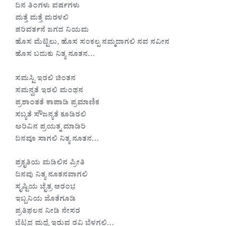
ದಿನ ತಿಂಗಳು ವರ್ಷಗಳು
ಮತ್ತೆ ಮತ್ತೆ ಮರಳಲಿ
ಪರಿವರ್ತನೆ ಜಗದ ನಿಯಮ
ಹೊಸ ಮೆಟ್ಟಿಲು, ಹೊಸ ಸಂಕಲ್ಪ ನಮ್ಮದಾಗಲಿ ನವ ನವೀನ
ಹೊಸ ಬದುಕು ನಿತ್ಯ ನೂತನ…
ಸಮಸ್ಟಿ ಇರಲಿ ಚಿಂತನ
ಸಮನ್ವತೆ ಇರಲಿ ಮಂಥನ
ಪ್ರಶಾಂತತೆ ಕಾಪಾಡಿ ಪ್ರಮಾಣಿಕ
ಸಬ್ಯತೆ ಸೌಜನ್ಯತೆ ಕೂಡಿರಲಿ
ಅರಿವಿನ ಪ್ರಯತ್ನ ಮಾಡಿರಿ
ದಿನವೂ ಸಾಗಲಿ ನಿತ್ಯ ನೂತನ…
ಪ್ರಕೃತಿಯ ಮಡಿಲಿನ ಪ್ರೀತಿ
ದಿನವು ನಿತ್ಯ ನೂತನವಾಗಲಿ
ಸೃಷ್ಟಿಯ ಚೈತ್ರ ಆರಂಭ
ಇಬ್ಬನಿಯ ಜೊತೆಗೂಡಿ
ಪ್ರತಿಫಲನ ನೀಡಿ ನೇಸರ
ಬೆಟ್ಟದ ಮಧ್ಯೆ ಇರುವ ರವಿ ಬೆಳಗಲಿ…