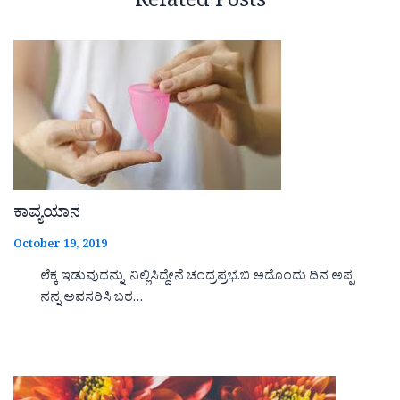
Related Posts
ಕಾವ್ಯಯಾನ
October 19, 2019
ಲೆಕ್ಕ ಇಡುವುದನ್ನು ನಿಲ್ಲಿಸಿದ್ದೇನೆ ಚಂದ್ರಪ್ರಭ.ಬಿ ಅದೊಂದು ದಿನ ಅಪ್ಪ
ನನ್ನ ಅವಸರಿಸಿ ಬರ…