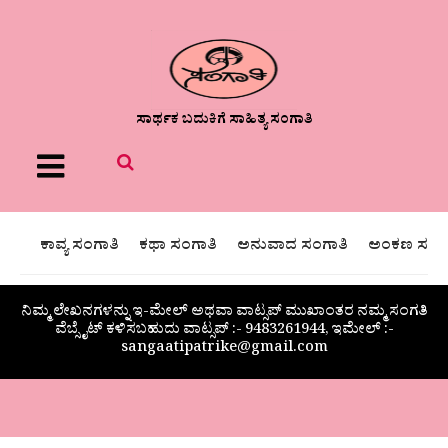
ಸಾರ್ಥಕ ಬದುಕಿಗೆ ಸಾಹಿತ್ಯ ಸಂಗಾತಿ
Menu
ಕಾವ್ಯ ಸಂಗಾತಿ
ಕಥಾ ಸಂಗಾತಿ
ಅನುವಾದ ಸಂಗಾತಿ
ಅಂಕಣ ಸಂಗಾ
ನಿಮ್ಮ ಲೇಖನಗಳನ್ನು ಇ-ಮೇಲ್ ಅಥವಾ ವಾಟ್ಸಪ್ ಮುಖಾಂತರ ನಮ್ಮ ಸಂಗತಿ
ವೆಬ್ಸೈಟ್ ಕಳಿಸಬಹುದು ವಾಟ್ಸಪ್‌ :- 9483261944, ಇಮೇಲ್ :-
sangaatipatrike@gmail.com