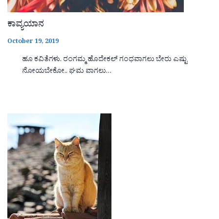
ಕಾವ್ಯಯಾನ
October 19, 2019
ಹೂ ಕವಿತೆಗಳು. ರಂಗಮ್ಮ ಹೊದೇಕಲ್ ಗಂಧವಾಗಲು ಬೇರು ಎಷ್ಟು
ನೋಯಬೇಕೋ.. ಘಮ ವಾಗಲು…