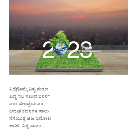
ನಿದ್ದೆಗೊಮ್ಮೆ ನಿತ್ಯ ಮರಣ
ಎದ್ದ ಸಲ ನವೀನ ಜನನ”
ದರಾ ಬೇಂದ್ರೆಯವರ
ಅದ್ಭುತ ಕವನಗಳ ಸಾಲು
ನೆನೆಯುತ್ತ ಅಡಿ ಇಡೋಣ
ಆಗಲಿ ನಿತ್ಯ ನೂತನ…