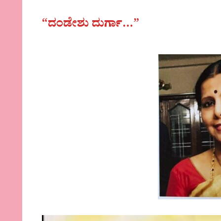
“ದಂಡೇಶು ದುರ್ಗಾ…”