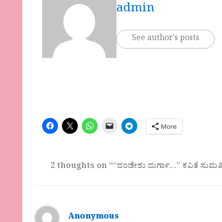
admin
See author's posts
More
2 thoughts on ““ದಂಡೇಶು ದುರ್ಗಾ…” ಕವಿತೆ ಸುಮತ
Anonymous