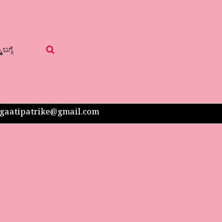
 ಬಗ್ಗೆ
 sangaatipatrike@gmail.com