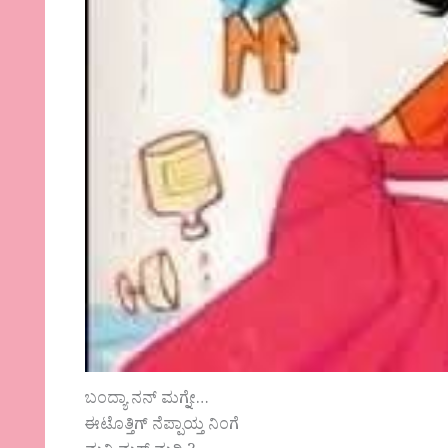
ಬಂದ್ಯಾ ನನ್ ಮಗ್ನೇ…
ಈಟೊತ್ತಿಗ್ ನೆಪ್ಪಾಯ್ತ ನಿಂಗೆ