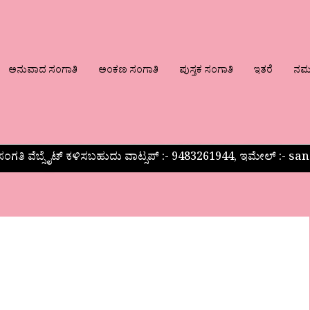
ಅನುವಾದ ಸಂಗಾತಿ
ಅಂಕಣ ಸಂಗಾತಿ
ಪುಸ್ತಕ ಸಂಗಾತಿ
ಇತರೆ
ನಮ್ಮ
ಂಗತಿ ವೆಬ್ಸೈಟ್ ಕಳಿಸಬಹುದು ವಾಟ್ಸಪ್‌ :- 9483261944, ಇಮೇಲ್ :-