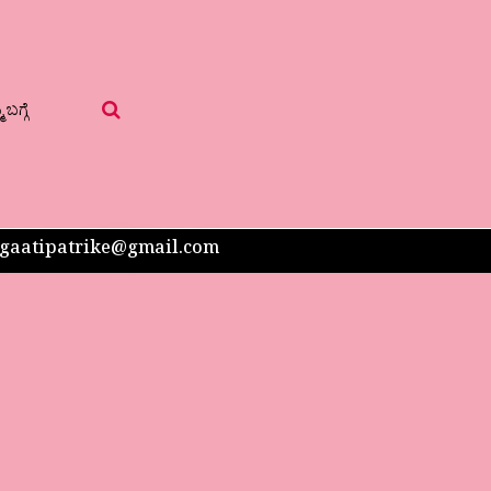
 ಬಗ್ಗೆ
 sangaatipatrike@gmail.com