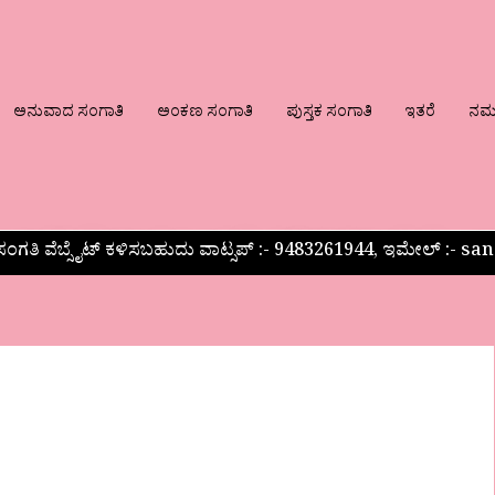
ಅನುವಾದ ಸಂಗಾತಿ
ಅಂಕಣ ಸಂಗಾತಿ
ಪುಸ್ತಕ ಸಂಗಾತಿ
ಇತರೆ
ನಮ್ಮ
ಂಗತಿ ವೆಬ್ಸೈಟ್ ಕಳಿಸಬಹುದು ವಾಟ್ಸಪ್‌ :- 9483261944, ಇಮೇಲ್ :-