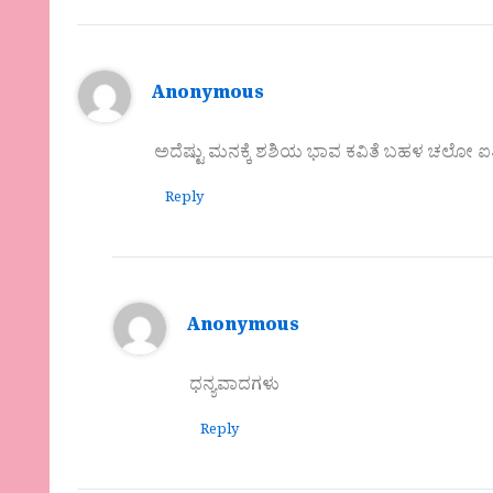
Anonymous
ಅದೆಷ್ಟು ಮನಕ್ಕೆ ಶಶಿಯ ಭಾವ ಕವಿತೆ ಬಹಳ ಚಲೋ ಐತಿ
Reply
Anonymous
ಧನ್ಯವಾದಗಳು
Reply