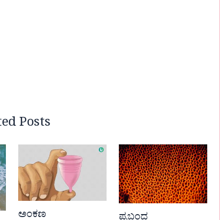
ted Posts
ಅಂಕಣ
ಪ್ರಬಂದ