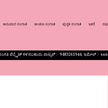
ಅನುವಾದ ಸಂಗಾತಿ
ಅಂಕಣ ಸಂಗಾತಿ
ಪುಸ್ತಕ ಸಂಗಾತಿ
ಇತರೆ
ನಮ್ಮ
ಂಗತಿ ವೆಬ್ಸೈಟ್ ಕಳಿಸಬಹುದು ವಾಟ್ಸಪ್‌ :- 9483261944, ಇಮೇಲ್ :-