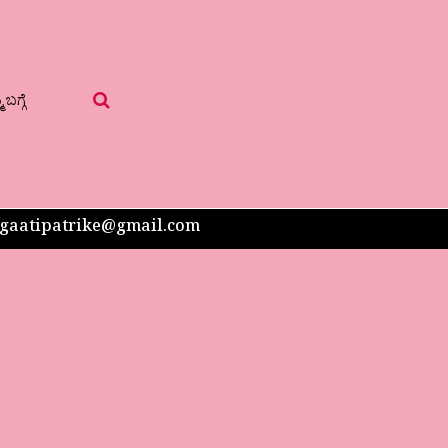
 ಬಗ್ಗೆ
 sangaatipatrike@gmail.com