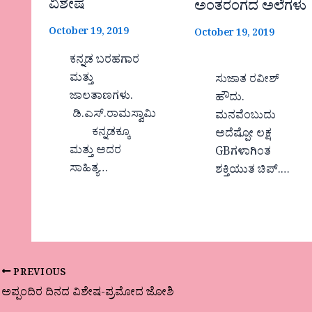
ವಿಶೇಷ
ಅಂತರಂಗದ ಅಲೆಗಳು
October 19, 2019
October 19, 2019
ಕನ್ನಡ ಬರಹಗಾರ
ಮತ್ತು
ಸುಜಾತ ರವೀಶ್
ಜಾಲತಾಣಗಳು.
ಹೌದು.
ಡಿ.ಎಸ್.ರಾಮಸ್ವಾಮಿ
ಮನವೆಂಬುದು
ಕನ್ನಡಕ್ಕೂ
ಅದೆಷ್ಪೋ ಲಕ್ಷ
ಮತ್ತು ಅದರ
GBಗಳಾಗಿಂತ
ಸಾಹಿತ್ಯ…
ಶಕ್ತಿಯುತ ಚಿಪ್.…
PREVIOUS
ಅಪ್ಪಂದಿರ ದಿನದ ವಿಶೇಷ-ಪ್ರಮೋದ ಜೋಶಿ