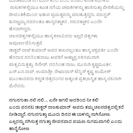
ಮಾಡಿಕೊಂಡ ನಗೆ ಮಾರಿ ತಂದೆ ಎಂಬ ಶರಣರ ಕುರಿತ ಕಥೆಗಳಿವೆ
ನಾಟಕಗಳಲ್ಲಿಯೂ ಕೂಡ ನಗೆಯ ಚಟಾಕಿಗಳನ್ನು ಹಾರಿಸುತ್ತಾ ವೇದಿಕೆಯನ್ನು
ಜೀವಂತಿಕೆಯಿಂದ ಇಡುವ ಪ್ರಯತ್ನವನ್ನು ಮಾಡುತ್ತಿದ್ದರು. ಮಾಸ್ಟರ್
ಹಿರಣ್ಣಯ್ಯ ನವರಂತೂ ಹಾಸ್ಯರತ್ನಾಕರ , ನಟರತ್ನಾಕರ ಎಂದೇ
ಹೆಸರಾಗಿದ್ದರು.
ಚಲನಚಿತ್ರಗಳಲ್ಲಿಯೂ ಹಾಸ್ಯ ಕಲಾವಿದರು ಇಲ್ಲದೆ ಚಿತ್ರಗಳು
ಅಪೂರ್ಣವೆನಿಸುತ್ತವೆ.
ಡಾಕ್ಟರ್ ರಾಜ್ ಕುಮಾರ್ ಅವರ ಕಾಲದಲ್ಲಂತೂ ಹಾಸ್ಯ ಚಕ್ರವರ್ತಿ ಎಂದೇ
ಹೆಸರಾದ ನರಸಿಂಹರಾಜು ಅವರಿಗೆ ಅಣ್ಣಾವ್ರ ಸರಿಸಮನಾಗಿ
ಪಾತ್ರವಿರುತ್ತಿತ್ತು. ದಿನೇಶ್, ನರಸಿಂಹ ರಾಜು, ಮುಸುರಿ ಕೃಷ್ಣಮೂರ್ತಿ,
ಎನ್.ಎಸ.ರಾವ್, ಉಮಾಶ್ರೀ, ರೇಖಾದಾಸ್ ಟೆನ್ನಿಸ್ ಕೃಷ್ಣ, ಉಮೇಶ್
ಮುಂತಾದವರು ಕನ್ನಡ ಚಿತ್ರರಂಗದ ಅತ್ಯಂತ ಪ್ರತಿಭಾನ್ವಿತ ಹಾಸ್ಯ ನಟರಾಗಿ
ಮೆರೆದರು.
ನಗುನಗುತಾ ನಲಿ ನಲಿ…. ಏನೇ ಆಗಲಿ ಅದರಿಂದ ನೀ ಕಲಿ’
ಎಂದು ವರನಟ ಡಾಕ್ಟರ್ ರಾಜಕುಮಾರ್ ಅವರು ತಮ್ಮ ಚಲನಚಿತ್ರದಲ್ಲಿ ಕರೆ
ನೀಡಿದ್ದಾರೆ. ನಗುನಗುತ್ತಾ ಮೂರು ದಿನದ ಈ ಬಾಳನ್ನು ಸಾಗಿಸೋಣ.
ಎಲ್ಲರನ್ನು ನಗಿಸುತ್ತ ನಗುತ್ತಾ ಜೀವನವಾದ ಪಯಣ ಸುಗಮವಾಗಲಿ ಎಂದು
ಹಾರೈಸೋಣ