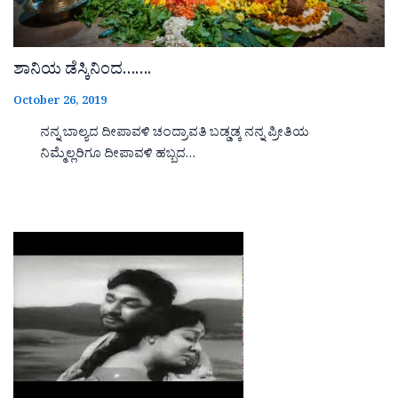
ಶಾನಿಯ ಡೆಸ್ಕಿನಿಂದ…….
October 26, 2019
ನನ್ನ ಬಾಲ್ಯದ ದೀಪಾವಳಿ ಚಂದ್ರಾವತಿ ಬಡ್ಡಡ್ಕ ನನ್ನ ಪ್ರೀತಿಯ
ನಿಮ್ಮೆಲ್ಲರಿಗೂ ದೀಪಾವಳಿ ಹಬ್ಬದ…