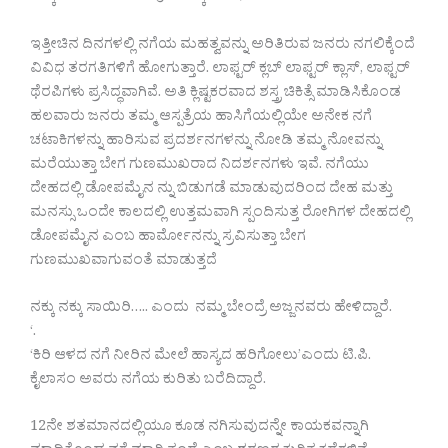
ಇತ್ತೀಚಿನ ದಿನಗಳಲ್ಲಿ ನಗೆಯ ಮಹತ್ವವನ್ನು ಅರಿತಿರುವ ಜನರು ನಗಲಿಕ್ಕೆಂದೆ
ವಿವಿಧ ತರಗತಿಗಳಿಗೆ ಹೋಗುತ್ತಾರೆ. ಲಾಫ್ಟರ್ ಕ್ಲಬ್ ಲಾಫ್ಟರ್ ಕ್ಲಾಸ್, ಲಾಫ್ಟರ್
ಥೆರಪಿಗಳು ಪ್ರಸಿದ್ಧವಾಗಿವೆ. ಅತಿ ಕ್ಲಿಷ್ಟಕರವಾದ ಶಸ್ತ್ರ ಚಿಕಿತ್ಸೆ ಮಾಡಿಸಿಕೊಂಡ
ಹಲವಾರು ಜನರು ತಮ್ಮ ಆಸ್ಪತ್ರೆಯ ಹಾಸಿಗೆಯಲ್ಲಿಯೇ ಅನೇಕ ನಗೆ
ಚಟಾಕಿಗಳನ್ನು ಹಾರಿಸುವ ಪ್ರದರ್ಶನಗಳನ್ನು ನೋಡಿ ತಮ್ಮ ನೋವನ್ನು
ಮರೆಯುತ್ತಾ ಬೇಗ ಗುಣಮುಖರಾದ ನಿದರ್ಶನಗಳು ಇವೆ. ನಗೆಯು
ದೇಹದಲ್ಲಿ ಡೋಪಮೈನ ನ್ನು ಬಿಡುಗಡೆ ಮಾಡುವುದರಿಂದ ದೇಹ ಮತ್ತು
ಮನಸ್ಸು ಒಂದೇ ಕಾಲದಲ್ಲಿ ಉತ್ತಮವಾಗಿ ಸ್ಪಂದಿಸುತ್ತ ರೋಗಿಗಳ ದೇಹದಲ್ಲಿ
ಡೋಪಮೈನ ಎಂಬ ಹಾರ್ಮೋನನ್ನು ಸ್ರವಿಸುತ್ತಾ ಬೇಗ
ಗುಣಮುಖವಾಗುವಂತೆ ಮಾಡುತ್ತದೆ
ನಕ್ಕು ನಕ್ಕು ಸಾಯಿರಿ….. ಎಂದು ನಮ್ಮ ಬೇಂದ್ರೆ ಅಜ್ಜನವರು ಹೇಳಿದ್ದಾರೆ.
‘.
‘ಕಿರಿ ಆಳದ ನಗೆ ನೀರಿನ ಮೇಲೆ ಹಾಸ್ಯದ ಹರಿಗೋಲು’ಎಂದು ಟಿ.ಪಿ.
ಕೈಲಾಸಂ ಅವರು ನಗೆಯ ಕುರಿತು ಬರೆದಿದ್ದಾರೆ.
12ನೇ ಶತಮಾನದಲ್ಲಿಯೂ ಕೂಡ ನಗಿಸುವುದನ್ನೇ ಕಾಯಕವನ್ನಾಗಿ