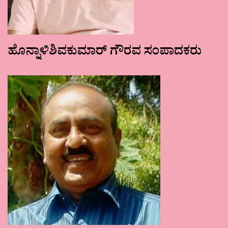
ಹೊನ್ನಾಳಿಶಿವಕುಮಾರ್ ಗೌರವ ಸಂಪಾದಕರು