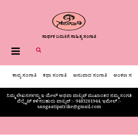
ಸಾರ್ಥಕ ಬದುಕಿಗೆ ಸಾಹಿತ್ಯ ಸಂಗಾತಿ
Menu
ಕಾವ್ಯ ಸಂಗಾತಿ
ಕಥಾ ಸಂಗಾತಿ
ಅನುವಾದ ಸಂಗಾತಿ
ಅಂಕಣ ಸಂಗಾ
ನಿಮ್ಮ ಲೇಖನಗಳನ್ನು ಇ-ಮೇಲ್ ಅಥವಾ ವಾಟ್ಸಪ್ ಮುಖಾಂತರ ನಮ್ಮ ಸಂಗತಿ
ವೆಬ್ಸೈಟ್ ಕಳಿಸಬಹುದು ವಾಟ್ಸಪ್‌ :- 9483261944, ಇಮೇಲ್ :-
sangaatipatrike@gmail.com