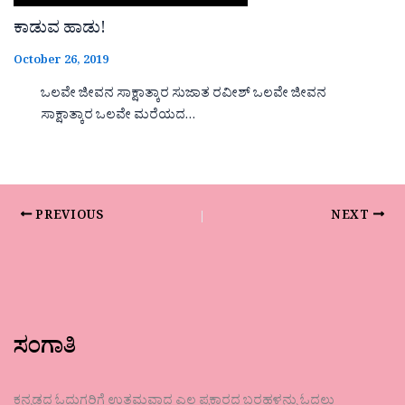
ಕಾಡುವ ಹಾಡು!
October 26, 2019
ಒಲವೇ ಜೀವನ ಸಾಕ್ಷಾತ್ಕಾರ ಸುಜಾತ ರವೀಶ್ ಒಲವೇ ಜೀವನ
ಸಾಕ್ಷಾತ್ಕಾರ ಒಲವೇ ಮರೆಯದ…
PREVIOUS
NEXT
ಸಂಗಾತಿ
ಕನ್ನಡದ ಓದುಗರಿಗೆ ಉತ್ತಮವಾದ ಎಲ್ಲ ಪ್ರಕಾರದ ಬರಹಳನ್ನು ಓದಲು