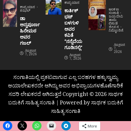
ಕಾವ್ಯಯಾನ
ಕಾವ್ಯಯಾನ
ಅಂಕಣ
ಕಾರ್ತಿಕ್
ಗಝಲ್
ಸಂಗಾತಿ
ಭಟ್
ಜಯದೇವಿ
ಡಾ
ತಾಯಿ
ಬಳಗುಳಿ
ಲಿಗಾಡೆ
ಅನ್ನಪೂರ್ಣ
ಜೀವನ
ಅವರ
ಹಿರೇಮಠ
ನಿಮ್ಮೊಂದಿಗೆ
ಕವಿತೆ
ಅವರ
“ನನ್ನೆದೆಯ
ಗಜಲ್
August
ಗೂಡಿನಲ್ಲಿ”
7,
August
2026
7, 2026
August
7, 2026
ಸಂಗಾತಿಯಲ್ಲಿ ಪ್ರಕಟವಾಗುವ ಎಲ್ಲ ಬರಹಗಳ ಹಕ್ಕುಸ್ವಾಮ್ಯ
ಆಯಾಲೇಖಕರದೇ ಆಗಿದ್ದು ಅವರ ಅಭಿಪ್ರಾಯಗಳಹೊಣೆಗಾರಿಕೆ
ಸದರಿ ಲೇಖಕರದೆ ಆಗಿರುತ್ತದೆ Copyright © 2026 ಸಾರ್ಥಕ
ಬದುಕಿಗೆ ಸಾಹಿತ್ಯ ಸಂಗಾತಿ | Powered by ಸಾರ್ಥಕ ಬದುಕಿಗೆ
ಸಾಹಿತ್ಯ ಸಂಗಾತಿ
More