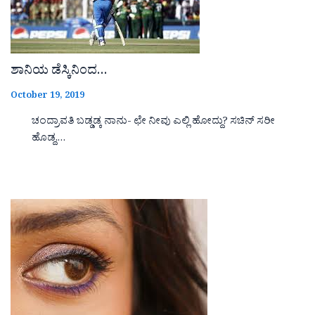
ಶಾನಿಯ ಡೆಸ್ಕಿನಿಂದ…
October 19, 2019
ಚಂದ್ರಾವತಿ ಬಡ್ಡಡ್ಕ ನಾನು- ಛೇ ನೀವು ಎಲ್ಲಿ ಹೋದ್ದು? ಸಚಿನ್ ಸರೀ
ಹೊಡ್ದ,…