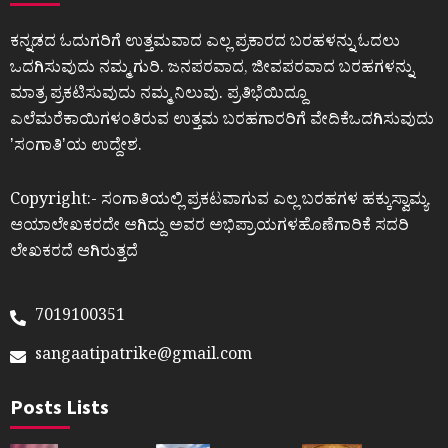
ಕನ್ನಡದ ಓದುಗರಿಗೆ ಉತ್ತಮವಾದ ಎಲ್ಲ ಪ್ರಕಾರದ ಬರಹಳನ್ನು ಓದಲು
ಒದಗಿಸುವುದು ನಮ್ಮ ಗುರಿ. ಜನಪರವಾದ, ಜೀವಪರವಾದ ಬರಹಗಳನ್ನು
ಮಾತ್ರ ಪ್ರಕಟಿಸುವುದು ನಮ್ಮ ನಿಲುವು. ಪ್ರತಿಭೆಯಿದ್ದೂ
ಎಲೆಮರೆಕಾಯಿಗಳಂತಿರುವ ಉತ್ತಮ ಬರಹಗಾರರಿಗೆ ವೇದಿಕೆಒದಗಿಸುವುದು
ʼಸಂಗಾತಿʼಯ ಉದ್ದೇಶ.
Copyright:- ಸಂಗಾತಿಯಲ್ಲಿ ಪ್ರಕಟವಾಗುವ ಎಲ್ಲ ಬರಹಗಳ ಹಕ್ಕುಸ್ವಾಮ್ಯ
ಆಯಾಲೇಖಕರದೇ ಆಗಿದ್ದು ಅವರ ಅಭಿಪ್ರಾಯಗಳಹೊಣೆಗಾರಿಕೆ ಸದರಿ
ಲೇಖಕರದೆ ಆಗಿರುತ್ತದೆ
7019100351
sangaatipatrike@gmail.com
Posts Lists