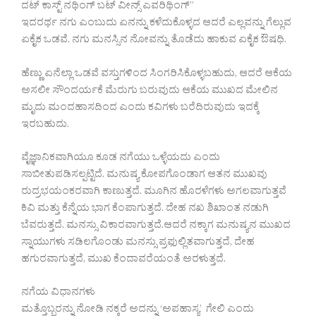
ದಟ್ ಕಾಸ್ಟ್ ನಥಿಂಗ್ ಬಟ್ ವೀನ್ಸ್ ಎವರಿಥಿಂಗ್”
ಇದರರ್ಥ ನಗು ಎಂಬುದು ಏನನ್ನು ಕಳೆದುಕೊಳ್ಳದ ಆದರೆ ಎಲ್ಲವನ್ನು ಗೆಲ್ಲುವ
ಏಕೈಕ ಒಡವೆ. ನಗು ಮನಸ್ಸಿನ ನೋವನ್ನು ತೊಡೆದು ಹಾಕುವ ಏಕೈಕ ಔಷಧಿ.
ಹೆಣ್ಣು ಏನೆಲ್ಲಾ ಒಡವೆ ವಸ್ತುಗಳಿಂದ ಸಿಂಗರಿಸಿಕೊಳ್ಳಬಹುದು, ಆದರೆ ಆಕೆಯ
ಅಸಲೀ ಸೌಂದರ್ಯಕೆ ಮೆರುಗು ಬರುವುದು ಆಕೆಯ ಮುಖದ ಮೇಲಿನ
ಮೃದು ಮಂದಹಾಸದಿಂದ ಎಂದು ಕವಿಗಳು ಬರೆದಿರುವುದು ಇದಕ್ಕೆ
ಇರಬಹುದು.
ವೈಜ್ಞಾನಿಕವಾಗಿಯೂ ಕೂಡ ನಗೆಯು ಒಳ್ಳೆಯದು ಎಂದು
ಸಾಬೀತುಪಡಿಸಲ್ಪಟ್ಟಿದೆ. ಮನುಷ್ಯ ಕೋಪಗೊಂಡಾಗ ಆತನ ಮುಖವು
ರುದ್ರಭಯಂಕರವಾಗಿ ಕಾಣುತ್ತದೆ. ಮೂಗಿನ ಹೊರಳೆಗಳು ಅಗಲವಾಗುತ್ತವೆ
ಕಿವಿ ಮತ್ತು ಕೆನ್ನೆಯ ಭಾಗ ಕೆಂಪಾಗುತ್ತದೆ. ದೇಹ ನಖ ಶಿಖಾಂತ ನಡುಗಿ
ಬೆವರುತ್ತದೆ. ಮನಸ್ಸು ವಿಕಾರವಾಗುತ್ತದೆ.ಆದರೆ ನಕ್ಕಾಗ ಮನುಷ್ಯನ ಮುಖದ
ಸ್ನಾಯುಗಳು ಸಡಿಲಗೊಂಡು ಮನಸ್ಸು ಪ್ರಫುಲ್ಲಿತವಾಗುತ್ತದೆ, ದೇಹ
ಹಗುರವಾಗುತ್ತದೆ, ಮುಖ ಕೆಂದಾವರೆಯಂತೆ ಅರಳುತ್ತದೆ.
ನಗೆಯ ವಿಧಾನಗಳು
ಮತ್ತೊಬ್ಬರನ್ನು ನೋಡಿ ನಕ್ಕರೆ ಅದನ್ನು ‘ಅಪಹಾಸ್ಯ’ ಗೇಲಿ ಎಂದು