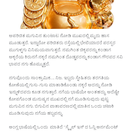
ಅಪರಿಚಿತ ಮಗುವಿನ ತುಂಟಾಟ ನೋಡಿ ಮುಖದಲ್ಲಿ ಮೃದು ಹಾಸ
ಮೂಡುತ್ತದೆ. ಇನ್ನಾರೋ ಪರಿಚಿತರು ರಸ್ತೆಯಲ್ಲಿ ಭೇಟಿಯಾದರೆ ಪರಸ್ಪರ
ಮುಗುಳ್ನಗು ವಿನಿಮಯವಾಗುತ್ತದೆ. ನಮಗಿಂತ ಚಿಕ್ಕವರನ್ನು ಕಂಡಾಗ
ಅಕ್ಕರೆಯ ಕಿರುನಗೆ ನಕ್ಕರೆ ನಮಗಿಂತ ದೊಡ್ಡವರನ್ನು ಕಂಡಾಗ ಗೌರವದ ಸವಿ
ಭಾವದ ನಗು ಹೊಮ್ಮುತ್ತದೆ.
ನಗುವೊಂದು ಸಾಂಕ್ರಾಮಿಕ…. ನಿಜ. ಇಬ್ಬರು ಸ್ನೇಹಿತರು ತರಗತಿಯ
ಕೋಣೆಯಲ್ಲಿ ಗುಸು-ಗುಸು ಮಾತಾಡಿಕೊಂಡು ನಕ್ಕರೆ ಅದನ್ನು ನೋಡಿ
ಇನ್ನುಳಿದವರು ಕೂಡ ನಗುತ್ತಾರೆ. ನಗೆಯ ಭಾಷೆಯೇ ಅಂತಹದ್ದು. ಅದೆಷ್ಟೇ
ಕೋಪಗೊಂಡ ಮನುಷ್ಯನ ಮುಖದಲ್ಲಿ ನಗೆ ಮೂಡಿಸುವುದು ಪುಟ್ಟ
ಮಗುವಿನ ನಗು. ಬಿಗುವಿನ ವಾತಾವರಣದಲ್ಲಿ ಮಾತಿನ ಒಂದು ಚಟಾಕಿ
ಮೂಡಿಸುವುದು ನಗೆಯ ಹಬ್ಬವನ್ನು.
ಆಂಗ್ಲ ಭಾಷೆಯಲ್ಲಿ ಒಂದು ಮಾತಿದೆ “ಸ್ಮೈಲ್ ಇಸ್ ದ ಓನ್ಲಿ ಆರ್ನಮೆಂಟ್