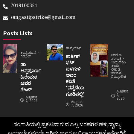
7019100351
sangaatipatrike@gmail.com
Posts Lists
ಕಾವ್ಯಯಾನ
ಕಾವ್ಯಯಾನ
ಅಂಕಣ
ಕಾರ್ತಿಕ್
ಗಝಲ್
ಸಂಗಾತಿ
ಭಟ್
ಜಯದೇವಿ
ಡಾ
ತಾಯಿ
ಬಳಗುಳಿ
ಲಿಗಾಡೆ
ಅನ್ನಪೂರ್ಣ
ಜೀವನ
ಅವರ
ಹಿರೇಮಠ
ನಿಮ್ಮೊಂದಿಗೆ
ಕವಿತೆ
ಅವರ
“ನನ್ನೆದೆಯ
ಗಜಲ್
August
ಗೂಡಿನಲ್ಲಿ”
7,
August
2026
7, 2026
August
7, 2026
ಸಂಗಾತಿಯಲ್ಲಿ ಪ್ರಕಟವಾಗುವ ಎಲ್ಲ ಬರಹಗಳ ಹಕ್ಕುಸ್ವಾಮ್ಯ