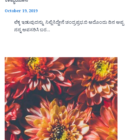
ಕಾವ್ಯಯಾನ
October 19, 2019
ಲೆಕ್ಕ ಇಡುವುದನ್ನು ನಿಲ್ಲಿಸಿದ್ದೇನೆ ಚಂದ್ರಪ್ರಭ.ಬಿ ಅದೊಂದು ದಿನ ಅಪ್ಪ
ನನ್ನ ಅವಸರಿಸಿ ಬರ…