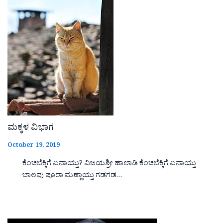
ಮಕ್ಕಳ ವಿಭಾಗ
October 19, 2019
ಕೆಂಚಬೆಕ್ಕಿಗೆ ಏನಾಯ್ತು? ವಿಜಯಶ್ರೀ ಹಾಲಾಡಿ ಕೆಂಚಬೆಕ್ಕಿಗೆ ಏನಾಯ್ತು
ಬಾಲವು ಪೂರಾ ಮಣ್ಣಾಯ್ತು ಗಡಗಡ…