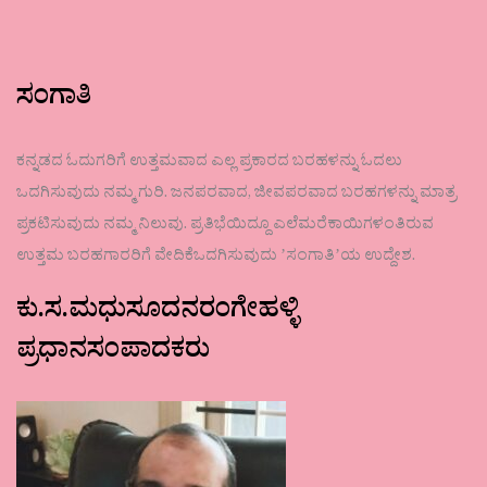
ಸಂಗಾತಿ
ಕನ್ನಡದ ಓದುಗರಿಗೆ ಉತ್ತಮವಾದ ಎಲ್ಲ ಪ್ರಕಾರದ ಬರಹಳನ್ನು ಓದಲು
ಒದಗಿಸುವುದು ನಮ್ಮ ಗುರಿ. ಜನಪರವಾದ, ಜೀವಪರವಾದ ಬರಹಗಳನ್ನು ಮಾತ್ರ
ಪ್ರಕಟಿಸುವುದು ನಮ್ಮ ನಿಲುವು. ಪ್ರತಿಭೆಯಿದ್ದೂ ಎಲೆಮರೆಕಾಯಿಗಳಂತಿರುವ
ಉತ್ತಮ ಬರಹಗಾರರಿಗೆ ವೇದಿಕೆಒದಗಿಸುವುದು ʼಸಂಗಾತಿʼಯ ಉದ್ದೇಶ.
ಕು.ಸ.ಮಧುಸೂದನರಂಗೇಹಳ್ಳಿ
ಪ್ರಧಾನಸಂಪಾದಕರು