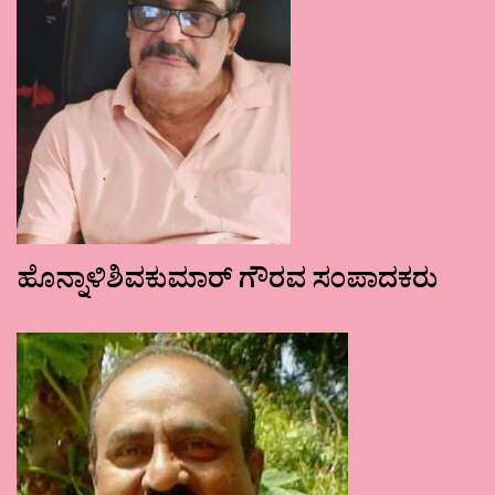
ಹೊನ್ನಾಳಿಶಿವಕುಮಾರ್ ಗೌರವ ಸಂಪಾದಕರು