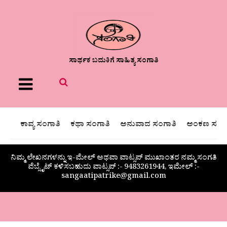
ಸಾರ್ಥಕ ಬದುಕಿಗೆ ಸಾಹಿತ್ಯ ಸಂಗಾತಿ
Menu
ಕಾವ್ಯ ಸಂಗಾತಿ
ಕಥಾ ಸಂಗಾತಿ
ಅನುವಾದ ಸಂಗಾತಿ
ಅಂಕಣ ಸಂಗಾ
ನಿಮ್ಮ ಲೇಖನಗಳನ್ನು ಇ-ಮೇಲ್ ಅಥವಾ ವಾಟ್ಸಪ್ ಮುಖಾಂತರ ನಮ್ಮ ಸಂಗತಿ
ವೆಬ್ಸೈಟ್ ಕಳಿಸಬಹುದು ವಾಟ್ಸಪ್‌ :- 9483261944, ಇಮೇಲ್ :-
sangaatipatrike@gmail.com