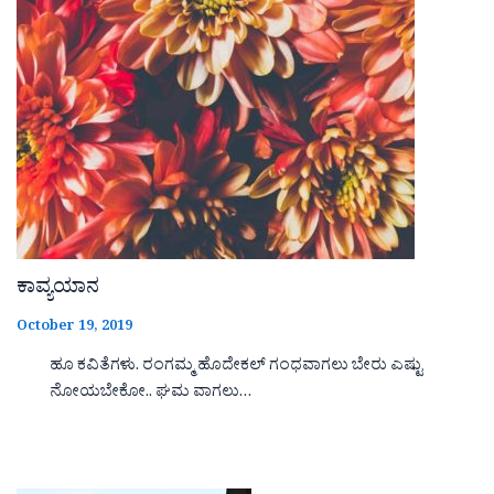
ಕಾವ್ಯಯಾನ
October 19, 2019
ಹೂ ಕವಿತೆಗಳು. ರಂಗಮ್ಮ ಹೊದೇಕಲ್ ಗಂಧವಾಗಲು ಬೇರು ಎಷ್ಟು
ನೋಯಬೇಕೋ.. ಘಮ ವಾಗಲು…