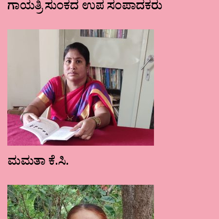
ಗಾಯತ್ರಿ ಸುಂಕದ ಉಪ ಸಂಪಾದಕರು
ಮಮತಾ ಕೆ.ಸಿ.