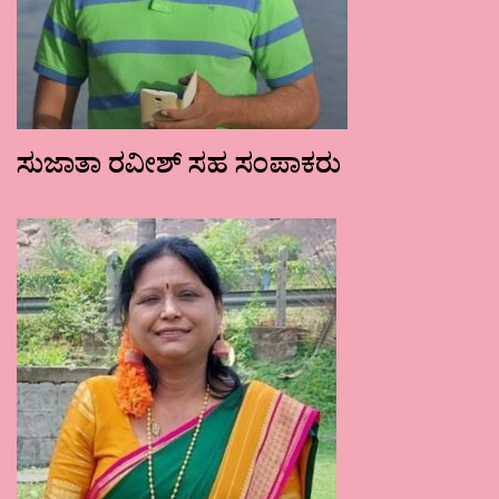
ಸುಜಾತಾ ರವೀಶ್ ಸಹ ಸಂಪಾಕರು