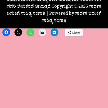
ಆಯಾಲೇಖಕರದೇ ಆಗಿದ್ದು ಅವರ ಅಭಿಪ್ರಾಯಗಳಹೊಣೆಗಾರಿಕೆ
ಸದರಿ ಲೇಖಕರದೆ ಆಗಿರುತ್ತದೆ Copyright © 2026 ಸಾರ್ಥಕ
ಬದುಕಿಗೆ ಸಾಹಿತ್ಯ ಸಂಗಾತಿ | Powered by ಸಾರ್ಥಕ ಬದುಕಿಗೆ
ಸಾಹಿತ್ಯ ಸಂಗಾತಿ
More