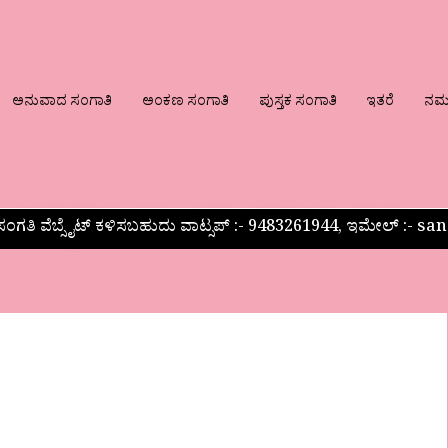
ಅನುವಾದ ಸಂಗಾತಿ
ಅಂಕಣ ಸಂಗಾತಿ
ಪುಸ್ತಕ ಸಂಗಾತಿ
ಇತರೆ
ನಮ್ಮ
ಂಗತಿ ವೆಬ್ಸೈಟ್ ಕಳಿಸಬಹುದು ವಾಟ್ಸಪ್‌ :- 9483261944, ಇಮೇಲ್ :-