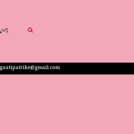
 ಬಗ್ಗೆ
 sangaatipatrike@gmail.com