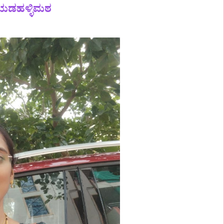
ಯಡಹಳ್ಳಿಮಠ