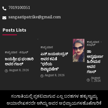
7019100351
sangaatipatrike@gmail.com
Posts Lists
ಕಾವ್ಯಯಾನ
ಗಝಲ್
ಕಾವ್ಯಯಾನ
ಡಾ
ಕಾವ್ಯಯಾನ
ಗಝಲ್
ಎನ್.ಜಯಚಂದ್ರನ್
ಅನ್ನಪೂರ್ಣ
ಜಯಶ್ರೀ.ಭ.ಭಂಡಾರಿ
ಅವರ ಕವಿತೆ
ಹಿರೇಮಠ
ಅವರ ಗಜಲ್
“ಧರೆಯ
ಅವರ
ದಿವ್ಯಾಭಿಷೇಕ”
August 8, 2026
ಗಜಲ್
August 8, 2026
August
7, 2026
ಸಂಗಾತಿಯಲ್ಲಿ ಪ್ರಕಟವಾಗುವ ಎಲ್ಲ ಬರಹಗಳ ಹಕ್ಕುಸ್ವಾಮ್ಯ
ಆಯಾಲೇಖಕರದೇ ಆಗಿದ್ದು ಅವರ ಅಭಿಪ್ರಾಯಗಳಹೊಣೆಗಾರಿಕೆ