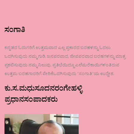
ಸಂಗಾತಿ
ಕನ್ನಡದ ಓದುಗರಿಗೆ ಉತ್ತಮವಾದ ಎಲ್ಲ ಪ್ರಕಾರದ ಬರಹಳನ್ನು ಓದಲು
ಒದಗಿಸುವುದು ನಮ್ಮ ಗುರಿ. ಜನಪರವಾದ, ಜೀವಪರವಾದ ಬರಹಗಳನ್ನು ಮಾತ್ರ
ಪ್ರಕಟಿಸುವುದು ನಮ್ಮ ನಿಲುವು. ಪ್ರತಿಭೆಯಿದ್ದೂ ಎಲೆಮರೆಕಾಯಿಗಳಂತಿರುವ
ಉತ್ತಮ ಬರಹಗಾರರಿಗೆ ವೇದಿಕೆಒದಗಿಸುವುದು ʼಸಂಗಾತಿʼಯ ಉದ್ದೇಶ.
ಕು.ಸ.ಮಧುಸೂದನರಂಗೇಹಳ್ಳಿ
ಪ್ರಧಾನಸಂಪಾದಕರು