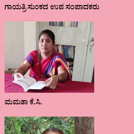
ಗಾಯತ್ರಿ ಸುಂಕದ ಉಪ ಸಂಪಾದಕರು
ಮಮತಾ ಕೆ.ಸಿ.