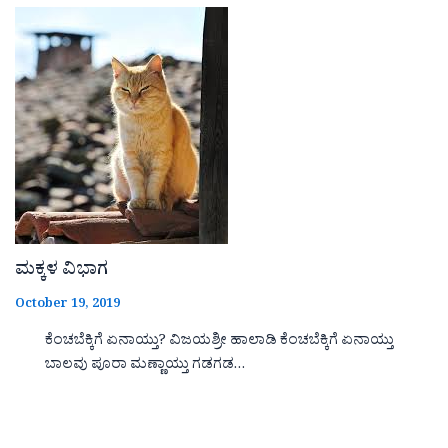
ಮಕ್ಕಳ ವಿಭಾಗ
October 19, 2019
ಕೆಂಚಬೆಕ್ಕಿಗೆ ಏನಾಯ್ತು? ವಿಜಯಶ್ರೀ ಹಾಲಾಡಿ ಕೆಂಚಬೆಕ್ಕಿಗೆ ಏನಾಯ್ತು
ಬಾಲವು ಪೂರಾ ಮಣ್ಣಾಯ್ತು ಗಡಗಡ…