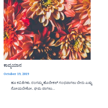
ಕಾವ್ಯಯಾನ
October 19, 2019
ಹೂ ಕವಿತೆಗಳು. ರಂಗಮ್ಮ ಹೊದೇಕಲ್ ಗಂಧವಾಗಲು ಬೇರು ಎಷ್ಟು
ನೋಯಬೇಕೋ.. ಘಮ ವಾಗಲು…