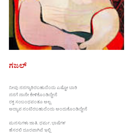
ಗಜಲ್
ನೀವು ನನಗ್ಯಾರಿರಬಹುದೆಂದು ಎಷ್ಟೋ ಬಾರಿ
ನನಗೆ ನಾನೇ ಕೇಳಿಕೊಂಡಿದ್ದೇನೆ
ರಕ್ತ ಸಂಬಂಧವಂತೂ ಅಲ್ಲ,
ಅದ್ಯಾವ ನಂಟಿರಬಹುದೆಂದು ಅಂದುಕೊಂಡಿದ್ದೇನೆ
ಮನಸುಗಳು ಜಾತಿ, ಧರ್ಮ, ಭಾಷೆಗಳ
ಹೆಸರಲಿ ದೂರವಾಗಿವೆ ಇಲ್ಲಿ