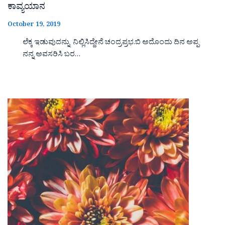
ಕಾವ್ಯಯಾನ
October 19, 2019
ಲೆಕ್ಕ ಇಡುವುದನ್ನು ನಿಲ್ಲಿಸಿದ್ದೇನೆ ಚಂದ್ರಪ್ರಭ.ಬಿ ಅದೊಂದು ದಿನ ಅಪ್ಪ
ನನ್ನ ಅವಸರಿಸಿ ಬರ…