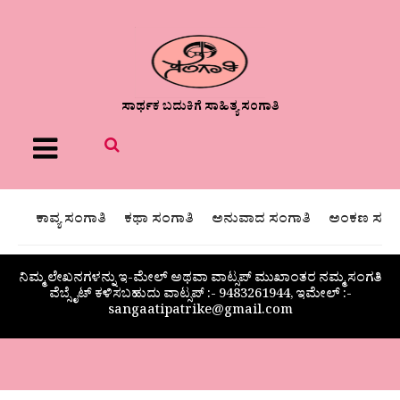
ಸಾರ್ಥಕ ಬದುಕಿಗೆ ಸಾಹಿತ್ಯ ಸಂಗಾತಿ
Menu
ಕಾವ್ಯ ಸಂಗಾತಿ
ಕಥಾ ಸಂಗಾತಿ
ಅನುವಾದ ಸಂಗಾತಿ
ಅಂಕಣ ಸಂಗಾ
ನಿಮ್ಮ ಲೇಖನಗಳನ್ನು ಇ-ಮೇಲ್ ಅಥವಾ ವಾಟ್ಸಪ್ ಮುಖಾಂತರ ನಮ್ಮ ಸಂಗತಿ
ವೆಬ್ಸೈಟ್ ಕಳಿಸಬಹುದು ವಾಟ್ಸಪ್‌ :- 9483261944, ಇಮೇಲ್ :-
sangaatipatrike@gmail.com