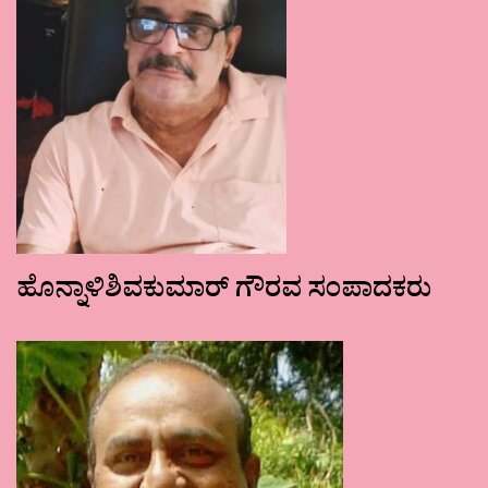
ಹೊನ್ನಾಳಿಶಿವಕುಮಾರ್ ಗೌರವ ಸಂಪಾದಕರು