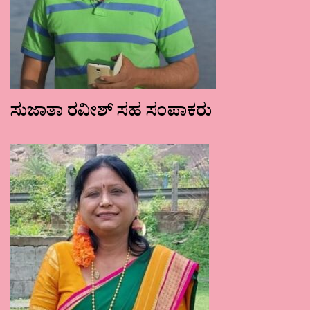
ಸುಜಾತಾ ರವೀಶ್ ಸಹ ಸಂಪಾಕರು