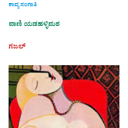
ಕಾವ್ಯ ಸಂಗಾತಿ
ವಾಣಿ ಯಡಹಳ್ಳಿಮಠ
ಗಜಲ್