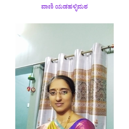
ವಾಣಿ ಯಡಹಳ್ಳಿಮಠ